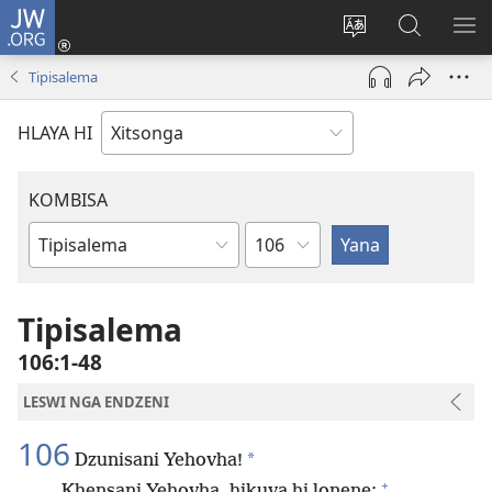
JW.ORG
Nghena
(opens
Hlawula
Secha
KO
new
ririmi
JW.ORG
NX
Tipisalema
window)
HLAYA HI
KOMBISA
Ndzima
Bible
Book
Tipisalema
106:1-48
LESWI NGA ENDZENI
106
*
Dzunisani Yehovha!
+
Khensani Yehovha, hikuva hi lonene;