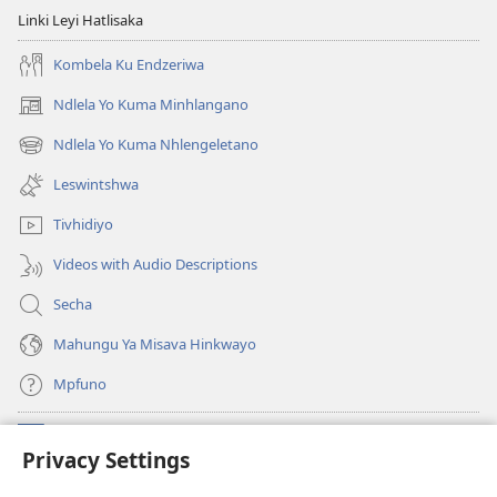
Linki Leyi Hatlisaka
Kombela Ku Endzeriwa
Ndlela Yo Kuma Minhlangano
(opens
new
Ndlela Yo Kuma Nhlengeletano
(opens
window)
new
Leswintshwa
window)
Tivhidiyo
Videos with Audio Descriptions
Secha
Mahungu Ya Misava Hinkwayo
Mpfuno
Minyikelo
(opens
Privacy Settings
new
window)