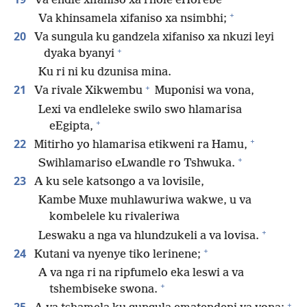
Va endle xifaniso xa rhole eHorebe
+
Va khinsamela xifaniso xa nsimbhi;
20
Va sungula ku gandzela xifaniso xa nkuzi leyi
+
dyaka byanyi
Ku ri ni ku dzunisa mina.
+
21
Va rivale Xikwembu
Muponisi wa vona,
Lexi va endleleke swilo swo hlamarisa
+
eEgipta,
+
22
Mitirho yo hlamarisa etikweni ra Hamu,
+
Swihlamariso eLwandle ro Tshwuka.
23
A ku sele katsongo a va lovisile,
Kambe Muxe muhlawuriwa wakwe, u va
kombelele ku rivaleriwa
+
Leswaku a nga va hlundzukeli a va lovisa.
+
24
Kutani va nyenye tiko lerinene;
A va nga ri na ripfumelo eka leswi a va
+
tshembiseke swona.
+