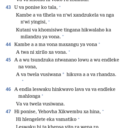
+
43
U va ponise ko tala,
Kambe a va tlhela va n’wi xandzukela va nga
+
n’wi yingisi,
Kutani va khomisiwe tingana hikwalaho ka
+
milandzu ya vona.
+
44
Kambe a a ma vona maxangu ya vona
+
A twa ni xirilo xa vona.
45
A a wu tsundzuka ntwanano lowu a wu endleke
na vona,
*
A va twela vusiwana
hikuva a a va rhandza.
+
46
A endla leswaku hinkwavo lava va va endleke
+
mahlonga
Va va twela vusiwana.
+
47
Hi ponise, Yehovha Xikwembu xa hina,
+
Hi hlengelete eka vamatiko
Leswaku hi ta khensa vito ra wena ro