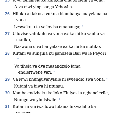
25
A va tshamela ku gungula ematendeni ya vona;
+
A va n’wi yingisanga Yehovha.
26
Hiloko a tlakusa voko a hlambanya mayelana na
vona
+
Leswaku u ta va lovisa emananga;
27
U lovise vatukulu va vona exikarhi ka vanhu va
matiko,
+
Naswona u va hangalase exikarhi ka matiko.
28
Kutani va sungula ku gandzela Bali wa le Peyori
+
Va tlhela va dya magandzelo lama
*
endleriweke vafi.
+
29
Va N’wi khunguvanyisile hi swiendlo swa vona,
+
Kutani va biwa hi ntungu.
30
Kambe endzhaku ka loko Finiyasi a nghenelerile,
+
Ntungu wu yimisiwile.
31
Kutani a vuriwa lowo lulama hikwalaho ka
sweswo