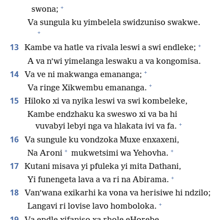
+
swona;
Va sungula ku yimbelela swidzuniso swakwe.
+
+
13
Kambe va hatle va rivala leswi a swi endleke;
A va n’wi yimelanga leswaku a va kongomisa.
+
14
Va ve ni makwanga emananga;
+
Va ringe Xikwembu emananga.
15
Hiloko xi va nyika leswi va swi kombeleke,
Kambe endzhaku ka sweswo xi va ba hi
+
vuvabyi lebyi nga va hlakata ivi va fa.
16
Va sungule ku vondzoka Muxe enxaxeni,
+
+
Na Aroni
mukwetsimi wa Yehovha.
17
Kutani misava yi pfuleka yi mita Dathani,
+
Yi funengeta lava a va ri na Abirama.
18
Van’wana exikarhi ka vona va herisiwe hi ndzilo;
+
Langavi ri lovise lavo homboloka.
19