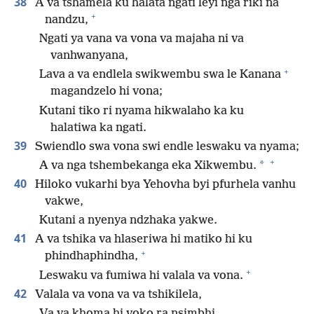
38
A va tshamela ku halata ngati leyi nga riki na
+
nandzu,
Ngati ya vana va vona va majaha ni va
vanhwanyana,
+
Lava a va endlela swikwembu swa le Kanana
magandzelo hi vona;
Kutani tiko ri nyama hikwalaho ka ku
halatiwa ka ngati.
39
Swiendlo swa vona swi endle leswaku va nyama;
+
*
A va nga tshembekanga eka Xikwembu.
40
Hiloko vukarhi bya Yehovha byi pfurhela vanhu
vakwe,
Kutani a nyenya ndzhaka yakwe.
41
A va tshika va hlaseriwa hi matiko hi ku
+
phindhaphindha,
+
Leswaku va fumiwa hi valala va vona.
42
Valala va vona va va tshikilela,
Va va khoma hi voko ra nsimbhi.