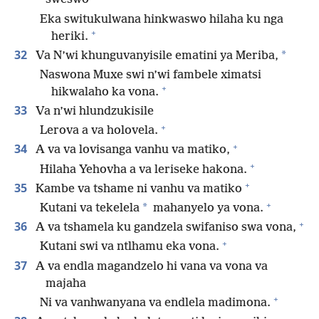
Eka switukulwana hinkwaswo hilaha ku nga
+
heriki.
32
*
Va N’wi khunguvanyisile ematini ya Meriba,
Naswona Muxe swi n’wi fambele ximatsi
+
hikwalaho ka vona.
33
Va n’wi hlundzukisile
+
Lerova a va holovela.
+
34
A va va lovisanga vanhu va matiko,
+
Hilaha Yehovha a va leriseke hakona.
+
35
Kambe va tshame ni vanhu va matiko
+
*
Kutani va tekelela
mahanyelo ya vona.
+
36
A va tshamela ku gandzela swifaniso swa vona,
+
Kutani swi va ntlhamu eka vona.
37
A va endla magandzelo hi vana va vona va
majaha
+
Ni va vanhwanyana va endlela madimona.