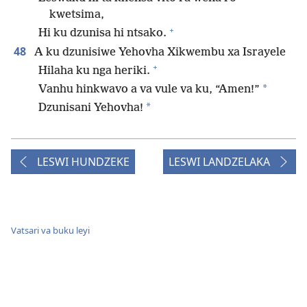
kwetsima,
+
Hi ku dzunisa hi ntsako.
48
A ku dzunisiwe Yehovha Xikwembu xa Israyele
+
Hilaha ku nga heriki.
*
Vanhu hinkwavo a va vule va ku, “Amen!”
*
Dzunisani Yehovha!
LESWI HUNDZEKE
LESWI LANDZELAKA
Vatsari va buku leyi