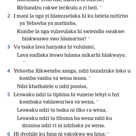
+
Rirhandzu rakwe lerikulu a ri heli.
2
I mani la nga yi hlamuselaka hi ku helela mitirho
ya Yehovha ya matimba,
Kumbe la nga vulavulaka hi swiendlo swakwe
+
hinkwaswo swo hlamarisa?
3
Va tsaka lava hanyaka hi vululami,
Lava endlaka leswo lulama mikarhi hinkwayo.
+
4
Yehovha Xikwembu xanga, ndzi tsundzuke loko u
+
komba vanhu va wena musa.
Ndzi khathalele u ndzi ponisa,
5
Leswaku ndzi ta tiphina hi vunene lebyi u byi
+
kombaka vahlawuriwa va wena,
Leswaku ndzi ta tsaka ni tiko ra wena,
Leswaku ndzi ta tibuma ha wena ndzi ku
dzunisa ndzi ri ni ndzhaka ya wena.
+
6
Hi dyohile ku fana ni vakokwa wa hina;