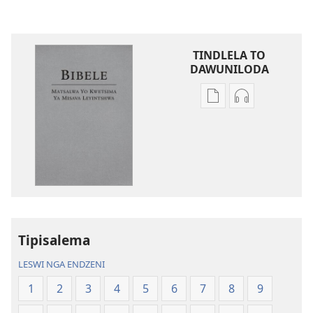
TINDLELA TO
DAWUNILODA
Tindlela
Tindlela
to
to
dawuniloda
dawuniloda
minkandziyiso
leswi
ya
rhekhodiwek
elektroniki
Bibele
Bibele
—
—
Matsalwa
Matsalwa
Yo
Tipisalema
Yo
Kwetsima
LESWI NGA ENDZENI
Kwetsima
Ya
Ya
Misava
1
2
3
4
5
6
7
8
9
Misava
Leyintshwa