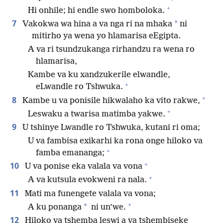
+
Hi onhile; hi endle swo homboloka.
7
*
Vakokwa wa hina a va nga ri na mhaka
ni
mitirho ya wena yo hlamarisa eEgipta.
A va ri tsundzukanga rirhandzu ra wena ro
hlamarisa,
Kambe va ku xandzukerile elwandle,
+
eLwandle ro Tshwuka.
+
8
Kambe u va ponisile hikwalaho ka vito rakwe,
+
Leswaku a twarisa matimba yakwe.
9
U tshinye Lwandle ro Tshwuka, kutani ri oma;
U va fambisa exikarhi ka rona onge hiloko va
+
famba emananga;
+
10
U va ponise eka valala va vona
+
A va kutsula evokweni ra nala.
11
Mati ma funengete valala va vona;
+
*
A ku ponanga
ni un’we.
12
Hiloko va tshemba leswi a va tshembiseke