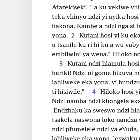
+
Atazekiseki,
a ku vekiwe vhi
teka vhinyo ndzi yi nyika hosi
hakona. Kambe a ndzi nga si 
2
yona.
Kutani hosi yi ku ek
u tsanile ku ri hi ku a wu vaby
embilwini ya wena.” Hiloko nd
3
Kutani ndzi hlamula hosi 
heriki! Ndzi ni gome hikuva 
lahliweke eka yona, yi hund
4
+
ti hisiwile.”
Hiloko hosi yi
Ndzi namba ndzi khongela eka
Endzhaku ka sweswo ndzi hlam
tsakela naswona loko nandza
ndzi pfumelele ndzi ya eYuda
lahliweke eka wona, leswaku 