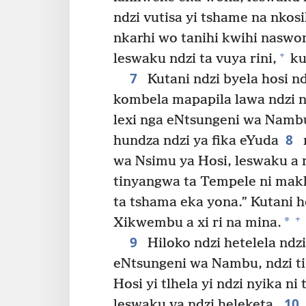
ndzi vutisa yi tshame na nkosi
nkarhi wo tanihi kwihi naswona
+
leswaku ndzi ta vuya rini,
ku
7
Kutani ndzi byela hosi nd
kombela mapapila lawa ndzi n
lexi nga eNtsungeni wa Namb
8
hundza ndzi ya fika eYuda
wa Nsimu ya Hosi, leswaku a n
tinyangwa ta Tempele ni mak
ta tshama eka yona.” Kutani h
+
*
Xikwembu a xi ri na mina.
9
Hiloko ndzi hetelela ndzi
eNtsungeni wa Nambu, ndzi ti
Hosi yi tlhela yi ndzi nyika ni
10
leswaku va ndzi heleketa.