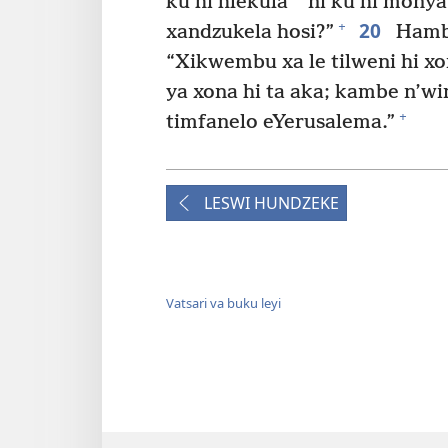
ku hi hlekula
ni ku hi monya 
20
+
xandzukela hosi?”
Hambi
“Xikwembu xa le tilweni hi xon
ya xona hi ta aka; kambe n’wi
+
timfanelo eYerusalema.”
LESWI HUNDZEKE
Vatsari va buku leyi