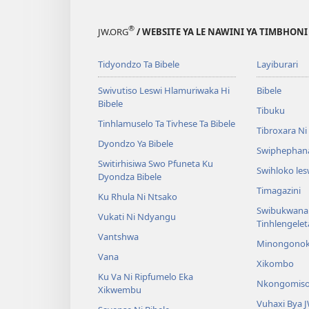
®
JW.ORG
/ WEBSITE YA LE NAWINI YA TIMBHON
Tidyondzo Ta Bibele
Layiburari
Swivutiso Leswi Hlamuriwaka Hi
Bibele
Bibele
Tibuku
Tinhlamuselo Ta Tivhese Ta Bibele
Tibroxara N
Dyondzo Ya Bibele
Swiphephan
Switirhisiwa Swo Pfuneta Ku
Swihloko le
Dyondza Bibele
Timagazini
Ku Rhula Ni Ntsako
Swibukwana
Vukati Ni Ndyangu
Tinhlengele
Vantshwa
Minongono
Vana
Xikombo
Ku Va Ni Ripfumelo Eka
Nkongomis
Xikwembu
Vuhaxi Bya 