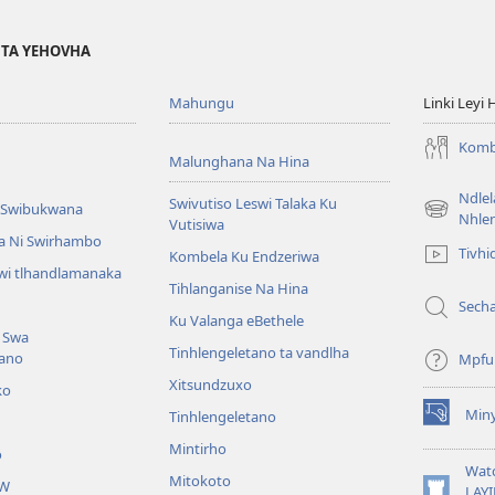
I TA YEHOVHA
Mahungu
Linki Leyi 
Komb
Malunghana Na Hina
Ndle
Swivutiso Leswi Talaka Ku
i Swibukwana
(opens
Nhle
Vutisiwa
new
a Ni Swirhambo
Tivhi
Kombela Ku Endzeriwa
window)
swi tlhandlamanaka
Tihlanganise Na Hina
Sech
Ku Valanga eBethele
 Swa
Tinhlengeletano ta vandlha
tano
Mpfu
Xitsundzuxo
ko
Miny
Tinhlengeletano
(opens
new
Mintirho
o
window)
Wat
Mitokoto
JW
LAYI