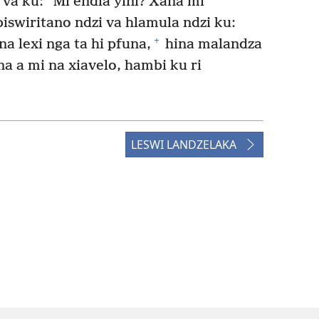
va ku: “Mi endla yini? Xana mi
swiritano ndzi va hlamula ndzi ku:
+
a lexi nga ta hi pfuna,
hina malandza
na a mi na xiavelo, hambi ku ri
LESWI LANDZELAKA