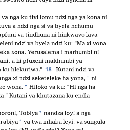
 sweswo ndzi vuya ndzi nghena hi
 va nga ku tivi lomu ndzi nga ya kona ni
ikuva a ndzi nga si va byela nchumu
apfuni va tindhuna ni hinkwavo lava
leni ndzi va byela ndzi ku: “Ma xi vona
ga eka xona, Yerusalema i marhumbi ni
anani, a hi pfuxeni makhumbi ya
18
a ku hlekuriwa.”
Kutani ndzi va
+
nga xi ndzi seketeleke ha yona,
ni
+
eke wona.
Hiloko va ku: “Hi nga ha
ka.” Kutani va khutazana ku endla
+
oroni, Tobiya
nandza loyi a nga
+
rabiya
va twa mhaka leyi, va sungula