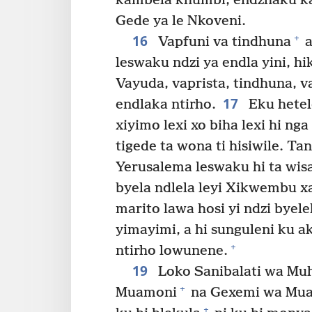
kambela khumbi, endzhaku ka
Gede ya le Nkoveni.
16
+
Vapfuni va tindhuna
a
leswaku ndzi ya endla yini, h
Vayuda, vaprista, tindhuna, v
17
endlaka ntirho.
Eku hetele
xiyimo lexi xo biha lexi hi n
tigede ta wona ti hisiwile. T
Yerusalema leswaku hi ta wis
byela ndlela leyi Xikwembu xa
marito lawa hosi yi ndzi byel
yimayimi, a hi sunguleni ku a
+
ntirho lowunene.
19
Loko Sanibalati wa Muh
+
Muamoni
na Gexemi wa Mua
+