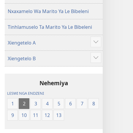
(Leyi
pfuxetiweke
pfuxetiweke
hi
Nxaxamelo Wa Marito Ya Le Bibeleni
hi
2020)
2020)
Tinhlamuselo Ta Marito Ya Le Bibeleni
Xiengetelo A
Show
more
Xiengetelo B
Show
more
Nehemiya
LESWI NGA ENDZENI
1
2
3
4
5
6
7
8
9
10
11
12
13