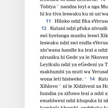
+
Tobiya
nandza loyi a nga M
hi ku tiva leswaku ku ni un’wa
11
Hiloko ndzi fika eYeru
12
Kutani ndzi pfuka nivusik
swi byelanga munhu leswi Xik
leswaku ndzi swi endla eYeru
xin’wana handle ka lexi a ndzi
nivusiku hi Gede ya le Nkoven
Leyikulu ndzi ya eGedeni ya 
makhumbi ya muti wa Yerusal
14
+
wona leti hisiweke.
Kuta
+
Xihlovo
ni le Xidziveni xa H
hundza ya xifuwo lexi a ndzi xi
emahlweni ndzi khupuka hi n