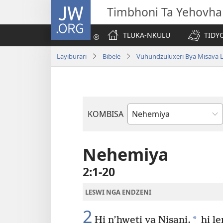
JW.ORG
Timbhoni Ta Yehovha
TLUKA-NKULU
TIDY
Layiburari
Bibele
Vuhundzuluxeri Bya Misava L
KOMBISA
Bible
Book
Nehemiya
2:1-20
LESWI NGA ENDZENI
2
*
Hi n’hweti ya Nisani,
hi l