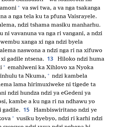
+
uamoni
va swi twa, a va nga tsakanga
na a nga tela ku ta pfuna Vaisrayele.
salema, ndzi tshama masiku manharhu.
u ni vavanuna va nga ri vangani, a ndzi
wembu xanga xi nga ndzi byela
salema naswona a ndzi nga ri na xifuwo
13
 xi gadile ntsena.
Hiloko ndzi huma
+
i
emahlweni ka Xihlovo xa Nyoka
+
Tinhulu ta Nkuma,
ndzi kambela
ema lama hirimuxiweke ni tigede ta
ni ndzi hundza ndzi ya eGedeni ya
osi, kambe a ku nga ri na ndhawu yo
15
 gadile.
Hambiswiritano ndzi ye
+
kova
vusiku byebyo, ndzi ri karhi ndzi