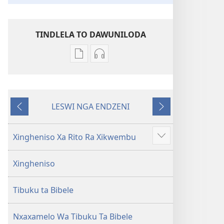
TINDLELA TO DAWUNILODA
Tindlela
Tindlela
to
to
dawuniloda
dawuniloda
minkandziyiso
leswi
LESWI NGA ENDZENI
ya
rhekhodiweke
LESWI
LESWI
elektroniki
Bibele
HUNDZEKE
LANDZELAKA
Bibele
—
Xingheniso Xa Rito Ra Xikwembu
Show
—
Matsalwa
more
Matsalwa
Yo
Xingheniso
Yo
Kwetsima
Kwetsima
Ya
Tibuku ta Bibele
Ya
Misava
Misava
Leyintshwa
Leyintshwa
(Leyi
Nxaxamelo Wa Tibuku Ta Bibele