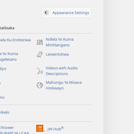
Appearance Settings
Hatlisaka
Ndlela Yo Kuma
ela Ku Endzeriwa
(opens
Minhlangano
new
la Yo Kuma
Leswintshwa
window)
ngeletano
Videos with Audio
diyo
Descriptions
Mahungu Ya Misava
a
Hinkwayo
no
ikelo
chtower
®
JW Hub
(opens
BURARI YA LE KA