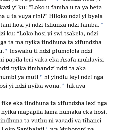
kazi yi ku: “Loko u famba u ta ya heta
 u ta vuya rini?” Hiloko ndzi yi byela
+
tani hosi yi ndzi tshunxa ndzi famba.
zi ku: “Loko hosi yi swi tsakela, ndzi
ga ta ma nyika tindhuna ta xifundzha
+
u,
leswaku ti ndzi pfumelela ndzi
ni papila leri yaka eka Asafa muhlayisi
dzi nyika timhandzi ndzi ta aka
+
humbi ya muti
ni yindlu leyi ndzi nga
+
osi yi ndzi nyika wona,
hikuva
 fike eka tindhuna ta xifundzha lexi nga
 nyika mapapila lama humaka eka hosi.
 tindhuna ta vuthu ni vagadi va tihanci
+
Loko Sanibalati
wa Muhoroni na