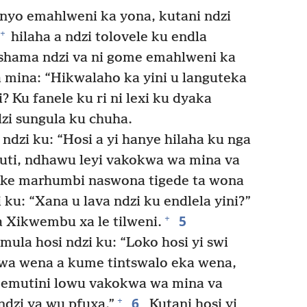
nyo emahlweni ka yona, kutani ndzi
+
hilaha a ndzi tolovele ku endla
tshama ndzi va ni gome emahlweni ka
a mina: “Hikwalaho ka yini u languteka
i? Ku fanele ku ri ni lexi ku dyaka
zi sungula ku chuha.
ndzi ku: “Hosi a yi hanye hilaha ku nga
muti, ndhawu leyi vakokwa wa mina va
zuke marhumbi naswona tigede ta wona
 ku: “Xana u lava ndzi ku endlela yini?”
5
+
 Xikwembu xa le tilweni.
ula hosi ndzi ku: “Loko hosi yi swi
 wa wena a kume tintswalo eka wena,
, emutini lowu vakokwa wa mina va
6
+
ndzi ya wu pfuxa.”
Kutani hosi yi