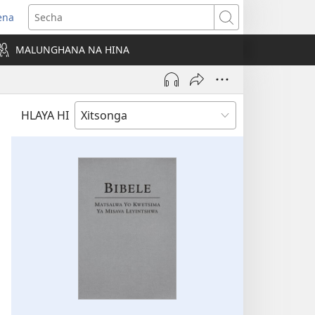
ena
ens
Secha
w
MALUNGHANA NA HINA
ndow)
HLAYA HI