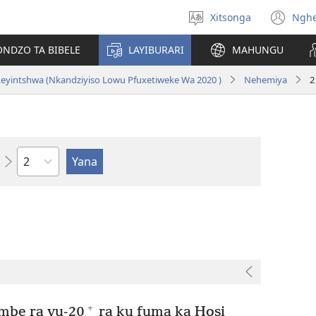
Xitsonga
Ngh
Hlawula
(op
ririmi
ne
ONDZO TA BIBELE
LAYIBURARI
MAHUNGU
wi
eyintshwa (Nkandziyiso Lowu Pfuxetiweke Wa 2020 )
Nehemiya
2
Ndzima
+
embe ra vu-20
ra ku fuma ka Hosi