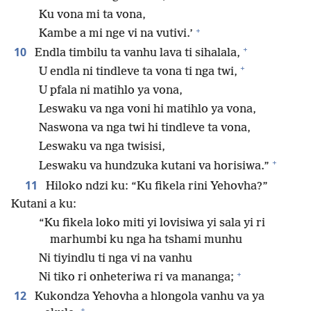
Ku vona mi ta vona,
+
Kambe a mi nge vi na vutivi.’
+
10
Endla timbilu ta vanhu lava ti sihalala,
+
U endla ni tindleve ta vona ti nga twi,
U pfala ni matihlo ya vona,
Leswaku va nga voni hi matihlo ya vona,
Naswona va nga twi hi tindleve ta vona,
Leswaku va nga twisisi,
+
Leswaku va hundzuka kutani va horisiwa.”
11
Hiloko ndzi ku: “Ku fikela rini Yehovha?”
Kutani a ku:
“Ku fikela loko miti yi lovisiwa yi sala yi ri
marhumbi ku nga ha tshami munhu
Ni tiyindlu ti nga vi na vanhu
+
Ni tiko ri onheteriwa ri va mananga;
12
Kukondza Yehovha a hlongola vanhu va ya
+