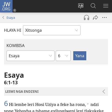
JW.ORG
Nghena
(opens
Hlawula
Secha
KO
new
ririmi
JW.ORG
NX
Esaya
window)
HLAYA HI
KOMBISA
Ndzima
Bible
Book
Esaya
6:1-13
LESWI NGA ENDZENI
6
+
Hi lembe leri Hosi Uziya a feke ha rona,
ndzi
vone Yehovha a tshame exiluvelweni lexi tlakukeke