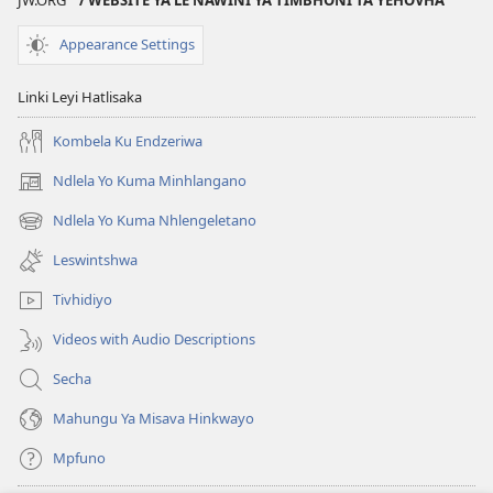
Appearance Settings
Linki Leyi Hatlisaka
Kombela Ku Endzeriwa
Ndlela Yo Kuma Minhlangano
(opens
new
Ndlela Yo Kuma Nhlengeletano
(opens
window)
new
Leswintshwa
window)
Tivhidiyo
Videos with Audio Descriptions
Secha
Mahungu Ya Misava Hinkwayo
Mpfuno