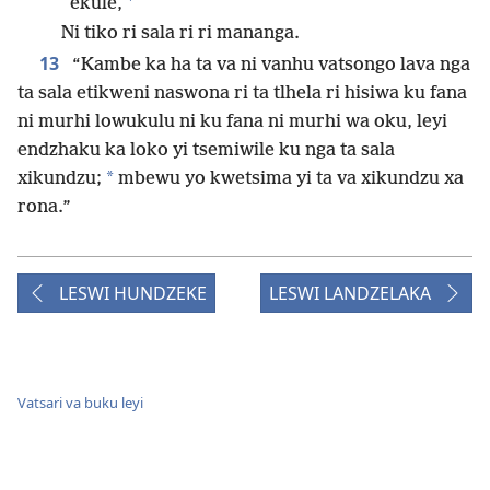
ekule,
Ni tiko ri sala ri ri mananga.
13
“Kambe ka ha ta va ni vanhu vatsongo lava nga
ta sala etikweni naswona ri ta tlhela ri hisiwa ku fana
ni murhi lowukulu ni ku fana ni murhi wa oku, leyi
endzhaku ka loko yi tsemiwile ku nga ta sala
*
xikundzu;
mbewu yo kwetsima yi ta va xikundzu xa
rona.”
LESWI HUNDZEKE
LESWI LANDZELAKA
Vatsari va buku leyi