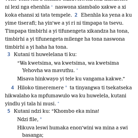
+
ni lexi nga ehenhla
naswona xiambalo xakwe a xi
2
koka ehansi xi tata tempele.
Ehenhla ka yena a ku
yime tiserafi; ha yin’we a yi ri ni timpapa ta tsevu.
Timpapa timbirhi a yi tifunengeta xikandza ha tona,
timbirhi a yi tifunengeta milenge ha tona naswona
timbirhi a yi haha ha tona.
3
Kutani ti huwelelana ti ku:
“Wa kwetsima, wa kwetsima, wa kwetsima
+
Yehovha wa mavuthu.
Misava hinkwayo yi tele ku vangama kakwe.”
4
*
Hiloko timeremere
ta tinyangwa ti tsekatseka
hikwalaho ka mpfumawulo wa ku huwelela, kutani
+
yindlu yi tala hi musi.
5
Kutani ndzi ku: “Khombo eka mina!
*
Ndzi file,
Hikuva leswi humaka enon’wini wa mina a swi
basanga;