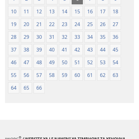
Misava
Leyintshwa
10
11
12
13
14
15
16
17
18
Leyintshwa
(Leyi
(Leyi
pfuxetiweke
19
20
21
22
23
24
25
26
27
pfuxetiweke
hi
hi
2020)
28
29
30
31
32
33
34
35
36
2020)
37
38
39
40
41
42
43
44
45
46
47
48
49
50
51
52
53
54
55
56
57
58
59
60
61
62
63
64
65
66
®
JW.ORG
/ WEBSITE YA LE NAWINI YA TIMBHONI TA YEHOVHA