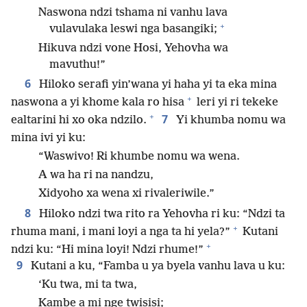
Naswona ndzi tshama ni vanhu lava
+
vulavulaka leswi nga basangiki;
Hikuva ndzi vone Hosi, Yehovha wa
mavuthu!”
6
Hiloko serafi yin’wana yi haha yi ta eka mina
+
naswona a yi khome kala ro hisa
leri yi ri tekeke
+
7
ealtarini hi xo oka ndzilo.
Yi khumba nomu wa
mina ivi yi ku:
“Waswivo! Ri khumbe nomu wa wena.
A wa ha ri na nandzu,
Xidyoho xa wena xi rivaleriwile.”
8
Hiloko ndzi twa rito ra Yehovha ri ku: “Ndzi ta
+
rhuma mani, i mani loyi a nga ta hi yela?”
Kutani
+
ndzi ku: “Hi mina loyi! Ndzi rhume!”
9
Kutani a ku, “Famba u ya byela vanhu lava u ku:
‘Ku twa, mi ta twa,
Kambe a mi nge twisisi;