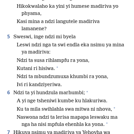
Hikokwalaho ka yini yi humese madiriva yo
phyama,
Kasi mina a ndzi langutele madiriva
lamanene?
5
Sweswi, inge ndzi mi byela
Leswi ndzi nga ta swi endla eka nsimu ya mina
ya madiriva:
Ndzi ta susa rihlampfu ra yona,
+
Kutani ri hisiwa.
Ndzi ta mbundzumuxa khumbi ra yona,
Ivi ri kandziyeriwa.
+
6
Ndzi ta yi hundzula marhumbi;
A yi nge tsheniwi kumbe ku hlakuriwa.
+
Ku ta mila swihlahla swa mitwa ni nhova,
Naswona ndzi ta lerisa mapapa leswaku ma
+
nga ha nisi mpfula ehenhla ka yona.
7
Hikuva nsimu ya madiriva ya Yehovha wa