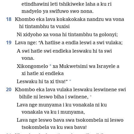
etindhawini leti tshikiweke laha a ku ri
madyelo ya swifuwo swo nona.
18
Khombo eka lava kokakokaka nandzu wa vona
hi tintambhu ta vuxisi
Ni xidyoho xa vona hi tintambhu ta golonyi;
19
Lava nge: “A hatlise a endla leswi a swi vulaka;
A swi hatle swi endleka leswaku hi ta swi
vona.
*
Xikongomelo
xa Mukwetsimi wa Israyele a
xi hatle xi endleka
+
Leswaku hi ta xi tiva!”
20
Khombo eka lava vulaka leswaku leswinene swi
+
bihile ni leswo biha i swinene,
Lava nge munyama i ku vonakala ni ku
vonakala va ku i munyama,
Lava nge leswo bava swa tsokombela ni leswo
tsokombela va ku swa bava!