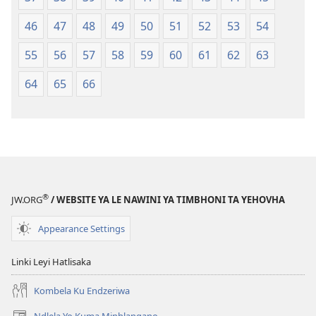
46
47
48
49
50
51
52
53
54
55
56
57
58
59
60
61
62
63
64
65
66
®
JW.ORG
/ WEBSITE YA LE NAWINI YA TIMBHONI TA YEHOVHA
Appearance Settings
Linki Leyi Hatlisaka
Kombela Ku Endzeriwa
Ndlela Yo Kuma Minhlangano