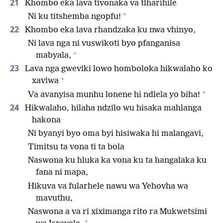
21
Khombo eka lava tivonaka va tlharihile
+
Ni ku titshemba ngopfu!
22
Khombo eka lava rhandzaka ku nwa vhinyo,
Ni lava nga ni vuswikoti byo pfanganisa
+
mabyala,
23
Lava nga gweviki lowo homboloka hikwalaho ko
+
xaviwa
+
Va avanyisa munhu lonene hi ndlela yo biha!
24
Hikwalaho, hilaha ndzilo wu hisaka mahlanga
hakona
Ni byanyi byo oma byi hisiwaka hi malangavi,
Timitsu ta vona ti ta bola
Naswona ku hluka ka vona ku ta hangalaka ku
fana ni mapa,
Hikuva va fularhele nawu wa Yehovha wa
mavuthu,
Naswona a va ri xiximanga rito ra Mukwetsimi
+