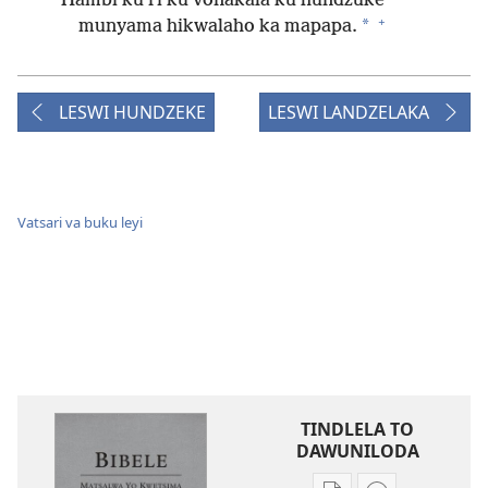
Hambi ku ri ku vonakala ku hundzuke
+
*
munyama hikwalaho ka mapapa.
LESWI HUNDZEKE
LESWI LANDZELAKA
Vatsari va buku leyi
TINDLELA TO
DAWUNILODA