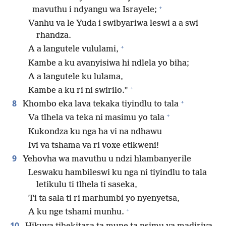
+
mavuthu i ndyangu wa Israyele;
Vanhu va le Yuda i swibyariwa leswi a a swi
rhandza.
+
A a langutele vululami,
Kambe a ku avanyisiwa hi ndlela yo biha;
A a langutele ku lulama,
+
Kambe a ku ri ni swirilo.”
+
8
Khombo eka lava tekaka tiyindlu to tala
+
Va tlhela va teka ni masimu yo tala
Kukondza ku nga ha vi na ndhawu
Ivi va tshama va ri voxe etikweni!
9
Yehovha wa mavuthu u ndzi hlambanyerile
Leswaku hambileswi ku nga ni tiyindlu to tala
letikulu ti tlhela ti saseka,
Ti ta sala ti ri marhumbi yo nyenyetsa,
+
A ku nge tshami munhu.
10