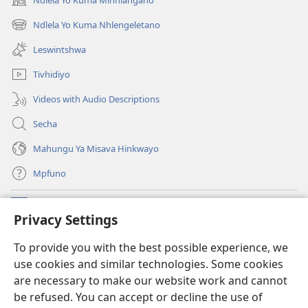
(opens
new
Ndlela Yo Kuma Nhlengeletano
(opens
window)
new
Leswintshwa
window)
Tivhidiyo
Videos with Audio Descriptions
Secha
Mahungu Ya Misava Hinkwayo
Mpfuno
Minyikelo
(opens
Privacy Settings
new
window)
Watchtower LAYIBURARI YA LE KA WEBSITE
To provide you with the best possible experience, we
(opens
use cookies and similar technologies. Some cookies
new
®
JW Hub
window)
are necessary to make our website work and cannot
(opens
be refused. You can accept or decline the use of
new
Progreme ya
JW Library