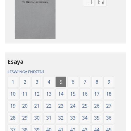
Tindlela
Tindlela
to
to
dawuniloda
dawuniloda
minkandziyiso
leswi
ya
rhekhodiwek
elektroniki
Bibele
Bibele
—
—
Matsalwa
Matsalwa
Yo
Esaya
Yo
Kwetsima
LESWI NGA ENDZENI
Kwetsima
Ya
Ya
Misava
1
2
3
4
5
6
7
8
9
Misava
Leyintshwa
10
11
12
13
14
15
16
17
18
Leyintshwa
(Leyi
(Leyi
pfuxetiweke
19
20
21
22
23
24
25
26
27
pfuxetiweke
hi
hi
2020)
28
29
30
31
32
33
34
35
36
2020)
37
38
39
40
41
42
43
44
45