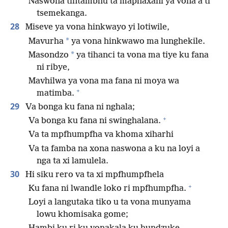
Naswona tintambhu ta maphaxani ya vona a ti
tsemekanga.
28
Miseve ya vona hinkwayo yi lotiwile,
*
Mavurha
ya vona hinkwawo ma lunghekile.
*
Masondzo
ya tihanci ta vona ma tiye ku fana
ni ribye,
Mavhilwa ya vona ma fana ni moya wa
+
matimba.
29
Va bonga ku fana ni nghala;
+
Va bonga ku fana ni swinghalana.
Va ta mpfhumpfha va khoma xiharhi
Va ta famba na xona naswona a ku na loyi a
nga ta xi lamulela.
30
Hi siku rero va ta xi mpfhumpfhela
+
Ku fana ni lwandle loko ri mpfhumpfha.
Loyi a langutaka tiko u ta vona munyama
lowu khomisaka gome;