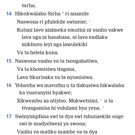
torha.
14
*
Hikokwalaho Sirha
ri anamile
+
Naswona ri pfulekile swinene;
Kutani lavo xiximeka emutini ni vanhu vakwe
lava nga ni hasahasa, ni lava endlaka
mikhuvo leyi nga lawulekiki
Va ta helela kona.
15
Naswona vanhu va ta tsongahatiwa,
Va ta khomisiwa tingana,
Lava tikurisaka va ta nyumisiwa.
16
Yehovha wa mavuthu u ta tlakusiwa hikwalaho
ka vuavanyisi byakwe;
+
Xikwembu xa ntiyiso, Mukwetsimi,
u ta
+
tivangamisa hi vululami bya yena.
17
Swinyimpfana swi ta dya swi tshunxekile onge
swi le madyelweni ya swona;
Vanhu va matiko mambe va ta dya