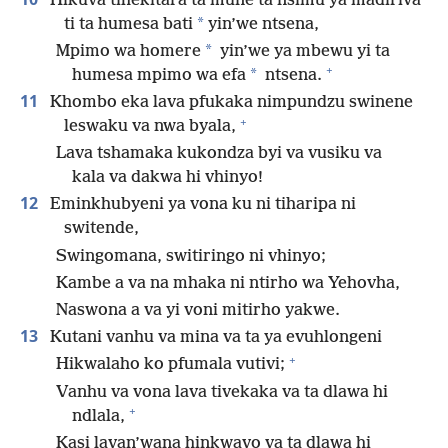
Hikuva tihekitara ta mune ta nsimu ya madiriva
*
ti ta humesa bati
yin’we ntsena,
*
Mpimo wa homere
yin’we ya mbewu yi ta
+
*
humesa mpimo wa efa
ntsena.
11
Khombo eka lava pfukaka nimpundzu swinene
+
leswaku va nwa byala,
Lava tshamaka kukondza byi va vusiku va
kala va dakwa hi vhinyo!
12
Eminkhubyeni ya vona ku ni tiharipa ni
switende,
Swingomana, switiringo ni vhinyo;
Kambe a va na mhaka ni ntirho wa Yehovha,
Naswona a va yi voni mitirho yakwe.
13
Kutani vanhu va mina va ta ya evuhlongeni
+
Hikwalaho ko pfumala vutivi;
Vanhu va vona lava tivekaka va ta dlawa hi
+
ndlala,
Kasi lavan’wana hinkwavo va ta dlawa hi