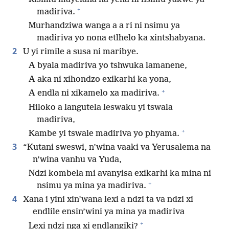
+
madiriva.
Murhandziwa wanga a a ri ni nsimu ya
madiriva yo nona etlhelo ka xintshabyana.
2
U yi rimile a susa ni maribye.
A byala madiriva yo tshwuka lamanene,
A aka ni xihondzo exikarhi ka yona,
+
A endla ni xikamelo xa madiriva.
Hiloko a langutela leswaku yi tswala
madiriva,
+
Kambe yi tswale madiriva yo phyama.
3
“Kutani sweswi, n’wina vaaki va Yerusalema na
n’wina vanhu va Yuda,
Ndzi kombela mi avanyisa exikarhi ka mina ni
+
nsimu ya mina ya madiriva.
4
Xana i yini xin’wana lexi a ndzi ta va ndzi xi
endlile ensin’wini ya mina ya madiriva
+
Lexi ndzi nga xi endlangiki?