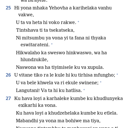
wa Israyele.
25
Hi yona mhaka Yehovha a karihelaka vanhu
vakwe,
+
U ta va heta hi voko rakwe.
Tintshava ti ta tsekatseka,
Ni mitsumbu ya vona yi ta fana ni thyaka
+
eswitarateni.
Hikwalaho ka sweswo hinkwaswo, wa ha
hlundzukile,
Naswona wa ha tiyimisele ku va xupula.
+
26
U vitane tiko ra le kule hi ku tirhisa mfungho;
+
U va bele khwela va ri ekule swinene;
+
Langutani! Va ta hi ku hatlisa.
27
Ku hava loyi a karhaleke kumbe ku khudlunyeka
exikarhi ka vona.
Ku hava loyi a khudzehelaka kumbe ku etlela.
Mabandhi ya vona ma bohiwe ma tiya,