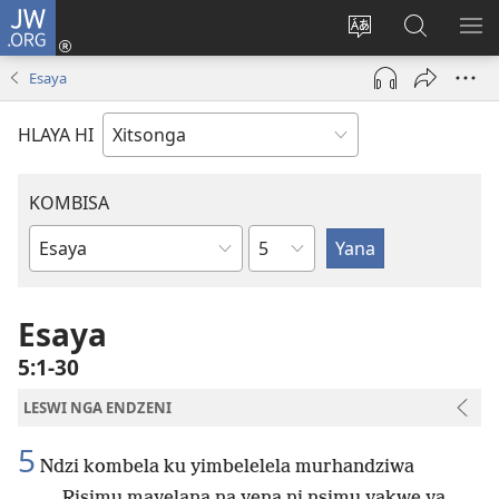
JW.ORG
Nghena
(opens
Hlawula
Secha
KO
new
ririmi
JW.ORG
NX
Esaya
window)
HLAYA HI
KOMBISA
Ndzima
Bible
Book
Esaya
5:1-30
LESWI NGA ENDZENI
5
Ndzi kombela ku yimbelelela murhandziwa
Risimu mayelana na yena ni nsimu yakwe ya