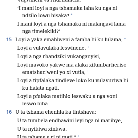
Vagwinehi va rhurhumela:
‘I mani loyi a nga tshamaka laha ku nga ni
+
ndzilo lowu hisaka?
I mani loyi a nga tshamaka ni malangavi lama
nga timelekiki?’
+
15
Loyi a yaka emahlweni a famba hi ku lulama,
+
Loyi a vulavulaka leswinene,
Loyi a nga rhandziki vukanganyisi,
Loyi mavoko yakwe ma alaka xifumbarheriso
+
ematshan’weni yo xi vutla,
Loyi a tipfalaka tindleve loko ku vulavuriwa hi
ku halata ngati,
Loyi a pfalaka matihlo leswaku a nga voni
leswo biha
16
U ta tshama ehenhla ka tintshava;
U ta tumbela endhawini leyi nga ni maribye,
U ta nyikiwa xinkwa,
+
U ta tshama a ri ni mati.”