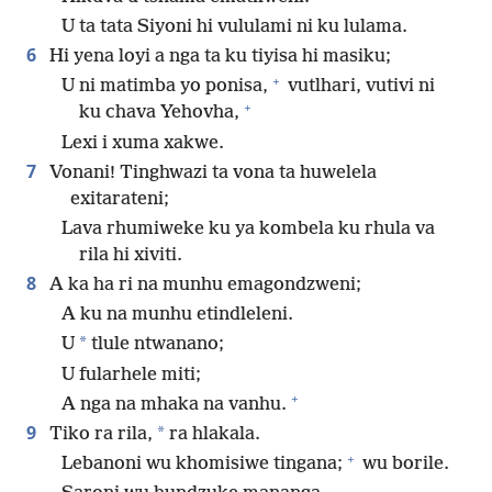
U ta tata Siyoni hi vululami ni ku lulama.
6
Hi yena loyi a nga ta ku tiyisa hi masiku;
+
U ni matimba yo ponisa,
vutlhari, vutivi ni
+
ku chava Yehovha,
Lexi i xuma xakwe.
7
Vonani! Tinghwazi ta vona ta huwelela
exitarateni;
Lava rhumiweke ku ya kombela ku rhula va
rila hi xiviti.
8
A ka ha ri na munhu emagondzweni;
A ku na munhu etindleleni.
*
U
tlule ntwanano;
U fularhele miti;
+
A nga na mhaka na vanhu.
9
*
Tiko ra rila,
ra hlakala.
+
Lebanoni wu khomisiwe tingana;
wu borile.