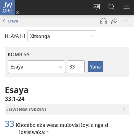
JW.ORG
Nghena
(opens
Hlawula
Secha
KO
new
ririmi
JW.ORG
NX
Esaya
window)
HLAYA HI
KOMBISA
Ndzima
Bible
Book
Esaya
33:1-24
LESWI NGA ENDZENI
33
Khombo eka wena mulovisi loyi a nga si
+
lovisiwaka;