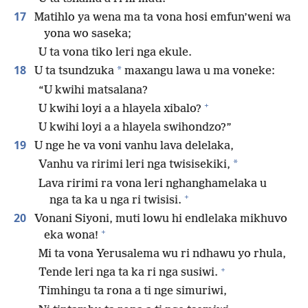
17
Matihlo ya wena ma ta vona hosi emfun’weni wa
yona wo saseka;
U ta vona tiko leri nga ekule.
18
*
U ta tsundzuka
maxangu lawa u ma voneke:
“U kwihi matsalana?
+
U kwihi loyi a a hlayela xibalo?
U kwihi loyi a a hlayela swihondzo?”
19
U nge he va voni vanhu lava delelaka,
*
Vanhu va ririmi leri nga twisisekiki,
Lava ririmi ra vona leri nghanghamelaka u
+
nga ta ka u nga ri twisisi.
20
Vonani Siyoni, muti lowu hi endlelaka mikhuvo
+
eka wona!
Mi ta vona Yerusalema wu ri ndhawu yo rhula,
+
Tende leri nga ta ka ri nga susiwi.
Timhingu ta rona a ti nge simuriwi,