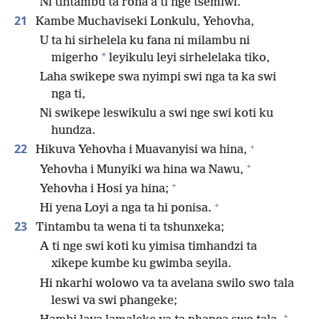
Ni tintambu ta rona a ti nge tsemiwi.
21
Kambe Muchaviseki Lonkulu, Yehovha,
U ta hi sirhelela ku fana ni milambu ni
*
migerho
leyikulu leyi sirhelelaka tiko,
Laha swikepe swa nyimpi swi nga ta ka swi
nga ti,
Ni swikepe leswikulu a swi nge swi koti ku
hundza.
+
22
Hikuva Yehovha i Muavanyisi wa hina,
+
Yehovha i Munyiki wa hina wa Nawu,
+
Yehovha i Hosi ya hina;
+
Hi yena Loyi a nga ta hi ponisa.
23
Tintambu ta wena ti ta tshunxeka;
A ti nge swi koti ku yimisa timhandzi ta
xikepe kumbe ku gwimba seyila.
Hi nkarhi wolowo va ta avelana swilo swo tala
leswi va swi phangeke;
+