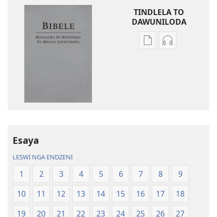
TINDLELA TO
DAWUNILODA
Tindlela
Tindlela
to
to
dawuniloda
dawuniloda
minkandziyiso
leswi
ya
rhekhodiwek
elektroniki
Bibele
Bibele
—
—
Matsalwa
Matsalwa
Yo
Esaya
Yo
Kwetsima
LESWI NGA ENDZENI
Kwetsima
Ya
Ya
Misava
1
2
3
4
5
6
7
8
9
Misava
Leyintshwa
10
11
12
13
14
15
16
17
18
Leyintshwa
(Leyi
(Leyi
pfuxetiweke
19
20
21
22
23
24
25
26
27