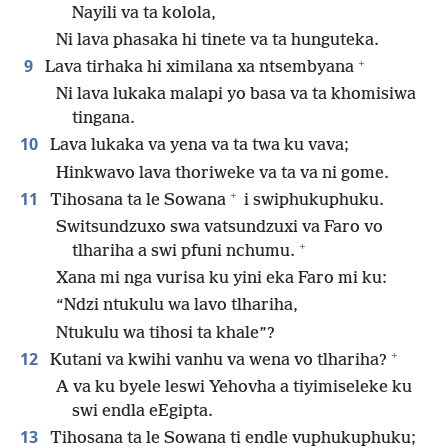
Nayili va ta kolola,
Ni lava phasaka hi tinete va ta hunguteka.
+
9
Lava tirhaka hi ximilana xa ntsembyana
Ni lava lukaka malapi yo basa va ta khomisiwa
tingana.
10
Lava lukaka va yena va ta twa ku vava;
Hinkwavo lava thoriweke va ta va ni gome.
+
11
Tihosana ta le Sowana
i swiphukuphuku.
Switsundzuxo swa vatsundzuxi va Faro vo
+
tlhariha a swi pfuni nchumu.
Xana mi nga vurisa ku yini eka Faro mi ku:
“Ndzi ntukulu wa lavo tlhariha,
Ntukulu wa tihosi ta khale”?
+
12
Kutani va kwihi vanhu va wena vo tlhariha?
A va ku byele leswi Yehovha a tiyimiseleke ku
swi endla eEgipta.
13
Tihosana ta le Sowana ti endle vuphukuphuku;