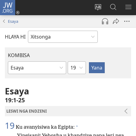
JW.ORG
Nghena
(opens
Hlawula
Secha
KO
new
ririmi
JW.ORG
NX
Esaya
window)
HLAYA HI
KOMBISA
Ndzima
Bible
Book
Esaya
19:1-25
LESWI NGA ENDZENI
19
+
Ku avanyisiwa ka Egipta:
Yingisani! Yehovha u khandziye papa leri nga