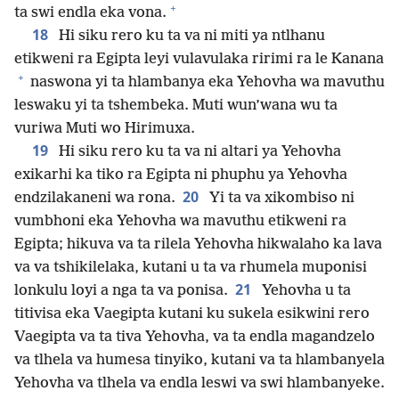
+
ta swi endla eka vona.
18
Hi siku rero ku ta va ni miti ya ntlhanu
etikweni ra Egipta leyi vulavulaka ririmi ra le Kanana
+
naswona yi ta hlambanya eka Yehovha wa mavuthu
leswaku yi ta tshembeka. Muti wun’wana wu ta
vuriwa Muti wo Hirimuxa.
19
Hi siku rero ku ta va ni altari ya Yehovha
exikarhi ka tiko ra Egipta ni phuphu ya Yehovha
20
endzilakaneni wa rona.
Yi ta va xikombiso ni
vumbhoni eka Yehovha wa mavuthu etikweni ra
Egipta; hikuva va ta rilela Yehovha hikwalaho ka lava
va va tshikilelaka, kutani u ta va rhumela muponisi
21
lonkulu loyi a nga ta va ponisa.
Yehovha u ta
titivisa eka Vaegipta kutani ku sukela esikwini rero
Vaegipta va ta tiva Yehovha, va ta endla magandzelo
va tlhela va humesa tinyiko, kutani va ta hlambanyela
Yehovha va tlhela va endla leswi va swi hlambanyeke.