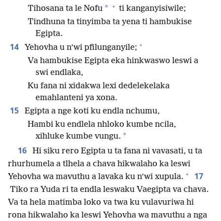
+
*
Tihosana ta le Nofu
ti kanganyisiwile;
Tindhuna ta tinyimba ta yena ti hambukise
Egipta.
+
14
Yehovha u n’wi pfilunganyile;
Va hambukise Egipta eka hinkwaswo leswi a
swi endlaka,
Ku fana ni xidakwa lexi dedelekelaka
emahlanteni ya xona.
15
Egipta a nge koti ku endla nchumu,
Hambi ku endlela nhloko kumbe ncila,
*
xihluke kumbe vungu.
16
Hi siku rero Egipta u ta fana ni vavasati, u ta
rhurhumela a tlhela a chava hikwalaho ka leswi
+
17
Yehovha wa mavuthu a lavaka ku n’wi xupula.
Tiko ra Yuda ri ta endla leswaku Vaegipta va chava.
Va ta hela matimba loko va twa ku vulavuriwa hi
rona hikwalaho ka leswi Yehovha wa mavuthu a nga