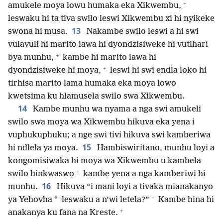
+
amukele moya lowu humaka eka Xikwembu,
leswaku hi ta tiva swilo leswi Xikwembu xi hi nyikeke
13
swona hi musa.
Nakambe swilo leswi a hi swi
vulavuli hi marito lawa hi dyondzisiweke hi vutlhari
+
bya munhu,
kambe hi marito lawa hi
+
dyondzisiweke hi moya,
leswi hi swi endla loko hi
tirhisa marito lama humaka eka moya lowo
kwetsima ku hlamusela swilo swa Xikwembu.
14
Kambe munhu wa nyama a nga swi amukeli
swilo swa moya wa Xikwembu hikuva eka yena i
vuphukuphuku; a nge swi tivi hikuva swi kamberiwa
15
hi ndlela ya moya.
Hambiswiritano, munhu loyi a
kongomisiwaka hi moya wa Xikwembu u kambela
+
swilo hinkwaswo
kambe yena a nga kamberiwi hi
16
munhu.
Hikuva “i mani loyi a tivaka mianakanyo
+
*
ya Yehovha
leswaku a n’wi letela?”
Kambe hina hi
+
anakanya ku fana na Kreste.