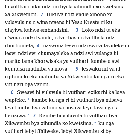
+
hi vutlhari loko ndzi mi byela xihundla xo kwetsima
2
xa Xikwembu.
Hikuva ndzi endle xiboho xo
vulavula na n’wina ntsena hi Yesu Kreste ni ku
+
3
dlayiwa kakwe emhandzini.
Loko ndzi ta eka
n’wina a ndzi tsanile, ndzi chava ndzi tlhela ndzi
4
rhurhumela;
naswona leswi ndzi swi vulavuleke ni
leswi ndzi swi chumayeleke a ndzi swi vulanga hi
marito lama khorwisaka ya vutlhari, kambe a swi
+
5
kombisa matimba ya moya,
leswaku mi va ni
ripfumelo eka matimba ya Xikwembu ku nga ri eka
vutlhari bya vanhu.
6
Sweswi hi vulavula hi vutlhari exikarhi ka lava
+
wupfeke,
kambe ku nga ri hi vutlhari bya misava
leyi kumbe bya vafumi va misava leyi, lava nga ta
+
7
herisiwa.
Kambe hi vulavula hi vutlhari bya
+
Xikwembu bya xihundla xo kwetsima,
ku nga
vutlhari lebyi fihliweke, lebyi Xikwembu xi byi