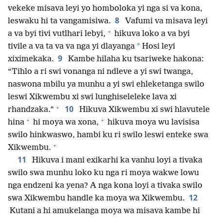
vekeke misava leyi yo homboloka yi nga si va kona,
8
leswaku hi ta vangamisiwa.
Vafumi va misava leyi
+
a va byi tivi vutlhari lebyi,
hikuva loko a va byi
*
tivile a va ta va va nga yi dlayanga
Hosi leyi
9
xiximekaka.
Kambe hilaha ku tsariweke hakona:
“Tihlo a ri swi vonanga ni ndleve a yi swi twanga,
naswona mbilu ya munhu a yi swi ehleketanga swilo
leswi Xikwembu xi swi lunghiseleleke lava xi
+
10
rhandzaka.”
Hikuva Xikwembu xi swi hlavutele
+
+
hina
hi moya wa xona,
hikuva moya wu lavisisa
swilo hinkwaswo, hambi ku ri swilo leswi enteke swa
+
Xikwembu.
11
Hikuva i mani exikarhi ka vanhu loyi a tivaka
swilo swa munhu loko ku nga ri moya wakwe lowu
nga endzeni ka yena? A nga kona loyi a tivaka swilo
12
swa Xikwembu handle ka moya wa Xikwembu.
Kutani a hi amukelanga moya wa misava kambe hi