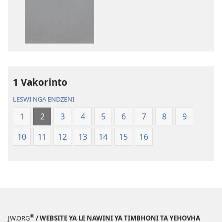
dawuniloda
dawuniloda
minkandziyiso
leswi
ya
rhekhodiwek
elektroniki
Bibele
Bibele
—
—
Matsalwa
Matsalwa
Yo
1 Vakorinto
Yo
Kwetsima
LESWI NGA ENDZENI
Kwetsima
Ya
Ya
Misava
1
2
3
4
5
6
7
8
9
Misava
Leyintshwa
10
11
12
13
14
15
16
Leyintshwa
(Leyi
(Leyi
pfuxetiweke
pfuxetiweke
hi
hi
2020)
2020)
®
JW.ORG
/ WEBSITE YA LE NAWINI YA TIMBHONI TA YEHOVHA