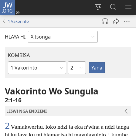
JW.ORG
Nghena
(opens
Hlawula
Secha
KO
new
ririmi
JW.ORG
NX
1 Vakorinto
window)
HLAYA HI
KOMBISA
Ndzima
Bible
Book
Vakorinto Wo Sungula
2:1-16
LESWI NGA ENDZENI
2
Vamakwerhu, loko ndzi ta eka n’wina a ndzi tanga
+
hi ku lava ku mi hlamarisa hi mavulavulelo
kumbe