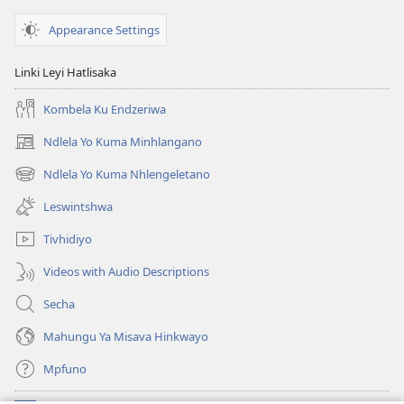
Appearance Settings
Linki Leyi Hatlisaka
Kombela Ku Endzeriwa
Ndlela Yo Kuma Minhlangano
(opens
new
Ndlela Yo Kuma Nhlengeletano
(opens
window)
new
Leswintshwa
window)
Tivhidiyo
Videos with Audio Descriptions
Secha
Mahungu Ya Misava Hinkwayo
Mpfuno