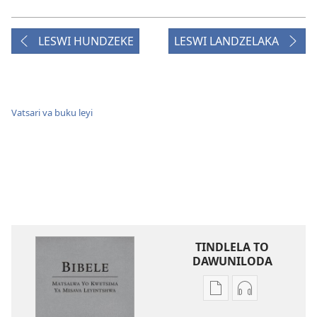
LESWI HUNDZEKE
LESWI LANDZELAKA
Vatsari va buku leyi
TINDLELA TO
DAWUNILODA
Tindlela
Tindlela
to
to