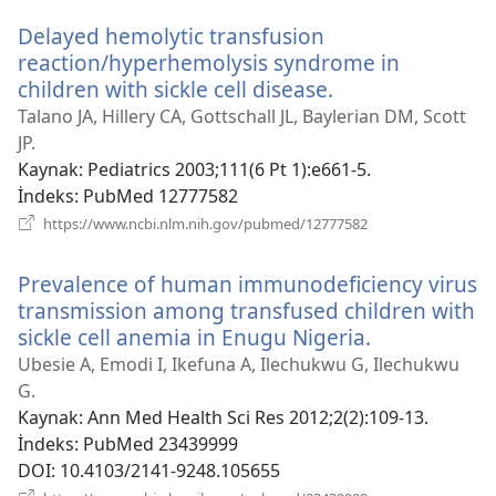
açar)
Delayed hemolytic transfusion
reaction/hyperhemolysis syndrome in
children with sickle cell disease.
(yeni
pencere
Talano JA, Hillery CA, Gottschall JL, Baylerian DM, Scott
açar)
JP.
Kaynak
‎: Pediatrics 2003;111(6 Pt 1):e661-5.
İndeks
‎: PubMed 12777582
(yeni
https://www.ncbi.nlm.nih.gov/pubmed/12777582
pencere
açar)
Prevalence of human immunodeficiency virus
transmission among transfused children with
sickle cell anemia in Enugu Nigeria.
(yeni
pencere
Ubesie A, Emodi I, Ikefuna A, Ilechukwu G, Ilechukwu
açar)
G.
Kaynak
‎: Ann Med Health Sci Res 2012;2(2):109-13.
İndeks
‎: PubMed 23439999
DOI
‎: 10.4103/2141-9248.105655
(yeni