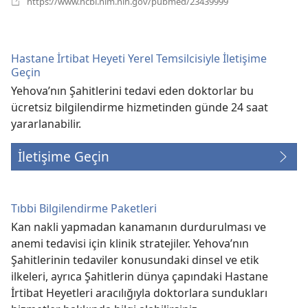
https://www.ncbi.nlm.nih.gov/pubmed/23439999
pencere
açar)
Hastane İrtibat Heyeti Yerel Temsilcisiyle İletişime
Geçin
Yehova’nın Şahitlerini tedavi eden doktorlar bu
ücretsiz bilgilendirme hizmetinden günde 24 saat
yararlanabilir.
İletişime Geçin
Tıbbi Bilgilendirme Paketleri
Kan nakli yapmadan kanamanın durdurulması ve
anemi tedavisi için klinik stratejiler. Yehova’nın
Şahitlerinin tedaviler konusundaki dinsel ve etik
ilkeleri, ayrıca Şahitlerin dünya çapındaki Hastane
İrtibat Heyetleri aracılığıyla doktorlara sundukları