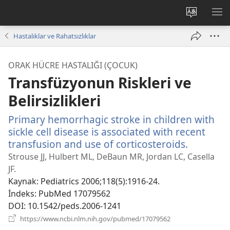
Site
ME
dilini
GÖ
Hastalıklar ve Rahatsızlıklar
değiştir
ORAK HÜCRE HASTALIĞI (ÇOCUK)
Transfüzyonun Riskleri ve
Belirsizlikleri
Primary hemorrhagic stroke in children with
sickle cell disease is associated with recent
transfusion and use of corticosteroids.
(yeni
pencere
Strouse JJ, Hulbert ML, DeBaun MR, Jordan LC, Casella
açar)
JF.
Kaynak
‎: Pediatrics 2006;118(5):1916-24.
İndeks
‎: PubMed 17079562
DOI
‎: 10.1542/peds.2006-1241
(yeni
https://www.ncbi.nlm.nih.gov/pubmed/17079562
pencere