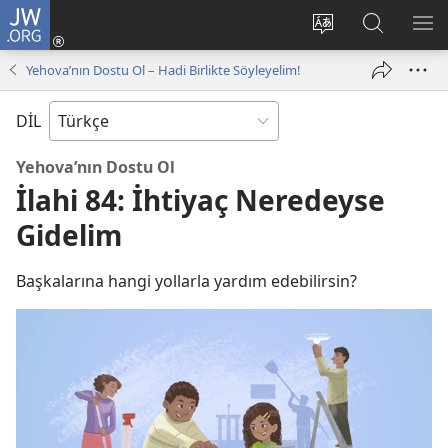
JW.ORG
Oturum
Aç
Site
Sitede
ME
(yeni
dilini
Ara
GÖ
Yehova’nın Dostu Ol – Hadi Birlikte Söyleyelim!
pencere
değiştir
açar)
DİL
Yehova’nın Dostu Ol
İlahi 84: İhtiyaç Neredeyse
Gidelim
Başkalarına hangi yollarla yardım edebilirsin?