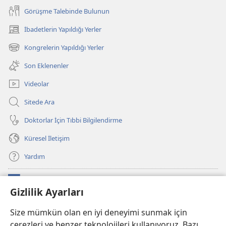
Görüşme Talebinde Bulunun
İbadetlerin Yapıldığı Yerler
(yeni
pencere
Kongrelerin Yapıldığı Yerler
(yeni
açar)
pencere
Son Eklenenler
açar)
Videolar
Sitede Ara
Doktorlar İçin Tıbbi Bilgilendirme
Küresel İletişim
Yardım
Bağışlar
(yeni
Gizlilik Ayarları
pencere
açar)
Watchtower ONLINE KÜTÜPHANE
Size mümkün olan en iyi deneyimi sunmak için
(yeni
çerezleri ve benzer teknolojileri kullanıyoruz. Bazı
pencere