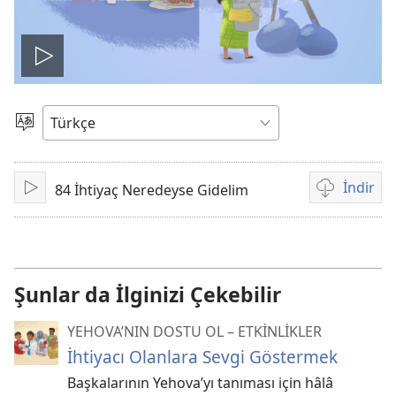
Videoyu
oynat
Bir
Dil
Seçin
İndir
84 İhtiyaç Neredeyse Gidelim
Oynat
Video
kayıtlarını
indirme
seçenekleri
Şunlar da İlginizi Çekebilir
YEHOVA’NIN DOSTU OL – ETKİNLİKLER
İhtiyacı Olanlara Sevgi Göstermek
Başkalarının Yehova’yı tanıması için hâlâ