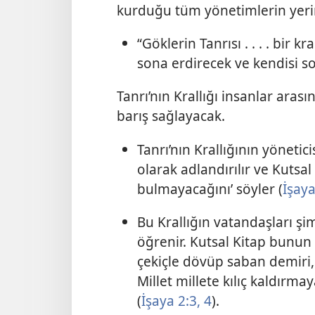
kurduğu tüm yönetimlerin yerini
“Göklerin Tanrısı . . . . bir kra
sona erdirecek ve kendisi s
Tanrı’nın Krallığı insanlar aras
barış sağlayacak.
Tanrı’nın Krallığının yöneti
olarak adlandırılır ve Kutsal
bulmayacağını’ söyler (
İşaya
Bu Krallığın vatandaşları ş
öğrenir. Kutsal Kitap bunun 
çekiçle dövüp saban demiri, 
Millet millete kılıç kaldırm
(
İşaya 2:3, 4
).