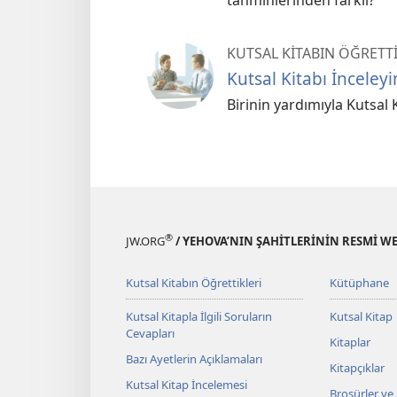
tahminlerinden farklı?
KUTSAL KİTABIN ÖĞRETTİ
Kutsal Kitabı İnceleyi
Birinin yardımıyla Kutsal K
®
JW.ORG
/ YEHOVA’NIN ŞAHİTLERİNİN RESMİ WE
Kutsal Kitabın Öğrettikleri
Kütüphane
Kutsal Kitapla İlgili Soruların
Kutsal Kitap
Cevapları
Kitaplar
Bazı Ayetlerin Açıklamaları
Kitapçıklar
Kutsal Kitap İncelemesi
Broşürler ve