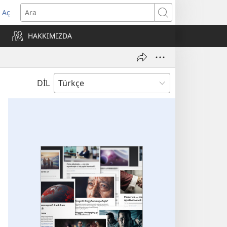
 Aç
Ara
ere
HAKKIMIZDA
)
DİL