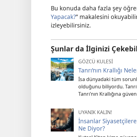
Bu konuda daha fazla şey öğre
Yapacak?
” makalesini okuyabili
izleyebilirsiniz.
Şunlar da İlginizi Çekebil
GÖZCÜ KULESİ
Tanrı’nın Krallığı Nel
İsa dünyadaki tüm sorunla
olduğunu biliyordu. Tanrı’
Tanrı’nın Krallığına güveni
UYANIK KALIN!
İnsanlar Siyasetçile
Ne Diyor?