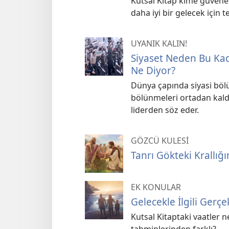
Kutsal Kitap kime güvene
daha iyi bir gelecek için 
UYANIK KALIN!
Siyaset Neden Bu Kad
Ne Diyor?
Dünya çapında siyasi bölü
bölünmeleri ortadan kaldı
liderden söz eder.
GÖZCÜ KULESİ
Tanrı Gökteki Krallığı
EK KONULAR
Gelecekle İlgili Gerçe
Kutsal Kitaptaki vaatler n