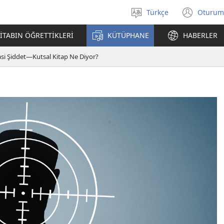
Türkçe
Oturum
Dil
(yeni
seçin
penc
İTABIN ÖĞRETTİKLERİ
KÜTÜPHANE
HABERLER
açar
asi Şiddet—Kutsal Kitap Ne Diyor?