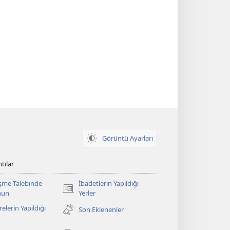
Görüntü Ayarları
tılar
şme Talebinde
İbadetlerin Yapıldığı
(yeni
nun
Yerler
pencere
elerin Yapıldığı
Son Eklenenler
açar)