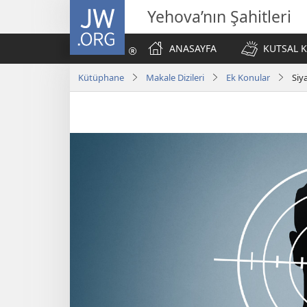
JW.ORG
Yehova’nın Şahitleri
ANASAYFA
KUTSAL K
Kütüphane
Makale Dizileri
Ek Konular
Siy