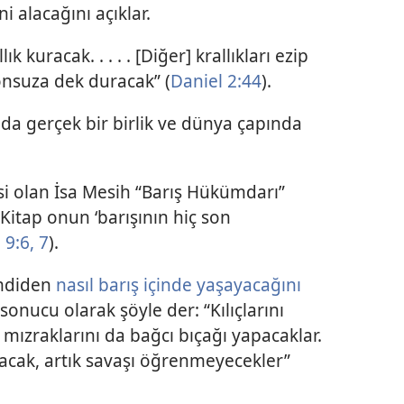
 alacağını açıklar.
llık kuracak. . . . . [Diğer] krallıkları ezip
onsuza dek duracak” (
Daniel 2:44
).
ında gerçek bir birlik ve dünya çapında
cisi olan İsa Mesih “Barış Hükümdarı”
 Kitap onun ‘barışının hiç son
 9:6, 7
).
imdiden
nasıl barış içinde yaşayacağını
sonucu olarak şöyle der: “Kılıçlarını
mızraklarını da bağcı bıçağı yapacaklar.
ayacak, artık savaşı öğrenmeyecekler”