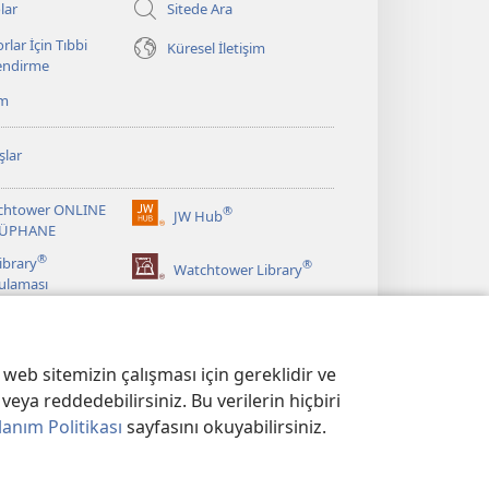
lar
Sitede Ara
rlar İçin Tıbbi
Küresel İletişim
lendirme
ım
şlar
chtower ONLINE
®
JW Hub
(yeni
ÜPHANE
pencere
®
ibrary
®
açar)
Watchtower Library
ulaması
web sitemizin çalışması için gereklidir ve
veya reddedebilirsiniz. Bu verilerin hiçbiri
lanım Politikası
sayfasını okuyabilirsiniz.
KASI
|
GİZLİLİK AYARLARI