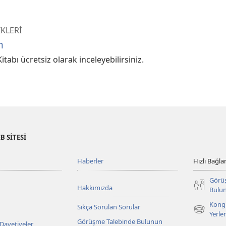
KLERİ
n
itabı ücretsiz olarak inceleyebilirsiniz.
B SİTESİ
Haberler
Hızlı Bağlan
Görü
Hakkımızda
Bulu
Kongr
Sıkça Sorulan Sorular
(yeni
Yerler
Görüşme Talebinde Bulunun
pencere
 Davetiyeler