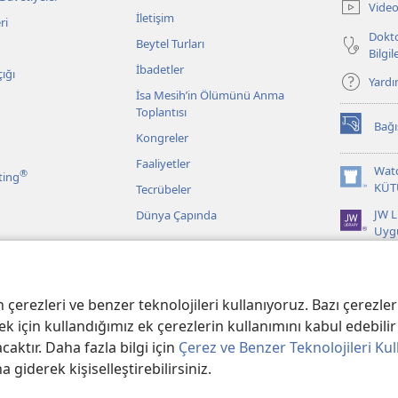
Video
açar)
İletişim
ri
Dokto
Beytel Turları
Bilgi
İbadetler
ığı
Yard
İsa Mesih’in Ölümünü Anma
Toplantısı
Bağı
(yeni
Kongreler
pencere
Faaliyetler
açar)
Wat
®
ting
(yeni
KÜT
Tecrübeler
pencere
JW L
Dünya Çapında
açar)
Uyg
r
 Kayıtlarından
erezleri ve benzer teknolojileri kullanıyoruz. Bazı çerezler 
k için kullandığımız ek çerezlerin kullanımını kabul edebilir 
aktır. Daha fazla bilgi için
Çerez ve Benzer Teknolojileri Kul
na giderek kişiselleştirebilirsiniz.
er Bible and Tract Society of PA.
KULLANIM ŞARTLARI
|
GİZLİLİK POLİTİ