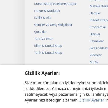
Kutsal Kitabı İnceleme Araçları
Makale Dizile
Huzur & Mutluluk
Dergiler
Evlilik & Aile
İbadet Kitapç
Gençler ve Genç Yetişkinler
Programlar
Çocuklar
Dizinler
Tanrı’ya İman
Kaynaklar
Bilim & Kutsal Kitap
JW Broadcas
Tarih & Kutsal Kitap
Videolar
Müzik
Sesli Temsille
Gizlilik Ayarları
Kutsal Kitap
Okumalar
Size mümkün olan en iyi deneyimi sunmak için ç
reddedilemez. Yalnızca deneyiminizi iyileştirme
satılmayacak veya pazarlama için kullanılmayac
Ayarlarınızı istediğiniz zaman
Gizlilik Ayarları
'
Copyright
© 2026 Watch Tow