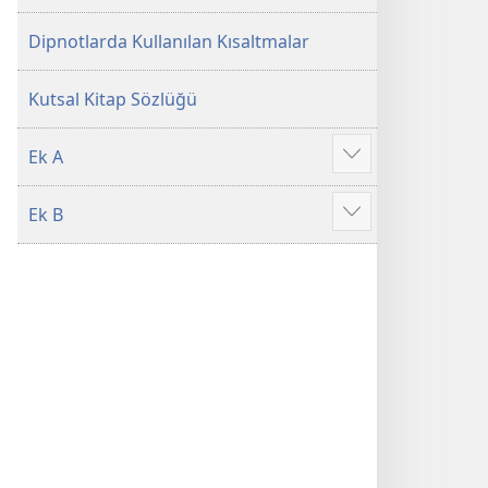
Dipnotlarda Kullanılan Kısaltmalar
Kutsal Kitap Sözlüğü
Ek A
Daha
fazla
Ek B
göster
Daha
fazla
göster