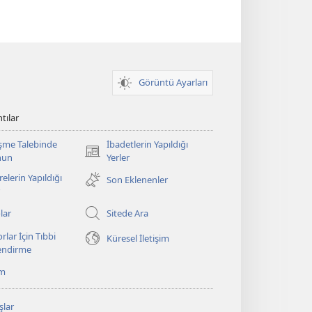
Görüntü Ayarları
tılar
şme Talebinde
İbadetlerin Yapıldığı
(yeni
nun
Yerler
pencere
elerin Yapıldığı
Son Eklenenler
açar)
lar
Sitede Ara
rlar İçin Tıbbi
Küresel İletişim
lendirme
ım
şlar