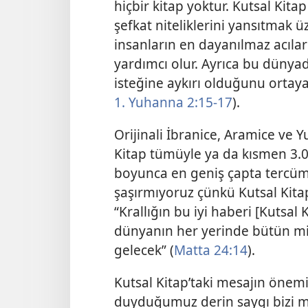
hiçbir kitap yoktur. Kutsal Kit
şefkat niteliklerini yansıtmak üz
insanların en dayanılmaz acılar
yardımcı olur. Ayrıca bu dünyad
isteğine aykırı olduğunu ortaya
1. Yuhanna 2:15-17
).
Orijinali İbranice, Aramice ve Y
Kitap tümüyle ya da kısmen 3.000
boyunca en geniş çapta tercüme
şaşırmıyoruz çünkü Kutsal Kitap’
“Krallığın bu iyi haberi [Kutsal 
dünyanın her yerinde bütün mi
gelecek” (
Matta 24:14
).
Kutsal Kitap’taki mesajın önem
duyduğumuz derin saygı bizi m