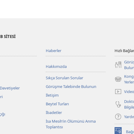
B SİTESİ
Haberler
Hızlı Bağlan
Görü
Hakkımızda
Bulu
Kongr
Sıkça Sorulan Sorular
(yeni
Yerler
Görüşme Talebinde Bulunun
pencere
 Davetiyeler
Video
açar)
İletişim
ri
Dokto
Beytel Turları
Bilgi
İbadetler
ığı
Yard
İsa Mesih’in Ölümünü Anma
Toplantısı
Bağı