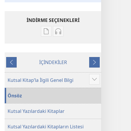
İNDİRME SEÇENEKLERİ
Dijital
Ses
yayınları
kayıtlarını
indirme
indirme
seçenekleri
seçenekleri
İÇİNDEKİLER
Kutsal
Kutsal
Önceki
Sonraki
Kitap
Kitap
Yeni
Yeni
Kutsal Kitap’la İlgili Genel Bilgi
Daha
Dünya
Dünya
fazla
Çevirisi
Çevirisi
Önsöz
göster
Gözden
Gözden
Geçirilmiş
Geçirilmiş
Kutsal Yazılardaki Kitaplar
Baskı
Baskı
(2025)
(2025)
Kutsal Yazılardaki Kitapların Listesi