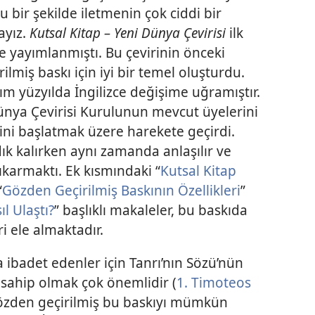
 bir şekilde iletmenin çok ciddi bir
ayız.
Kutsal Kitap – Yeni Dünya Çevirisi
ilk
e yayımlanmıştı. Bu çevirinin önceki
ilmiş baskı için iyi bir temel oluşturdu.
ım yüzyılda İngilizce değişime uğramıştır.
ünya Çevirisi Kurulunun mevcut üyelerini
ni başlatmak üzere harekete geçirdi.
ık kalırken aynı zamanda anlaşılır ve
ıkarmaktı. Ek kısmındaki “
Kutsal Kitap
“
Gözden Geçirilmiş Baskının Özellikleri
”
l Ulaştı?
” başlıklı makaleler, bu baskıda
ri ele almaktadır.
a ibadet edenler için Tanrı’nın Sözü’nün
e sahip olmak çok önemlidir (
1. Timoteos
gözden geçirilmiş bu baskıyı mümkün