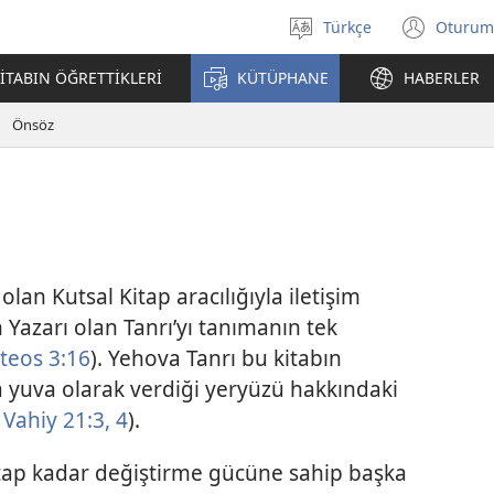
Türkçe
Oturum
Dil
(yeni
seçin
penc
İTABIN ÖĞRETTİKLERİ
KÜTÜPHANE
HABERLER
açar
Önsöz
olan Kutsal Kitap aracılığıyla iletişim
 Yazarı olan Tanrı’yı tanımanın tek
teos 3:16
). Yehova Tanrı bu kitabın
a yuva olarak verdiği yeryüzü hakkındaki
Vahiy 21:3, 4
).
Kitap kadar değiştirme gücüne sahip başka