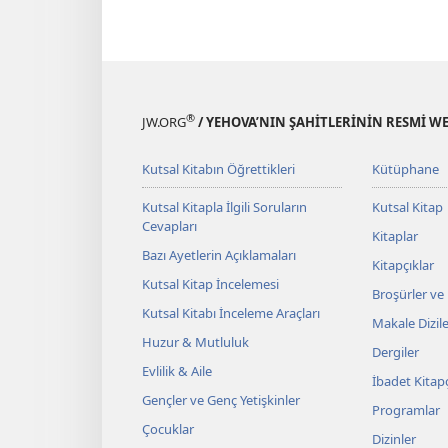
®
JW.ORG
/ YEHOVA’NIN ŞAHİTLERİNİN RESMİ WE
Kutsal Kitabın Öğrettikleri
Kütüphane
Kutsal Kitapla İlgili Soruların
Kutsal Kitap
Cevapları
Kitaplar
Bazı Ayetlerin Açıklamaları
Kitapçıklar
Kutsal Kitap İncelemesi
Broşürler ve
Kutsal Kitabı İnceleme Araçları
Makale Dizile
Huzur & Mutluluk
Dergiler
Evlilik & Aile
İbadet Kitapç
Gençler ve Genç Yetişkinler
Programlar
Çocuklar
Dizinler