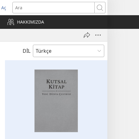
 Aç
Ara
ere
HAKKIMIZDA
)
DİL