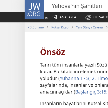
JW.ORG
Yehova’nın Şahitleri
ANASAYFA
KUTSAL K
Kütüphane
Kutsal Kitap
Yeni Dünya Çevirisi
Önsöz
Tanrı tüm insanlarla yazılı Sözü 
kurar. Bu kitabı incelemek onun
yoludur (
Yuhanna 17:3;
2. Timo
sayfalarında, insanlar ve onlar
amacını açıklar (
Başlangıç 3:15;
İnsanların hayatlarını Kutsal 