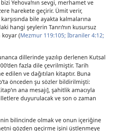
ap bizi Yehova’nın sevgi, merhamet ve
ere harekete geçirir. Ümit verir,
 karşısında bile ayakta kalmalarına
aki hangi şeylerin Tanrı’nın kusursuz
 koyar (
Mezmur 119:105;
İbraniler 4:12;
unanca dillerinde yazılıp derlenen Kutsal
’den fazla dile çevrilmiştir. Tarih
 edilen ve dağıtılan kitaptır. Buna
ta önceden şu sözler bildirilmişti:
Kitap’ın ana mesajı], şahitlik amacıyla
lletlere duyurulacak ve son o zaman
inin bilincinde olmak ve onun içeriğine
etni gözden geçirme işini üstlenmeye