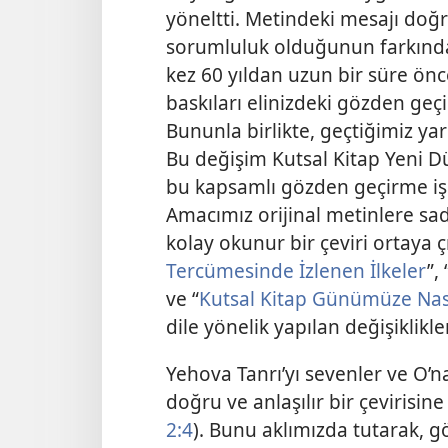
yöneltti. Metindeki mesajı doğru
sorumluluk olduğunun farkınd
kez 60 yıldan uzun bir süre önc
baskıları elinizdeki gözden geçir
Bununla birlikte, geçtiğimiz yar
Bu değişim Kutsal Kitap Yeni D
bu kapsamlı gözden geçirme işi
Amacımız orijinal metinlere sad
kolay okunur bir çeviri ortaya ç
Tercümesinde İzlenen İlkeler
”, 
ve “
Kutsal Kitap Günümüze Nası
dile yönelik yapılan değişiklikle
Yehova Tanrı’yı sevenler ve O’n
doğru ve anlaşılır bir çevirisin
2:4
). Bunu aklımızda tutarak, 