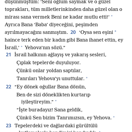
düşünmüştüm: ‘Seni oğlum saymak ve o güzel
toprakları, tüm milletlerinkinden daha güzel olan o
+
mirası sana vermek Beni ne kadar mutlu etti!’
Ayrıca Bana ‘Baba’ diyeceğini, peşimden
20
*
ayrılmayacağını sanmıştım.
‘Oysa sen eşini
haince terk eden bir kadın gibi Bana ihanet ettin, ey
+
İsrail,’
Yehova’nın sözü.”
21
İsrail halkının ağlayış ve yakarış sesleri,
Çıplak tepelerde duyuluyor.
Çünkü onlar yoldan saptılar,
+
Tanrıları Yehova’yı unuttular.
22
“Ey dönek oğullar Bana dönün,
Ben de sizi döneklikten kurtarıp
+
iyileştireyim.”
“İşte buradayız! Sana geldik,
+
Çünkü Sen bizim Tanrımızsın, ey Yehova.
23
Tepelerdeki ve dağlardaki gürültülü
+