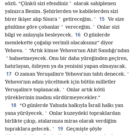
*
sözü. “Çünkü sizi efendiniz
olarak sahiplenen
yalnızca Benim. Şehirlerden ve kabilelerden sizi
+
15
*
birer ikişer alıp Sion’a
getireceğim.
Ve size
+
*
gönlüme göre çobanlar
vereceğim.
Onlar sizi
16
bilgi ve anlayışla besleyecek.
O günlerde
memlekette çoğalıp verimli olacaksınız” diyor
+
Yehova.
“Artık kimse Yehova’nın Ahit Sandığı’ndan
*
bahsetmeyecek. Onu bir daha yüreğinden geçiren,
hatırlayan, özleyen ya da yenisini yapan olmayacak.
+
17
O zaman Yeruşalim’e Yehova’nın tahtı denecek.
Yehova’nın adını yüceltmek için bütün milletler
+
Yeruşalim’e toplanacak.
Onlar artık kötü
yüreklerinin inadını sürdürmeyecekler.”
18
“O günlerde Yahuda halkıyla İsrail halkı yan
+
yana yürüyecek.
Onlar kuzeydeki topraklardan
birlikte çıkıp, atalarınıza miras olarak verdiğim
+
19
topraklara gelecek.
Geçmişte şöyle