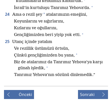
kutlamalarla kendimizi kandırdık.
+
İsrail’in kurtuluşu Tanrımız Yehova’da.
24
*
Ama o rezil şey
atalarımızın emeğini,
Koyunlarını ve sığırlarını,
Kızlarını ve oğullarını,
+
Gençliğimizden beri yiyip yok etti.
25
Utanç içinde yatalım
Ve rezillik üstümüzü örtsün,
+
Çünkü gençliğimizden bu yana,
Biz de atalarımız da Tanrımız Yehova’ya karşı
+
günah işledik,
Tanrımız Yehova’nın sözünü dinlemedik.”
Önceki
Sonraki