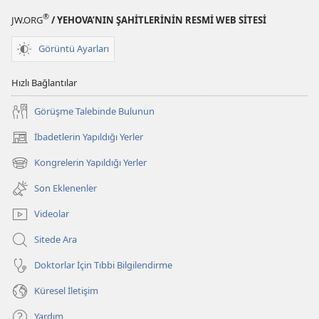
®
JW.ORG
/ YEHOVA’NIN ŞAHİTLERİNİN RESMİ WEB SİTESİ
Görüntü Ayarları
Hızlı Bağlantılar
Görüşme Talebinde Bulunun
İbadetlerin Yapıldığı Yerler
(yeni
pencere
Kongrelerin Yapıldığı Yerler
(yeni
açar)
pencere
Son Eklenenler
açar)
Videolar
Sitede Ara
Doktorlar İçin Tıbbi Bilgilendirme
Küresel İletişim
Yardım