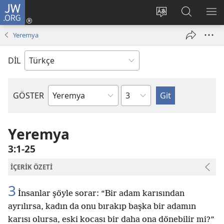
JW.ORG
Oturum
Aç
Site
Sitede
ME
(yeni
dilini
Ara
GÖ
Yeremya
pencere
değiştir
açar)
DİL
Bölüm
GÖSTER
Kutsal
Yazılardaki
Kitap
Yeremya
3:1-25
İÇERİK ÖZETİ
3
İnsanlar şöyle sorar: “Bir adam karısından
ayrılırsa, kadın da onu bırakıp başka bir adamın
karısı olursa, eski kocası bir daha ona dönebilir mi?”