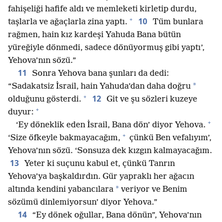
fahişeliği hafife aldı ve memleketi kirletip durdu,
+
10
taşlarla ve ağaçlarla zina yaptı.
Tüm bunlara
rağmen, hain kız kardeşi Yahuda Bana bütün
yüreğiyle dönmedi, sadece dönüyormuş gibi yaptı’,
Yehova’nın sözü.”
11
Sonra Yehova bana şunları da dedi:
*
“Sadakatsiz İsrail, hain Yahuda’dan daha doğru
+
12
olduğunu gösterdi.
Git ve şu sözleri kuzeye
+
duyur:
+
‘Ey döneklik eden İsrail, Bana dön’ diyor Yehova.
+
‘Size öfkeyle bakmayacağım,
çünkü Ben vefalıyım’,
Yehova’nın sözü. ‘Sonsuza dek kızgın kalmayacağım.
13
Yeter ki suçunu kabul et, çünkü Tanrın
Yehova’ya başkaldırdın. Gür yapraklı her ağacın
*
altında kendini yabancılara
veriyor ve Benim
sözümü dinlemiyorsun’ diyor Yehova.”
14
“Ey dönek oğullar, Bana dönün”, Yehova’nın