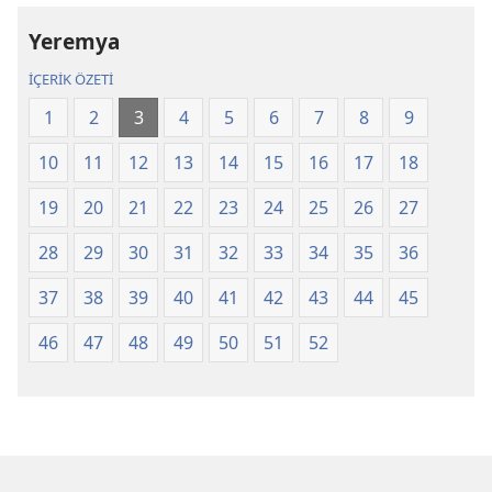
Çevirisi
Çevirisi
Yeremya
Gözden
Gözden
Geçirilmiş
Geçirilmiş
İÇERİK ÖZETİ
Baskı
Baskı
1
2
3
4
5
6
7
8
9
(2025)
(2025)
10
11
12
13
14
15
16
17
18
19
20
21
22
23
24
25
26
27
28
29
30
31
32
33
34
35
36
37
38
39
40
41
42
43
44
45
46
47
48
49
50
51
52