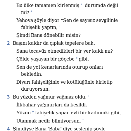
*
Bu ülke tamamen kirlenmiş
durumda değil
+
mi?
Yehova şöyle diyor “Sen de sayısız sevgilinle
+
fahişelik yaptın,
Şimdi Bana dönebilir misin?
2
Başını kaldır da çıplak tepelere bak.
Sana tecavüz etmedikleri bir yer kaldı mı?
*
Çölde yaşayan bir göçebe
gibi,
Sen de yol kenarlarında oturup onları
bekledin.
Diyarı fahişeliğinle ve kötülüğünle kirletip
+
duruyorsun.
+
3
Bu yüzden yağmur yağmaz oldu,
İlkbahar yağmurları da kesildi.
*
Yüzün
fahişelik yapan evli bir kadınınki gibi,
+
Utanmak nedir bilmiyorsun.
4
Şimdiyse Bana ‘Baba’ diye seslenip şöyle