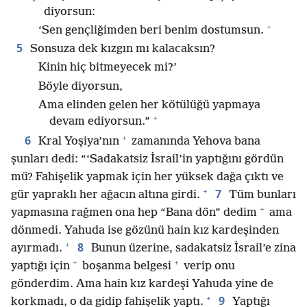
diyorsun:
+
‘Sen gençliğimden beri benim dostumsun.
5
Sonsuza dek kızgın mı kalacaksın?
Kinin hiç bitmeyecek mi?’
Böyle diyorsun,
Ama elinden gelen her kötülüğü yapmaya
+
devam ediyorsun.”
+
6
Kral Yoşiya’nın
zamanında Yehova bana
şunları dedi: “‘Sadakatsiz İsrail’in yaptığını gördün
mü? Fahişelik yapmak için her yüksek dağa çıktı ve
+
7
gür yapraklı her ağacın altına girdi.
Tüm bunları
+
yapmasına rağmen ona hep “Bana dön” dedim
ama
dönmedi. Yahuda ise gözünü hain kız kardeşinden
+
8
ayırmadı.
Bunun üzerine, sadakatsiz İsrail’e zina
+
+
yaptığı için
boşanma belgesi
verip onu
gönderdim. Ama hain kız kardeşi Yahuda yine de
+
9
korkmadı, o da gidip fahişelik yaptı.
Yaptığı