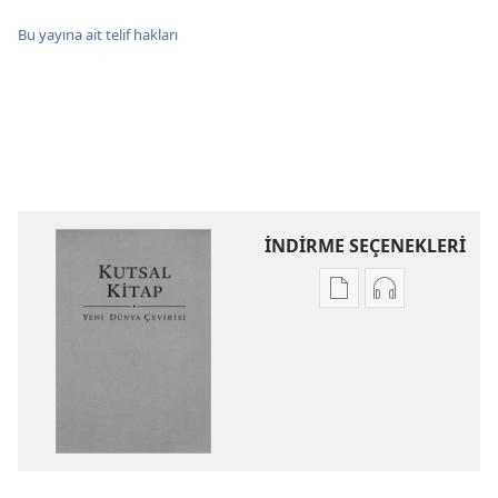
Bu yayına ait telif hakları
İNDİRME SEÇENEKLERİ
Dijital
Ses
yayınları
kayıtlarını
indirme
indirme
seçenekleri
seçenekleri
Kutsal
Kutsal
Kitap
Kitap
Yeni
Yeni
Dünya
Dünya