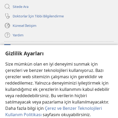
Sitede Ara
Doktorlar İçin Tıbbi Bilgilendirme
Küresel İletişim
Yardım
Bağışlar
(yeni
Gizlilik Ayarları
pencere
açar)
Watchtower ONLINE KÜTÜPHANE
Size mümkün olan en iyi deneyimi sunmak için
(yeni
çerezleri ve benzer teknolojileri kullanıyoruz. Bazı
pencere
®
JW Hub
açar)
çerezler web sitemizin çalışması için gereklidir ve
(yeni
pencere
reddedilemez. Yalnızca deneyiminizi iyileştirmek için
®
JW Library
Uygulaması
açar)
kullandığımız ek çerezlerin kullanımını kabul edebilir
veya reddedebilirsiniz. Bu verilerin hiçbiri
®
Watchtower Library
satılmayacak veya pazarlama için kullanılmayacaktır.
Daha fazla bilgi için
Çerez ve Benzer Teknolojileri
Kullanım Politikası
sayfasını okuyabilirsiniz.