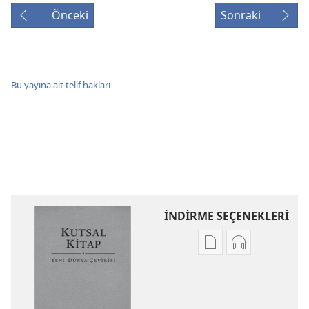
Önceki
Sonraki
Bu yayına ait telif hakları
İNDİRME SEÇENEKLERİ
Dijital
Ses
yayınları
kayıtlarını
indirme
indirme
seçenekleri
seçenekleri