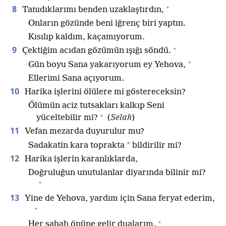
+
8
Tanıdıklarımı benden uzaklaştırdın,
Onların gözünde beni iğrenç biri yaptın.
Kısılıp kaldım, kaçamıyorum.
+
9
Çektiğim acıdan gözümün ışığı söndü.
+
Gün boyu Sana yakarıyorum ey Yehova,
Ellerimi Sana açıyorum.
10
Harika işlerini ölülere mi göstereceksin?
Ölümün aciz tutsakları kalkıp Seni
+
yüceltebilir mi?
(
Selah
)
11
Vefan mezarda duyurulur mu?
*
Sadakatin kara toprakta
bildirilir mi?
12
Harika işlerin karanlıklarda,
Doğruluğun unutulanlar diyarında bilinir mi?
+
13
Yine de Yehova, yardım için Sana feryat ederim,
+
+
Her sabah önüne gelir dualarım.