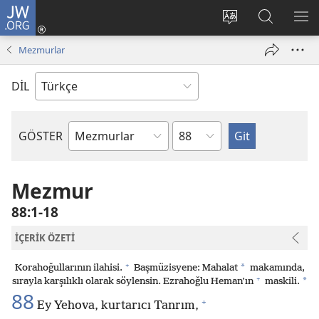
JW.ORG
Oturum
Aç
Site
Sitede
ME
(yeni
dilini
Ara
GÖ
Mezmurlar
pencere
değiştir
açar)
DİL
Bölüm
GÖSTER
Kutsal
Yazılardaki
Kitap
Mezmur
88:1-18
İÇERİK ÖZETİ
+
*
Korahoğullarının ilahisi.
Başmüzisyene: Mahalat
makamında,
+
*
sırayla karşılıklı olarak söylensin. Ezrahoğlu Heman’ın
maskili.
88
+
Ey Yehova, kurtarıcı Tanrım,