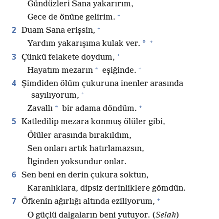
Gündüzleri Sana yakarırım,
+
Gece de önüne gelirim.
+
2
Duam Sana erişsin,
+
*
Yardım yakarışıma kulak ver.
+
3
Çünkü felakete doydum,
+
*
Hayatım mezarın
eşiğinde.
4
Şimdiden ölüm çukuruna inenler arasında
+
sayılıyorum,
+
*
Zavallı
bir adama döndüm.
5
Katledilip mezara konmuş ölüler gibi,
Ölüler arasında bırakıldım,
Sen onları artık hatırlamazsın,
İlginden yoksundur onlar.
6
Sen beni en derin çukura soktun,
Karanlıklara, dipsiz derinliklere gömdün.
+
7
Öfkenin ağırlığı altında eziliyorum,
O güçlü dalgaların beni yutuyor. (
Selah
)