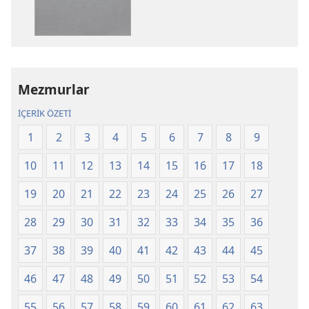
Kutsal
Kutsal
Kitap
Kitap
Yeni
Yeni
Dünya
Dünya
Çevirisi
Çevirisi
Mezmurlar
Gözden
Gözden
Geçirilmiş
Geçirilmiş
İÇERİK ÖZETİ
Baskı
Baskı
1
2
3
4
5
6
7
8
9
(2025)
(2025)
10
11
12
13
14
15
16
17
18
19
20
21
22
23
24
25
26
27
28
29
30
31
32
33
34
35
36
37
38
39
40
41
42
43
44
45
46
47
48
49
50
51
52
53
54
55
56
57
58
59
60
61
62
63