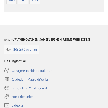
®
JW.ORG
/ YEHOVA’NIN ŞAHİTLERİNİN RESMİ WEB SİTESİ
Görüntü Ayarları
Hızlı Bağlantılar
Görüşme Talebinde Bulunun
İbadetlerin Yapıldığı Yerler
(yeni
pencere
Kongrelerin Yapıldığı Yerler
(yeni
açar)
pencere
Son Eklenenler
açar)
Videolar