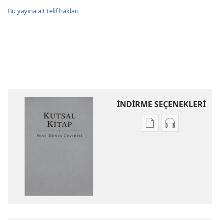
Bu yayına ait telif hakları
İNDİRME SEÇENEKLERİ
Dijital
Ses
yayınları
kayıtlarını
indirme
indirme
seçenekleri
seçenekleri
Kutsal
Kutsal
Kitap
Kitap
Yeni
Yeni
Dünya
Dünya