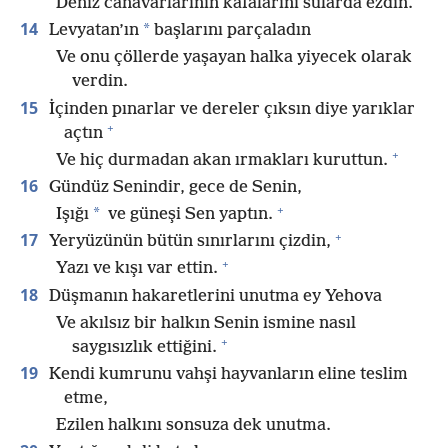
Deniz canavarlarının kafalarını sularda ezdin.
14
*
Levyatan’ın
başlarını parçaladın
Ve onu çöllerde yaşayan halka yiyecek olarak
verdin.
15
İçinden pınarlar ve dereler çıksın diye yarıklar
+
açtın
+
Ve hiç durmadan akan ırmakları kuruttun.
16
Gündüz Senindir, gece de Senin,
+
*
Işığı
ve güneşi Sen yaptın.
+
17
Yeryüzünün bütün sınırlarını çizdin,
+
Yazı ve kışı var ettin.
18
Düşmanın hakaretlerini unutma ey Yehova
Ve akılsız bir halkın Senin ismine nasıl
+
saygısızlık ettiğini.
19
Kendi kumrunu vahşi hayvanların eline teslim
etme,
Ezilen halkını sonsuza dek unutma.