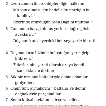
+
2
Uzun zaman önce sahiplendiğin halkı an,
Mirasın olması için bedelle kurtardığın bu
+
kabileyi,
+
Üzerinde oturduğun Sion Dağı’nı unutma.
3
Tamamen harap olmuş yerlere doğru gitsin
+
ayakların.
Düşman kutsal yerdeki her şeyi yerle bir etti.
+
4
Düşmanların bizimle buluştuğun yere girip
+
kükredi.
Zaferlerinin işareti olarak oraya kendi
sancaklarını diktiler.
5
Sık bir ormana baltalarıyla dalan adamlar
gibiydiler.
+
6
Onun tüm oymalarını
baltalar ve demir
değneklerle parçaladılar.
+
7
Senin kutsal mekânını ateşe verdiler.