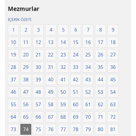
Çevirisi
Çevirisi
Mezmurlar
Gözden
Gözden
Geçirilmiş
Geçirilmiş
İÇERİK ÖZETİ
Baskı
Baskı
1
2
3
4
5
6
7
8
9
(2025)
(2025)
10
11
12
13
14
15
16
17
18
19
20
21
22
23
24
25
26
27
28
29
30
31
32
33
34
35
36
37
38
39
40
41
42
43
44
45
46
47
48
49
50
51
52
53
54
55
56
57
58
59
60
61
62
63
64
65
66
67
68
69
70
71
72
73
74
75
76
77
78
79
80
81