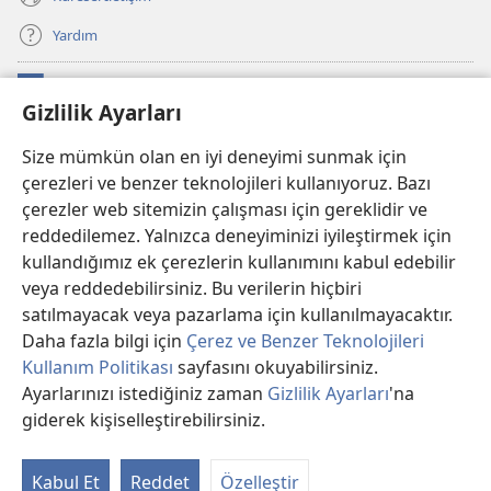
Yardım
Bağışlar
(yeni
Gizlilik Ayarları
pencere
açar)
Watchtower ONLINE KÜTÜPHANE
Size mümkün olan en iyi deneyimi sunmak için
(yeni
çerezleri ve benzer teknolojileri kullanıyoruz. Bazı
pencere
®
JW Hub
açar)
çerezler web sitemizin çalışması için gereklidir ve
(yeni
pencere
reddedilemez. Yalnızca deneyiminizi iyileştirmek için
®
JW Library
Uygulaması
açar)
kullandığımız ek çerezlerin kullanımını kabul edebilir
veya reddedebilirsiniz. Bu verilerin hiçbiri
®
Watchtower Library
satılmayacak veya pazarlama için kullanılmayacaktır.
Daha fazla bilgi için
Çerez ve Benzer Teknolojileri
Kullanım Politikası
sayfasını okuyabilirsiniz.
Ayarlarınızı istediğiniz zaman
Gizlilik Ayarları
'na
Copyright
© 2026 Watch Tower Bible and Tract Society of PA.
giderek kişiselleştirebilirsiniz.
İç
KULLANIM ŞARTLARI
|
GİZLİLİK POLİTİKASI
|
GİZLİLİK AYARLARI
Kı
Kabul Et
Reddet
Özelleştir
Gö