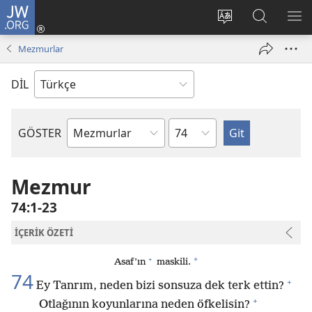
JW.ORG
Oturum
Aç
Site
Sitede
ME
(yeni
dilini
Ara
GÖ
Mezmurlar
pencere
değiştir
açar)
DİL
Bölüm
GÖSTER
Kutsal
Yazılardaki
Kitap
Mezmur
74:1-23
İÇERİK ÖZETİ
+
*
Asaf’ın
maskili.
74
+
Ey Tanrım, neden bizi sonsuza dek terk ettin?
+
Otlağının koyunlarına neden öfkelisin?