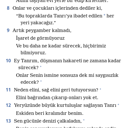
Adını taşıyan evi yerle bir edip kirlettiler.
8
Onlar ve çocukları içlerinden dediler ki,
*
“Bu topraklarda Tanrı’ya ibadet edilen
her
yeri yakacağız.”
9
Artık peygamber kalmadı,
İşaret de görmüyoruz
Ve bu daha ne kadar sürecek, hiçbirimiz
bilmiyoruz.
10
Ey Tanrım, düşmanın hakareti ne zamana kadar
+
sürecek?
Onlar Senin ismine sonsuza dek mi saygısızlık
+
edecek?
+
11
Neden elini, sağ elini geri tutuyorsun?
Elini bağrından çıkarıp onları yok et.
+
12
Yeryüzünde büyük kurtuluşlar sağlayan Tanrı
Eskiden beri kralımdır benim.
+
13
Sen gücünle denizi çalkaladın,