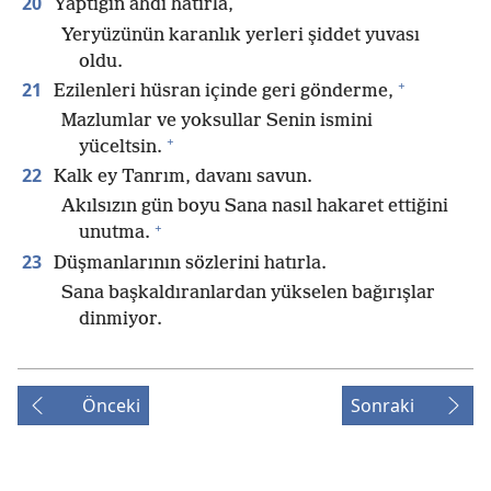
20
Yaptığın ahdi hatırla,
Yeryüzünün karanlık yerleri şiddet yuvası
oldu.
+
21
Ezilenleri hüsran içinde geri gönderme,
Mazlumlar ve yoksullar Senin ismini
+
yüceltsin.
22
Kalk ey Tanrım, davanı savun.
Akılsızın gün boyu Sana nasıl hakaret ettiğini
+
unutma.
23
Düşmanlarının sözlerini hatırla.
Sana başkaldıranlardan yükselen bağırışlar
dinmiyor.
Önceki
Sonraki