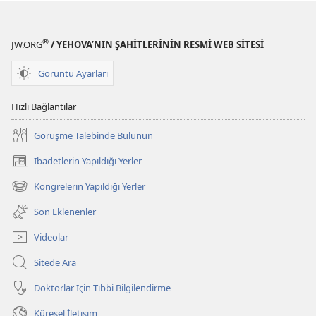
®
JW.ORG
/ YEHOVA’NIN ŞAHİTLERİNİN RESMİ WEB SİTESİ
Görüntü Ayarları
Hızlı Bağlantılar
Görüşme Talebinde Bulunun
İbadetlerin Yapıldığı Yerler
(yeni
pencere
Kongrelerin Yapıldığı Yerler
(yeni
açar)
pencere
Son Eklenenler
açar)
Videolar
Sitede Ara
Doktorlar İçin Tıbbi Bilgilendirme
Küresel İletişim