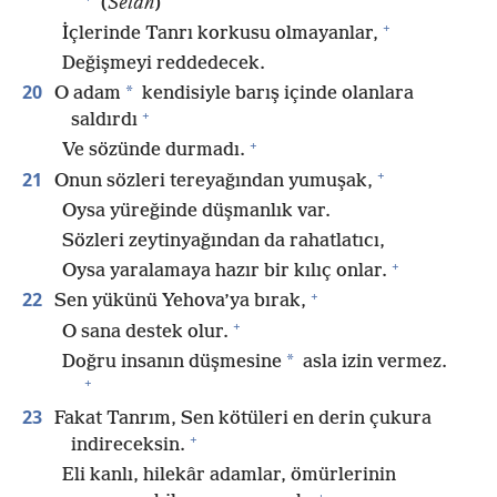
(
Selah
)
+
İçlerinde Tanrı korkusu olmayanlar,
Değişmeyi reddedecek.
20
*
O adam
kendisiyle barış içinde olanlara
+
saldırdı
+
Ve sözünde durmadı.
+
21
Onun sözleri tereyağından yumuşak,
Oysa yüreğinde düşmanlık var.
Sözleri zeytinyağından da rahatlatıcı,
+
Oysa yaralamaya hazır bir kılıç onlar.
+
22
Sen yükünü Yehova’ya bırak,
+
O sana destek olur.
*
Doğru insanın düşmesine
asla izin vermez.
+
23
Fakat Tanrım, Sen kötüleri en derin çukura
+
indireceksin.
Eli kanlı, hilekâr adamlar, ömürlerinin
+