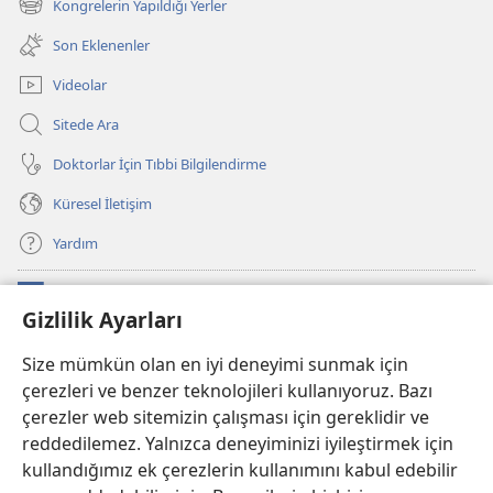
Kongrelerin Yapıldığı Yerler
(yeni
açar)
pencere
Son Eklenenler
açar)
Videolar
Sitede Ara
Doktorlar İçin Tıbbi Bilgilendirme
Küresel İletişim
Yardım
Bağışlar
(yeni
Gizlilik Ayarları
pencere
açar)
Watchtower ONLINE KÜTÜPHANE
Size mümkün olan en iyi deneyimi sunmak için
(yeni
çerezleri ve benzer teknolojileri kullanıyoruz. Bazı
pencere
®
JW Hub
açar)
çerezler web sitemizin çalışması için gereklidir ve
(yeni
pencere
reddedilemez. Yalnızca deneyiminizi iyileştirmek için
®
JW Library
Uygulaması
açar)
kullandığımız ek çerezlerin kullanımını kabul edebilir