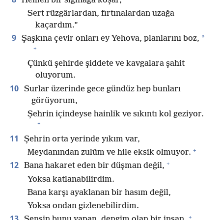
Hemen bir sığınağa koşar,
Sert rüzgârlardan, fırtınalardan uzağa
kaçardım.”
9
*
Şaşkına çevir onları ey Yehova, planlarını boz,
+
Çünkü şehirde şiddete ve kavgalara şahit
oluyorum.
10
Surlar üzerinde gece gündüz hep bunları
görüyorum,
Şehrin içindeyse hainlik ve sıkıntı kol geziyor.
+
11
Şehrin orta yerinde yıkım var,
+
Meydanından zulüm ve hile eksik olmuyor.
+
12
Bana hakaret eden bir düşman değil,
Yoksa katlanabilirdim.
Bana karşı ayaklanan bir hasım değil,
Yoksa ondan gizlenebilirdim.
+
13
Sensin bunu yapan, dengim olan bir insan,