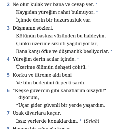
+
2
Ne olur kulak ver bana ve cevap ver.
+
Kaygıdan yüreğim rahat bulmuyor,
İçimde derin bir huzursuzluk var.
3
Düşmanın sözleri,
Kötünün baskısı yüzünden bu haldeyim.
Çünkü üzerime sıkıntı yağdırıyorlar,
+
Bana karşı öfke ve düşmanlık besliyorlar.
+
4
Yüreğim derin acılar içinde,
+
Üzerime ölümün dehşeti çöktü.
5
Korku ve titreme aldı beni
Ve tüm bedenimi ürperti sardı.
6
“Keşke güvercin gibi kanatlarım olsaydı!”
diyorum,
“Uçar gider güvenli bir yerde yaşardım.
+
7
Uzak diyarlara kaçar,
+
Issız yerlerde konaklardım.
(
Selah
)
8