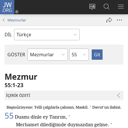
JW.ORG
Oturum
Aç
Site
Sitede
ME
(yeni
dilini
Ara
GÖ
Mezmurlar
pencere
değiştir
açar)
DİL
Bölüm
GÖSTER
Kutsal
Yazılardaki
Kitap
Mezmur
55:1-23
İÇERİK ÖZETİ
*
Başmüzisyene: Telli çalgılarla çalınsın. Maskil.
Davut’un ilahisi.
55
+
Duamı dinle ey Tanrım,
+
Merhamet dilediğimde duymazdan gelme.