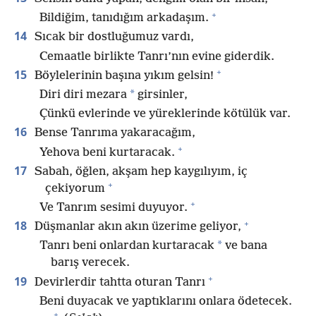
+
Bildiğim, tanıdığım arkadaşım.
14
Sıcak bir dostluğumuz vardı,
Cemaatle birlikte Tanrı’nın evine giderdik.
+
15
Böylelerinin başına yıkım gelsin!
*
Diri diri mezara
girsinler,
Çünkü evlerinde ve yüreklerinde kötülük var.
16
Bense Tanrıma yakaracağım,
+
Yehova beni kurtaracak.
17
Sabah, öğlen, akşam hep kaygılıyım, iç
+
çekiyorum
+
Ve Tanrım sesimi duyuyor.
+
18
Düşmanlar akın akın üzerime geliyor,
*
Tanrı beni onlardan kurtaracak
ve bana
barış verecek.
+
19
Devirlerdir tahtta oturan Tanrı
Beni duyacak ve yaptıklarını onlara ödetecek.
+