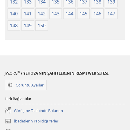
132
133
134
135
136
137
138
139
140
141
142
143
144
145
146
147
148
149
150
®
JW.ORG
/ YEHOVA’NIN ŞAHİTLERİNİN RESMİ WEB SİTESİ
Görüntü Ayarları
Hızlı Bağlantılar
Görüşme Talebinde Bulunun
İbadetlerin Yapıldığı Yerler
(yeni
pencere