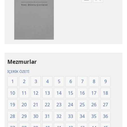
Dijital
Ses
yayınları
kayıtlarını
indirme
indirme
seçenekleri
seçenekleri
Kutsal
Kutsal
Kitap
Kitap
Yeni
Yeni
Dünya
Dünya
Çevirisi
Çevirisi
Mezmurlar
Gözden
Gözden
Geçirilmiş
Geçirilmiş
İÇERİK ÖZETİ
Baskı
Baskı
1
2
3
4
5
6
7
8
9
(2025)
(2025)
10
11
12
13
14
15
16
17
18
19
20
21
22
23
24
25
26
27
28
29
30
31
32
33
34
35
36