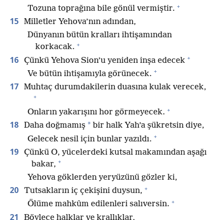
+
Tozuna toprağına bile gönül vermiştir.
15
Milletler Yehova’nın adından,
Dünyanın bütün kralları ihtişamından
+
korkacak.
+
16
Çünkü Yehova Sion’u yeniden inşa edecek
+
Ve bütün ihtişamıyla görünecek.
17
Muhtaç durumdakilerin duasına kulak verecek,
+
+
Onların yakarışını hor görmeyecek.
18
*
Daha doğmamış
bir halk Yah’a şükretsin diye,
+
Gelecek nesil için bunlar yazıldı.
19
Çünkü O, yücelerdeki kutsal makamından aşağı
+
bakar,
Yehova göklerden yeryüzünü gözler ki,
+
20
Tutsakların iç çekişini duysun,
+
Ölüme mahkûm edilenleri salıversin.
21
Böylece halklar ve krallıklar,