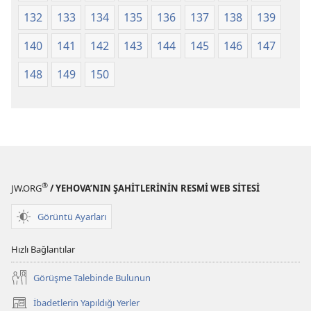
132
133
134
135
136
137
138
139
140
141
142
143
144
145
146
147
148
149
150
®
JW.ORG
/ YEHOVA’NIN ŞAHİTLERİNİN RESMİ WEB SİTESİ
Görüntü Ayarları
Hızlı Bağlantılar
Görüşme Talebinde Bulunun
İbadetlerin Yapıldığı Yerler
(yeni