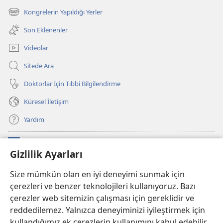
pencere
Kongrelerin Yapıldığı Yerler
(yeni
açar)
pencere
Son Eklenenler
açar)
Videolar
Sitede Ara
Doktorlar İçin Tıbbi Bilgilendirme
Küresel İletişim
Yardım
Bağışlar
(yeni
Gizlilik Ayarları
pencere
açar)
Watchtower ONLINE KÜTÜPHANE
Size mümkün olan en iyi deneyimi sunmak için
(yeni
çerezleri ve benzer teknolojileri kullanıyoruz. Bazı
pencere
®
JW Hub
açar)
çerezler web sitemizin çalışması için gereklidir ve
(yeni
pencere
reddedilemez. Yalnızca deneyiminizi iyileştirmek için
®
JW Library
Uygulaması
açar)
kullandığımız ek çerezlerin kullanımını kabul edebilir