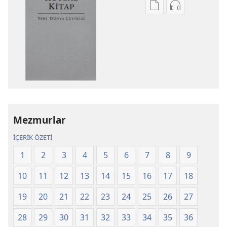
Dijital
Ses
yayınları
kayıtlarını
indirme
indirme
seçenekleri
seçenekleri
Kutsal
Kutsal
Kitap
Kitap
Yeni
Yeni
Dünya
Dünya
Çevirisi
Çevirisi
Mezmurlar
Gözden
Gözden
Geçirilmiş
Geçirilmiş
İÇERİK ÖZETİ
Baskı
Baskı
1
2
3
4
5
6
7
8
9
(2025)
(2025)
10
11
12
13
14
15
16
17
18
19
20
21
22
23
24
25
26
27
28
29
30
31
32
33
34
35
36