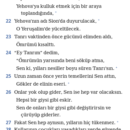
Yehova’ya kulluk etmek için bir araya
+
toplandığında,
+
22
Yehova’nın adı Sion’da duyurulacak,
O Yeruşalim’de yüceltilecek.
23
Tanrı vaktinden önce gücümü elimden aldı,
Ömrümü kısalttı.
24
“Ey Tanrım” dedim,
“Ömrümün yarısında beni söküp atma,
+
Sen ki, yılları nesiller boyu süren Tanrı’sın.
25
Uzun zaman önce yerin temellerini Sen attın,
+
Gökler de elinin eseri.
26
Onlar yok olup gider, Sen ise hep var olacaksın.
Hepsi bir giysi gibi eskir.
Sen de onları bir giysi gibi değiştirirsin ve
çürüyüp giderler.
+
27
Fakat Sen hep aynısın, yılların hiç tükenmez.
28
Kullarının çocukları yaşadıkları yerde güvende