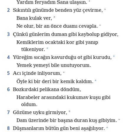
+
Yardım feryadım Sana ulaşsın.
+
2
Sıkıntılı günümde benden yüz çevirme,
*
Bana kulak ver,
+
Ne olur, bir an önce duamı cevapla.
3
Çünkü günlerim duman gibi kaybolup gidiyor,
Kemiklerim ocaktaki kor gibi yanıp
+
tükeniyor.
+
4
Yüreğim sıcağın kavurduğu ot gibi kurudu,
Yemek yemeyi bile unutuyorum.
+
5
Acı içinde inliyorum,
+
Öyle ki bir deri bir kemik kaldım.
6
Bozkırdaki pelikana döndüm,
Harabeler arasındaki kukumav kuşu gibi
oldum.
7
*
Gözüme uyku girmiyor,
+
Dam üzerinde bir başına duran kuş gibiyim.
+
8
Düşmanlarım bütün gün beni aşağılıyor.