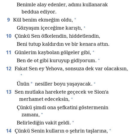
Benimle alay edenler, adımı kullanarak
beddua ediyor.
+
9
Kül benim ekmeğim oldu,
+
Gözyaşım içeceğime karıştı,
10
Çünkü Sen öfkelendin, hiddetlendin,
Beni tutup kaldırdın ve bir kenara attın.
+
11
Günlerim kaybolan gölgeler gibi,
+
Ben de ot gibi kuruyup gidiyorum.
12
Fakat Sen ey Yehova, sonsuza dek var olacaksın,
+
+
*
Ünün
nesiller boyu yaşayacak.
13
Sen mutlaka harekete geçecek ve Sion’a
+
merhamet edeceksin,
Çünkü şimdi ona şefkatini göstermenin
+
zamanı,
+
Belirlediğin vakit geldi.
+
14
Çünkü Senin kulların o şehrin taşlarına,