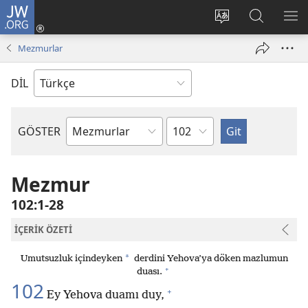
JW.ORG
Oturum
Aç
Site
Sitede
ME
(yeni
dilini
Ara
GÖ
Mezmurlar
pencere
değiştir
açar)
DİL
Bölüm
GÖSTER
Kutsal
Yazılardaki
Kitap
Mezmur
102:1-28
İÇERİK ÖZETİ
*
Umutsuzluk içindeyken
derdini Yehova’ya döken mazlumun
+
duası.
102
+
Ey Yehova duamı duy,