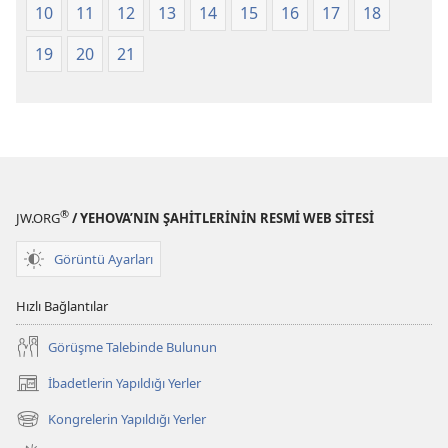
10
11
12
13
14
15
16
17
18
19
20
21
®
JW.ORG
/ YEHOVA’NIN ŞAHİTLERİNİN RESMİ WEB SİTESİ
Görüntü Ayarları
Hızlı Bağlantılar
Görüşme Talebinde Bulunun
İbadetlerin Yapıldığı Yerler
(yeni
pencere
Kongrelerin Yapıldığı Yerler
(yeni
açar)
pencere