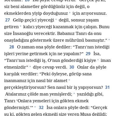
sordular.
İsa şöyle cevap verdi: “Gerçek şu ki,
siz beni alametler gördüğünüz için değil, o
+
ekmeklerden yiyip doyduğunuz
için arıyorsunuz.
+
27
Gelip geçici yiyeceği
değil, sonsuz yaşam
+
getiren
kalıcı yiyeceği kazanmak için çalışın. Bunu
size İnsanoğlu verecektir. Babamız Tanrı da onu
+
onayladığını göstermek üzere mührünü basmıştır.”
28
O zaman ona şöyle dediler: “Tanrı’nın istediği
29
işleri yerine getirmek için ne yapalım?”
İsa,
+
“Tanrı’nın istediği iş, O’nun gönderdiği kişiye
iman
+
30
etmenizdir”
diye cevap verdi.
Onlar da şöyle
karşılık verdiler: “Peki öyleyse, görüp sana
+
inanmamız için nasıl bir alamet
31
gerçekleştiriyorsun? Sen nasıl bir iş yapıyorsun?
+
Atalarımız çölde man yemişlerdi;
yazıldığı gibi,
Tanrı ‘Onlara yemeleri için gökten ekmek
+
32
göndermişti.’”
İsa onlara şöyle dedi: “Gerçek
şu ki, gökten gelen ekmeği size veren Musa değildi;