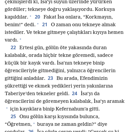
çekmişlerdi ki, İsa’yı suyun üzerinde yürürken
gördüler; tekneye doğru yaklaşıyordu. Korkuya
+
20
kapıldılar.
Fakat İsa onlara, “Korkmayın,
+
21
benim!” dedi.
O zaman onu tekneye almak
istediler. Ve tekne gitmeye çalıştıkları kıyıya hemen
+
vardı.
22
Ertesi gün, gölün öte yakasında duran
kalabalık, orada hiçbir tekne göremedi, sadece
küçük bir kayık vardı. İsa’nın tekneye binip
öğrencileriyle gitmediğini, yalnızca öğrencilerin
23
gittiğini anladılar.
Bu arada, Efendimizin
şükrettiği ve ekmek yedikleri yerin yakınlarına
24
Taberiye’den tekneler geldi.
İsa’yı da
öğrencilerini de göremeyen kalabalık, İsa’yı aramak
+
için kayıklara binip Kefernahum’a gitti.
25
Onu gölün karşı kıyısında bulunca,
+
“Öğretmen,
buraya ne zaman geldin?” diye
26