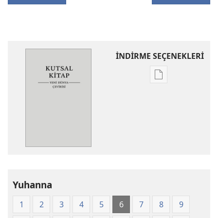
İNDİRME SEÇENEKLERİ
Dijital
yayınları
indirme
seçenekleri
Kutsal
Kitap
Yeni
Dünya
Çevirisi
Yuhanna
(2008)
1
2
3
4
5
6
7
8
9