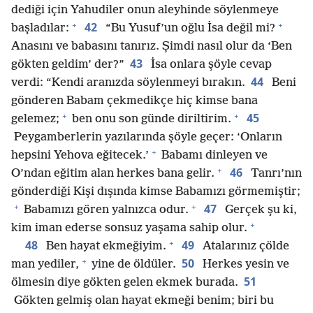
dediği için Yahudiler onun aleyhinde söylenmeye
+
+
42
başladılar:
“Bu Yusuf’un oğlu İsa değil mi?
Anasını ve babasını tanırız. Şimdi nasıl olur da ‘Ben
43
gökten geldim’ der?”
İsa onlara şöyle cevap
44
verdi: “Kendi aranızda söylenmeyi bırakın.
Beni
gönderen Babam çekmedikçe hiç kimse bana
+
+
45
gelemez;
ben onu son günde diriltirim.
Peygamberlerin yazılarında şöyle geçer: ‘Onların
+
hepsini Yehova eğitecek.’
Babamı dinleyen ve
+
46
O’ndan eğitim alan herkes bana gelir.
Tanrı’nın
gönderdiği Kişi dışında kimse Babamızı görmemiştir;
+
+
47
Babamızı gören yalnızca odur.
Gerçek şu ki,
+
kim iman ederse sonsuz yaşama sahip olur.
+
48
49
Ben hayat ekmeğiyim.
Atalarınız çölde
+
50
man yediler,
yine de öldüler.
Herkes yesin ve
51
ölmesin diye gökten gelen ekmek burada.
Gökten gelmiş olan hayat ekmeği benim; biri bu