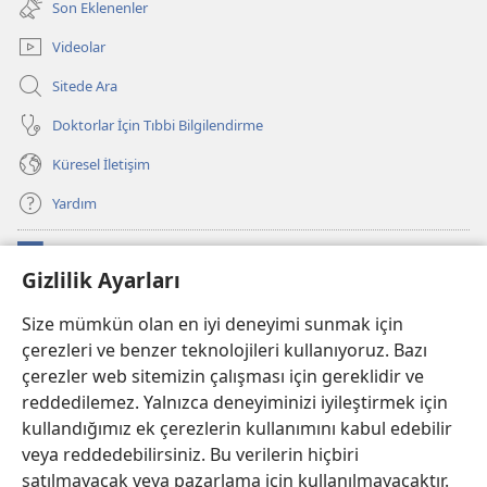
Son Eklenenler
açar)
Videolar
Sitede Ara
Doktorlar İçin Tıbbi Bilgilendirme
Küresel İletişim
Yardım
Bağışlar
(yeni
Gizlilik Ayarları
pencere
açar)
Watchtower ONLINE KÜTÜPHANE
Size mümkün olan en iyi deneyimi sunmak için
(yeni
çerezleri ve benzer teknolojileri kullanıyoruz. Bazı
pencere
®
JW Hub
açar)
çerezler web sitemizin çalışması için gereklidir ve
(yeni
pencere
reddedilemez. Yalnızca deneyiminizi iyileştirmek için
®
JW Library
Uygulaması
açar)
kullandığımız ek çerezlerin kullanımını kabul edebilir
veya reddedebilirsiniz. Bu verilerin hiçbiri
®
Watchtower Library
satılmayacak veya pazarlama için kullanılmayacaktır.