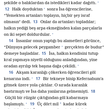
+
şekilde o balıklardan da istedikleri kadar dağıttı.
+
12
Halk doyduktan
sonra İsa öğrencilerine,
“Yemekten artanları toplayın, hiçbir şey israf
13
olmasın” dedi.
Onlar da artanları topladılar;
halkın yediği beş arpa ekmeğinden kalan parçalarla
+
on iki sepet doldurdular.
14
İnsanlar onun yaptığı bu alametleri görünce,
+
“Dünyaya gelecek peygamber
gerçekten de budur”
15
demeye başladılar.
İsa, halkın kendisini tutup
kral yapmaya niyetli olduğunu anladığından, yine
+
oradan ayrılıp tek başına dağa çekildi.
16
Akşam karanlığı çökerken öğrencileri göl
+
17
kenarına indi.
Bir tekneye binip Kefernahum’a
gitmek üzere yola çıktılar. O sırada karanlık
18
bastırmıştı ve İsa daha yanlarına gelmemişti.
Güçlü bir rüzgâr çıktığından göl kabarmaya
+
19
*
başlamıştı.
Üç dört mil
kadar kürek