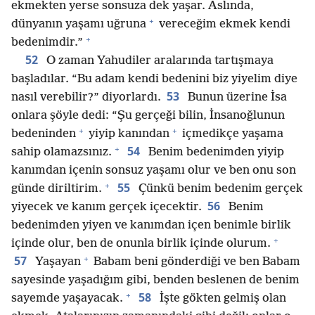
ekmekten yerse sonsuza dek yaşar. Aslında,
+
dünyanın yaşamı uğruna
vereceğim ekmek kendi
+
bedenimdir.”
52
O zaman Yahudiler aralarında tartışmaya
başladılar. “Bu adam kendi bedenini biz yiyelim diye
53
nasıl verebilir?” diyorlardı.
Bunun üzerine İsa
onlara şöyle dedi: “Şu gerçeği bilin, İnsanoğlunun
+
+
bedeninden
yiyip kanından
içmedikçe yaşama
+
54
sahip olamazsınız.
Benim bedenimden yiyip
kanımdan içenin sonsuz yaşamı olur ve ben onu son
+
55
günde diriltirim.
Çünkü benim bedenim gerçek
56
yiyecek ve kanım gerçek içecektir.
Benim
bedenimden yiyen ve kanımdan içen benimle birlik
+
içinde olur, ben de onunla birlik içinde olurum.
+
57
Yaşayan
Babam beni gönderdiği ve ben Babam
sayesinde yaşadığım gibi, benden beslenen de benim
+
58
sayemde yaşayacak.
İşte gökten gelmiş olan