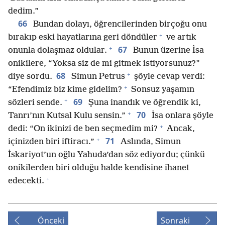
dedim.”
66
Bundan dolayı, öğrencilerinden birçoğu onu
+
bırakıp eski hayatlarına geri döndüler
ve artık
+
67
onunla dolaşmaz oldular.
Bunun üzerine İsa
onikilere, “Yoksa siz de mi gitmek istiyorsunuz?”
+
68
diye sordu.
Simun Petrus
şöyle cevap verdi:
+
“Efendimiz biz kime gidelim?
Sonsuz yaşamın
+
69
sözleri sende.
Şuna inandık ve öğrendik ki,
+
70
Tanrı’nın Kutsal Kulu sensin.”
İsa onlara şöyle
+
dedi: “On ikinizi de ben seçmedim mi?
Ancak,
+
71
içinizden biri iftiracı.”
Aslında, Simun
İskariyot’un oğlu Yahuda’dan söz ediyordu; çünkü
onikilerden biri olduğu halde kendisine ihanet
+
edecekti.
Önceki
Sonraki