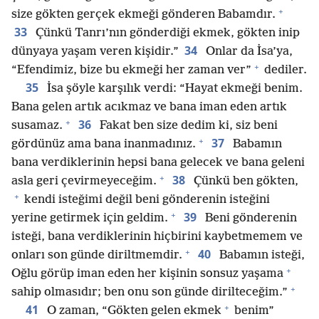
+
size gökten gerçek ekmeği gönderen Babamdır.
33
Çünkü Tanrı’nın gönderdiği ekmek, gökten inip
34
dünyaya yaşam veren kişidir.”
Onlar da İsa’ya,
+
“Efendimiz, bize bu ekmeği her zaman ver”
dediler.
35
İsa şöyle karşılık verdi: “Hayat ekmeği benim.
Bana gelen artık acıkmaz ve bana iman eden artık
+
36
susamaz.
Fakat ben size dedim ki, siz beni
+
37
gördünüz ama bana inanmadınız.
Babamın
bana verdiklerinin hepsi bana gelecek ve bana geleni
+
38
asla geri çevirmeyeceğim.
Çünkü ben gökten,
+
kendi isteğimi değil beni gönderenin isteğini
+
39
yerine getirmek için geldim.
Beni gönderenin
isteği, bana verdiklerinin hiçbirini kaybetmemem ve
+
40
onları son günde diriltmemdir.
Babamın isteği,
+
Oğlu görüp iman eden her kişinin sonsuz yaşama
+
sahip olmasıdır; ben onu son günde dirilteceğim.”
+
41
O zaman, “Gökten gelen ekmek
benim”