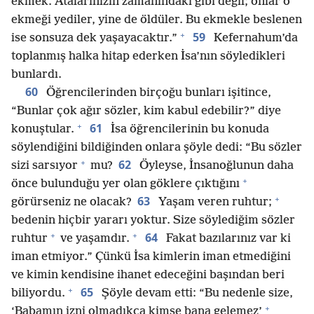
ekmek. Atalarınızın zamanındaki gibi değil; onlar o
ekmeği yediler, yine de öldüler. Bu ekmekle beslenen
+
59
ise sonsuza dek yaşayacaktır.”
Kefernahum’da
toplanmış halka hitap ederken İsa’nın söyledikleri
bunlardı.
60
Öğrencilerinden birçoğu bunları işitince,
“Bunlar çok ağır sözler, kim kabul edebilir?” diye
+
61
konuştular.
İsa öğrencilerinin bu konuda
söylendiğini bildiğinden onlara şöyle dedi: “Bu sözler
+
62
sizi sarsıyor
mu?
Öyleyse, İnsanoğlunun daha
+
önce bulunduğu yer olan göklere çıktığını
+
63
görürseniz ne olacak?
Yaşam veren ruhtur;
bedenin hiçbir yararı yoktur. Size söylediğim sözler
+
+
64
ruhtur
ve yaşamdır.
Fakat bazılarınız var ki
iman etmiyor.” Çünkü İsa kimlerin iman etmediğini
ve kimin kendisine ihanet edeceğini başından beri
+
65
biliyordu.
Şöyle devam etti: “Bu nedenle size,
+
‘Babamın izni olmadıkça kimse bana gelemez’