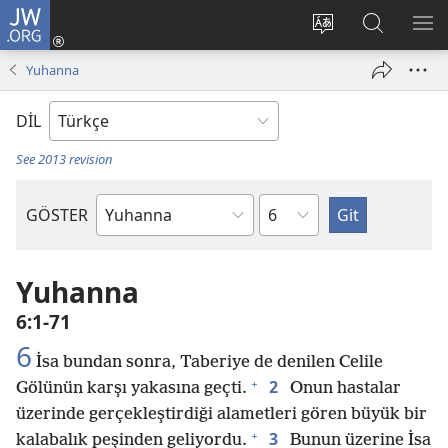
JW.ORG
Oturum
Aç
Site
Sitede
ME
(yeni
dilini
Ara
GÖ
Yuhanna
pencere
değiştir
açar)
DİL
See 2013 revision
Bölüm
GÖSTER
Kutsal
Yazılardaki
Kitap
Yuhanna
6:1-71
6
İsa bundan sonra, Taberiye de denilen Celile
+
2
Gölünün karşı yakasına geçti.
Onun hastalar
üzerinde gerçekleştirdiği alametleri gören büyük bir
+
3
kalabalık peşinden geliyordu.
Bunun üzerine İsa