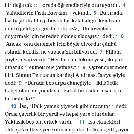
+
4
bir dağa çıktı;
orada öğrencileriyle oturuyordu.
+
5
Yahudilerin Fısıh Bayramı
yakındı.
Bu sırada,
İsa başını kaldırıp büyük bir kalabalığın kendisine
doğru geldiğini gördü. Filipus’a, “Bu insanları
+
6
doyurmak için nereden ekmek alacağız?” dedi.
Ancak, onu denemek için böyle diyordu; çünkü
7
aslında kendisi ne yapacağını biliyordu.
Filipus
şöyle cevap verdi: “Her biri bir lokma yese, iki yüz
+
8
*
dinarlık
ekmek bile yetmez.”
Öğrencilerinden
biri, Simun Petrus’un kardeşi Andreas, İsa’ya şöyle
+
9
dedi:
“Burada beş arpa ekmeğiyle
iki küçük
balığı olan bir çocuk var. Fakat bu kadar insan için
+
bu nedir ki?”
+
10
İsa, “Halk yemek yiyecek gibi otursun”
dedi.
Orası çayırlık bir yerdi ve hepsi yere oturdular.
+
11
Yaklaşık beş bin erkek vardı.
İsa ekmekleri
aldı, şükretti ve yere oturmuş olan halka dağıttı; aynı