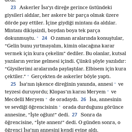
dedi.
23
Askerler İsa’yı direğe gerince üstündeki
giysileri aldılar, her askere bir parça olmak üzere
dörde pay ettiler. İçine giydiği mintanı da aldılar.
Mintanı dikişsizdi, boydan boya tek parça
+
24
dokunmuştu.
O zaman aralarında konuştular,
“Gelin bunu yırtmayalım, kimin olacağına karar
vermek için kura çekelim” dediler. Bu olanlar, kutsal
yazıların yerine gelmesi içindi. Çünkü şöyle yazılıdır:
“Giysilerimi aralarında paylaştılar. Elbisem için kura
+
çektiler.”
Gerçekten de askerler böyle yaptı.
+
25
İsa’nın işkence direğinin yanında, annesi
ve
+
teyzesi duruyordu; Klopas’ın karısı Meryem
ve
+
26
Mecdelli Meryem
de oradaydı.
İsa, annesinin
+
ve sevdiği öğrencisinin
orada durduğunu görünce
27
annesine, “İşte oğlun!” dedi.
Sonra da
öğrencisine, “İşte annen!” dedi. O günden sonra, o
öğrenci İsa’nın annesini kendi evine aldı.