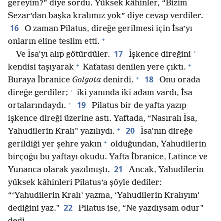
gereyim?” diye sordu. Yüksek kâhinler, “Bizim
+
Sezar’dan başka kralımız yok” diye cevap verdiler.
16
O zaman Pilatus, direğe gerilmesi için İsa’yı
+
onların eline teslim etti.
17
*
Ve İsa’yı alıp götürdüler.
İşkence direğini
+
+
kendisi taşıyarak
Kafatası denilen yere çıktı.
+
18
Buraya İbranice
Golgota
denirdi.
Onu orada
+
direğe gerdiler;
iki yanında iki adam vardı, İsa
+
19
ortalarındaydı.
Pilatus bir de yafta yazıp
işkence direği üzerine astı. Yaftada, “Nasıralı İsa,
+
20
Yahudilerin Kralı” yazılıydı.
İsa’nın direğe
+
gerildiği yer şehre yakın
olduğundan, Yahudilerin
birçoğu bu yaftayı okudu. Yafta İbranice, Latince ve
21
Yunanca olarak yazılmıştı.
Ancak, Yahudilerin
yüksek kâhinleri Pilatus’a şöyle dediler:
“‘Yahudilerin Kralı’ yazma, ‘Yahudilerin Kralıyım’
22
dediğini yaz.”
Pilatus ise, “Ne yazdıysam odur”