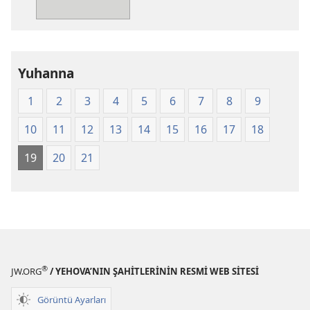
Kitap
Yeni
Dünya
Çevirisi
Yuhanna
(2008)
1
2
3
4
5
6
7
8
9
10
11
12
13
14
15
16
17
18
19
20
21
®
JW.ORG
/ YEHOVA’NIN ŞAHİTLERİNİN RESMİ WEB SİTESİ
Görüntü Ayarları