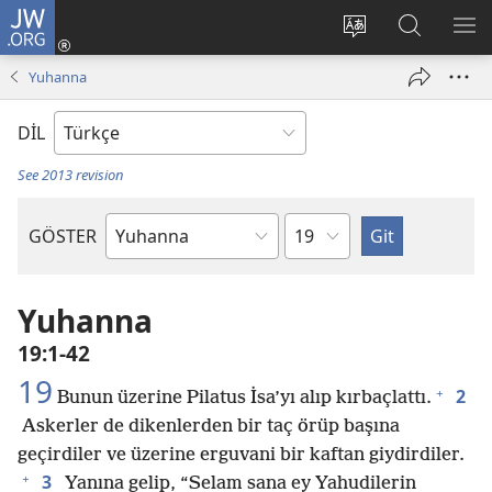
JW.ORG
Oturum
Aç
Site
Sitede
ME
(yeni
dilini
Ara
GÖ
Yuhanna
pencere
değiştir
açar)
DİL
See 2013 revision
Bölüm
GÖSTER
Kutsal
Yazılardaki
Kitap
Yuhanna
19:1-42
19
+
2
Bunun üzerine Pilatus İsa’yı alıp kırbaçlattı.
Askerler de dikenlerden bir taç örüp başına
geçirdiler ve üzerine erguvani bir kaftan giydirdiler.
+
3
Yanına gelip, “Selam sana ey Yahudilerin