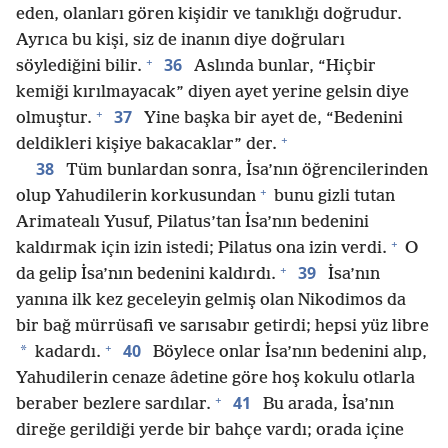
eden, olanları gören kişidir ve tanıklığı doğrudur.
Ayrıca bu kişi, siz de inanın diye doğruları
+
36
söylediğini bilir.
Aslında bunlar, “Hiçbir
kemiği kırılmayacak” diyen ayet yerine gelsin diye
+
37
olmuştur.
Yine başka bir ayet de, “Bedenini
+
deldikleri kişiye bakacaklar” der.
38
Tüm bunlardan sonra, İsa’nın öğrencilerinden
+
olup Yahudilerin korkusundan
bunu gizli tutan
Arimatealı Yusuf, Pilatus’tan İsa’nın bedenini
+
kaldırmak için izin istedi; Pilatus ona izin verdi.
O
+
39
da gelip İsa’nın bedenini kaldırdı.
İsa’nın
yanına ilk kez geceleyin gelmiş olan Nikodimos da
bir bağ mürrüsafi ve sarısabır getirdi; hepsi yüz libre
+
40
*
kadardı.
Böylece onlar İsa’nın bedenini alıp,
Yahudilerin cenaze âdetine göre hoş kokulu otlarla
+
41
beraber bezlere sardılar.
Bu arada, İsa’nın
direğe gerildiği yerde bir bahçe vardı; orada içine