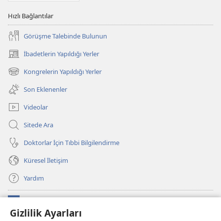
Hızlı Bağlantılar
Görüşme Talebinde Bulunun
İbadetlerin Yapıldığı Yerler
(yeni
pencere
Kongrelerin Yapıldığı Yerler
(yeni
açar)
pencere
Son Eklenenler
açar)
Videolar
Sitede Ara
Doktorlar İçin Tıbbi Bilgilendirme
Küresel İletişim
Yardım
Bağışlar
(yeni
Gizlilik Ayarları
pencere