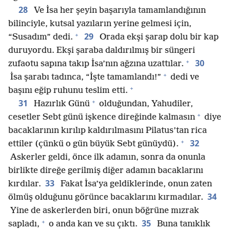
28
Ve İsa her şeyin başarıyla tamamlandığının
bilinciyle, kutsal yazıların yerine gelmesi için,
+
29
“Susadım” dedi.
Orada ekşi şarap dolu bir kap
duruyordu. Ekşi şaraba daldırılmış bir süngeri
+
30
zufaotu sapına takıp İsa’nın ağzına uzattılar.
+
İsa şarabı tadınca, “İşte tamamlandı!”
dedi ve
+
başını eğip ruhunu teslim etti.
+
31
Hazırlık Günü
olduğundan, Yahudiler,
+
cesetler Sebt günü işkence direğinde kalmasın
diye
bacaklarının kırılıp kaldırılmasını Pilatus’tan rica
+
32
ettiler (çünkü o gün büyük Sebt günüydü).
Askerler geldi, önce ilk adamın, sonra da onunla
birlikte direğe gerilmiş diğer adamın bacaklarını
33
kırdılar.
Fakat İsa’ya geldiklerinde, onun zaten
34
ölmüş olduğunu görünce bacaklarını kırmadılar.
Yine de askerlerden biri, onun böğrüne mızrak
+
35
sapladı,
o anda kan ve su çıktı.
Buna tanıklık