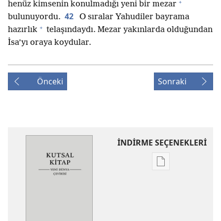
+
henüz kimsenin konulmadığı yeni bir mezar
42
bulunuyordu.
O sıralar Yahudiler bayrama
+
hazırlık
telaşındaydı. Mezar yakınlarda olduğundan
İsa’yı oraya koydular.
Önceki
Sonraki
İNDİRME SEÇENEKLERİ
Dijital
yayınları
indirme
seçenekleri
Kutsal