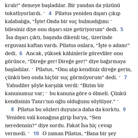
kralı!” demeye başladılar. Bir yandan da yüzünü
+
4
tokatlıyorlardı.
Pilatus yeniden dışarı çıkıp
+
kalabalığa, “İşte! Onda bir suç bulmadığımı
5
bilesiniz diye onu dışarı size getiriyorum” dedi.
İsa dışarı çıktı, başında dikenli taç, üzerinde
erguvani kaftan vardı. Pilatus onlara, “İşte o adam!”
6
dedi.
Ancak, yüksek kâhinlerle görevliler onu
görünce, “Direğe ger! Direğe ger!” diye bağırmaya
+
başladılar.
Pilatus, “Onu alıp kendiniz direğe gerin,
+
7
çünkü ben onda hiçbir suç görmüyorum” dedi.
Yahudiler şöyle karşılık verdi: “Bizim bir
+
kanunumuz var;
bu kanuna göre o ölmeli. Çünkü
+
kendisinin Tanrı’nın oğlu olduğunu söylüyor.”
8
9
Pilatus bu sözleri duyunca daha da korktu.
Yeniden vali konağına girip İsa’ya, “Sen
neredensin?” diye sordu. Fakat İsa hiç cevap
+
10
vermedi.
O zaman Pilatus, “Bana bir şey