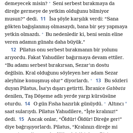
+
demeyecek misin?
Seni serbest bırakmaya da
direğe germeye de yetkim olduğunu bilmiyor
11
musun?” dedi.
İsa şöyle karşılık verdi: “Sana
gökten bağışlanmış olmasaydı, bana bir şey yapmaya
+
yetkin olmazdı.
Bu nedenledir ki, beni senin eline
veren adamın günahı daha büyük.”
12
Pilatus onu serbest bırakmanın bir yolunu
arıyordu. Fakat Yahudiler bağırmaya devam ettiler.
“Bu adamı serbest bırakırsan, Sezar’ın dostu
değilsin. Kral olduğunu söyleyen her adam Sezar
+
13
aleyhine konuşmuş olur” diyorlardı.
Bu sözleri
duyan Pilatus, İsa’yı dışarı getirtti. İbranice
Gabbata
denilen, Taş Döşeme adlı yerde yargı kürsüsüne
+
14
*
oturdu.
O gün Fısha hazırlık günüydü.
Altıncı
saat sularıydı. Pilatus Yahudilere, “İşte kralınız!”
15
dedi.
Ancak onlar, “Öldür! Öldür! Direğe ger!”
diye bağrışıyorlardı. Pilatus, “Kralınızı direğe mi