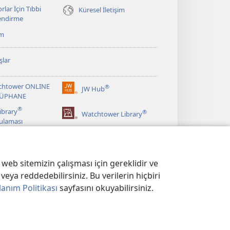
rlar İçin Tıbbi
Küresel İletişim
lendirme
ım
şlar
chtower ONLINE
®
JW Hub
(yeni
ÜPHANE
pencere
®
ibrary
®
açar)
Watchtower Library
ulaması
web sitemizin çalışması için gereklidir ve
veya reddedebilirsiniz. Bu verilerin hiçbiri
lanım Politikası
sayfasını okuyabilirsiniz.
KASI
|
GİZLİLİK AYARLARI