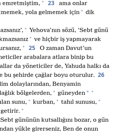
23
+
a emretmiştim,
ama onlar
+
tmemek, yola gelmemek için
dik
+
zsanız’,
Yehova’nın sözü, ‘Sebt günü
+
okmazsanız
ve hiçbir iş yapmayarak
25
+
ursanız,
O zaman Davut’un
neticiler arabalara atlara binip bu
allar da yöneticiler de, Yahuda halkı da
26
e bu şehirde çağlar boyu oturulur.
lim dolaylarından, Benyamin
+
+
*
ağlık bölgelerden,
güneyden
+
+
+
ılan sunu,
kurban,
tahıl sunusu,
+
getirir.
ebt gününün kutsallığını bozar, o gün
ndan yükle girerseniz, Ben de onun