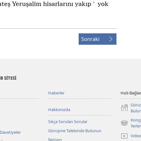
+
teş Yeruşalim hisarlarını yakıp
yok
Sonraki
B SİTESİ
Haberler
Hızlı Bağlan
Görü
Hakkımızda
Bulu
Kongr
Sıkça Sorulan Sorular
(yeni
Yerler
Görüşme Talebinde Bulunun
pencere
 Davetiyeler
Video
açar)
İletişim