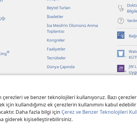
ri
Dokto
Beytel Turları
Bilgi
İbadetler
ığı
Yard
İsa Mesih’in Ölümünü Anma
Toplantısı
Bağı
(yeni
Kongreler
pencere
Faaliyetler
açar)
Wat
®
ting
(yeni
KÜT
Tecrübeler
pencere
JW L
Dünya Çapında
açar)
Uyg
r
 Kayıtlarından
erezleri ve benzer teknolojileri kullanıyoruz. Bazı çerezler 
k için kullandığımız ek çerezlerin kullanımını kabul edebilir 
aktır. Daha fazla bilgi için
Çerez ve Benzer Teknolojileri Kul
na giderek kişiselleştirebilirsiniz.
er Bible and Tract Society of PA.
KULLANIM ŞARTLARI
|
GİZLİLİK POLİTİ