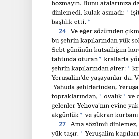
bozmayın. Bunu atalarınıza d
+
dinlemedi, kulak asmadı;
işi
+
başlılık etti.
24
Ve eğer sözümden çıkma
bu şehrin kapılarından yük s
Sebt gününün kutsallığını kor
+
tahtında oturan
krallarla yö
+
şehrin kapılarından girer;
kr
Yeruşalim’de yaşayanlar da. V
Yahuda şehirlerinden, Yeruşa
+
+
topraklarından,
ovalık
ve d
gelenler Yehova’nın evine yak
+
akgünlük
ve şükran kurbanı 
27
Ama sözümü dinlemez, S
+
yük taşır,
Yeruşalim kapıları