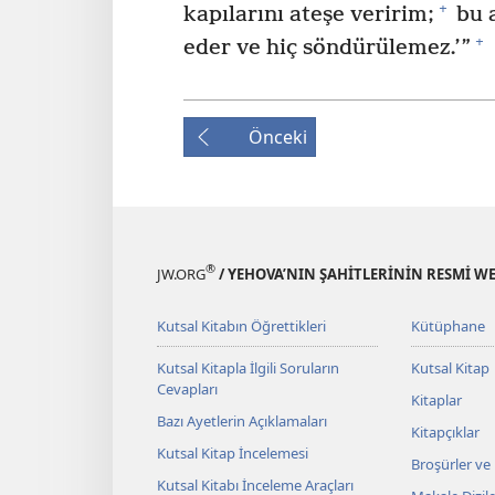
+
kapılarını ateşe veririm;
bu a
+
eder ve hiç söndürülemez.’”
Önceki
®
JW.ORG
/ YEHOVA’NIN ŞAHİTLERİNİN RESMİ WE
Kutsal Kitabın Öğrettikleri
Kütüphane
Kutsal Kitapla İlgili Soruların
Kutsal Kitap
Cevapları
Kitaplar
Bazı Ayetlerin Açıklamaları
Kitapçıklar
Kutsal Kitap İncelemesi
Broşürler ve
Kutsal Kitabı İnceleme Araçları