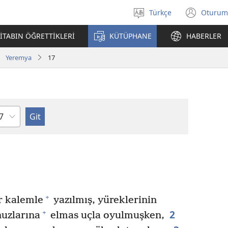
Türkçe
Oturum
Dil
(yeni
seçin
penc
İTABIN ÖĞRETTİKLERİ
KÜTÜPHANE
HABERLER
açar
Yeremya
17
lüm
+
r kalemle
yazılmış, yüreklerinin
2
+
uzlarına
elmas uçla oyulmuşken,