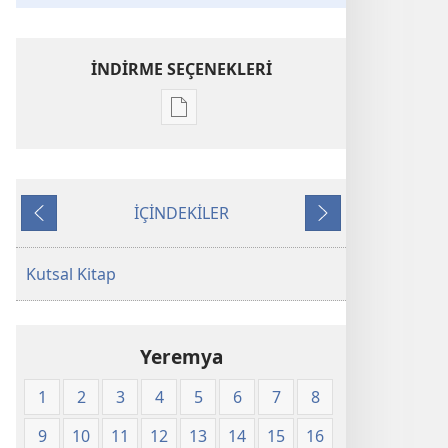
İNDİRME SEÇENEKLERİ
Dijital
yayınları
indirme
seçenekleri
İÇİNDEKİLER
Kutsal
Önceki
Sonraki
Kitap
Yeni
Kutsal Kitap
Dünya
Çevirisi
(2008)
Yeremya
1
2
3
4
5
6
7
8
9
10
11
12
13
14
15
16