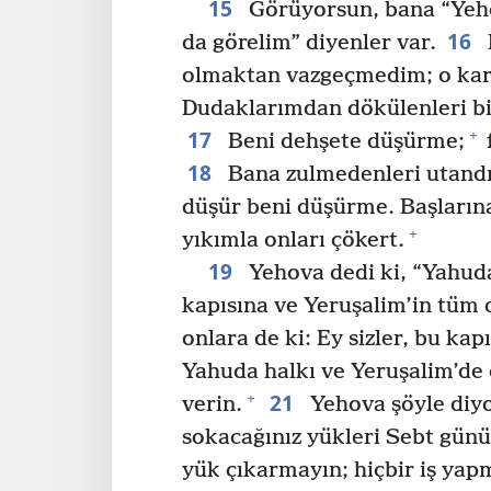
15
Görüyorsun, bana “Yeho
16
da görelim” diyenler var.
olmaktan vazgeçmedim; o kar
Dudaklarımdan dökülenleri bi
17
+
Beni dehşete düşürme;
18
Bana zulmedenleri utand
düşür beni düşürme. Başlarına
+
yıkımla onları çökert.
19
Yehova dedi ki, “Yahuda 
kapısına ve Yeruşalim’in tüm 
onlara de ki: Ey sizler, bu kap
Yahuda halkı ve Yeruşalim’de 
21
+
verin.
Yehova şöyle diyo
sokacağınız yükleri Sebt günü
yük çıkarmayın; hiçbir iş yap