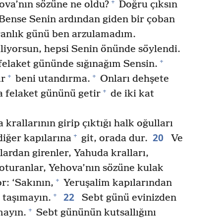
+
va’nın sözüne ne oldu?
Doğru çıksın
Bense Senin ardından giden bir çoban
anlık günü ben arzulamadım.
liyorsun, hepsi Senin önünde söylendi.
+
felaket gününde sığınağım Sensin.
+
+
ır
beni utandırma.
Onları dehşete
+
 felaket gününü getir
de iki kat
krallarının girip çıktığı halk oğulları
20
+
diğer kapılarına
git, orada dur.
Ve
ılardan girenler, Yahuda kralları,
oturanlar, Yehova’nın sözüne kulak
+
r: ‘Sakının,
Yeruşalim kapılarından
22
+
 taşımayın.
Sebt günü evinizden
+
mayın.
Sebt gününün kutsallığını