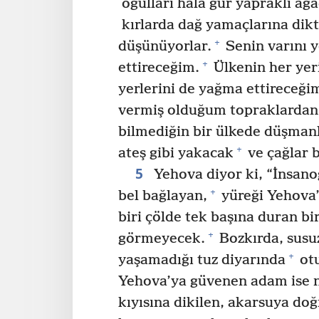
oğulları hâlâ gür yapraklı ağa
kırlarda dağ yamaçlarına dikti
+
düşünüyorlar.
Senin varını y
+
ettireceğim.
Ülkenin her yer
yerlerini de yağma ettireceği
vermiş olduğum topraklardan 
bilmediğin bir ülkede düşmanl
+
ateş gibi yakacak
ve çağlar 
5
Yehova diyor ki, “İnsan
+
bel bağlayan,
yüreği Yehova’
biri çölde tek başına duran bir
+
görmeyecek.
Bozkırda, susu
+
yaşamadığı tuz diyarında
otu
Yehova’ya güvenen adam ise n
kıyısına dikilen, akarsuya do