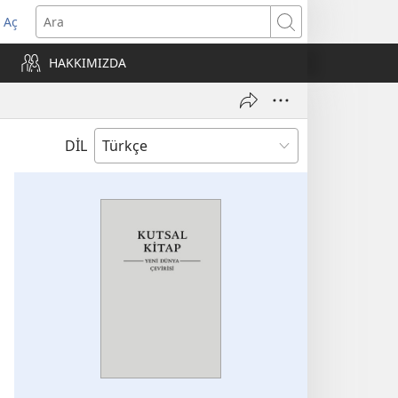
 Aç
Ara
ere
HAKKIMIZDA
)
DİL