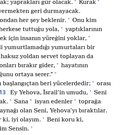
+
+
k; yaprakları gür olacak.
Kurak
 vermekten geri durmayacak.
+
ondan her şey beklenir.
Onu kim
+
erkese tuttuğu yola,
yaptıklarının
+
ek için insanın yüreğini yoklar,
i yumurtlamadığı yumurtaları bir
 haksız yoldan servet toplayan da
+
ları bırakır gider,
hayatının
+
ğunu ortaya serer.”
+
 başlangıçtan beri yücelerdedir;
orası
13
+
Ey Yehova, İsrail’in umudu,
Seni
+
+
*
ak.
Sana
isyan edenler
toprağa
kaynağı olan Seni, Yehova’yı bıraktılar.
+
ki, iyi olayım.
Beni koru ki,
+
im Sensin.