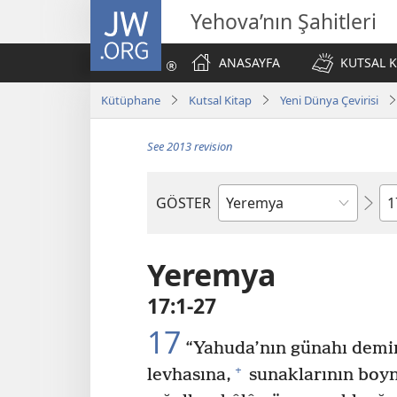
JW.ORG
Yehova’nın Şahitleri
ANASAYFA
KUTSAL K
Kütüphane
Kutsal Kitap
Yeni Dünya Çevirisi
See 2013 revision
Bö
GÖSTER
Kutsal
Yazılardaki
Kitap
Yeremya
17:1-27
17
“Yahuda’nın günahı demi
+
levhasına,
sunaklarının boyn