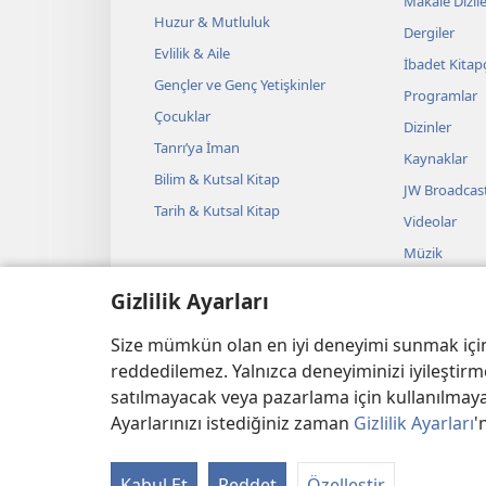
Makale Dizile
Huzur & Mutluluk
Dergiler
Evlilik & Aile
İbadet Kitapç
Gençler ve Genç Yetişkinler
Programlar
Çocuklar
Dizinler
Tanrı’ya İman
Kaynaklar
Bilim & Kutsal Kitap
JW Broadcas
Tarih & Kutsal Kitap
Videolar
Müzik
Sesli Temsille
Gizlilik Ayarları
Kutsal Kitap
Okumalar
Size mümkün olan en iyi deneyimi sunmak için ç
reddedilemez. Yalnızca deneyiminizi iyileştirme
satılmayacak veya pazarlama için kullanılmayac
Ayarlarınızı istediğiniz zaman
Gizlilik Ayarları
'
Copyright
© 2026 Watch Tow
Kabul Et
Reddet
Özelleştir