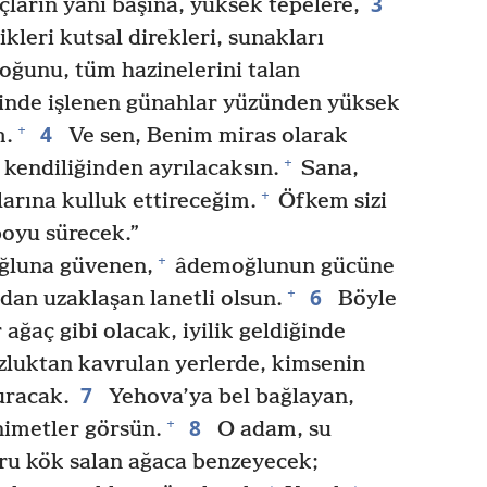
3
çların yanı başına, yüksek tepelere,
kleri kutsal direkleri, sunakları
oğunu, tüm hazinelerini talan
inde işlenen günahlar yüzünden yüksek
4
+
m.
Ve sen, Benim miras olarak
+
kendiliğinden ayrılacaksın.
Sana,
+
arına kulluk ettireceğim.
Öfkem sizi
boyu sürecek.”
+
oğluna güvenen,
âdemoğlunun gücüne
6
+
dan uzaklaşan lanetli olsun.
Böyle
 ağaç gibi olacak, iyilik geldiğinde
zluktan kavrulan yerlerde, kimsenin
7
racak.
Yehova’ya bel bağlayan,
8
+
imetler görsün.
O adam, su
ğru kök salan ağaca benzeyecek;