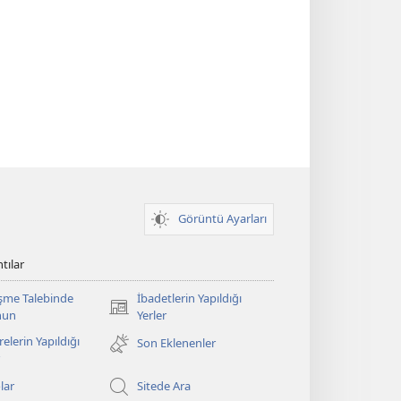
Görüntü Ayarları
tılar
şme Talebinde
İbadetlerin Yapıldığı
(yeni
nun
Yerler
pencere
elerin Yapıldığı
Son Eklenenler
açar)
lar
Sitede Ara