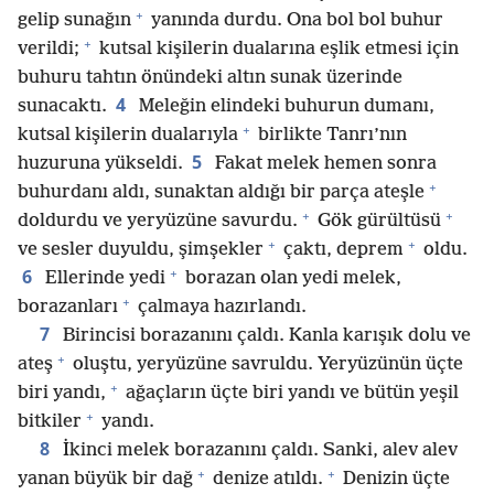
+
gelip sunağın
yanında durdu. Ona bol bol buhur
+
verildi;
kutsal kişilerin dualarına eşlik etmesi için
buhuru tahtın önündeki altın sunak üzerinde
4
sunacaktı.
Meleğin elindeki buhurun dumanı,
+
kutsal kişilerin dualarıyla
birlikte Tanrı’nın
5
huzuruna yükseldi.
Fakat melek hemen sonra
+
buhurdanı aldı, sunaktan aldığı bir parça ateşle
+
+
doldurdu ve yeryüzüne savurdu.
Gök gürültüsü
+
+
ve sesler duyuldu, şimşekler
çaktı, deprem
oldu.
+
6
Ellerinde yedi
borazan olan yedi melek,
+
borazanları
çalmaya hazırlandı.
7
Birincisi borazanını çaldı. Kanla karışık dolu ve
+
ateş
oluştu, yeryüzüne savruldu. Yeryüzünün üçte
+
biri yandı,
ağaçların üçte biri yandı ve bütün yeşil
+
bitkiler
yandı.
8
İkinci melek borazanını çaldı. Sanki, alev alev
+
+
yanan büyük bir dağ
denize atıldı.
Denizin üçte