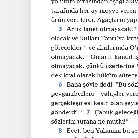
yolunun ortasından aşağı akıy
tarafında her ay meyve veren
ürün verirlerdi. Ağaçların yapr
3
+
Artık lanet olmayacak.
olacak ve kulları Tanrı’ya kut
+
görecekler
ve alınlarında O’
+
olmayacak.
Onların kandil ış
olmayacak, çünkü üzerlerine Y
dek kral olarak hüküm sürece
6
Bana şöyle dedi: “Bu söz
+
peygamberlere
vahiyler ver
gerçekleşmesi kesin olan şeyl
7
+
gönderdi.
Çabuk geleceğ
+
sözlerini tutana ne mutlu!”
8
Evet, ben Yuhanna bu şe