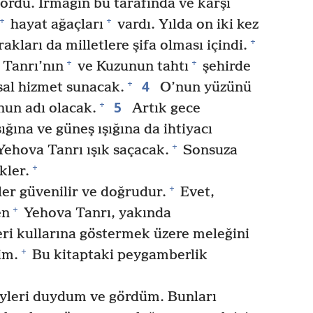
ordu. Irmağın bu tarafında ve karşı
+
+
hayat ağaçları
vardı. Yılda on iki kez
+
akları da milletlere şifa olması içindi.
+
+
Tanrı’nın
ve Kuzunun tahtı
şehirde
4
+
sal hizmet sunacak.
O’nun yüzünü
5
+
nun adı olacak.
Artık gece
ığına ve güneş ışığına da ihtiyacı
+
ehova Tanrı ışık saçacak.
Sonsuza
+
kler.
+
ler güvenilir ve doğrudur.
Evet,
+
en
Yehova Tanrı, yakında
eri kullarına göstermek üzere meleğini
+
im.
Bu kitaptaki peygamberlik
yleri duydum ve gördüm. Bunları