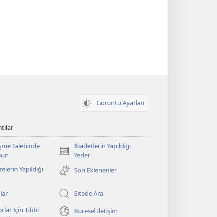
Görüntü Ayarları
tılar
şme Talebinde
İbadetlerin Yapıldığı
(yeni
nun
Yerler
pencere
elerin Yapıldığı
Son Eklenenler
açar)
lar
Sitede Ara
rlar İçin Tıbbi
Küresel İletişim