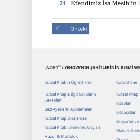
21
Efendimiz İsa Mesih’in l
Önceki
®
JW.ORG
/ YEHOVA’NIN ŞAHİTLERİNİN RESMİ WE
Kutsal Kitabın Öğrettikleri
Kütüphane
Kutsal Kitapla İlgili Soruların
Kutsal Kitap
Cevapları
Kitaplar
Bazı Ayetlerin Açıklamaları
Kitapçıklar
Kutsal Kitap İncelemesi
Broşürler ve
Kutsal Kitabı İnceleme Araçları
Makale Dizile
Huzur & Mutluluk
Dergiler