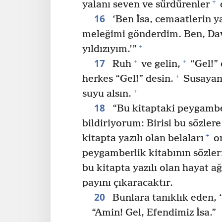
+
yalanı seven ve sürdürenler
16
‘Ben İsa, cemaatlerin yar
meleğimi gönderdim. Ben, Da
+
yıldızıyım.’”
17
+
+
Ruh
ve gelin,
“Gel!”
+
herkes “Gel!” desin.
Susayan 
+
suyu alsın.
18
“Bu kitaptaki peygambe
bildiriyorum: Birisi bu sözler
+
kitapta yazılı olan belaları
on
peygamberlik kitabının sözler
bu kitapta yazılı olan hayat a
payını çıkaracaktır.
20
Bunlara tanıklık eden, 
“Amin! Gel, Efendimiz İsa.”