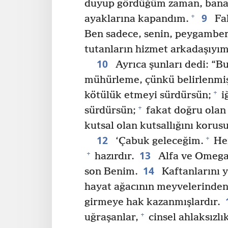
duyup gördüğüm zaman, bana 
9
+
ayaklarına kapandım.
Fak
Ben sadece, senin, peygambe
tutanların hizmet arkadaşıyım.
10
Ayrıca şunları dedi: “B
mühürleme, çünkü belirlenmiş
+
kötülük etmeyi sürdürsün;
i
+
sürdürsün;
fakat doğru olan
kutsal olan kutsallığını korus
12
+
‘Çabuk geleceğim.
Her
13
+
hazırdır.
Alfa ve Omega
14
son Benim.
Kaftanlarını 
hayat ağacının meyvelerinde
girmeye hak kazanmışlardır.
+
uğraşanlar,
cinsel ahlaksızlı