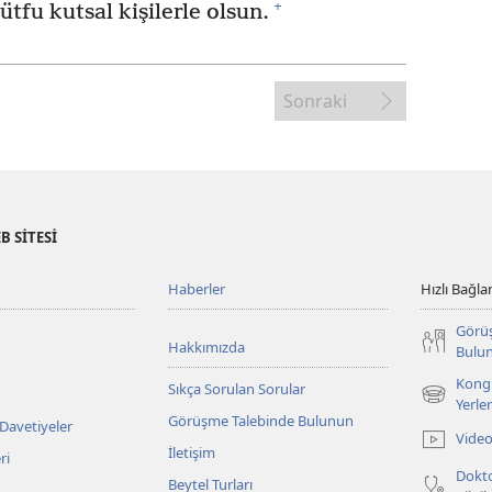
+
ütfu kutsal kişilerle olsun.
Sonraki
B SİTESİ
Haberler
Hızlı Bağlan
Görü
Hakkımızda
Bulu
Kongr
Sıkça Sorulan Sorular
(yeni
Yerler
Görüşme Talebinde Bulunun
pencere
 Davetiyeler
Video
açar)
İletişim
ri
Dokto
Beytel Turları