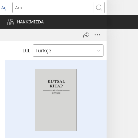
 Aç
Ara
ere
HAKKIMIZDA
)
DİL