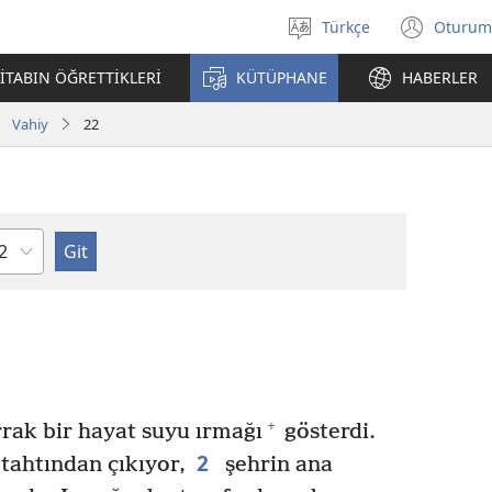
Türkçe
Oturum
Dil
(yeni
seçin
penc
İTABIN ÖĞRETTİKLERİ
KÜTÜPHANE
HABERLER
açar
Vahiy
22
lüm
+
rrak bir hayat suyu ırmağı
gösterdi.
2
tahtından çıkıyor,
şehrin ana