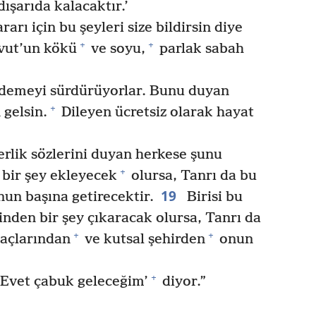
dışarıda kalacaktır.’
arı için bu şeyleri size bildirsin diye
+
+
vut’un kökü
ve soyu,
parlak sabah
 demeyi sürdürüyorlar. Bunu duyan
+
gelsin.
Dileyen ücretsiz olarak hayat
rlik sözlerini duyan herkese şunu
+
e bir şey ekleyecek
olursa, Tanrı da bu
19
un başına getirecektir.
Birisi bu
inden bir şey çıkaracak olursa, Tanrı da
+
+
ğaçlarından
ve kutsal şehirden
onun
+
‘Evet çabuk geleceğim’
diyor.”