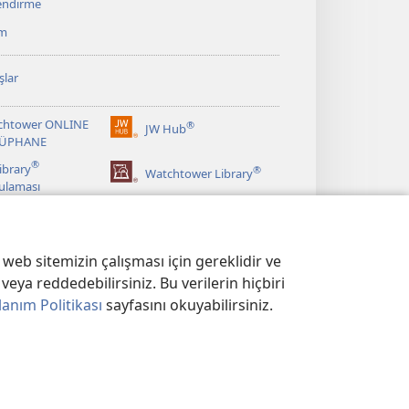
lendirme
ım
şlar
chtower ONLINE
®
JW Hub
(yeni
ÜPHANE
pencere
®
ibrary
®
açar)
Watchtower Library
ulaması
web sitemizin çalışması için gereklidir ve
veya reddedebilirsiniz. Bu verilerin hiçbiri
lanım Politikası
sayfasını okuyabilirsiniz.
KASI
|
GİZLİLİK AYARLARI