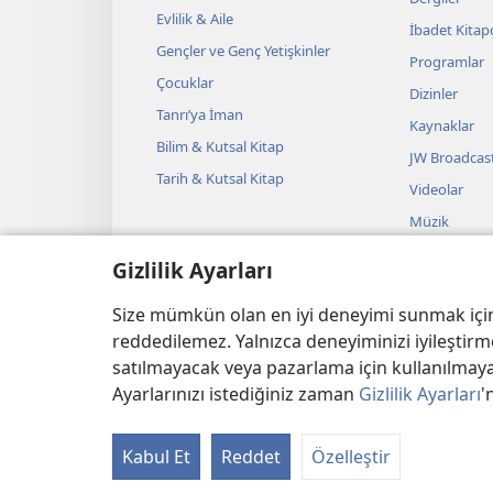
Evlilik & Aile
İbadet Kitapç
Gençler ve Genç Yetişkinler
Programlar
Çocuklar
Dizinler
Tanrı’ya İman
Kaynaklar
Bilim & Kutsal Kitap
JW Broadcas
Tarih & Kutsal Kitap
Videolar
Müzik
Sesli Temsille
Gizlilik Ayarları
Kutsal Kitap
Okumalar
Size mümkün olan en iyi deneyimi sunmak için ç
reddedilemez. Yalnızca deneyiminizi iyileştirme
satılmayacak veya pazarlama için kullanılmayac
Ayarlarınızı istediğiniz zaman
Gizlilik Ayarları
'
Copyright
© 2026 Watch Tow
Kabul Et
Reddet
Özelleştir