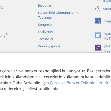
Bilgi
İbadetler
ığı
Yard
İsa Mesih’in Ölümünü Anma
Toplantısı
Bağı
(yeni
Kongreler
pencere
Faaliyetler
açar)
Wat
®
ting
(yeni
KÜT
Tecrübeler
pencere
JW L
Dünya Çapında
açar)
Uyg
r
 Kayıtlarından
erezleri ve benzer teknolojileri kullanıyoruz. Bazı çerezler 
k için kullandığımız ek çerezlerin kullanımını kabul edebilir 
aktır. Daha fazla bilgi için
Çerez ve Benzer Teknolojileri Kul
na giderek kişiselleştirebilirsiniz.
er Bible and Tract Society of PA.
KULLANIM ŞARTLARI
|
GİZLİLİK POLİTİ