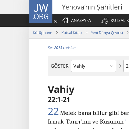
JW.ORG
Yehova’nın Şahitleri
ANASAYFA
KUTSAL K
Kütüphane
Kutsal Kitap
Yeni Dünya Çevirisi
See 2013 revision
Bö
GÖSTER
Kutsal
Yazılardaki
Kitap
Vahiy
22:1-21
22
Melek bana billur gibi be
+
Irmak Tanrı’nın ve Kuzunun