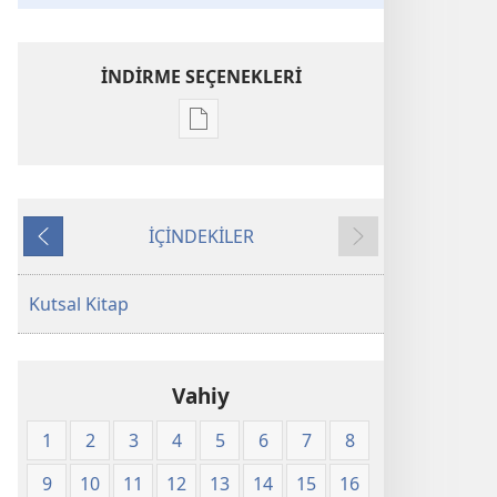
İNDİRME SEÇENEKLERİ
Dijital
yayınları
indirme
seçenekleri
İÇİNDEKİLER
Kutsal
Önceki
Sonraki
Kitap
Yeni
Kutsal Kitap
Dünya
Çevirisi
(2008)
Vahiy
1
2
3
4
5
6
7
8
9
10
11
12
13
14
15
16