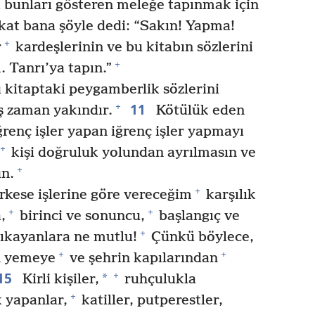
bunları gösteren meleğe tapınmak için
at bana şöyle dedi: “Sakın! Yapma!
+
r
kardeşlerinin ve bu kitabın sözlerini
+
 Tanrı’ya tapın.”
u kitaptaki peygamberlik sözlerini
11
+
 zaman yakındır.
Kötülük eden
ğrenç işler yapan iğrenç işler yapmayı
+
kişi doğruluk yolundan ayrılmasın ve
+
un.
+
kese işlerine göre vereceğim
karşılık
+
+
,
birinci ve sonuncu,
başlangıç ve
+
yıkayanlara ne mutlu!
Çünkü böylece,
+
+
n yemeye
ve şehrin kapılarından
15
+
*
Kirli kişiler,
ruhçulukla
+
k yapanlar,
katiller, putperestler,