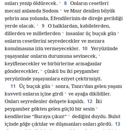
+
8
onları yenip öldürecek.
Onların cesetleri
+
mecazi anlamda Sodom
ve Mısır denilen büyük
şehrin ana yolunda, Efendilerinin de direğe gerildiği
+
9
yerde olacak.
O halklardan, kabilelerden,
+
+
dillerden ve milletlerden
insanlar üç buçuk gün
onların cesetlerini seyredecekler ve mezara
10
konulmasına izin vermeyecekler.
Yeryüzünde
+
yaşayanlar onların durumuna sevinecek,
keyiflenecekler ve birbirlerine armağanlar
+
gönderecekler,
çünkü bu iki peygamber
yeryüzünde yaşayanlara eziyet çektirmişti.
+
11
Üç buçuk gün
sonra, Tanrı’dan gelen yaşam
+
kuvveti onların içine girdi
ve ayağa dikildiler.
12
Onları seyredenler dehşete kapıldı.
İki
+
peygamber gökten gelen güçlü bir sesin
+
kendilerine “Buraya çıkın!”
dediğini duydu. Bulut
13
içinde göğe çıktılar ve düşmanları onları gördü.