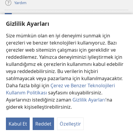
Yardım
Bağışlar
(yeni
Gizlilik Ayarları
pencere
açar)
Watchtower ONLINE KÜTÜPHANE
Size mümkün olan en iyi deneyimi sunmak için
(yeni
çerezleri ve benzer teknolojileri kullanıyoruz. Bazı
pencere
®
JW Hub
açar)
çerezler web sitemizin çalışması için gereklidir ve
(yeni
pencere
reddedilemez. Yalnızca deneyiminizi iyileştirmek için
®
JW Library
Uygulaması
açar)
kullandığımız ek çerezlerin kullanımını kabul edebilir
veya reddedebilirsiniz. Bu verilerin hiçbiri
®
Watchtower Library
satılmayacak veya pazarlama için kullanılmayacaktır.
Daha fazla bilgi için
Çerez ve Benzer Teknolojileri
Kullanım Politikası
sayfasını okuyabilirsiniz.
Ayarlarınızı istediğiniz zaman
Gizlilik Ayarları
'na
Copyright
© 2026 Watch Tower Bible and Tract Society of PA.
giderek kişiselleştirebilirsiniz.
İç
KULLANIM ŞARTLARI
|
GİZLİLİK POLİTİKASI
|
GİZLİLİK AYARLARI
Kı
Kabul Et
Reddet
Özelleştir
Gö