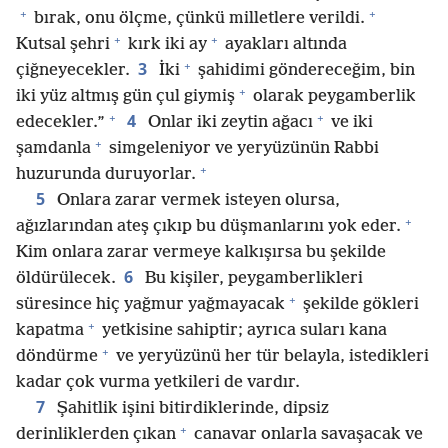
+
+
bırak, onu ölçme, çünkü milletlere verildi.
+
+
Kutsal şehri
kırk iki ay
ayakları altında
+
3
çiğneyecekler.
İki
şahidimi göndereceğim, bin
+
iki yüz altmış gün çul giymiş
olarak peygamberlik
+
+
4
edecekler.”
Onlar iki zeytin ağacı
ve iki
+
şamdanla
simgeleniyor ve yeryüzünün Rabbi
+
huzurunda duruyorlar.
5
Onlara zarar vermek isteyen olursa,
+
ağızlarından ateş çıkıp bu düşmanlarını yok eder.
Kim onlara zarar vermeye kalkışırsa bu şekilde
6
öldürülecek.
Bu kişiler, peygamberlikleri
+
süresince hiç yağmur yağmayacak
şekilde gökleri
+
kapatma
yetkisine sahiptir; ayrıca suları kana
+
döndürme
ve yeryüzünü her tür belayla, istedikleri
kadar çok vurma yetkileri de vardır.
7
Şahitlik işini bitirdiklerinde, dipsiz
+
derinliklerden çıkan
canavar onlarla savaşacak ve