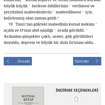
kullarına,
kutsal kişilere ve Senin isminden korkan
+
+
büyük küçük
herkese ödüllerinin
verilmesi ve
+
+
yeryüzünü mahvedenlerin
mahvedilmesi
için
belirlenmiş olan zaman geldi.”
+
19
Tanrı’nın gökteki mabedinin kutsal mekânı
+
+
açıldı ve O’nun ahit sandığı
orada görüldü.
Ardından şimşekler çaktı, sesler, gök gürültüleri
duyuldu, deprem ve büyük bir dolu fırtınası oldu.
Önceki
Sonraki
İNDİRME SEÇENEKLERİ
Dijital