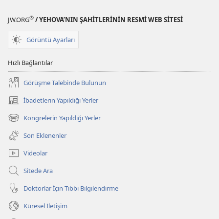
®
JW.ORG
/ YEHOVA’NIN ŞAHİTLERİNİN RESMİ WEB SİTESİ
Görüntü Ayarları
Hızlı Bağlantılar
Görüşme Talebinde Bulunun
İbadetlerin Yapıldığı Yerler
(yeni
pencere
Kongrelerin Yapıldığı Yerler
(yeni
açar)
pencere
Son Eklenenler
açar)
Videolar
Sitede Ara
Doktorlar İçin Tıbbi Bilgilendirme
Küresel İletişim