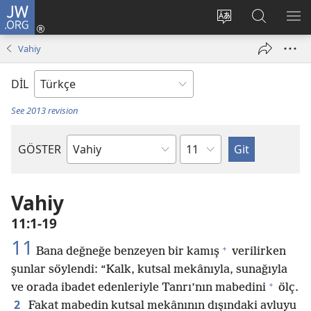
JW.ORG
Oturum
Aç
Site
Sitede
ME
(yeni
dilini
Ara
GÖ
Vahiy
pencere
değiştir
açar)
DİL
See 2013 revision
Bölüm
GÖSTER
Kutsal
Yazılardaki
Kitap
Vahiy
11:1-19
11
+
Bana değneğe benzeyen bir kamış
verilirken
şunlar söylendi: “Kalk, kutsal mekânıyla, sunağıyla
+
ve orada ibadet edenleriyle Tanrı’nın mabedini
ölç.
2
Fakat mabedin kutsal mekânının dışındaki avluyu