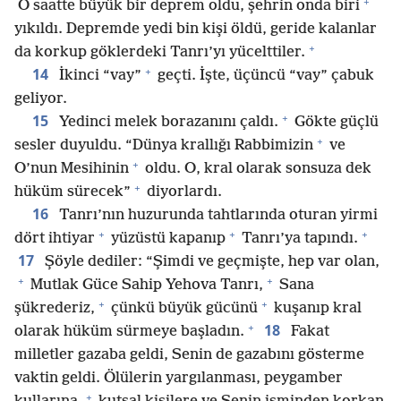
+
O saatte büyük bir deprem oldu, şehrin onda biri
yıkıldı. Depremde yedi bin kişi öldü, geride kalanlar
+
da korkup göklerdeki Tanrı’yı yücelttiler.
+
14
İkinci “vay”
geçti. İşte, üçüncü “vay” çabuk
geliyor.
+
15
Yedinci melek borazanını çaldı.
Gökte güçlü
+
sesler duyuldu. “Dünya krallığı Rabbimizin
ve
+
O’nun Mesihinin
oldu. O, kral olarak sonsuza dek
+
hüküm sürecek”
diyorlardı.
16
Tanrı’nın huzurunda tahtlarında oturan yirmi
+
+
+
dört ihtiyar
yüzüstü kapanıp
Tanrı’ya tapındı.
17
Şöyle dediler: “Şimdi ve geçmişte, hep var olan,
+
+
Mutlak Güce Sahip Yehova Tanrı,
Sana
+
+
şükrederiz,
çünkü büyük gücünü
kuşanıp kral
+
18
olarak hüküm sürmeye başladın.
Fakat
milletler gazaba geldi, Senin de gazabını gösterme
vaktin geldi. Ölülerin yargılanması, peygamber
+