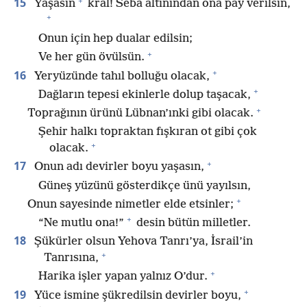
+
15
Yaşasın
kral! Seba altınından ona pay verilsin,
+
Onun için hep dualar edilsin;
+
Ve her gün övülsün.
+
16
Yeryüzünde tahıl bolluğu olacak,
+
Dağların tepesi ekinlerle dolup taşacak,
+
Toprağının ürünü Lübnan’ınki gibi olacak.
Şehir halkı topraktan fışkıran ot gibi çok
+
olacak.
+
17
Onun adı devirler boyu yaşasın,
Güneş yüzünü gösterdikçe ünü yayılsın,
+
Onun sayesinde nimetler elde etsinler;
+
“Ne mutlu ona!”
desin bütün milletler.
18
Şükürler olsun Yehova Tanrı’ya, İsrail’in
+
Tanrısına,
+
Harika işler yapan yalnız O’dur.
+
19
Yüce ismine şükredilsin devirler boyu,