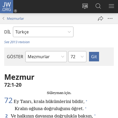
JW.ORG
Oturum
Aç
Site
Sitede
ME
(yeni
dilini
Ara
GÖ
Mezmurlar
pencere
değiştir
açar)
DİL
See 2013 revision
Bölüm
GÖSTER
Kutsal
Yazılardaki
Kitap
Mezmur
72:1-20
Süleyman için.
72
+
Ey Tanrı, krala hükümlerini bildir,
+
Kralın oğluna doğruluğunu öğret.
+
2
Ve halkının davasına doğrulukla baksın,