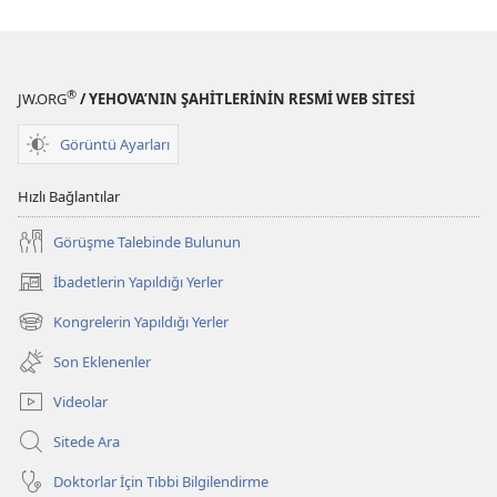
®
JW.ORG
/ YEHOVA’NIN ŞAHİTLERİNİN RESMİ WEB SİTESİ
Görüntü Ayarları
Hızlı Bağlantılar
Görüşme Talebinde Bulunun
İbadetlerin Yapıldığı Yerler
(yeni
pencere
Kongrelerin Yapıldığı Yerler
(yeni
açar)
pencere
Son Eklenenler
açar)
Videolar
Sitede Ara
Doktorlar İçin Tıbbi Bilgilendirme