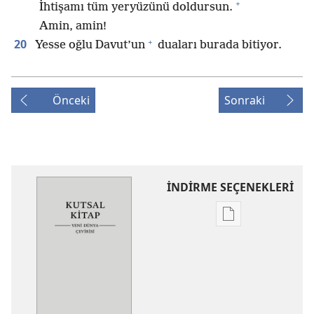
+
İhtişamı tüm yeryüzünü doldursun.
Amin, amin!
+
20
Yesse oğlu Davut’un
duaları burada bitiyor.
Önceki
Sonraki
İNDİRME SEÇENEKLERİ
Dijital
yayınları
indirme
seçenekleri
Kutsal
Kitap