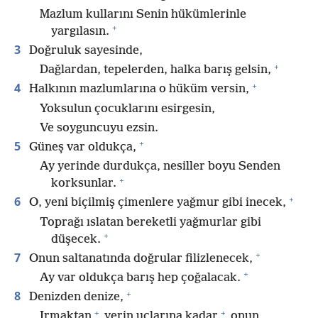
Mazlum kullarını Senin hükümlerinle
+
yargılasın.
3
Doğruluk sayesinde,
+
Dağlardan, tepelerden, halka barış gelsin,
+
4
Halkının mazlumlarına o hüküm versin,
Yoksulun çocuklarını esirgesin,
Ve soyguncuyu ezsin.
+
5
Güneş var oldukça,
Ay yerinde durdukça, nesiller boyu Senden
+
korksunlar.
+
6
O, yeni biçilmiş çimenlere yağmur gibi inecek,
Toprağı ıslatan bereketli yağmurlar gibi
+
düşecek.
+
7
Onun saltanatında doğrular filizlenecek,
+
Ay var oldukça barış hep çoğalacak.
+
8
Denizden denize,
+
+
Irmaktan
yerin uçlarına kadar
onun