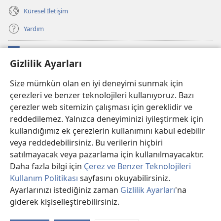
Küresel İletişim
Yardım
Bağışlar
(yeni
Gizlilik Ayarları
pencere
açar)
Watchtower ONLINE KÜTÜPHANE
Size mümkün olan en iyi deneyimi sunmak için
(yeni
çerezleri ve benzer teknolojileri kullanıyoruz. Bazı
pencere
®
JW Hub
açar)
çerezler web sitemizin çalışması için gereklidir ve
(yeni
pencere
reddedilemez. Yalnızca deneyiminizi iyileştirmek için
®
JW Library
Uygulaması
açar)
kullandığımız ek çerezlerin kullanımını kabul edebilir
veya reddedebilirsiniz. Bu verilerin hiçbiri
®
Watchtower Library
satılmayacak veya pazarlama için kullanılmayacaktır.
Daha fazla bilgi için
Çerez ve Benzer Teknolojileri
Kullanım Politikası
sayfasını okuyabilirsiniz.
Ayarlarınızı istediğiniz zaman
Gizlilik Ayarları
'na
Copyright
© 2026 Watch Tower Bible and Tract Society of PA.
giderek kişiselleştirebilirsiniz.
İç
KULLANIM ŞARTLARI
|
GİZLİLİK POLİTİKASI
|
GİZLİLİK AYARLARI
Kı