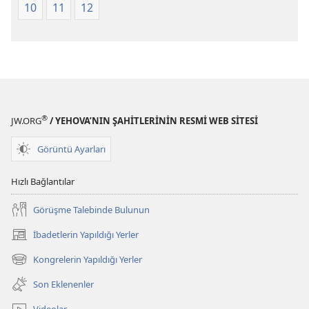
10
11
12
®
JW.ORG
/ YEHOVA’NIN ŞAHİTLERİNİN RESMİ WEB SİTESİ
Görüntü Ayarları
Hızlı Bağlantılar
Görüşme Talebinde Bulunun
İbadetlerin Yapıldığı Yerler
(yeni
pencere
Kongrelerin Yapıldığı Yerler
(yeni
açar)
pencere
Son Eklenenler
açar)
Videolar