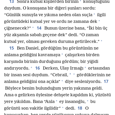
+
13
Sonra kutsal kişilerden birinin
konuştuğunu
duydum. O konuşana bir diğeri şunları sordu:
+
“Günlük sunuyla ve yıkıma neden olan suçla
ilgili
+
görüntüdeki kutsal yer ve ordu ne zamana dek
+
14
çiğnenecek?”
Bunun üzerine bana, “İki bin üç
yüz akşamla sabah geçene dek” dedi. “O zaman
+
kutsal yer, olması gereken duruma getirilecek.”
15
Ben Daniel, gördüğüm bu görüntünün ne
+
anlama geldiğini kavramaya
çalışırken birden
karşımda birinin durduğunu gördüm; bir yiğidi
+
+
16
andırıyordu.
Derken, Ulay Irmağı
ortasından
+
*
bir insan sesi duydum. “Cebrail,
gördüklerinin ne
+
17
anlama geldiğini ona açıkla”
diye sesleniyordu.
Böylece benim bulunduğum yerin yakınına geldi.
Ama o gelirken öylesine dehşete kapıldım ki, yüzüstü
+
+
yere yıkıldım. Bana “Anla
ey insanoğlu,
bu
+
18
görüntü son vakitle ilgilidir”
dedi.
O