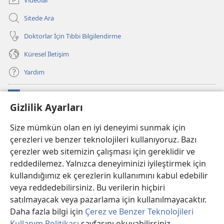
Sitede Ara
Doktorlar İçin Tıbbi Bilgilendirme
Küresel İletişim
Yardım
Bağışlar
(yeni
Gizlilik Ayarları
pencere
açar)
Watchtower ONLINE KÜTÜPHANE
Size mümkün olan en iyi deneyimi sunmak için
(yeni
çerezleri ve benzer teknolojileri kullanıyoruz. Bazı
pencere
®
JW Hub
açar)
çerezler web sitemizin çalışması için gereklidir ve
(yeni
pencere
reddedilemez. Yalnızca deneyiminizi iyileştirmek için
®
JW Library
Uygulaması
açar)
kullandığımız ek çerezlerin kullanımını kabul edebilir
veya reddedebilirsiniz. Bu verilerin hiçbiri
®
Watchtower Library
satılmayacak veya pazarlama için kullanılmayacaktır.
Daha fazla bilgi için
Çerez ve Benzer Teknolojileri
Kullanım Politikası
sayfasını okuyabilirsiniz.