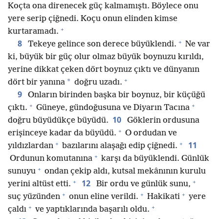
Koçta ona direnecek güç kalmamıştı. Böylece onu
yere serip çiğnedi. Koçu onun elinden kimse
+
kurtaramadı.
+
8
Tekeye gelince son derece büyüklendi.
Ne var
ki, büyük bir güç olur olmaz büyük boynuzu kırıldı,
yerine dikkat çeken dört boynuz çıktı ve dünyanın
+
*
dört bir yanına
doğru uzadı.
9
Onların birinden başka bir boynuz, bir küçüğü
+
+
çıktı.
Güneye, gündoğusuna ve Diyarın Tacına
10
doğru büyüdükçe büyüdü.
Göklerin ordusuna
+
erişinceye kadar da büyüdü.
O ordudan ve
+
+
11
yıldızlardan
bazılarını alaşağı edip çiğnedi.
+
Ordunun komutanına
karşı da büyüklendi. Günlük
+
sunuyu
ondan çekip aldı, kutsal mekânının kurulu
+
+
12
yerini altüst etti.
Bir ordu ve günlük sunu,
+
+
+
suç yüzünden
onun eline verildi.
Hakikati
yere
+
+
çaldı
ve yaptıklarında başarılı oldu.