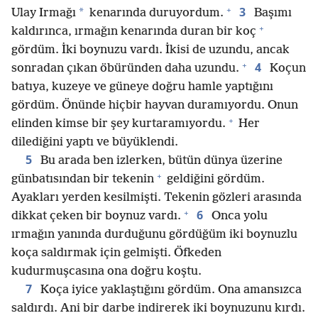
+
3
*
Ulay Irmağı
kenarında duruyordum.
Başımı
+
kaldırınca, ırmağın kenarında duran bir koç
gördüm. İki boynuzu vardı. İkisi de uzundu, ancak
+
4
sonradan çıkan öbüründen daha uzundu.
Koçun
batıya, kuzeye ve güneye doğru hamle yaptığını
gördüm. Önünde hiçbir hayvan duramıyordu. Onun
+
elinden kimse bir şey kurtaramıyordu.
Her
dilediğini yaptı ve büyüklendi.
5
Bu arada ben izlerken, bütün dünya üzerine
+
günbatısından bir tekenin
geldiğini gördüm.
Ayakları yerden kesilmişti. Tekenin gözleri arasında
+
6
dikkat çeken bir boynuz vardı.
Onca yolu
ırmağın yanında durduğunu gördüğüm iki boynuzlu
koça saldırmak için gelmişti. Öfkeden
kudurmuşcasına ona doğru koştu.
7
Koça iyice yaklaştığını gördüm. Ona amansızca
saldırdı. Ani bir darbe indirerek iki boynuzunu kırdı.