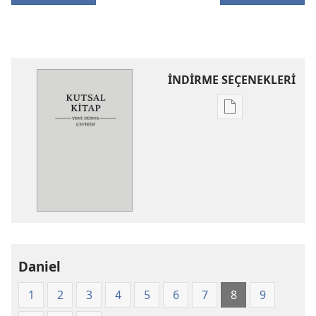
İNDİRME SEÇENEKLERİ
Dijital
yayınları
indirme
seçenekleri
Kutsal
Kitap
Yeni
Dünya
Çevirisi
Daniel
(2008)
1
2
3
4
5
6
7
8
9