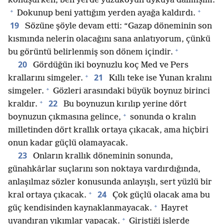
konuşurken, ben yerde yüzükoyun uykuya dalmışım.
+
+
Dokunup beni yattığım yerden ayağa kaldırdı.
19
Sözüne şöyle devam etti: “Gazap döneminin son
kısmında nelerin olacağını sana anlatıyorum, çünkü
+
bu görüntü belirlenmiş son dönem içindir.
20
Gördüğün iki boynuzlu koç Med ve Pers
+
21
krallarını simgeler.
Kıllı teke ise Yunan kralını
+
simgeler.
Gözleri arasındaki büyük boynuz birinci
+
22
kraldır.
Bu boynuzun kırılıp yerine dört
+
boynuzun çıkmasına gelince,
sonunda o kralın
milletinden dört krallık ortaya çıkacak, ama hiçbiri
onun kadar güçlü olamayacak.
23
Onların krallık döneminin sonunda,
günahkârlar suçlarını son noktaya vardırdığında,
anlaşılmaz sözler konusunda anlayışlı, sert yüzlü bir
+
24
kral ortaya çıkacak.
Çok güçlü olacak ama bu
+
güç kendisinden kaynaklanmayacak.
Hayret
+
uyandıran yıkımlar yapacak.
Giriştiği işlerde