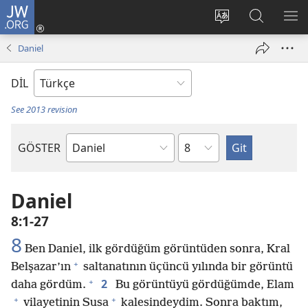
JW.ORG
Oturum
Aç
Site
Sitede
ME
(yeni
dilini
Ara
GÖ
Daniel
pencere
değiştir
açar)
DİL
See 2013 revision
Bölüm
GÖSTER
Kutsal
Yazılardaki
Kitap
Daniel
8:1-27
8
Ben Daniel, ilk gördüğüm görüntüden sonra, Kral
+
Belşazar’ın
saltanatının üçüncü yılında bir görüntü
+
2
daha gördüm.
Bu görüntüyü gördüğümde, Elam
+
+
vilayetinin Susa
kalesindeydim. Sonra baktım,