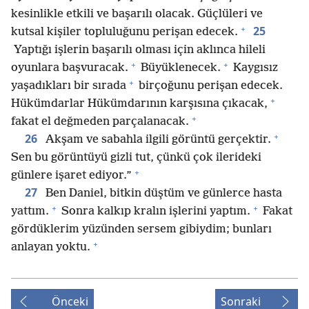
kesinlikle etkili ve başarılı olacak. Güçlüleri ve
+
25
kutsal kişiler topluluğunu perişan edecek.
Yaptığı işlerin başarılı olması için aklınca hileli
+
+
oyunlara başvuracak.
Büyüklenecek.
Kaygısız
+
yaşadıkları bir sırada
birçoğunu perişan edecek.
+
Hükümdarlar Hükümdarının karşısına çıkacak,
+
fakat el değmeden parçalanacak.
+
26
Akşam ve sabahla ilgili görüntü gerçektir.
Sen bu görüntüyü gizli tut, çünkü çok ilerideki
+
günlere işaret ediyor.”
27
Ben Daniel, bitkin düştüm ve günlerce hasta
+
+
yattım.
Sonra kalkıp kralın işlerini yaptım.
Fakat
gördüklerim yüzünden sersem gibiydim; bunları
+
anlayan yoktu.
Önceki
Sonraki