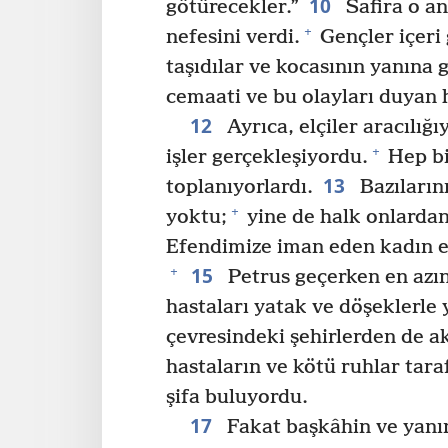
10
götürecekler.”
Safira o an
+
nefesini verdi.
Gençler içeri 
taşıdılar ve kocasının yanına
cemaati ve bu olayları duyan 
12
Ayrıca, elçiler aracılığ
+
işler gerçekleşiyordu.
Hep bi
13
toplanıyorlardı.
Bazıların
+
yoktu;
yine de halk onlardan
Efendimize iman eden kadın er
15
+
Petrus geçerken en azın
hastaları yatak ve döşeklerle y
çevresindeki şehirlerden de ak
hastaların ve kötü ruhlar tara
şifa buluyordu.
17
Fakat başkâhin ve yanı