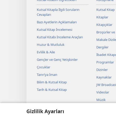
Kutsal Kitapla İlgili Soruların
Kutsal Kitap
Cevapları
Kitaplar
Bazı Ayetlerin Açıklamaları
Kitapçıklar
Kutsal Kitap İncelemesi
Broşürler ve
Kutsal Kitabı İnceleme Araçları
Makale Dizile
Huzur & Mutluluk
Dergiler
Evlilik & Aile
İbadet Kitapç
Gençler ve Genç Yetişkinler
Programlar
Çocuklar
Dizinler
Tanrı’ya İman
Kaynaklar
Bilim & Kutsal Kitap
JW Broadcas
Tarih & Kutsal Kitap
Videolar
Müzik
Sesli Temsille
Gizlilik Ayarları
Kutsal Kitap