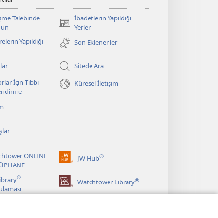
şme Talebinde
İbadetlerin Yapıldığı
(yeni
nun
Yerler
pencere
elerin Yapıldığı
Son Eklenenler
açar)
lar
Sitede Ara
rlar İçin Tıbbi
Küresel İletişim
lendirme
ım
şlar
chtower ONLINE
®
JW Hub
(yeni
ÜPHANE
pencere
®
ibrary
®
açar)
Watchtower Library
ulaması