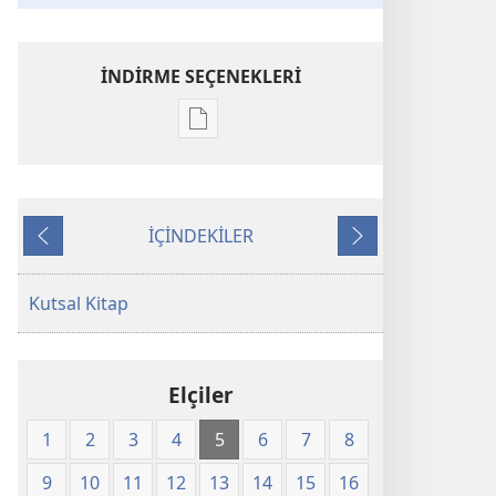
İNDİRME SEÇENEKLERİ
Dijital
yayınları
indirme
seçenekleri
İÇİNDEKİLER
Kutsal
Önceki
Sonraki
Kitap
Yeni
Kutsal Kitap
Dünya
Çevirisi
(2008)
Elçiler
1
2
3
4
5
6
7
8
9
10
11
12
13
14
15
16