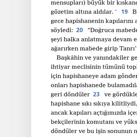
mensupları) büyük bir kıskanç
19
+
gözetim altına aldılar.
Bu
gece hapishanenin kapılarını 
20
söyledi:
“Doğruca mabede 
şeyi halka anlatmaya devam e
ağarırken mabede girip Tanrı’
Başkâhin ve yanındakiler gel
ihtiyar meclisinin tümünü topl
için hapishaneye adam gönder
onları hapishanede bulamadıl
23
geri döndüler
ve gördükle
hapishane sıkı sıkıya kilitliyd
ancak kapıları açtığımızda iç
bekçilerinin komutanı ve yükse
döndüler ve bu işin sonunun 