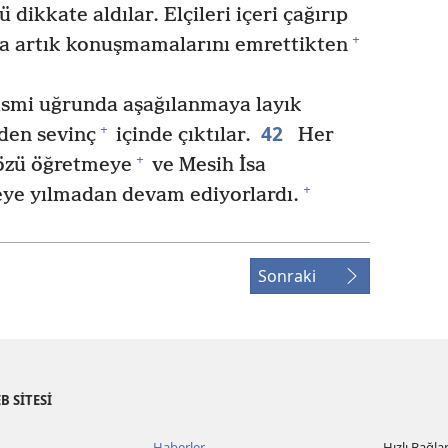
dikkate aldılar. Elçileri içeri çağırıp
+
la artık konuşmamalarını emrettikten
n ismi uğrunda aşağılanmaya layık
42
+
den sevinç
içinde çıktılar.
Her
+
özü öğretmeye
ve Mesih İsa
+
eye yılmadan devam ediyorlardı.
Sonraki
B SİTESİ
Haberler
Hızlı Bağlan