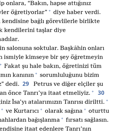
p onlara, “Bakın, hapse attığınız
+
ler öğretiyorlar”
diye haber verdi.
ndisine bağlı görevlilerle birlikte
lk kendilerini taşlar diye
adılar.
rin salonuna soktular. Başkâhin onları
 ismiyle kimseye bir şey öğretmeyin
+
Fakat şu hale bakın, öğretinizi tüm
+
mın kanının
sorumluluğunu bizim
29
” dedi.
Petrus ve diğer elçiler şu
30
+
dan önce Tanrı’ya itaat etmeliyiz.
+
niz İsa’yı atalarımızın Tanrısı diriltti.
+
+
+
ve Kurtarıcı
olarak sağına
oturttu
+
nahlardan bağışlanma
fırsatı sağlasın.
ndisine itaat edenlere Tanrı’nın