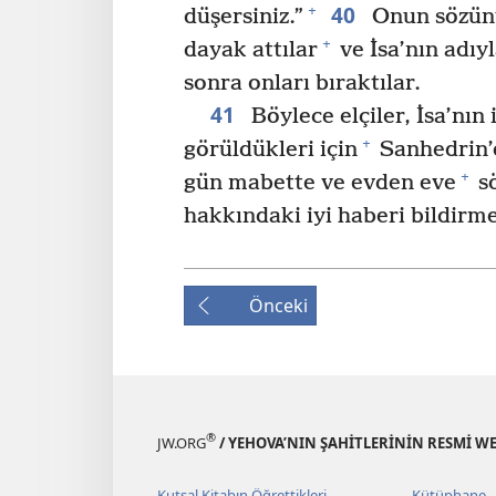
40
+
düşersiniz.”
Onun sözünü 
+
dayak attılar
ve İsa’nın adıy
sonra onları bıraktılar.
41
Böylece elçiler, İsa’nı
+
görüldükleri için
Sanhedrin’
+
gün mabette ve evden eve
s
hakkındaki iyi haberi bildirm
Önceki
®
JW.ORG
/ YEHOVA’NIN ŞAHİTLERİNİN RESMİ WE
Kutsal Kitabın Öğrettikleri
Kütüphane