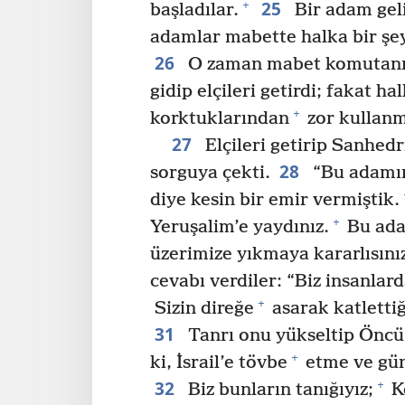
25
+
başladılar.
Bir adam geli
adamlar mabette halka bir şey
26
O zaman mabet komutanı ke
gidip elçileri getirdi; fakat ha
+
korktuklarından
zor kullanm
27
Elçileri getirip Sanhed
28
sorguya çekti.
“Bu adamın
diye kesin bir emir vermiştik.
+
Yeruşalim’e yaydınız.
Bu ada
üzerimize yıkmaya kararlısınız
cevabı verdiler: “Biz insanlar
+
Sizin direğe
asarak katlettiği
31
Tanrı onu yükseltip Öncü
+
ki, İsrail’e tövbe
etme ve gü
32
+
Biz bunların tanığıyız;
Ke