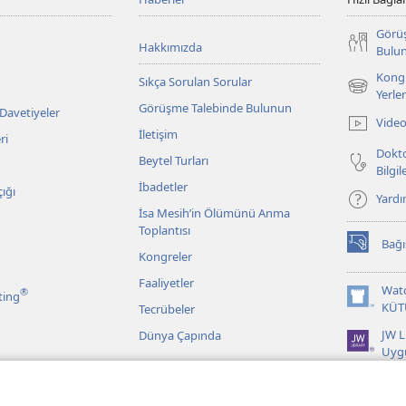
Görü
Hakkımızda
Bulu
Kongr
Sıkça Sorulan Sorular
(yeni
Yerler
Görüşme Talebinde Bulunun
pencere
 Davetiyeler
Video
açar)
İletişim
ri
Dokto
Beytel Turları
Bilgi
İbadetler
ığı
Yard
İsa Mesih’in Ölümünü Anma
Toplantısı
Bağı
(yeni
Kongreler
pencere
Faaliyetler
açar)
Wat
®
ting
(yeni
KÜT
Tecrübeler
pencere
JW L
Dünya Çapında
açar)
Uyg
r
 Kayıtlarından