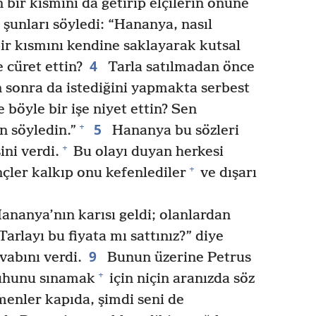
bir kısmını da getirip elçilerin önüne
şunları söyledi: “Hananya, nasıl
r kısmını kendine saklayarak kutsal
4
cüret ettin?
Tarla satılmadan önce
n sonra da istediğini yapmakta serbest
böyle bir işe niyet ettin? Sen
5
+
n söyledin.”
Hananya bu sözleri
+
ini verdi.
Bu olayı duyan herkesi
+
ler kalkıp onu kefenlediler
ve dışarı
ananya’nın karısı geldi; olanlardan
arlayı bu fiyata mı sattınız?” diye
9
vabını verdi.
Bunun üzerine Petrus
+
ruhunu sınamak
için niçin aranızda söz
ömenler kapıda, şimdi seni de