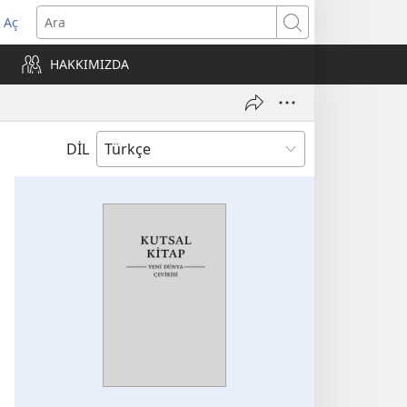
 Aç
Ara
ere
HAKKIMIZDA
)
DİL