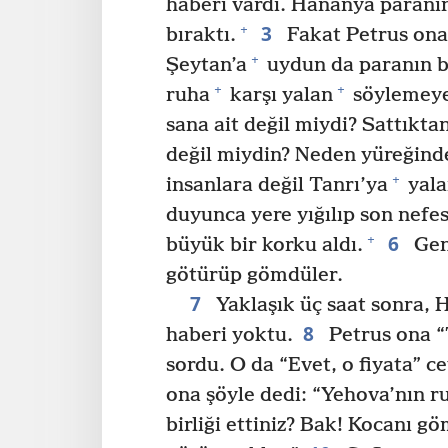
haberi vardı. Hananya paranın 
3
+
bıraktı.
Fakat Petrus ona 
+
Şeytan’a
uydun da paranın bi
+
+
ruha
karşı yalan
söylemeye 
sana ait değil miydi? Sattıkta
değil miydin? Neden yüreğinde 
+
insanlara değil Tanrı’ya
yala
duyunca yere yığılıp son nefes
6
+
büyük bir korku aldı.
Genç
götürüp gömdüler.
7
Yaklaşık üç saat sonra, H
8
haberi yoktu.
Petrus ona “T
sordu. O da “Evet, o fiyata” ce
ona şöyle dedi: “Yehova’nın 
birliği ettiniz? Bak! Kocanı g