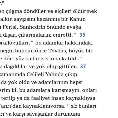
.”
 çılgına döndüler ve elçileri öldürmek
alkın saygısını kazanmış bir Kanun
ı Ferisi, Sanhedrin önünde ayağa
35
+
in dışarı çıkarmalarını emretti.
+
railoğulları,
bu adamlar hakkındaki
neğin bundan önce Tevdas, büyük bir
+
 dört yüz kadar kişi ona katıldı.
37
 dağıldılar ve yok olup gittiler.
amanında Celileli Yahuda çıkıp
o da yok oldu ve adamlarının hepsi
erim ki, bu adamlara karışmayın, onları
tertip ya da faaliyet insan kaynaklıysa
+
anrı’dan kaynaklanıyorsa,
siz bunları
rı’ya karşı savaşanlar durumuna