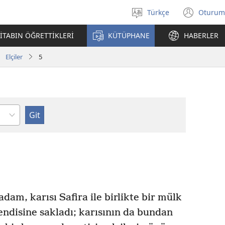
Türkçe
Oturum
Dil
(yeni
seçin
penc
İTABIN ÖĞRETTİKLERİ
KÜTÜPHANE
HABERLER
açar
Elçiler
5
lüm
am, karısı Safira ile birlikte bir mülk
endisine sakladı; karısının da bundan