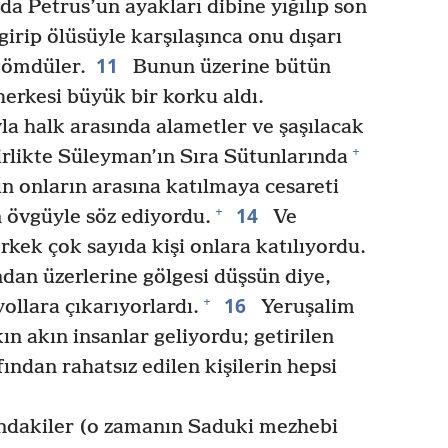
da Petrus’un ayakları dibine yığılıp son
girip ölüsüyle karşılaşınca onu dışarı
11
 gömdüler.
Bunun üzerine bütün
herkesi büyük bir korku aldı.
ıyla halk arasında alametler ve şaşılacak
+
rlikte Süleyman’ın Sıra Sütunlarında
ın onların arasına katılmaya cesareti
14
+
 övgüyle söz ediyordu.
Ve
kek çok sayıda kişi onlara katılıyordu.
dan üzerlerine gölgesi düşsün diye,
16
+
ollara çıkarıyorlardı.
Yeruşalim
ın akın insanlar geliyordu; getirilen
fından rahatsız edilen kişilerin hepsi
ndakiler (o zamanın Saduki mezhebi