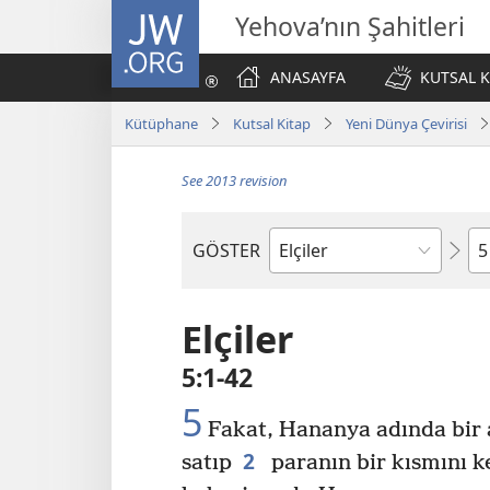
JW.ORG
Yehova’nın Şahitleri
ANASAYFA
KUTSAL K
Kütüphane
Kutsal Kitap
Yeni Dünya Çevirisi
See 2013 revision
Bö
GÖSTER
Kutsal
Yazılardaki
Kitap
Elçiler
5:1-42
5
Fakat, Hananya adında bir ad
2
satıp
paranın bir kısmını k