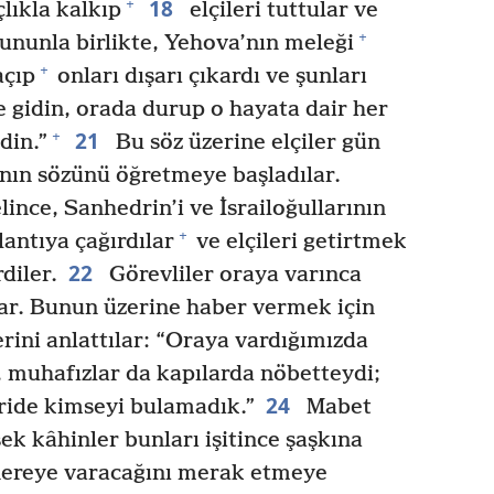
18
+
lıkla kalkıp
elçileri tuttular ve
+
nunla birlikte, Yehova’nın meleği
+
açıp
onları dışarı çıkardı ve şunları
gidin, orada durup o hayata dair her
21
+
din.”
Bu söz üzerine elçiler gün
nın sözünü öğretmeye başladılar.
ince, Sanhedrin’i ve İsrailoğullarının
+
antıya çağırdılar
ve elçileri getirtmek
22
diler.
Görevliler oraya varınca
ar. Bunun üzerine haber vermek için
rini anlattılar: “Oraya vardığımızda
i, muhafızlar da kapılarda nöbetteydi;
24
eride kimseyi bulamadık.”
Mabet
k kâhinler bunları işitince şaşkına
nereye varacağını merak etmeye