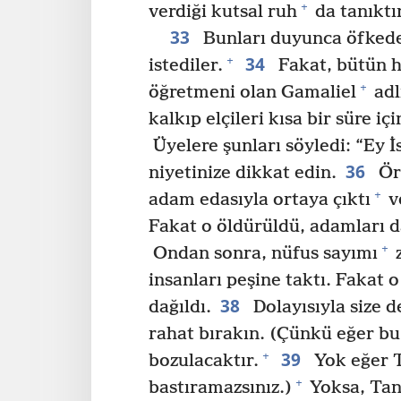
+
verdiği kutsal ruh
da tanıktır
33
Bunları duyunca öfkeden
34
+
istediler.
Fakat, bütün h
+
öğretmeni olan Gamaliel
adl
kalkıp elçileri kısa bir süre iç
Üyelere şunları söyledi: “Ey İs
36
niyetinize dikkat edin.
Ör
+
adam edasıyla ortaya çıktı
ve
Fakat o öldürüldü, adamları da
+
Ondan sonra, nüfus sayımı
z
insanları peşine taktı. Fakat 
38
dağıldı.
Dolayısıyla size d
rahat bırakın. (Çünkü eğer bu 
39
+
bozulacaktır.
Yok eğer T
+
bastıramazsınız.)
Yoksa, Tan