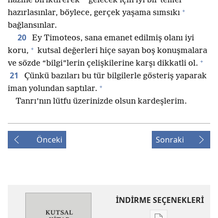
hazine biriktirerek
gelecek için iyi bir temel
+
hazırlasınlar, böylece, gerçek yaşama sımsıkı
bağlansınlar.
20
Ey Timoteos, sana emanet edilmiş olanı iyi
+
koru,
kutsal değerleri hiçe sayan boş konuşmalara
+
ve sözde “bilgi”lerin çelişkilerine karşı dikkatli ol.
21
Çünkü bazıları bu tür bilgilerle gösteriş yaparak
+
iman yolundan saptılar.
Tanrı’nın lütfu üzerinizde olsun kardeşlerim.
Önceki
Sonraki
İNDİRME SEÇENEKLERİ