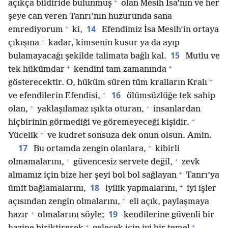
+
açıkça bildiride bulunmuş
olan Mesih İsa’nın ve her
şeye can veren Tanrı’nın huzurunda sana
+
14
emrediyorum
ki,
Efendimiz İsa Mesih’in ortaya
+
çıkışına
kadar, kimsenin kusur ya da ayıp
15
bulamayacağı şekilde talimata bağlı kal.
Mutlu ve
+
+
tek hükümdar
kendini tam zamanında
+
gösterecektir. O, hüküm süren tüm kralların Kralı
+
16
ve efendilerin Efendisi,
ölümsüzlüğe tek sahip
+
+
olan,
yaklaşılamaz ışıkta oturan,
insanlardan
+
hiçbirinin görmediği ve göremeyeceği kişidir.
+
Yücelik
ve kudret sonsuza dek onun olsun. Amin.
+
17
Bu ortamda zengin olanlara,
kibirli
+
+
olmamalarını,
güvencesiz servete değil,
zevk
+
almamız için bize her şeyi bol bol sağlayan
Tanrı’ya
+
18
ümit bağlamalarını,
iyilik yapmalarını,
iyi işler
+
açısından zengin olmalarını,
eli açık, paylaşmaya
+
19
hazır
olmalarını söyle;
kendilerine güvenli bir
+
+