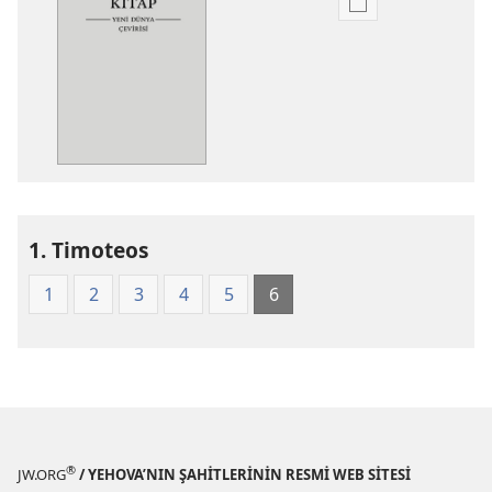
Dijital
yayınları
indirme
seçenekleri
Kutsal
Kitap
Yeni
Dünya
Çevirisi
1. Timoteos
(2008)
1
2
3
4
5
6
®
JW.ORG
/ YEHOVA’NIN ŞAHİTLERİNİN RESMİ WEB SİTESİ