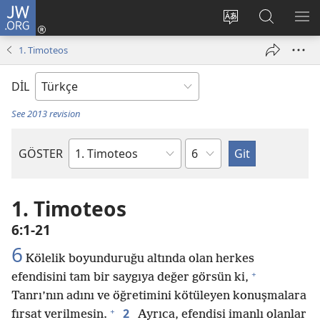
JW.ORG
Oturum
Aç
Site
Sitede
ME
(yeni
dilini
Ara
GÖ
1. Timoteos
pencere
değiştir
açar)
DİL
See 2013 revision
Bölüm
GÖSTER
Kutsal
Yazılardaki
Kitap
1. Timoteos
6:1-21
6
Kölelik boyunduruğu altında olan herkes
+
efendisini tam bir saygıya değer görsün ki,
Tanrı’nın adını ve öğretimini kötüleyen konuşmalara
+
2
fırsat verilmesin.
Ayrıca, efendisi imanlı olanlar