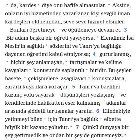
+
+
+
da, kardeş
diye onu hafife almasınlar.
Aksine,
onların iyi hizmetinden yararlanan kişi sevgili iman
kardeşleri olduğundan, seve seve hizmet etsinler.
+
3
Bunları öğretmeye
ve öğütlemeye devam et.
+
Bir adam başka bir öğreti yayıyorsa,
Efendimiz İsa
+
+
Mesih’in sağlıklı
sözlerini ve Tanrı’ya bağlılığa
4
dayanan öğretimi kabul etmiyorsa;
gururlanmış,
+
+
hiçbir şey anlamayan,
tartışmalar ve kelime
+
+
kavgaları
konusunda saplantılı
biridir. Bu şeyler
+
+
hasete,
çekişmelere, aşağılayıcı
konuşmalara,
5
zararlı kuşkulara yol açar;
Tanrı’ya bağlılığı
+
+
kazanç yolu sayarak
düşünüşleri yozlaşmış
ve
+
kendilerinde hakikatten eser kalmamış
adamlar
6
arasında şiddetli tartışmalar yaratır.
Elindekiyle
+
+
yetinmeyi bilen
için Tanrı’ya bağlılık
elbette
+
7
büyük bir kazanç yoludur.
Çünkü dünyaya bir
+
şey getirmedik ve ondan bir şey de götüremeyiz.