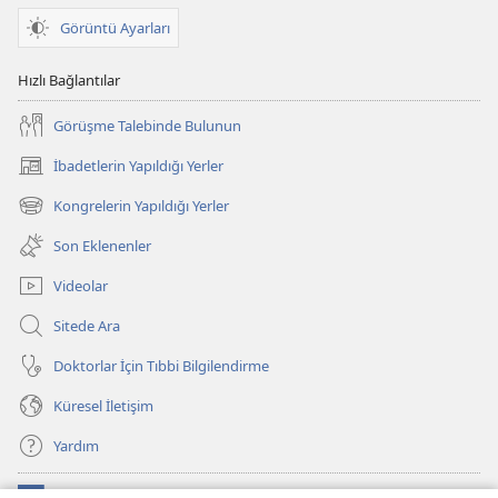
Görüntü Ayarları
Hızlı Bağlantılar
Görüşme Talebinde Bulunun
İbadetlerin Yapıldığı Yerler
(yeni
pencere
Kongrelerin Yapıldığı Yerler
(yeni
açar)
pencere
Son Eklenenler
açar)
Videolar
Sitede Ara
Doktorlar İçin Tıbbi Bilgilendirme
Küresel İletişim
Yardım