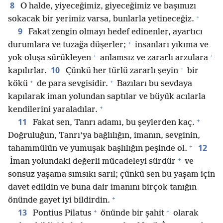
8
O halde, yiyeceğimiz, giyeceğimiz ve başımızı
+
sokacak bir yerimiz varsa, bunlarla yetineceğiz.
9
Fakat zengin olmayı hedef edinenler, ayartıcı
+
durumlara ve tuzağa düşerler;
insanları yıkıma ve
+
+
yok oluşa sürükleyen
anlamsız ve zararlı arzulara
+
10
kapılırlar.
Çünkü her türlü zararlı şeyin
bir
+
+
kökü
de para sevgisidir.
Bazıları bu sevdaya
kapılarak iman yolundan saptılar ve büyük acılarla
+
kendilerini yaraladılar.
+
11
Fakat sen, Tanrı adamı, bu şeylerden kaç.
Doğruluğun, Tanrı’ya bağlılığın, imanın, sevginin,
+
12
tahammülün ve yumuşak başlılığın peşinde ol.
+
İman yolundaki değerli mücadeleyi sürdür
ve
sonsuz yaşama sımsıkı sarıl; çünkü sen bu yaşam için
davet edildin ve buna dair imanını birçok tanığın
+
önünde gayet iyi bildirdin.
+
+
13
Pontius Pilatus
önünde bir şahit
olarak