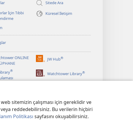
lar
Sitede Ara
rlar İçin Tıbbi
Küresel İletişim
lendirme
ım
şlar
chtower ONLINE
®
JW Hub
(yeni
ÜPHANE
pencere
®
ibrary
®
açar)
Watchtower Library
ulaması
web sitemizin çalışması için gereklidir ve
veya reddedebilirsiniz. Bu verilerin hiçbiri
lanım Politikası
sayfasını okuyabilirsiniz.
KASI
|
GİZLİLİK AYARLARI