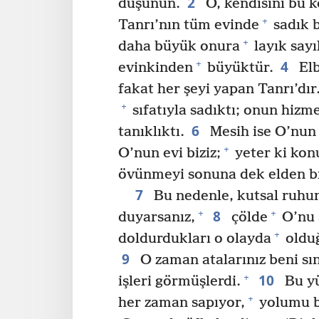
2
düşünün.
O, kendisini bu k
+
Tanrı’nın tüm evinde
sadık b
+
daha büyük onura
layık sayı
4
+
evinkinden
büyüktür.
Elb
fakat her şeyi yapan Tanrı’dır
+
sıfatıyla sadıktı; onun hizme
6
tanıklıktı.
Mesih ise O’nun 
+
O’nun evi biziz;
yeter ki kon
övünmeyi sonuna dek elden b
7
Bu nedenle, kutsal ruhu
8
+
+
duyarsanız,
çölde
O’nu 
+
doldurdukları o olayda
olduğ
9
O zaman atalarınız beni sın
10
+
işleri görmüşlerdi.
Bu yü
+
her zaman sapıyor,
yolumu bi