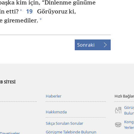
başka kim için, “Dinlenme günüme
19
+
n etti?
Görüyoruz ki,
+
e giremediler.
Sonraki
B SİTESİ
Haberler
Hızlı Bağlan
Görü
Hakkımızda
Bulu
Kongr
Sıkça Sorulan Sorular
(yeni
Yerler
Görüşme Talebinde Bulunun
pencere
 Davetiyeler