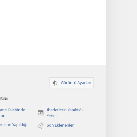
Görüntü Ayarları
tılar
şme Talebinde
İbadetlerin Yapıldığı
(yeni
nun
Yerler
pencere
elerin Yapıldığı
Son Eklenenler
açar)