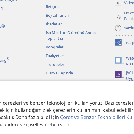
Video
açar)
İletişim
ri
Dokto
Beytel Turları
Bilgi
İbadetler
ığı
Yard
İsa Mesih’in Ölümünü Anma
Toplantısı
Bağı
(yeni
Kongreler
pencere
Faaliyetler
açar)
Wat
®
ting
(yeni
KÜT
Tecrübeler
pencere
JW L
Dünya Çapında
açar)
Uyg
r
 Kayıtlarından
erezleri ve benzer teknolojileri kullanıyoruz. Bazı çerezler 
k için kullandığımız ek çerezlerin kullanımını kabul edebilir 
aktır. Daha fazla bilgi için
Çerez ve Benzer Teknolojileri Kul
na giderek kişiselleştirebilirsiniz.
er Bible and Tract Society of PA.
KULLANIM ŞARTLARI
|
GİZLİLİK POLİTİ