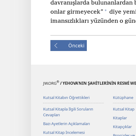
davranışlarda bulunanlardan 
+
onlar girmeyecek”
diye yemi
imansızlıkları yüzünden o gün
Önceki
®
JW.ORG
/ YEHOVA’NIN ŞAHİTLERİNİN RESMİ WE
Kutsal Kitabın Öğrettikleri
Kütüphane
Kutsal Kitapla İlgili Soruların
Kutsal Kitap
Cevapları
Kitaplar
Bazı Ayetlerin Açıklamaları
Kitapçıklar
Kutsal Kitap İncelemesi
Broşürler ve