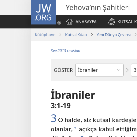
JW.ORG
Yehova’nın Şahitleri
ANASAYFA
KUTSAL K
Kütüphane
Kutsal Kitap
Yeni Dünya Çevirisi
See 2013 revision
Bö
GÖSTER
Kutsal
Yazılardaki
Kitap
İbraniler
3:1-19
3
O halde, siz kutsal kardeşl
+
olanlar,
açıkça kabul ettiğim