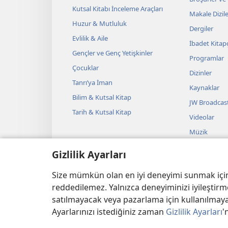
Kutsal Kitabı İnceleme Araçları
Makale Dizile
Huzur & Mutluluk
Dergiler
Evlilik & Aile
İbadet Kitapç
Gençler ve Genç Yetişkinler
Programlar
Çocuklar
Dizinler
Tanrı’ya İman
Kaynaklar
Bilim & Kutsal Kitap
JW Broadcas
Tarih & Kutsal Kitap
Videolar
Müzik
Sesli Temsille
Gizlilik Ayarları
Kutsal Kitap
Okumalar
Size mümkün olan en iyi deneyimi sunmak için ç
reddedilemez. Yalnızca deneyiminizi iyileştirme
satılmayacak veya pazarlama için kullanılmayac
Ayarlarınızı istediğiniz zaman
Gizlilik Ayarları
'
Copyright
© 2026 Watch Tow