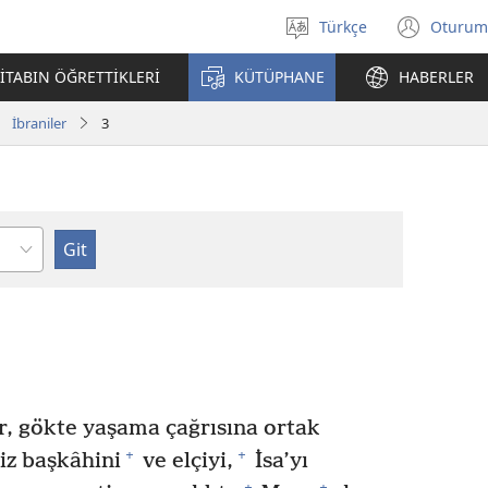
Türkçe
Oturum
Dil
(yeni
seçin
penc
İTABIN ÖĞRETTİKLERİ
KÜTÜPHANE
HABERLER
açar
İbraniler
3
lüm
er, gökte yaşama çağrısına ortak
+
+
iz başkâhini
ve elçiyi,
İsa’yı
+
+