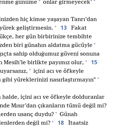
+
+
lenme günüme
onlar girmeyecek’
çinizden hiç kimse yaşayan Tanrı’dan
13
+
yürek geliştirmesin.
Fakat
kçe, her gün birbirinize tembihte
+
izden biri günahın aldatma gücüyle
ıçta sahip olduğumuz güveni sonuna
15
+
Mesih’le birlikte payımız olur,
+
uyarsanız,
içini acı ve öfkeyle
+
gibi yüreklerinizi nasırlaştırmayın”
halde, içini acı ve öfkeyle dolduranlar
nde Mısır’dan çıkanların tümü değil mi?
+
mlerden usanç duydu?
Günah
18
+
ilenlerden değil mi?
İtaatsiz