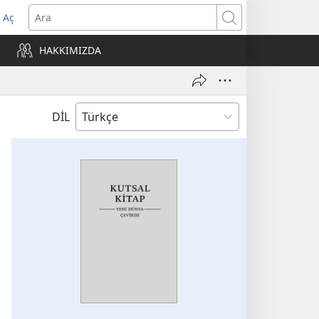
 Aç
Ara
ere
HAKKIMIZDA
)
DİL