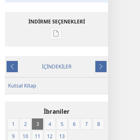
İNDİRME SEÇENEKLERİ
Dijital
yayınları
indirme
seçenekleri
İÇİNDEKİLER
Kutsal
Önceki
Sonraki
Kitap
Yeni
Kutsal Kitap
Dünya
Çevirisi
(2008)
İbraniler
1
2
3
4
5
6
7
8
9
10
11
12
13