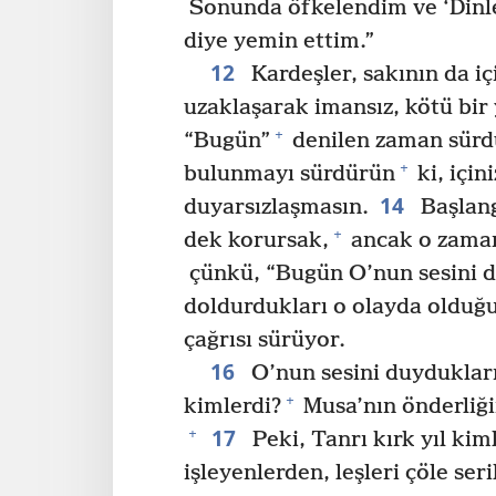
Sonunda öfkelendim ve ‘Din
diye yemin ettim.”
12
Kardeşler, sakının da i
uzaklaşarak imansız, kötü bir 
+
“Bugün”
denilen zaman sürdü
+
bulunmayı sürdürün
ki, için
14
duyarsızlaşmasın.
Başlang
+
dek korursak,
ancak o zaman 
çünkü, “Bugün O’nun sesini d
doldurdukları o olayda olduğu 
çağrısı sürüyor.
16
O’nun sesini duydukları 
+
kimlerdi?
Musa’nın önderliği
17
+
Peki, Tanrı kırk yıl ki
işleyenlerden, leşleri çöle ser