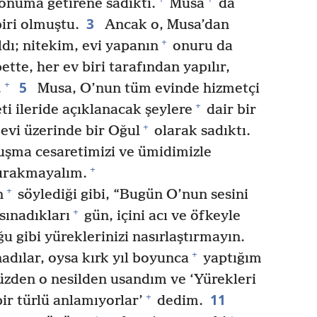
onuma getirene sadıktı.
Musa
da
3
iri olmuştu.
Ancak o, Musa’dan
+
ldı; nitekim, evi yapanın
onuru da
ette, her ev biri tarafından yapılır,
5
+
.
Musa, O’nun tüm evinde hizmetçi
+
ti ileride açıklanacak şeylere
dair bir
+
evi üzerinde bir Oğul
olarak sadıktı.
uşma cesaretimizi ve ümidimizle
+
ırakmayalım.
+
n
söylediği gibi, “Bugün O’nun sesini
+
sınadıkları
gün, içini acı ve öfkeyle
u gibi yüreklerinizi nasırlaştırmayın.
+
adılar, oysa kırk yıl boyunca
yaptığım
zden o nesilden usandım ve ‘Yürekleri
11
+
r türlü anlamıyorlar’
dedim.