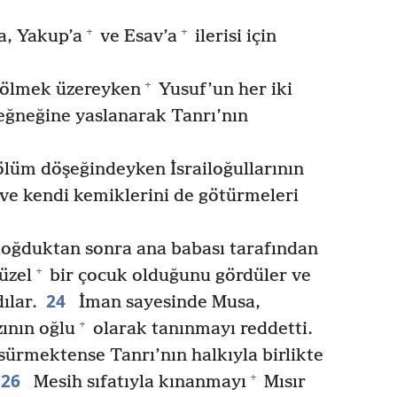
+
+
a, Yakup’a
ve Esav’a
ilerisi için
+
 ölmek üzereyken
Yusuf’un her iki
eğneğine yaslanarak Tanrı’nın
lüm döşeğindeyken İsrailoğullarının
 ve kendi kemiklerini de götürmeleri
oğduktan sonra ana babası tarafından
+
üzel
bir çocuk olduğunu gördüler ve
24
lar.
İman sayesinde Musa,
+
ının oğlu
olarak tanınmayı reddetti.
sürmektense Tanrı’nın halkıyla birlikte
26
+
Mesih sıfatıyla kınanmayı
Mısır