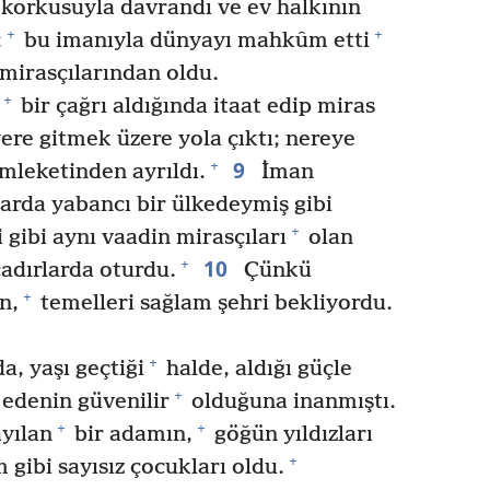
korkusuyla davrandı ve ev halkının
+
+
;
bu imanıyla dünyayı mahkûm etti
mirasçılarından oldu.
+
bir çağrı aldığında itaat edip miras
yere gitmek üzere yola çıktı; nereye
9
+
mleketinden ayrıldı.
İman
larda yabancı bir ülkedeymiş gibi
+
 gibi aynı vaadin mirasçıları
olan
10
+
çadırlarda oturdu.
Çünkü
+
n,
temelleri sağlam şehri bekliyordu.
+
a, yaşı geçtiği
halde, aldığı güçle
+
 edenin güvenilir
olduğuna inanmıştı.
+
+
yılan
bir adamın,
göğün yıldızları
+
 gibi sayısız çocukları oldu.