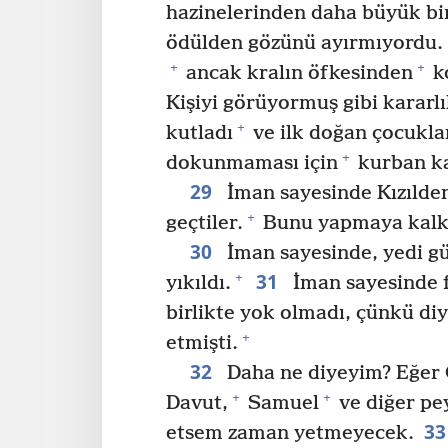
hazinelerinden daha büyük bir
ödülden gözünü ayırmıyordu.
+
+
ancak kralın öfkesinden
k
Kişiyi görüyormuş gibi kararlı
+
kutladı
ve ilk doğan çocukla
+
dokunmaması için
kurban ka
29
İman sayesinde Kızılden
+
geçtiler.
Bunu yapmaya kalkışa
30
İman sayesinde, yedi gün
31
+
yıkıldı.
İman sayesinde 
birlikte yok olmadı, çünkü diy
+
etmişti.
32
Daha ne diyeyim? Eğer 
+
+
Davut,
Samuel
ve diğer p
3
etsem zaman yetmeyecek.