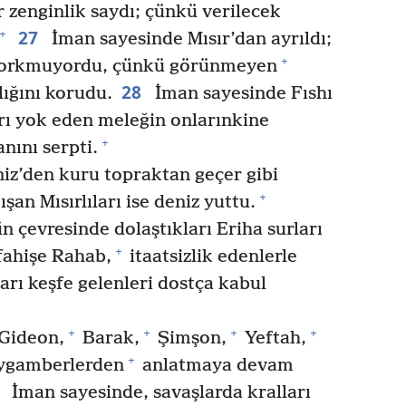
 zenginlik saydı; çünkü verilecek
27
+
İman sayesinde Mısır’dan ayrıldı;
+
orkmuyordu, çünkü görünmeyen
28
lığını korudu.
İman sayesinde Fıshı
rı yok eden meleğin onlarınkine
+
nını serpti.
iz’den kuru topraktan geçer gibi
+
n Mısırlıları ise deniz yuttu.
 çevresinde dolaştıkları Eriha surları
+
fahişe Rahab,
itaatsizlik edenlerle
arı keşfe gelenleri dostça kabul
+
+
+
+
Gideon,
Barak,
Şimşon,
Yeftah,
+
eygamberlerden
anlatmaya devam
3
İman sayesinde, savaşlarda kralları