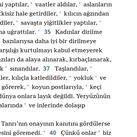
+
+
 yaptılar,
vaatler aldılar,
aslanların
+
kisiz hale getirdiler,
kılıcın ağzından
+
+
diler,
savaşta yiğitlikler yaptılar,
35
+
a uğrattılar.
Kadınlar dirilme
bazılarıysa daha iyi bir dirilmeye
karşılığı kurtulmayı kabul etmeyerek
zıları da alaya alınarak, kırbaçlanarak,
37
+
+
ek
sınandılar.
Taşlandılar,
+
+
ler, kılıçla katledildiler,
yokluk
ve
+
+
görerek,
koyun postlarıyla,
keçi
ünya onlara layık değildi. Yeryüzünün
+
alarında
ve inlerinde dolaşıp
 Tanrı’nın onayının kanıtını gördülerse
40
+
+
esini göremedi.
Çünkü onlar
biz