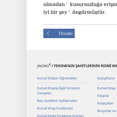
+
olmadan
kusursuzluğa erişm
+
iyi bir şey
öngörmüştür.
Önceki
®
JW.ORG
/ YEHOVA’NIN ŞAHİTLERİNİN RESMİ WE
Kutsal Kitabın Öğrettikleri
Kütüphane
Kutsal Kitapla İlgili Soruların
Kutsal Kitap
Cevapları
Kitaplar
Bazı Ayetlerin Açıklamaları
Kitapçıklar
Kutsal Kitap İncelemesi
Broşürler ve
Kutsal Kitabı İnceleme Araçları