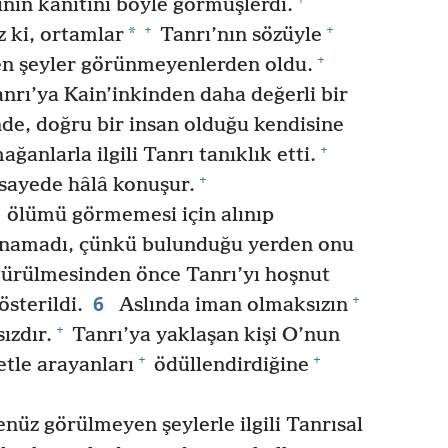
ının kanıtını böyle görmüşlerdi.
+
+
*
 ki, ortamlar
Tanrı’nın sözüyle
+
en şeyler görünmeyenlerden oldu.
nrı’ya Kain’inkinden daha değerli bir
de, doğru bir insan olduğu kendisine
+
anlarla ilgili Tanrı tanıklık etti.
+
 sayede hâlâ konuşur.
ölümü görmemesi için alınıp
unamadı, çünkü bulunduğu yerden onu
götürülmesinden önce Tanrı’yı hoşnut
6
+
österildi.
Aslında iman olmaksızın
+
ızdır.
Tanrı’ya yaklaşan kişi O’nun
+
+
etle arayanları
ödüllendirdiğine
nüz görülmeyen şeylerle ilgili Tanrısal