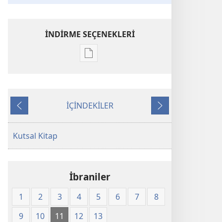
İNDİRME SEÇENEKLERİ
Dijital
yayınları
indirme
seçenekleri
İÇİNDEKİLER
Kutsal
Önceki
Sonraki
Kitap
Yeni
Kutsal Kitap
Dünya
Çevirisi
(2008)
İbraniler
1
2
3
4
5
6
7
8
9
10
11
12
13