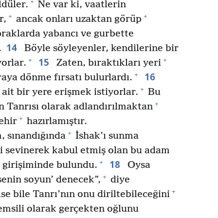
+
ldüler.
Ne var ki, vaatlerin
+
+
r,
ancak onları uzaktan görüp
praklarda yabancı ve gurbette
14
.
Böyle söyleyenler, kendilerine bir
15
+
+
orlar.
Zaten, bıraktıkları yeri
16
+
aya dönme fırsatı bulurlardı.
+
ait bir yere erişmek istiyorlar.
Bu
+
n Tanrısı olarak adlandırılmaktan
+
ehir
hazırlamıştır.
+
, sınandığında
İshak’ı sunma
ri sevinerek kabul etmiş olan bu adam
18
+
 girişiminde bulundu.
Oysa
+
‘senin soyun’ denecek”,
diye
+
se bile Tanrı’nın onu diriltebileceğini
emsili olarak gerçekten oğlunu