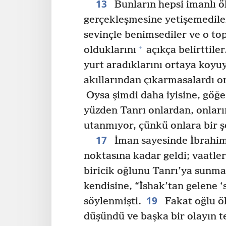
13
Bunların hepsi imanlı ö
gerçekleşmesine yetişemedile
sevinçle benimsediler ve o to
+
olduklarını
açıkça belirttiler
yurt aradıklarını ortaya koyuy
akıllarından çıkarmasalardı or
Oysa şimdi daha iyisine, göğe 
yüzden Tanrı onlardan, onları
utanmıyor, çünkü onlara bir ş
17
İman sayesinde İbrahim
noktasına kadar geldi; vaatle
biricik oğlunu Tanrı’ya sunma
kendisine, “İshak’tan gelene 
19
söylenmişti.
Fakat oğlu öl
düşündü ve başka bir olayın t