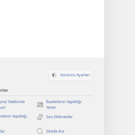
Görüntü Ayarları
tılar
şme Talebinde
İbadetlerin Yapıldığı
(yeni
nun
Yerler
pencere
elerin Yapıldığı
Son Eklenenler
açar)
lar
Sitede Ara