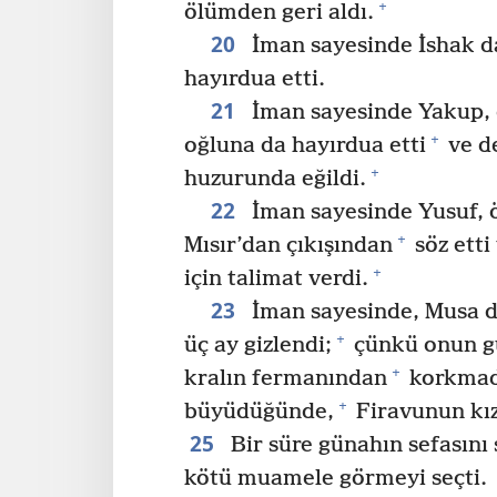
+
ölümden geri aldı.
20
İman sayesinde İshak d
hayırdua etti.
21
İman sayesinde Yakup,
+
oğluna da hayırdua etti
ve d
+
huzurunda eğildi.
22
İman sayesinde Yusuf, ö
+
Mısır’dan çıkışından
söz etti
+
için talimat verdi.
23
İman sayesinde, Musa d
+
üç ay gizlendi;
çünkü onun g
+
kralın fermanından
korkmadı
+
büyüdüğünde,
Firavunun kız
25
Bir süre günahın sefasını 
kötü muamele görmeyi seçti.