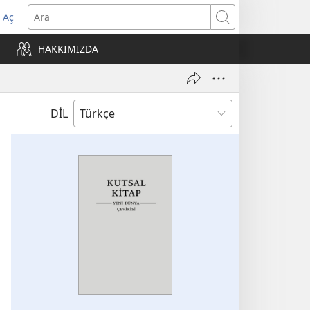
 Aç
Ara
ere
HAKKIMIZDA
)
DİL