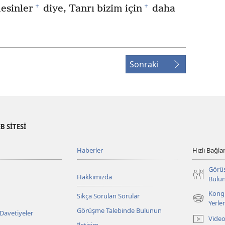
+
+
esinler
diye, Tanrı bizim için
daha
Sonraki
B SİTESİ
Haberler
Hızlı Bağlan
Görü
Hakkımızda
Bulu
Kongr
Sıkça Sorulan Sorular
(yeni
Yerler
Görüşme Talebinde Bulunun
pencere
 Davetiyeler
Video
açar)
İletişim