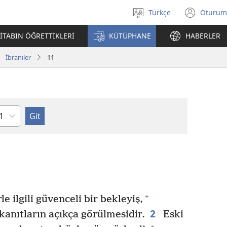
Türkçe
Oturum
Dil
(yeni
seçin
penc
İTABIN ÖĞRETTİKLERİ
KÜTÜPHANE
HABERLER
açar
İbraniler
11
lüm
+
e ilgili güvenceli bir bekleyiş,
2
kanıtların açıkça görülmesidir.
Eski
+