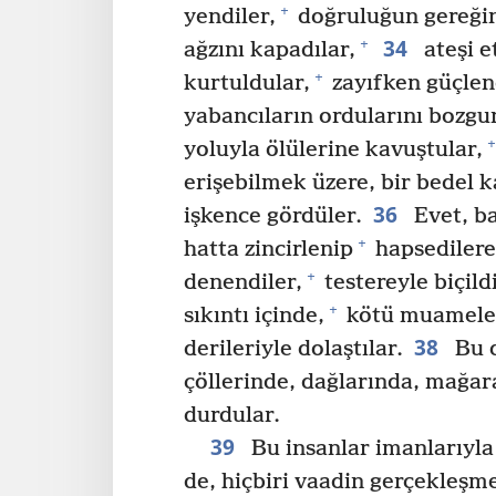
+
yendiler,
doğruluğun gereğini
34
+
ağzını kapadılar,
ateşi et
+
kurtuldular,
zayıfken güçlen
yabancıların ordularını bozgun
+
yoluyla ölülerine kavuştular,
erişebilmek üzere, bir bedel 
36
işkence gördüler.
Evet, ba
+
hatta zincirlenip
hapsediler
+
denendiler,
testereyle biçildi
+
sıkıntı içinde,
kötü muamele 
38
derileriyle dolaştılar.
Bu d
çöllerinde, dağlarında, mağar
durdular.
39
Bu insanlar imanlarıyla
de, hiçbiri vaadin gerçekleşm