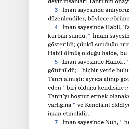
devir insanları Tanrı’nın onay
3
İman sayesinde anlıyoruz
düzenlendiler, böylece görün
4
İman sayesinde Habil, Ta
+
kurban sundu.
İmanı sayesin
gösterildi; çünkü sunduğu armağ
Habil ölmüş olduğu halde, bu
5
+
İman sayesinde Hanok,
+
götürüldü;
hiçbir yerde bul
Tanrı almıştı; ayrıca alınıp 
+
eden
biri olduğu kendisine g
Tanrı’yı hoşnut etmek olanaks
+
varlığına
ve Kendisini ciddiy
iman etmelidir.
7
+
İman sayesinde Nuh,
he