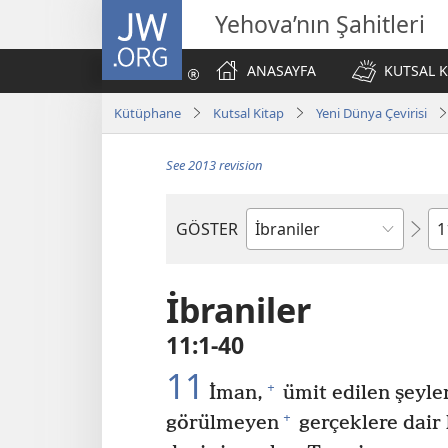
JW.ORG
Yehova’nın Şahitleri
ANASAYFA
KUTSAL K
Kütüphane
Kutsal Kitap
Yeni Dünya Çevirisi
See 2013 revision
Bö
GÖSTER
Kutsal
Yazılardaki
Kitap
İbraniler
11:1-40
11
+
İman,
ümit edilen şeylerl
+
görülmeyen
gerçeklere dair 