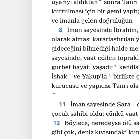
+
uyarıyı aldıktan
sonra Tanrı 
kurtulması için bir gemi yaptı
+
ve imanla gelen doğruluğun
8
İman sayesinde İbrahim,
olarak alması kararlaştırılan 
gideceğini bilmediği halde me
sayesinde, vaat edilen toprak
+
gurbet hayatı yaşadı;
kendisi
+
+
İshak
ve Yakup’la
birlikte 
kurucusu ve yapıcısı Tanrı ola
+
11
+
İman sayesinde Sara
d
çocuk sahibi oldu; çünkü vaat
12
Böylece, neredeyse ölü sa
gibi çok, deniz kıyısındaki kum