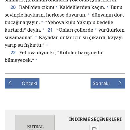
silinmez, gözümün önünden yok olup gitmezlerdi.”
+
+
20
Babil’den çıkın!
Kaldelilerden kaçın.
Bunu
+
sevinçle haykırın, herkese duyurun,
dünyanın dört
+
bucağına yayın.
“Yehova kulu Yakup’u bedelle
+
+
21
kurtardı” deyin,
“Onları çöllerde
yürütürken
+
susamadılar.
Kayadan onlar için su çıkardı, kayayı
+
yarıp su fışkırttı.”
22
Yehova diyor ki, “Kötüler barış nedir
+
bilmeyecek.”
Önceki
Sonraki
İNDİRME SEÇENEKLERİ