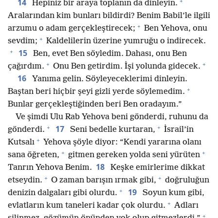
+
14
Hepiniz bir araya toplanın da dinleyin.
Aralarından kim bunları bildirdi? Benim Babil’le ilgili
+
arzumu o adam gerçekleştirecek;
Ben Yehova, onu
+
sevdim;
Kaldelilerin üzerine yumruğu o indirecek.
+
15
Ben, evet Ben söyledim. Dahası, onu Ben
+
+
çağırdım.
Onu Ben getirdim. İşi yolunda gidecek.
16
Yanıma gelin. Söyleyeceklerimi dinleyin.
+
Baştan beri hiçbir şeyi gizli yerde söylemedim.
Bunlar gerçekleştiğinden beri Ben oradayım.”
Ve şimdi Ulu Rab Yehova beni gönderdi, ruhunu da
+
+
17
gönderdi.
Seni bedelle kurtaran,
İsrail’in
+
Kutsalı
Yehova şöyle diyor: “Kendi yararına olanı
+
+
sana öğreten,
gitmen gereken yolda seni yürüten
18
Tanrın Yehova Benim.
Keşke emirlerime dikkat
+
+
etseydin.
O zaman barışın ırmak gibi,
doğruluğun
+
19
denizin dalgaları gibi olurdu.
Soyun kum gibi,
+
evlatların kum taneleri kadar çok olurdu.
Adları
+