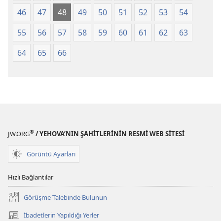
46
47
48
49
50
51
52
53
54
55
56
57
58
59
60
61
62
63
64
65
66
®
JW.ORG
/ YEHOVA’NIN ŞAHİTLERİNİN RESMİ WEB SİTESİ
Görüntü Ayarları
Hızlı Bağlantılar
Görüşme Talebinde Bulunun
İbadetlerin Yapıldığı Yerler
(yeni