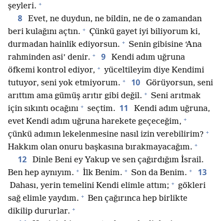
+
şeyleri.
8
Evet, ne duydun, ne bildin, ne de o zamandan
+
beri kulağını açtın.
Çünkü gayet iyi biliyorum ki,
+
durmadan hainlik ediyorsun.
Senin gibisine ‘Ana
+
9
rahminden asi’ denir.
Kendi adım uğruna
+
öfkemi kontrol ediyor,
yüceltileyim diye Kendimi
+
10
tutuyor, seni yok etmiyorum.
Görüyorsun, seni
+
arıttım ama gümüş arıtır gibi değil.
Seni arıtmak
+
11
için sıkıntı ocağını
seçtim.
Kendi adım uğruna,
+
evet Kendi adım uğruna harekete geçeceğim,
+
çünkü adımın lekelenmesine nasıl izin verebilirim?
+
Hakkım olan onuru başkasına bırakmayacağım.
12
Dinle Beni ey Yakup ve sen çağırdığım İsrail.
+
+
+
13
Ben hep aynıyım.
İlk Benim.
Son da Benim.
+
Dahası, yerin temelini Kendi elimle attım;
gökleri
+
sağ elimle yaydım.
Ben çağırınca hep birlikte
+
dikilip dururlar.