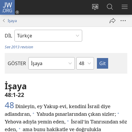
JW.ORG
Oturum
Aç
Site
Sitede
ME
(yeni
dilini
Ara
GÖ
İşaya
pencere
değiştir
açar)
DİL
See 2013 revision
Bölüm
GÖSTER
Kutsal
Yazılardaki
Kitap
İşaya
48:1-22
48
Dinleyin, ey Yakup evi, kendini İsrail diye
+
+
adlandıran,
Yahuda pınarlarından çıkan sizler;
+
Yehova adıyla yemin eden,
İsrail’in Tanrısından söz
+
eden,
ama bunu hakikatle ve doğrulukla