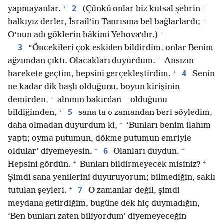
+
+
2
yapmayanlar.
(Çünkü onlar biz kutsal şehrin
+
halkıyız derler, İsrail’in Tanrısına bel bağlarlardı;
+
O’nun adı göklerin hâkimi Yehova’dır.)
3
“Öncekileri çok eskiden bildirdim, onlar Benim
+
ağzımdan çıktı. Olacakları duyurdum.
Ansızın
+
4
harekete geçtim, hepsini gerçekleştirdim.
Senin
ne kadar dik başlı olduğunu, boyun kirişinin
+
+
demirden,
alnının bakırdan
olduğunu
+
5
bildiğimden,
sana ta o zamandan beri söyledim,
+
daha olmadan duyurdum ki,
‘Bunları benim ilahım
yaptı; oyma putumun, dökme putumun emriyle
+
+
6
oldular’ diyemeyesin.
Olanları duydun.
+
+
Hepsini gördün.
Bunları bildirmeyecek misiniz?
Şimdi sana yenilerini duyuruyorum; bilmediğin, saklı
+
7
tutulan şeyleri.
O zamanlar değil, şimdi
meydana getirdiğim, bugüne dek hiç duymadığın,
‘Ben bunları zaten biliyordum’ diyemeyeceğin