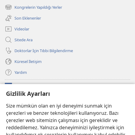
pencere
Kongrelerin Yapıldığı Yerler
(yeni
açar)
pencere
Son Eklenenler
açar)
Videolar
Sitede Ara
Doktorlar İçin Tıbbi Bilgilendirme
Küresel İletişim
Yardım
Bağışlar
(yeni
Gizlilik Ayarları
pencere
açar)
Watchtower ONLINE KÜTÜPHANE
Size mümkün olan en iyi deneyimi sunmak için
(yeni
çerezleri ve benzer teknolojileri kullanıyoruz. Bazı
pencere
®
JW Hub
açar)
çerezler web sitemizin çalışması için gereklidir ve
(yeni
pencere
reddedilemez. Yalnızca deneyiminizi iyileştirmek için
®
JW Library
Uygulaması
açar)
kullandığımız ek çerezlerin kullanımını kabul edebilir