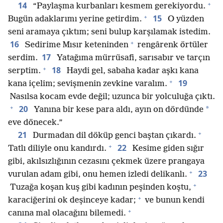
+
14
“Paylaşma kurbanları kesmem gerekiyordu.
+
15
Bugün adaklarımı yerine getirdim.
O yüzden
seni aramaya çıktım; seni bulup karşılamak istedim.
+
16
Sedirime Mısır keteninden
rengârenk örtüler
17
serdim.
Yatağıma mürrüsafi, sarısabır ve tarçın
+
18
serptim.
Haydi gel, sabaha kadar aşkı kana
+
19
kana içelim; sevişmenin zevkine varalım.
Nasılsa kocam evde değil; uzunca bir yolculuğa çıktı.
+
20
*
Yanına bir kese para aldı, ayın on dördünde
eve dönecek.”
+
21
Durmadan dil döküp genci baştan çıkardı.
+
22
Tatlı diliyle onu kandırdı.
Kesime giden sığır
gibi, akılsızlığının cezasını çekmek üzere prangaya
+
23
vurulan adam gibi, onu hemen izledi delikanlı.
+
Tuzağa koşan kuş gibi kadının peşinden koştu,
+
karaciğerini ok deşinceye kadar;
ve bunun kendi
+
canına mal olacağını bilemedi.