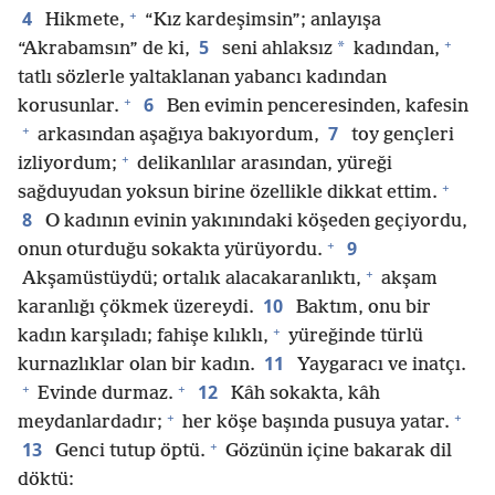
+
4
Hikmete,
“Kız kardeşimsin”; anlayışa
+
5
*
“Akrabamsın” de ki,
seni ahlaksız
kadından,
tatlı sözlerle yaltaklanan yabancı kadından
+
6
korusunlar.
Ben evimin penceresinden, kafesin
+
7
arkasından aşağıya bakıyordum,
toy gençleri
+
izliyordum;
delikanlılar arasından, yüreği
+
sağduyudan yoksun birine özellikle dikkat ettim.
8
O kadının evinin yakınındaki köşeden geçiyordu,
+
9
onun oturduğu sokakta yürüyordu.
+
Akşamüstüydü; ortalık alacakaranlıktı,
akşam
10
karanlığı çökmek üzereydi.
Baktım, onu bir
+
kadın karşıladı; fahişe kılıklı,
yüreğinde türlü
11
kurnazlıklar olan bir kadın.
Yaygaracı ve inatçı.
+
+
12
Evinde durmaz.
Kâh sokakta, kâh
+
+
meydanlardadır;
her köşe başında pusuya yatar.
+
13
Genci tutup öptü.
Gözünün içine bakarak dil
döktü: