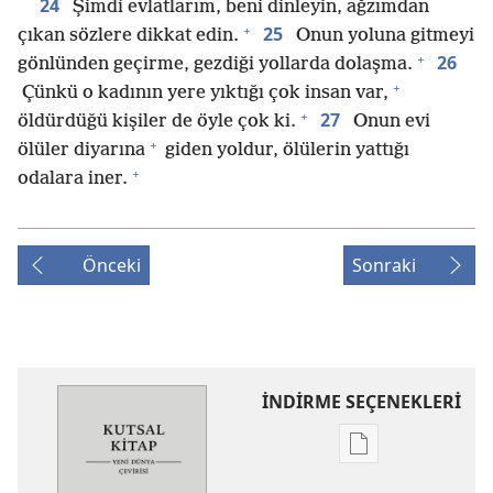
24
Şimdi evlatlarım, beni dinleyin, ağzımdan
+
25
çıkan sözlere dikkat edin.
Onun yoluna gitmeyi
+
26
gönlünden geçirme, gezdiği yollarda dolaşma.
+
Çünkü o kadının yere yıktığı çok insan var,
+
27
öldürdüğü kişiler de öyle çok ki.
Onun evi
+
ölüler diyarına
giden yoldur, ölülerin yattığı
+
odalara iner.
Önceki
Sonraki
İNDİRME SEÇENEKLERİ
Dijital
yayınları