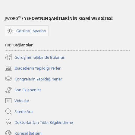
®
JW.ORG
/ YEHOVA’NIN ŞAHİTLERİNİN RESMİ WEB SİTESİ
Görüntü Ayarları
Hızlı Bağlantılar
Görüşme Talebinde Bulunun
İbadetlerin Yapıldığı Yerler
(yeni
pencere
Kongrelerin Yapıldığı Yerler
(yeni
açar)
pencere
Son Eklenenler
açar)
Videolar
Sitede Ara
Doktorlar İçin Tıbbi Bilgilendirme
Küresel İletişim