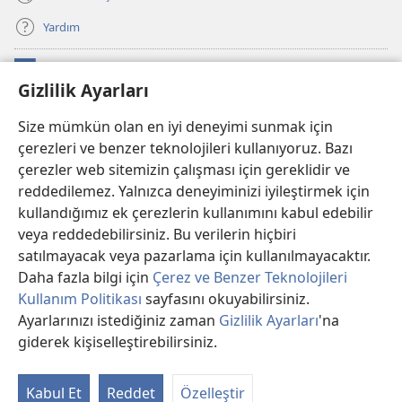
Yardım
Bağışlar
(yeni
Gizlilik Ayarları
pencere
açar)
Watchtower ONLINE KÜTÜPHANE
Size mümkün olan en iyi deneyimi sunmak için
(yeni
çerezleri ve benzer teknolojileri kullanıyoruz. Bazı
pencere
®
JW Hub
açar)
çerezler web sitemizin çalışması için gereklidir ve
(yeni
pencere
reddedilemez. Yalnızca deneyiminizi iyileştirmek için
®
JW Library
Uygulaması
açar)
kullandığımız ek çerezlerin kullanımını kabul edebilir
veya reddedebilirsiniz. Bu verilerin hiçbiri
®
Watchtower Library
satılmayacak veya pazarlama için kullanılmayacaktır.
Daha fazla bilgi için
Çerez ve Benzer Teknolojileri
Kullanım Politikası
sayfasını okuyabilirsiniz.
Ayarlarınızı istediğiniz zaman
Gizlilik Ayarları
'na
Copyright
© 2026 Watch Tower Bible and Tract Society of PA.
giderek kişiselleştirebilirsiniz.
İç
KULLANIM ŞARTLARI
|
GİZLİLİK POLİTİKASI
|
GİZLİLİK AYARLARI
Kı
Kabul Et
Reddet
Özelleştir
Gö