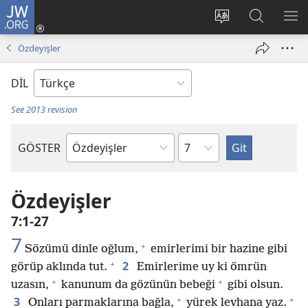
JW.ORG
Oturum
Aç
Site
Sitede
ME
(yeni
dilini
Ara
GÖ
Özdeyişler
pencere
değiştir
açar)
DİL
See 2013 revision
Bölüm
GÖSTER
Kutsal
Yazılardaki
Kitap
Özdeyişler
7:1-27
7
+
Sözümü dinle oğlum,
emirlerimi bir hazine gibi
+
2
görüp aklında tut.
Emirlerime uy ki ömrün
+
+
uzasın,
kanunum da gözünün bebeği
gibi olsun.
+
+
3
Onları parmaklarına bağla,
yürek levhana yaz.