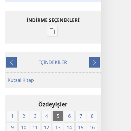
İNDİRME SEÇENEKLERİ
Dijital
yayınları
indirme
seçenekleri
İÇİNDEKİLER
Kutsal
Önceki
Sonraki
Kitap
Yeni
Kutsal Kitap
Dünya
Çevirisi
(2008)
Özdeyişler
1
2
3
4
5
6
7
8
9
10
11
12
13
14
15
16