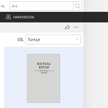
 Aç
Ara
ere
HAKKIMIZDA
)
DİL