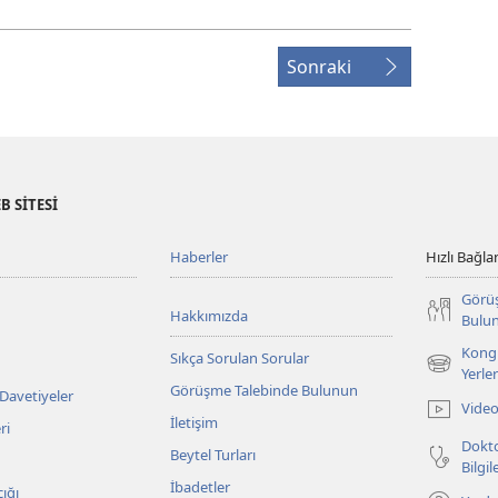
Sonraki
B SİTESİ
Haberler
Hızlı Bağlan
Görü
Hakkımızda
Bulu
Kongr
Sıkça Sorulan Sorular
(yeni
Yerler
Görüşme Talebinde Bulunun
pencere
 Davetiyeler
Video
açar)
İletişim
ri
Dokto
Beytel Turları
Bilgi
İbadetler
ığı