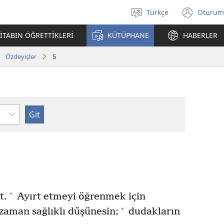
Türkçe
Oturum
Dil
(yeni
seçin
penc
İTABIN ÖĞRETTİKLERİ
KÜTÜPHANE
HABERLER
açar
Özdeyişler
5
lüm
+
t.
Ayırt etmeyi öğrenmek için
+
zaman sağlıklı düşünesin;
dudakların