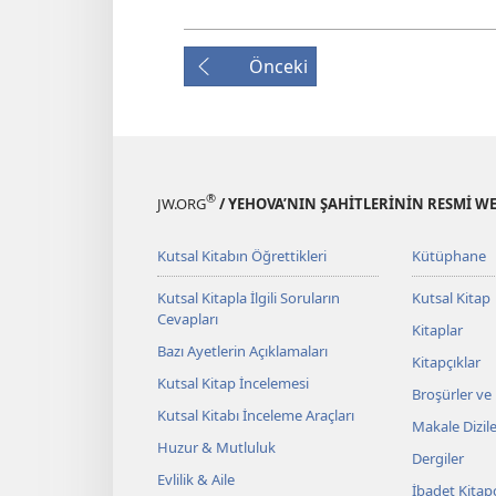
Önceki
®
JW.ORG
/ YEHOVA’NIN ŞAHİTLERİNİN RESMİ WE
Kutsal Kitabın Öğrettikleri
Kütüphane
Kutsal Kitapla İlgili Soruların
Kutsal Kitap
Cevapları
Kitaplar
Bazı Ayetlerin Açıklamaları
Kitapçıklar
Kutsal Kitap İncelemesi
Broşürler ve
Kutsal Kitabı İnceleme Araçları
Makale Dizile
Huzur & Mutluluk
Dergiler
Evlilik & Aile
İbadet Kitapç