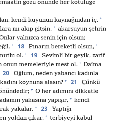
cemaatin gözü önünde her kötülüğe
+
dan, kendi kuyunun kaynağından iç.
+
lara mı akıp gitsin,
akarsuyun şehrin
Onlar yalnızca senin için olsun;
18
+
+
ğil.
Pınarın bereketli olsun,
19
+
mutlu ol.
Sevimli bir geyik, zarif
+
n onun memeleriyle mest ol.
Daima
20
Oğlum, neden yabancı kadınla
21
+
kadını koynuna alasın?
Çünkü
+
 önündedir;
O her adımını dikkatle
+
adamın yakasına yapışır,
kendi
23
+
rak yakalar.
Yaptığı
+
en yoldan çıkar,
terbiyeyi kabul