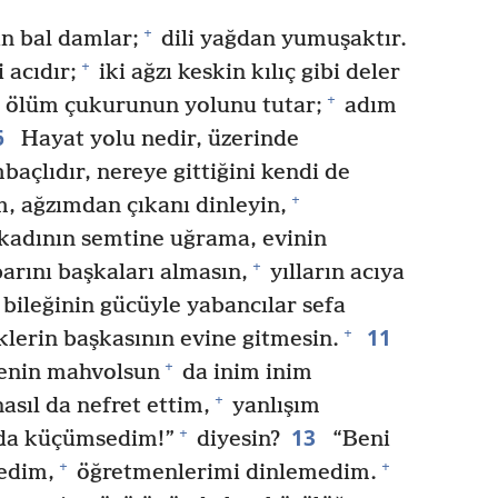
+
n bal damlar;
dili yağdan yumuşaktır.
+
 acıdır;
iki ağzı keskin kılıç gibi deler
+
ı ölüm çukurunun yolunu tutar;
adım
6
Hayat yolu nedir, üzerinde
baçlıdır, nereye gittiğini kendi de
+
, ağzımdan çıkanı dinleyin,
kadının semtine uğrama, evinin
+
barını başkaları almasın,
yılların acıya
bileğinin gücüyle yabancılar sefa
11
+
lerin başkasının evine gitmesin.
+
denin mahvolsun
da inim inim
+
sıl da nefret ettim,
yanlışım
13
+
l da küçümsedim!”
diyesin?
“Beni
+
+
medim,
öğretmenlerimi dinlemedim.