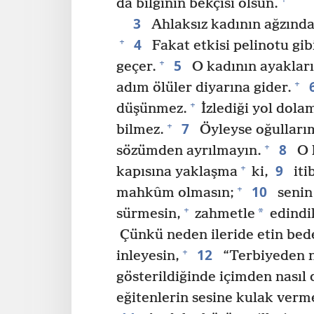
da bilginin bekçisi olsun.
3
Ahlaksız kadının ağzında
4
+
Fakat etkisi pelinotu gibi
5
+
geçer.
O kadının ayaklar
+
adım ölüler diyarına gider.
+
düşünmez.
İzlediği yol dolam
7
+
bilmez.
Öyleyse oğullarım
8
+
sözümden ayrılmayın.
O 
9
+
kapısına yaklaşma
ki,
iti
10
+
mahkûm olmasın;
senin 
+
*
sürmesin,
zahmetle
edindik
Çünkü neden ileride etin be
12
+
inleyesin,
“Terbiyeden na
gösterildiğinde içimden nası
eğitenlerin sesine kulak ver