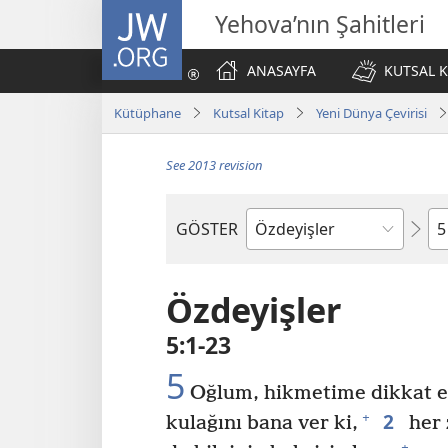
JW.ORG
Yehova’nın Şahitleri
ANASAYFA
KUTSAL K
Kütüphane
Kutsal Kitap
Yeni Dünya Çevirisi
See 2013 revision
Bö
GÖSTER
Kutsal
Yazılardaki
Kitap
Özdeyişler
5:1-23
5
Oğlum, hikmetime dikkat e
2
+
kulağını bana ver ki,
her 
+