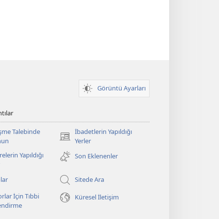
Görüntü Ayarları
tılar
şme Talebinde
İbadetlerin Yapıldığı
(yeni
nun
Yerler
pencere
elerin Yapıldığı
Son Eklenenler
açar)
lar
Sitede Ara
rlar İçin Tıbbi
Küresel İletişim
lendirme