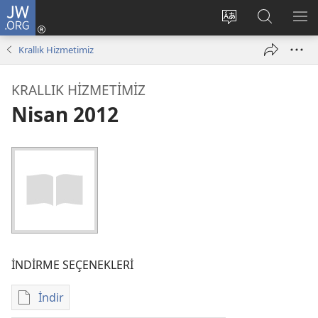
JW.ORG
Oturum
Aç
Site
Sitede
ME
(yeni
dilini
Ara
GÖ
Krallık Hizmetimiz
pencere
değiştir
açar)
KRALLIK HİZMETİMİZ
Nisan 2012
İNDİRME SEÇENEKLERİ
İndir
Dijital