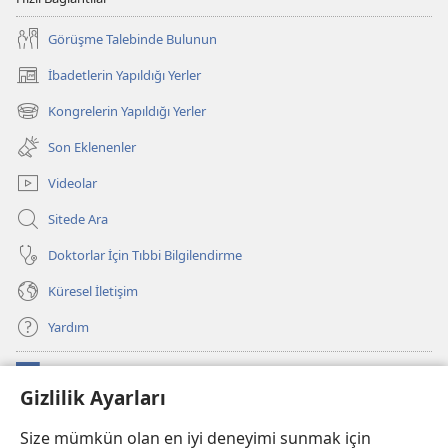
Görüşme Talebinde Bulunun
İbadetlerin Yapıldığı Yerler
(yeni
pencere
Kongrelerin Yapıldığı Yerler
(yeni
açar)
pencere
Son Eklenenler
açar)
Videolar
Sitede Ara
Doktorlar İçin Tıbbi Bilgilendirme
Küresel İletişim
Yardım
Bağışlar
(yeni
Gizlilik Ayarları
pencere
açar)
Watchtower ONLINE KÜTÜPHANE
Size mümkün olan en iyi deneyimi sunmak için
(yeni