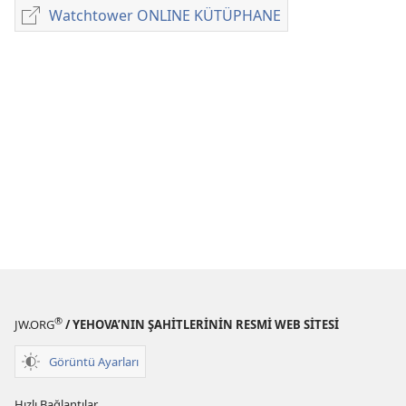
yayınları
Watchtower ONLINE KÜTÜPHANE
Watchtower
indirme
ONLINE
seçenekleri
KÜTÜPHANE
KRALLIK
HİZMETİMİZ
Nisan 2012
®
JW.ORG
/ YEHOVA’NIN ŞAHİTLERİNİN RESMİ WEB SİTESİ
Görüntü Ayarları
Hızlı Bağlantılar