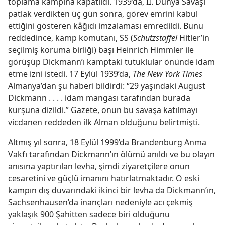
toplama kampına kapatıldı. 1939’da, II. Dünya Savaşı
patlak verdikten üç gün sonra, görev emrini kabul
ettiğini gösteren kâğıdı imzalaması emredildi. Bunu
reddedince, kamp komutanı, SS (
Schutzstaffel
Hitler’in
seçilmiş koruma birliği) başı Heinrich Himmler ile
görüşüp Dickmann’ı kamptaki tutuklular önünde idam
etme izni istedi. 17 Eylül 1939’da,
The New York Times
Almanya’dan şu haberi bildirdi: “29 yaşındaki August
Dickmann . . . . idam mangası tarafından burada
kurşuna dizildi.” Gazete, onun bu savaşa katılmayı
vicdanen reddeden ilk Alman olduğunu belirtmişti.
Altmış yıl sonra, 18 Eylül 1999’da Brandenburg Anma
Vakfı tarafından Dickmann’ın ölümü anıldı ve bu olayın
anısına yaptırılan levha, şimdi ziyaretçilere onun
cesaretini ve güçlü imanını hatırlatmaktadır. O eski
kampın dış duvarındaki ikinci bir levha da Dickmann’ın,
Sachsenhausen’da inançları nedeniyle acı çekmiş
yaklaşık 900 Şahitten sadece biri olduğunu