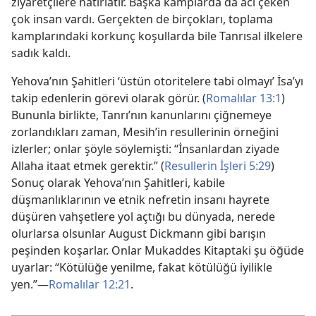
ziyaretçilere hatırlatır. Başka kamplarda da acı çeken
çok insan vardı. Gerçekten de birçokları, toplama
kamplarındaki korkunç koşullarda bile Tanrısal ilkelere
sadık kaldı.
Yehova’nın Şahitleri ‘üstün otoritelere tabi olmayı’ İsa’yı
takip edenlerin görevi olarak görür. (
Romalılar 13:1
)
Bununla birlikte, Tanrı’nın kanunlarını çiğnemeye
zorlandıkları zaman, Mesih’in resullerinin örneğini
izlerler; onlar şöyle söylemişti: “İnsanlardan ziyade
Allaha itaat etmek gerektir.” (
Resullerin İşleri 5:29
)
Sonuç olarak Yehova’nın Şahitleri, kabile
düşmanlıklarının ve etnik nefretin insanı hayrete
düşüren vahşetlere yol açtığı bu dünyada, nerede
olurlarsa olsunlar August Dickmann gibi barışın
peşinden koşarlar. Onlar Mukaddes Kitaptaki şu öğüde
uyarlar: “Kötülüğe yenilme, fakat kötülüğü iyilikle
yen.”—
Romalılar 12:21
.