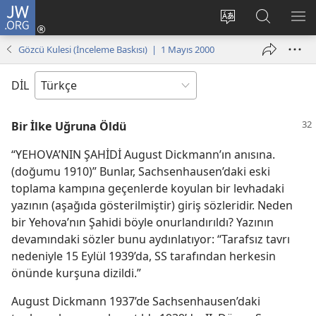
JW.ORG
Oturum
Aç
Site
Sitede
ME
(yeni
dilini
Ara
GÖ
Gözcü Kulesi (İnceleme Baskısı) | 1 Mayıs 2000
pencere
değiştir
açar)
DİL
Bir İlke Uğruna Öldü
“YEHOVA’NIN ŞAHİDİ August Dickmann’ın anısına.
(doğumu 1910)” Bunlar, Sachsenhausen’daki eski
toplama kampına geçenlerde koyulan bir levhadaki
yazının (aşağıda gösterilmiştir) giriş sözleridir. Neden
bir Yehova’nın Şahidi böyle onurlandırıldı? Yazının
devamındaki sözler bunu aydınlatıyor: “Tarafsız tavrı
nedeniyle 15 Eylül 1939’da, SS tarafından herkesin
önünde kurşuna dizildi.”
August Dickmann 1937’de Sachsenhausen’daki