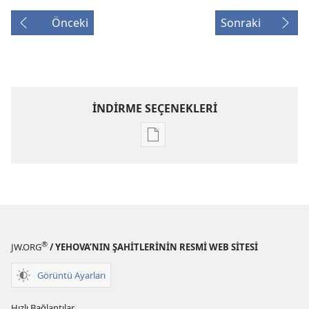
Önceki
Sonraki
İNDİRME SEÇENEKLERİ
Dijital
yayınları
indirme
seçenekleri
GÖZCÜ
KULESİ
(İNCELEME
®
JW.ORG
/ YEHOVA’NIN ŞAHİTLERİNİN RESMİ WEB SİTESİ
BASKISI)
1 Mayıs
Görüntü Ayarları
2000
Hızlı Bağlantılar