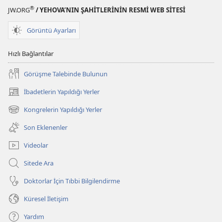
®
JW.ORG
/ YEHOVA’NIN ŞAHİTLERİNİN RESMİ WEB SİTESİ
Görüntü Ayarları
Hızlı Bağlantılar
Görüşme Talebinde Bulunun
İbadetlerin Yapıldığı Yerler
(yeni
pencere
Kongrelerin Yapıldığı Yerler
(yeni
açar)
pencere
Son Eklenenler
açar)
Videolar
Sitede Ara
Doktorlar İçin Tıbbi Bilgilendirme
Küresel İletişim
Yardım