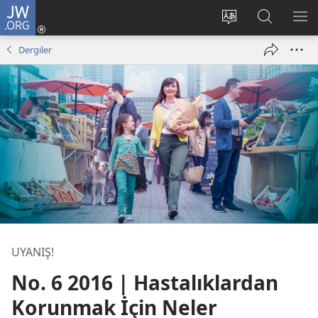
JW.ORG
Oturum
Aç
Site
Sitede
ME
(yeni
dilini
Ara
GÖ
Dergiler
pencere
değiştir
açar)
UYANIŞ!
No. 6 2016 | Hastalıklardan
Korunmak İçin Neler