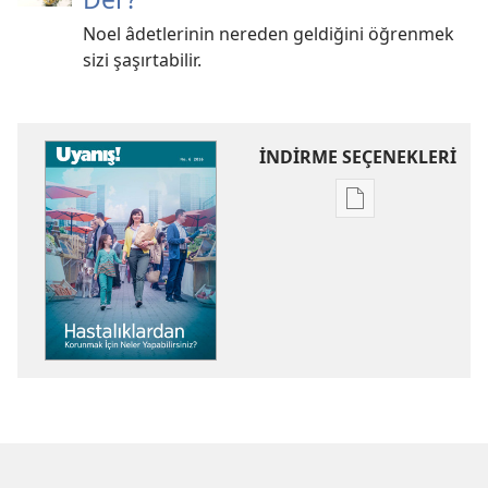
Noel âdetlerinin nereden geldiğini öğrenmek
sizi şaşırtabilir.
İNDİRME SEÇENEKLERİ
Dijital
yayınları
indirme
seçenekleri
UYANIŞ!
Hastalıklardan
Korunmak
İçin
Neler
Yapabilirsiniz?