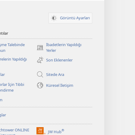
Görüntü Ayarları
tılar
şme Talebinde
İbadetlerin Yapıldığı
(yeni
nun
Yerler
pencere
elerin Yapıldığı
Son Eklenenler
açar)
lar
Sitede Ara
rlar İçin Tıbbi
Küresel İletişim
lendirme
ım
şlar
chtower ONLINE
®
JW Hub
(yeni