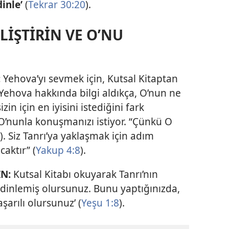
inle’
(
Tekrar 30:20
).
LİŞTİRİN VE O’NU
:
Yehova’yı sevmek için, Kutsal Kitaptan
 Yehova hakkında bilgi aldıkça, O’nun ne
n için en iyisini istediğini fark
 O’nunla konuşmanızı istiyor. “Çünkü O
). Siz Tanrı’ya yaklaşmak için adım
caktır” (
Yakup 4:8
).
N:
Kutsal Kitabı okuyarak Tanrı’nın
dinlemiş olursunuz. Bunu yaptığınızda,
aşarılı olursunuz’ (
Yeşu 1:8
).