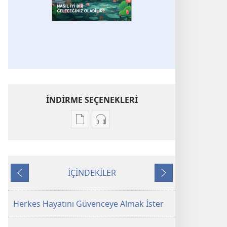
İNDİRME SEÇENEKLERİ
Dijital
Ses
yayınları
kayıtlarını
indirme
indirme
seçenekleri
seçenekleri
İÇİNDEKİLER
GÖZCÜ
GÖZCÜ
Önceki
Sonraki
KULESİ
KULESİ
Nasıl
Nasıl
Herkes Hayatını Güvenceye Almak İster
İyi
İyi
Bir
Bir