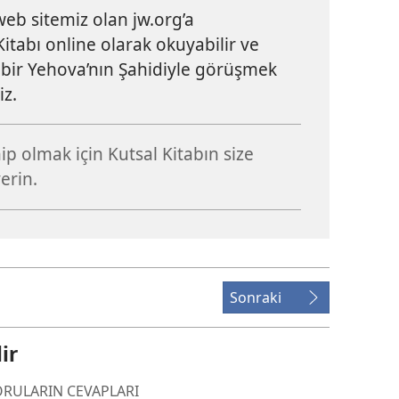
 web sitemiz olan jw.org’a
Kitabı online olarak okuyabilir ve
n bir Yehova’nın Şahidiyle görüşmek
iz.
ip olmak için Kutsal Kitabın size
erin.
Sonraki
ir
SORULARIN CEVAPLARI