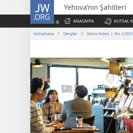
JW.ORG
Yehova’nın Şahitleri
ANASAYFA
KUTSAL K
Kütüphane
Dergiler
Gözcü Kulesi | No. 3 2021