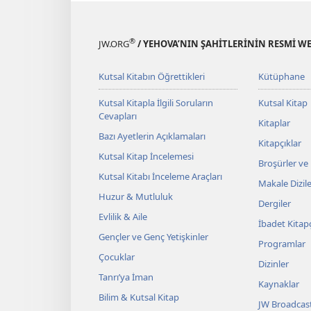
®
JW.ORG
/ YEHOVA’NIN ŞAHİTLERİNİN RESMİ WE
Kutsal Kitabın Öğrettikleri
Kütüphane
Kutsal Kitapla İlgili Soruların
Kutsal Kitap
Cevapları
Kitaplar
Bazı Ayetlerin Açıklamaları
Kitapçıklar
Kutsal Kitap İncelemesi
Broşürler ve
Kutsal Kitabı İnceleme Araçları
Makale Dizile
Huzur & Mutluluk
Dergiler
Evlilik & Aile
İbadet Kitapç
Gençler ve Genç Yetişkinler
Programlar
Çocuklar
Dizinler
Tanrı’ya İman
Kaynaklar
Bilim & Kutsal Kitap
JW Broadcas