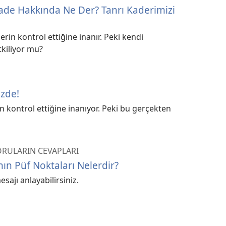
rade Hakkında Ne Der? Tanrı Kaderimizi
erin kontrol ettiğine inanır. Peki kendi
tkiliyor mu?
izde!
in kontrol ettiğine inanıyor. Peki bu gerçekten
SORULARIN CEVAPLARI
ın Püf Noktaları Nelerdir?
sajı anlayabilirsiniz.