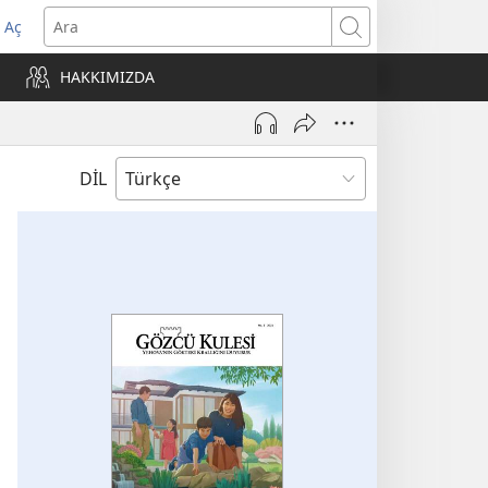
 Aç
Ara
ere
HAKKIMIZDA
)
DİL