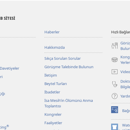
B SİTESİ
Haberler
Hızlı Bağlan
Görü
Hakkımızda
Bulu
Kongr
Sıkça Sorulan Sorular
(yeni
Yerler
Görüşme Talebinde Bulunun
pencere
 Davetiyeler
Video
açar)
İletişim
ri
Dokto
Beytel Turları
Bilgi
İbadetler
ığı
Yard
İsa Mesih’in Ölümünü Anma
Toplantısı
Bağı
(yeni
Kongreler
pencere
Faaliyetler
açar)
Wat
®
ting