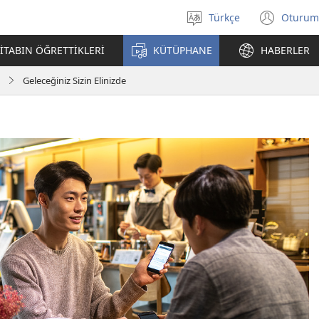
Türkçe
Oturum
Dil
(yeni
seçin
penc
İTABIN ÖĞRETTİKLERİ
KÜTÜPHANE
HABERLER
açar
Geleceğiniz Sizin Elinizde