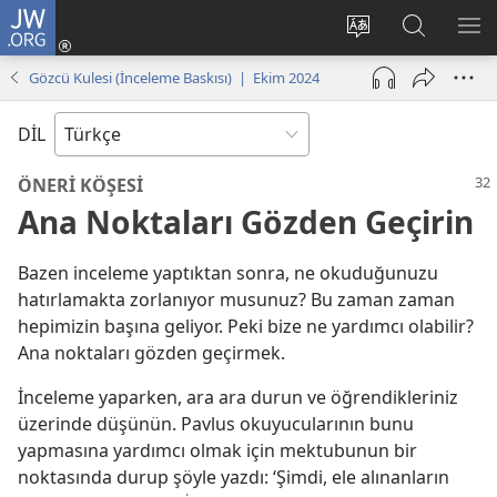
JW.ORG
Oturum
Aç
Site
Sitede
ME
(yeni
dilini
Ara
GÖ
Gözcü Kulesi (İnceleme Baskısı) | Ekim 2024
pencere
değiştir
açar)
DİL
ÖNERİ KÖŞESİ
Ana Noktaları Gözden Geçirin
Bazen inceleme yaptıktan sonra, ne okuduğunuzu
hatırlamakta zorlanıyor musunuz? Bu zaman zaman
hepimizin başına geliyor. Peki bize ne yardımcı olabilir?
Ana noktaları gözden geçirmek.
İnceleme yaparken, ara ara durun ve öğrendikleriniz
üzerinde düşünün. Pavlus okuyucularının bunu
yapmasına yardımcı olmak için mektubunun bir
noktasında durup şöyle yazdı: ‘Şimdi, ele alınanların