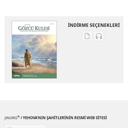
İNDİRME SEÇENEKLERİ
Dijital
Ses
yayınları
kayıtlarını
indirme
indirme
seçenekleri
seçenekleri
GÖZCÜ
GÖZCÜ
KULESİ
KULESİ
(İNCELEME
(İNCELEME
BASKISI)
BASKISI)
Ekim 2024
Ekim 2024
®
JW.ORG
/ YEHOVA’NIN ŞAHİTLERİNİN RESMİ WEB SİTESİ