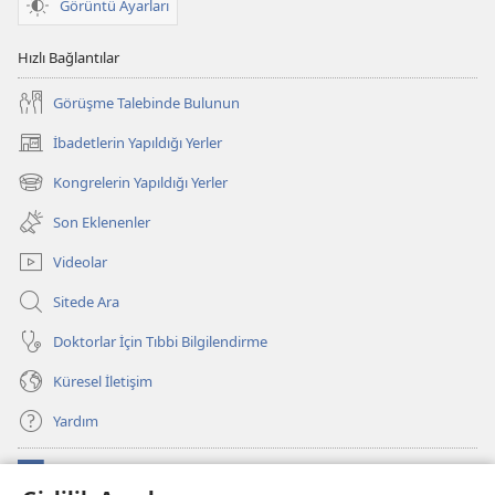
Görüntü Ayarları
Hızlı Bağlantılar
Görüşme Talebinde Bulunun
İbadetlerin Yapıldığı Yerler
(yeni
pencere
Kongrelerin Yapıldığı Yerler
(yeni
açar)
pencere
Son Eklenenler
açar)
Videolar
Sitede Ara
Doktorlar İçin Tıbbi Bilgilendirme
Küresel İletişim
Yardım
Bağışlar
(yeni