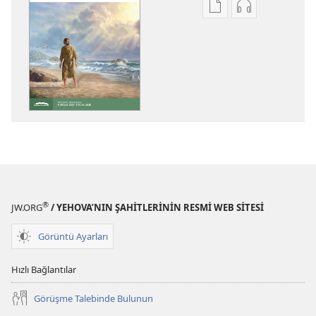
Dijital
Ses
yayınları
kayıtlarını
indirme
indirme
seçenekleri
seçenekleri
GÖZCÜ
GÖZCÜ
KULESİ
KULESİ
(İNCELEME
(İNCELEME
BASKISI)
BASKISI)
Ekim 2024
Ekim 2024
®
JW.ORG
/ YEHOVA’NIN ŞAHİTLERİNİN RESMİ WEB SİTESİ
Görüntü Ayarları
Hızlı Bağlantılar
Görüşme Talebinde Bulunun