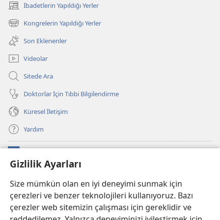
İbadetlerin Yapıldığı Yerler
(yeni
pencere
Kongrelerin Yapıldığı Yerler
(yeni
açar)
pencere
Son Eklenenler
açar)
Videolar
Sitede Ara
Doktorlar İçin Tıbbi Bilgilendirme
Küresel İletişim
Yardım
Bağışlar
(yeni
Gizlilik Ayarları
pencere
açar)
Watchtower ONLINE KÜTÜPHANE
Size mümkün olan en iyi deneyimi sunmak için
(yeni
çerezleri ve benzer teknolojileri kullanıyoruz. Bazı
pencere
®
JW Hub
açar)
çerezler web sitemizin çalışması için gereklidir ve
(yeni
pencere
reddedilemez. Yalnızca deneyiminizi iyileştirmek için