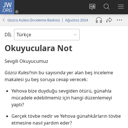
JW.ORG
Oturum
Aç
Site
Sitede
ME
(yeni
dilini
Ara
GÖ
Gözcü Kulesi (İnceleme Baskısı) | Ağustos 2024
pencere
değiştir
açar)
DİL
Okuyuculara Not
Sevgili Okuyucumuz
Gözcü Kulesi’
nin bu sayısında yer alan beş inceleme
makalesi şu beş soruya cevap verecek:
Yehova bize duyduğu sevgiden ötürü, günahla
mücadele edebilmemiz için hangi düzenlemeyi
yaptı?
Gerçek tövbe nedir ve Yehova günahkârların tövbe
etmesine nasıl yardım eder?