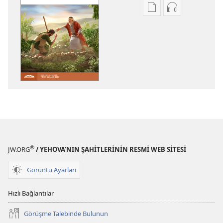
Dijital
Ses
yayınları
kayıtlarını
indirme
indirme
seçenekleri
seçenekleri
GÖZCÜ
GÖZCÜ
KULESİ
KULESİ
(İNCELEME
(İNCELEME
BASKISI)
BASKISI)
Ağustos 2024
Ağustos 2024
®
JW.ORG
/ YEHOVA’NIN ŞAHİTLERİNİN RESMİ WEB SİTESİ
Görüntü Ayarları
Hızlı Bağlantılar
Görüşme Talebinde Bulunun