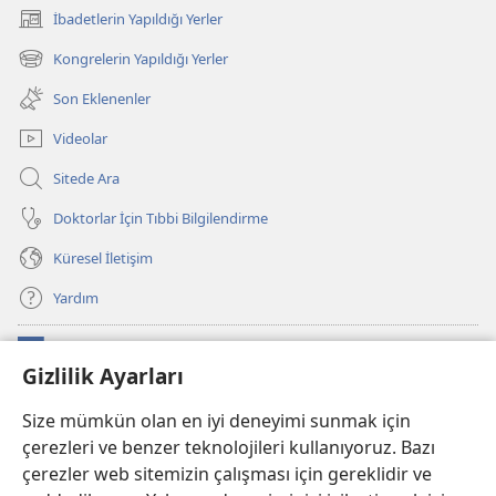
İbadetlerin Yapıldığı Yerler
(yeni
pencere
Kongrelerin Yapıldığı Yerler
(yeni
açar)
pencere
Son Eklenenler
açar)
Videolar
Sitede Ara
Doktorlar İçin Tıbbi Bilgilendirme
Küresel İletişim
Yardım
Bağışlar
(yeni
Gizlilik Ayarları
pencere
açar)
Watchtower ONLINE KÜTÜPHANE
Size mümkün olan en iyi deneyimi sunmak için
(yeni
çerezleri ve benzer teknolojileri kullanıyoruz. Bazı
pencere
®
JW Hub
açar)
çerezler web sitemizin çalışması için gereklidir ve
(yeni
pencere