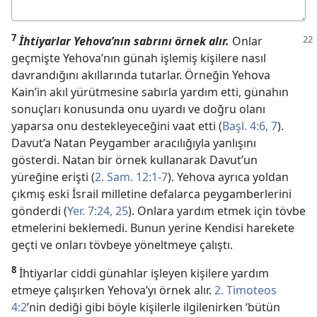
Cevabınız
7
İhtiyarlar Yehova’nın sabrını örnek alır.
Onlar
geçmişte Yehova’nın günah işlemiş kişilere nasıl
davrandığını akıllarında tutarlar. Örneğin Yehova
Kain’in akıl yürütmesine sabırla yardım etti, günahın
sonuçları konusunda onu uyardı ve doğru olanı
yaparsa onu destekleyeceğini vaat etti (
Başl. 4:6, 7
).
Davut’a Natan Peygamber aracılığıyla yanlışını
gösterdi. Natan bir örnek kullanarak Davut’un
yüreğine erişti (
2. Sam. 12:1-7
). Yehova ayrıca yoldan
çıkmış eski İsrail milletine defalarca peygamberlerini
gönderdi (
Yer. 7:24, 25
). Onlara yardım etmek için tövbe
etmelerini beklemedi. Bunun yerine Kendisi harekete
geçti ve onları tövbeye yöneltmeye çalıştı.
8
İhtiyarlar ciddi günahlar işleyen kişilere yardım
etmeye çalışırken Yehova’yı örnek alır.
2. Timoteos
4:2
’nin dediği gibi böyle kişilerle ilgilenirken ‘bütün