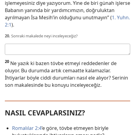
işlemeyesiniz diye yazıyorum. Yine de biri günah işlerse
Babanın yanında bir yardımcımızın, doğruluktan
ayrılmayan İsa Mesih’in olduğunu unutmayın” (
1. Yuhn.
2:1
).
20.
Sonraki makalede neyi inceleyeceğiz?
Cevabınız
20
Ne yazık ki bazen tövbe etmeyi reddedenler de
oluyor. Bu durumda artık cemaatte kalamazlar.
İhtiyarlar böyle ciddi durumları nasıl ele alıyor? Serinin
son makalesinde bu konuyu inceleyeceğiz.
NASIL CEVAPLARSINIZ?
Romalılar 2:4
’e göre, tövbe etmeyen biriyle