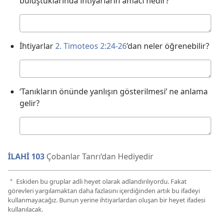
buluştuklarında ihtiyarların amacı nedir?
Cevabınız
İhtiyarlar
2. Timoteos 2:24-26
’dan neler öğrenebilir?
Cevabınız
‘Tanıkların önünde yanlışın gösterilmesi’ ne anlama
gelir?
Cevabınız
İLAHİ 103
Çobanlar Tanrı’dan Hediyedir
Eskiden bu gruplar adli heyet olarak adlandırılıyordu. Fakat
a
görevleri yargılamaktan daha fazlasını içerdiğinden artık bu ifadeyi
kullanmayacağız. Bunun yerine ihtiyarlardan oluşan bir heyet ifadesi
kullanılacak.