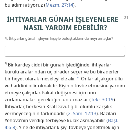
bu adımı atıyoruz (
Mezm. 27:14
).
İHTİYARLAR GÜNAH İŞLEYENLERE
NASIL YARDIM EDEBİLİR?
4.
İhtiyarlar günah işleyen kişiyle buluştuklarında neyi amaçlar?
Cevabınız
4
Bir kardeş ciddi bir günah işlediğinde, ihtiyarlar
kurulu aralarından üç birader seçer ve bu biraderler
bir heyet olarak meseleyi ele alır.
Onlar alçakgönüllü
a
ve haddini bilir olmalıdır. Kişinin tövbe etmesine yardım
etmeye çalışırlar. Fakat değişmesi için onu
zorlamamaları gerektiğini unutmazlar (
Tekr. 30:19
).
İhtiyarlar, herkesin Kral Davut gibi olumlu karşılık
vermeyeceğinin farkındadır (
2. Sam. 12:13
). Bazıları
Yehova’nın verdiği terbiyeye kulak asmayabilir (
Başl.
4:6-8
). Yine de ihtiyarlar kişiyi tövbeye yöneltmek için