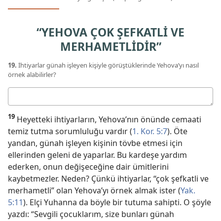
“YEHOVA ÇOK ŞEFKATLİ VE
MERHAMETLİDİR”
19.
İhtiyarlar günah işleyen kişiyle görüştüklerinde Yehova’yı nasıl
örnek alabilirler?
Cevabınız
19
Heyetteki ihtiyarların, Yehova’nın önünde cemaati
temiz tutma sorumluluğu vardır (
1. Kor. 5:7
). Öte
yandan, günah işleyen kişinin tövbe etmesi için
ellerinden geleni de yaparlar. Bu kardeşe yardım
ederken, onun değişeceğine dair ümitlerini
kaybetmezler. Neden? Çünkü ihtiyarlar, “çok şefkatli ve
merhametli” olan Yehova’yı örnek almak ister (
Yak.
5:11
). Elçi Yuhanna da böyle bir tutuma sahipti. O şöyle
yazdı: “Sevgili çocuklarım, size bunları günah