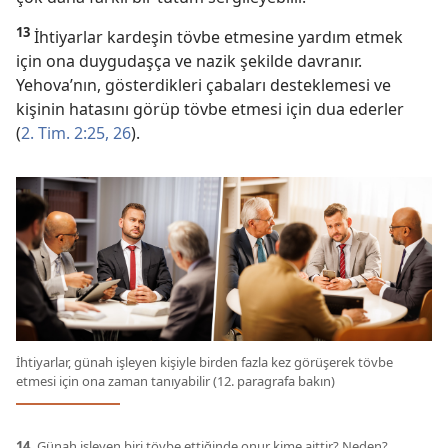
13
İhtiyarlar kardeşin tövbe etmesine yardım etmek
için ona duygudaşça ve nazik şekilde davranır.
Yehova’nın, gösterdikleri çabaları desteklemesi ve
kişinin hatasını görüp tövbe etmesi için dua ederler
(
2. Tim. 2:25, 26
).
İhtiyarlar, günah işleyen kişiyle birden fazla kez görüşerek tövbe
etmesi için ona zaman tanıyabilir (12. paragrafa bakın)
14.
Günah işleyen biri tövbe ettiğinde onur kime aittir? Neden?