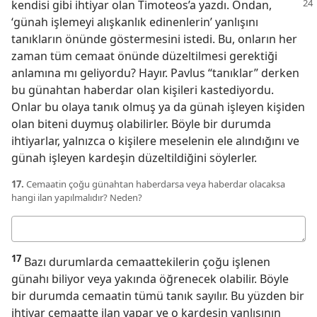
kendisi gibi ihtiyar olan
Timoteos’a yazdı. Ondan,
‘günah işlemeyi alışkanlık edinenlerin’ yanlışını
tanıkların önünde göstermesini istedi. Bu, onların her
zaman tüm cemaat önünde düzeltilmesi gerektiği
anlamına mı geliyordu? Hayır. Pavlus “tanıklar” derken
bu günahtan haberdar olan kişileri kastediyordu.
Onlar bu olaya tanık olmuş ya da günah işleyen kişiden
olan biteni duymuş olabilirler. Böyle bir durumda
ihtiyarlar, yalnızca o kişilere meselenin ele alındığını ve
günah işleyen kardeşin düzeltildiğini söylerler.
17.
Cemaatin çoğu günahtan haberdarsa veya haberdar olacaksa
hangi ilan yapılmalıdır? Neden?
Cevabınız
17
Bazı durumlarda cemaattekilerin çoğu işlenen
günahı biliyor veya yakında öğrenecek olabilir. Böyle
bir durumda cemaatin tümü tanık sayılır. Bu yüzden bir
ihtiyar cemaatte ilan yapar ve o kardeşin yanlışının