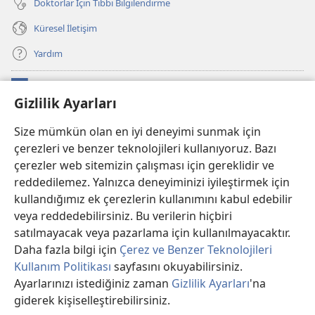
Doktorlar İçin Tıbbi Bilgilendirme
Küresel İletişim
Yardım
Bağışlar
(yeni
Gizlilik Ayarları
pencere
açar)
Watchtower ONLINE KÜTÜPHANE
Size mümkün olan en iyi deneyimi sunmak için
(yeni
çerezleri ve benzer teknolojileri kullanıyoruz. Bazı
pencere
®
JW Hub
açar)
çerezler web sitemizin çalışması için gereklidir ve
(yeni
pencere
reddedilemez. Yalnızca deneyiminizi iyileştirmek için
®
JW Library
Uygulaması
açar)
kullandığımız ek çerezlerin kullanımını kabul edebilir
veya reddedebilirsiniz. Bu verilerin hiçbiri
®
Watchtower Library
satılmayacak veya pazarlama için kullanılmayacaktır.
Daha fazla bilgi için
Çerez ve Benzer Teknolojileri
Kullanım Politikası
sayfasını okuyabilirsiniz.
Ayarlarınızı istediğiniz zaman
Gizlilik Ayarları
'na
Copyright
© 2026 Watch Tower Bible and Tract Society of PA.
giderek kişiselleştirebilirsiniz.
İç
KULLANIM ŞARTLARI
|
GİZLİLİK POLİTİKASI
|
GİZLİLİK AYARLARI