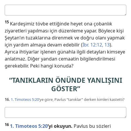
Cevabınız
15
Kardeşimiz tövbe ettiğinde heyet ona çobanlık
ziyaretleri yapılması için düzenleme yapar. Böylece kişi
Şeytan’ın tuzaklarına direnmek ve doğru olanı yapmak
için yardım almaya devam edebilir (
İbr. 12:12, 13
).
Ayrıca ihtiyarlar işlenen günahla ilgili detayları kimseye
anlatmaz. Diğer yandan cemaatin bilgilendirilmesi
gerekebilir. Peki hangi konuda?
“TANIKLARIN ÖNÜNDE YANLIŞINI
GÖSTER”
16.
1. Timoteos 5:20
’ye göre, Pavlus “tanıklar” derken kimleri kastetti?
Cevabınız
16
1. Timoteos 5:20
’yi okuyun.
Pavlus bu sözleri