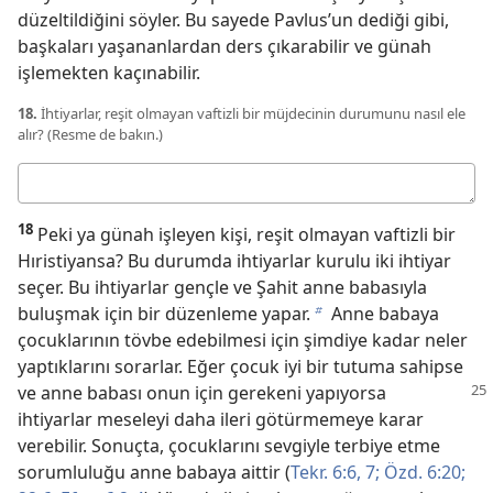
düzeltildiğini söyler. Bu sayede Pavlus’un dediği gibi,
başkaları yaşananlardan ders çıkarabilir ve günah
işlemekten kaçınabilir.
18.
İhtiyarlar, reşit olmayan vaftizli bir müjdecinin durumunu nasıl ele
alır? (Resme de bakın.)
Cevabınız
18
Peki ya günah işleyen kişi, reşit olmayan vaftizli bir
Hıristiyansa? Bu durumda ihtiyarlar kurulu iki ihtiyar
seçer. Bu ihtiyarlar gençle ve Şahit anne babasıyla
buluşmak için bir düzenleme yapar.
Anne babaya
b
çocuklarının tövbe edebilmesi için şimdiye kadar neler
yaptıklarını sorarlar. Eğer çocuk iyi bir tutuma sahipse
ve anne babası onun
için gerekeni yapıyorsa
ihtiyarlar meseleyi daha ileri götürmemeye karar
verebilir. Sonuçta, çocuklarını sevgiyle terbiye etme
sorumluluğu anne babaya aittir (
Tekr. 6:6, 7;
Özd. 6:20;