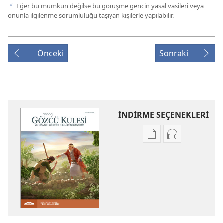
Eğer bu mümkün değilse bu görüşme gencin yasal vasileri veya
b
onunla ilgilenme sorumluluğu taşıyan kişilerle yapılabilir.
Önceki
Sonraki
İNDİRME SEÇENEKLERİ
Dijital
Ses
yayınları
kayıtlarını
indirme
indirme
seçenekleri
seçenekleri
GÖZCÜ
GÖZCÜ
KULESİ
KULESİ
(İNCELEME
(İNCELEME