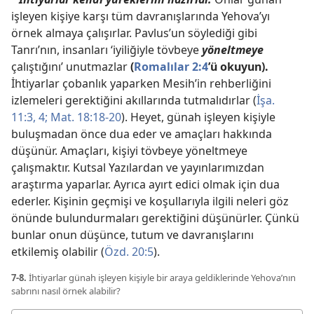
işleyen kişiye karşı tüm davranışlarında Yehova’yı
örnek almaya çalışırlar. Pavlus’un söylediği gibi
Tanrı’nın, insanları ‘iyiliğiyle tövbeye
yöneltmeye
çalıştığını’ unutmazlar
(
Romalılar 2:4
’ü okuyun).
İhtiyarlar çobanlık yaparken Mesih’in rehberliğini
izlemeleri gerektiğini akıllarında tutmalıdırlar (
İşa.
11:3, 4;
Mat. 18:18-20
). Heyet, günah işleyen kişiyle
buluşmadan önce dua eder ve amaçları hakkında
düşünür. Amaçları, kişiyi tövbeye yöneltmeye
çalışmaktır. Kutsal Yazılardan ve yayınlarımızdan
araştırma yaparlar. Ayrıca ayırt edici olmak için dua
ederler. Kişinin geçmişi ve koşullarıyla ilgili neleri göz
önünde bulundurmaları gerektiğini düşünürler. Çünkü
bunlar onun düşünce, tutum ve davranışlarını
etkilemiş olabilir (
Özd. 20:5
).
7-8.
İhtiyarlar günah işleyen kişiyle bir araya geldiklerinde Yehova’nın
sabrını nasıl örnek alabilir?