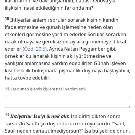
kararlarının ve davranışlarının, babası Yehova’yla
ilişkisini nasıl etkilediğinin farkında mı?
10
İhtiyarlar anlamlı sorular sorarak kişinin kendini
ifade etmesine ve günah işlemesine neden olan
etkenleri görmesine yardım ederler. Sorular sorarken
nazik olmaya ve gereksiz detaylara girmemeye dikkat
ederler (
Özd. 20:5
). Ayrıca Natan Peygamber gibi,
örnekler kullanarak kişinin akıl yürütmesine ve
yanlışını anlamasına yardım edebilirler. Günah işleyen
kişi belki ilk buluşmada pişmanlık duymaya başlayabilir,
hatta tövbe edebilir.
11.
İsa günah işlemiş kişilere nasıl yardım etti?
Cevabınız
11
İhtiyarlar İsa’yı örnek alır.
İsa diriltildikten sonra
Tarsus’lu Saul’a şu düşündürücü soruyu sordu: “Saul,
Saul, neden bana zulmediyorsun?” İsa bu şekilde onun,