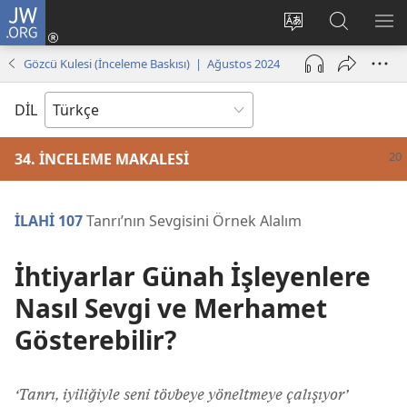
JW.ORG
Oturum
Aç
Site
Sitede
ME
(yeni
dilini
Ara
GÖ
Gözcü Kulesi (İnceleme Baskısı) | Ağustos 2024
pencere
değiştir
açar)
DİL
34. İNCELEME MAKALESİ
İLAHİ 107
Tanrı’nın Sevgisini Örnek Alalım
İhtiyarlar Günah İşleyenlere
Nasıl Sevgi ve Merhamet
Gösterebilir?
‘Tanrı, iyiliğiyle seni tövbeye yöneltmeye çalışıyor’