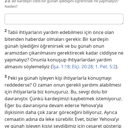
2-3.
Bir kardeşin ciddi bir günah işlediğini öğrenirsek ne yapmalıyız?
Neden?
Cevabınız
2
Tabii ihtiyarların yardım edebilmesi için önce olan
bitenden haberdar olmaları gerekir. Bir kardeşin
günah işlediğini öğrenirsek ve bu günah onun
aramızdan çıkarılmasını gerektirecek kadar ciddiyse ne
yapmalıyız? Onunla konuşup ihtiyarlardan yardım
almasını söylemeliyiz (
İşa. 1:18;
Elçi. 20:28;
1. Pet. 5:2
).
3
Peki ya günah işleyen kişi ihtiyarlarla konuşmayı
reddederse? O zaman onun gerekli yardımı alabilmesi
için ihtiyarlarla biz konuşuruz. Bu, sevgi dolu bir
davranıştır. Çünkü kardeşimizi kaybetmek istemiyoruz.
Eğer bu davranışına devam ederse Yehova’yla
ilişkisinin daha çok zarar göreceğini biliyoruz. Ayrıca
cemaatin adına da leke sürebilir. Evet, bizler Yehova’yı
ve günah işleyen kişiyi sevdiğimiz için cesaret gösterip