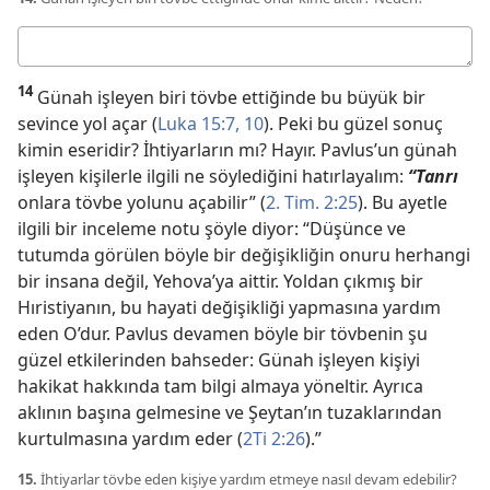
Cevabınız
14
Günah işleyen biri tövbe ettiğinde bu büyük bir
sevince yol açar (
Luka 15:7,
10
). Peki bu güzel sonuç
kimin eseridir? İhtiyarların mı? Hayır. Pavlus’un günah
işleyen kişilerle ilgili ne söylediğini hatırlayalım:
“Tanrı
onlara tövbe yolunu açabilir” (
2. Tim. 2:25
). Bu ayetle
ilgili bir inceleme notu şöyle diyor: “Düşünce ve
tutumda görülen böyle bir değişikliğin onuru herhangi
bir insana değil, Yehova’ya aittir. Yoldan çıkmış bir
Hıristiyanın, bu hayati değişikliği yapmasına yardım
eden O’dur. Pavlus devamen böyle bir tövbenin şu
güzel etkilerinden bahseder: Günah işleyen kişiyi
hakikat hakkında tam bilgi almaya yöneltir. Ayrıca
aklının başına gelmesine ve Şeytan’ın tuzaklarından
kurtulmasına yardım eder (
2Ti 2:26
).”
15.
İhtiyarlar tövbe eden kişiye yardım etmeye nasıl devam edebilir?