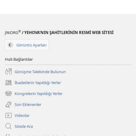
BASKISI)
BASKISI)
Ağustos 2024
Ağustos 2024
®
JW.ORG
/ YEHOVA’NIN ŞAHİTLERİNİN RESMİ WEB SİTESİ
Görüntü Ayarları
Hızlı Bağlantılar
Görüşme Talebinde Bulunun
İbadetlerin Yapıldığı Yerler
(yeni
pencere
Kongrelerin Yapıldığı Yerler
(yeni
açar)
pencere
Son Eklenenler
açar)
Videolar
Sitede Ara