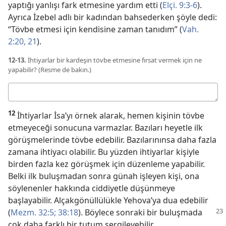
yaptığı yanlışı fark etmesine yardım etti (
Elçi. 9:3-6
).
Ayrıca İzebel adlı bir kadından bahsederken şöyle dedi:
“Tövbe etmesi için kendisine zaman tanıdım” (
Vah.
2:20, 21
).
12-13.
İhtiyarlar bir kardeşin tövbe etmesine fırsat vermek için ne
yapabilir? (Resme de bakın.)
Cevabınız
12
İhtiyarlar İsa’yı örnek alarak, hemen kişinin tövbe
etmeyeceği sonucuna varmazlar. Bazıları heyetle ilk
görüşmelerinde tövbe edebilir. Bazılarınınsa daha fazla
zamana ihtiyacı olabilir. Bu yüzden ihtiyarlar kişiyle
birden fazla kez görüşmek için düzenleme yapabilir.
Belki ilk buluşmadan sonra günah işleyen kişi, ona
söylenenler hakkında ciddiyetle düşünmeye
başlayabilir. Alçakgönüllülükle Yehova’ya dua edebilir
(
Mezm. 32:5;
38:18
). Böylece sonraki bir buluşmada
çok daha farklı bir tutum sergileyebilir.