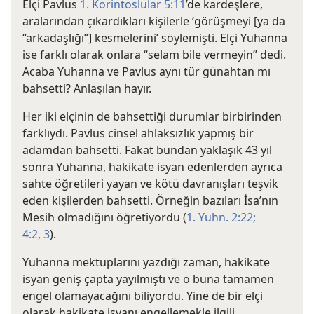
Elçi Pavlus
1. Korintoslular 5:11
’de kardeşlere,
aralarından çıkardıkları kişilerle ‘görüşmeyi [ya da
“arkadaşlığı”] kesmelerini’ söylemişti. Elçi Yuhanna
ise farklı olarak onlara “selam bile vermeyin” dedi.
Acaba Yuhanna ve Pavlus aynı tür günahtan mı
bahsetti? Anlaşılan hayır.
Her iki elçinin de bahsettiği durumlar birbirinden
farklıydı. Pavlus cinsel ahlaksızlık yapmış bir
adamdan bahsetti. Fakat bundan yaklaşık 43 yıl
sonra Yuhanna, hakikate isyan edenlerden ayrıca
sahte öğretileri yayan ve kötü davranışları teşvik
eden kişilerden bahsetti. Örneğin bazıları İsa’nın
Mesih olmadığını öğretiyordu (
1. Yuhn. 2:22;
4:2, 3
).
Yuhanna mektuplarını yazdığı zaman, hakikate
isyan geniş çapta yayılmıştı ve o buna tamamen
engel olamayacağını biliyordu. Yine de bir elçi
olarak hakikate isyanı engellemekle ilgili