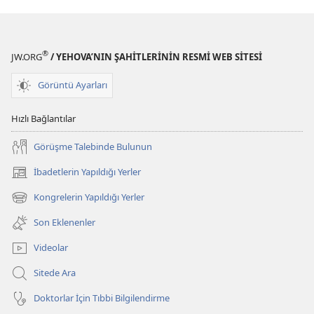
®
JW.ORG
/ YEHOVA’NIN ŞAHİTLERİNİN RESMİ WEB SİTESİ
Görüntü Ayarları
Hızlı Bağlantılar
Görüşme Talebinde Bulunun
İbadetlerin Yapıldığı Yerler
(yeni
pencere
Kongrelerin Yapıldığı Yerler
(yeni
açar)
pencere
Son Eklenenler
açar)
Videolar
Sitede Ara
Doktorlar İçin Tıbbi Bilgilendirme