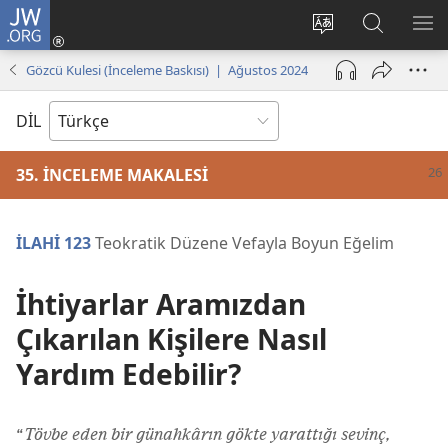
JW.ORG
Oturum
Aç
Site
Sitede
ME
(yeni
dilini
Ara
GÖ
Gözcü Kulesi (İnceleme Baskısı) | Ağustos 2024
pencere
değiştir
açar)
DİL
35. İNCELEME MAKALESİ
İLAHİ 123
Teokratik Düzene Vefayla Boyun Eğelim
İhtiyarlar Aramızdan
Çıkarılan Kişilere Nasıl
Yardım Edebilir?
“
Tövbe eden bir günahkârın gökte yarattığı sevinç,