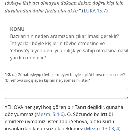
tövbeye ihtiyacı olmayan doksan dokuz doğru kişi için
LUKA 15:7
duyulandan daha fazla olacaktır”
(
).
KONU
Bazılarının neden aramızdan çıkarılması gerekir?
İhtiyarlar böyle kişilerin tövbe etmesine ve
Yehova’yla yeniden iyi bir ilişkiye sahip olmasına nasıl
yardım edebilir?
1-2.
(a) Günah işleyip tövbe etmeyen biriyle ilgili Yehova ne hisseder?
(b) Yehova suç işleyen kişinin ne yapmasını ister?
Cevabınız
YEHOVA her şeyi hoş gören bir Tanrı değildir, günaha
göz yummaz (
Mezm. 5:4-6
). O, Sözünde belirttiği
emirlere uymamızı ister. Tabii Yehova, biz kusurlu
insanlardan kusursuzluk beklemez (
Mezm. 130:3, 4
).