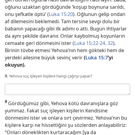
oğlunu uzaktan gördüğünde ‘koşup boynuna sarıldı,
onu şefkatle öptü‘ (
Luka 15:20
). Oğlunun gelip ondan
af dilemesini beklemedi. Tam tersine sevgi dolu bir
babanın yapacağı gibi ilk adımı o attı. Bugün ihtiyarlar
da aynı şekilde davranır. Onlar kaybolmuş koyunların
cemaate geri dönmesini ister (
Luka 15:22-24,
32
).
Birinin tövbe etmesi Yehova’nın hem gökteki hem de
yerdeki ailesine büyük sevinç verir
(
Luka 15:7
’yi
okuyun).
9.
Yehova suç işleyen kişilere hangi çağrıyı yapar?
Cevabınız
9
Gördüğümüz gibi, Yehova kötü davranışlara göz
yummaz. Fakat suç işleyen kişilerin Kendisine
dönmesini ister ve onlara sırt çevirmez. Yehova’nın bu
kişilere karşı ne hissettiğini şu sözlerden anlayabiliriz:
“Onları döneklikten kurtaracağım [ya da