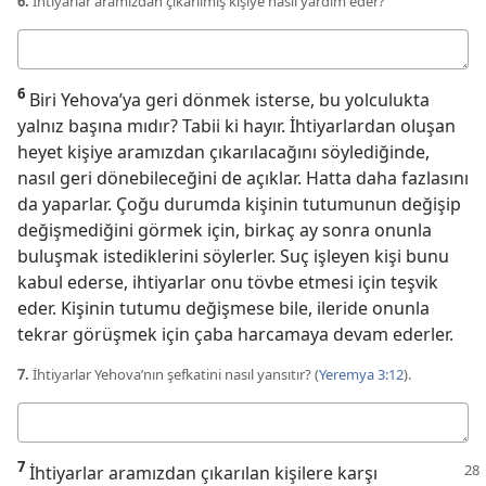
6.
İhtiyarlar aramızdan çıkarılmış kişiye nasıl yardım eder?
Cevabınız
6
Biri Yehova’ya geri dönmek isterse, bu yolculukta
yalnız başına mıdır? Tabii ki hayır. İhtiyarlardan oluşan
heyet kişiye aramızdan çıkarılacağını söylediğinde,
nasıl geri dönebileceğini de açıklar. Hatta daha fazlasını
da yaparlar. Çoğu durumda kişinin tutumunun değişip
değişmediğini görmek için, birkaç ay sonra onunla
buluşmak istediklerini söylerler. Suç işleyen kişi bunu
kabul ederse, ihtiyarlar onu tövbe etmesi için teşvik
eder. Kişinin tutumu değişmese bile, ileride onunla
tekrar görüşmek için çaba harcamaya devam ederler.
7.
İhtiyarlar Yehova’nın şefkatini nasıl yansıtır? (
Yeremya 3:12
).
Cevabınız
7
İhtiyarlar aramızdan çıkarılan kişilere karşı