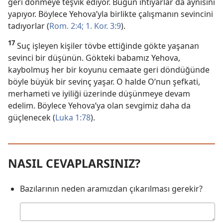
geri dönmeye teşvik ediyor. Bugün ihtiyarlar da aynısını
yapıyor. Böylece Yehova’yla birlikte çalışmanın sevincini
tadıyorlar (
Rom. 2:4;
1. Kor. 3:9
).
17
Suç işleyen kişiler tövbe ettiğinde gökte yaşanan
sevinci bir düşünün. Gökteki babamız Yehova,
kaybolmuş her bir koyunu cemaate geri döndüğünde
böyle büyük bir sevinç yaşar. O halde O’nun şefkati,
merhameti ve iyiliği üzerinde düşünmeye devam
edelim. Böylece Yehova’ya olan sevgimiz daha da
güçlenecek (
Luka 1:78
).
NASIL CEVAPLARSINIZ?
Bazılarının neden aramızdan çıkarılması gerekir?
Cevabınız