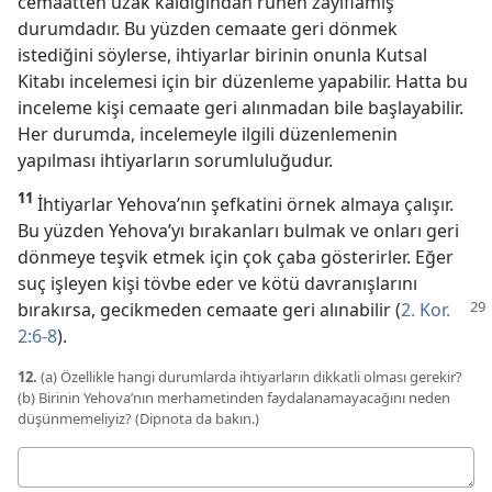
cemaatten uzak kaldığından ruhen zayıflamış
durumdadır. Bu yüzden cemaate geri dönmek
istediğini söylerse, ihtiyarlar birinin onunla Kutsal
Kitabı incelemesi için bir düzenleme yapabilir. Hatta bu
inceleme kişi cemaate geri alınmadan bile başlayabilir.
Her durumda, incelemeyle ilgili düzenlemenin
yapılması ihtiyarların sorumluluğudur.
11
İhtiyarlar Yehova’nın şefkatini örnek almaya çalışır.
Bu yüzden Yehova’yı bırakanları bulmak ve onları geri
dönmeye teşvik etmek için çok çaba gösterirler. Eğer
suç işleyen kişi tövbe eder ve kötü davranışlarını
bırakırsa, gecikmeden
cemaate geri alınabilir (
2. Kor.
2:6-8
).
12.
(a) Özellikle hangi durumlarda ihtiyarların dikkatli olması gerekir?
(b) Birinin Yehova’nın merhametinden faydalanamayacağını neden
düşünmemeliyiz? (Dipnota da bakın.)
Cevabınız