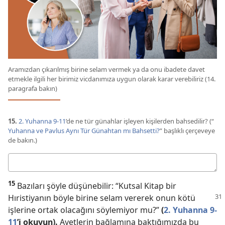
Aramızdan çıkarılmış birine selam vermek ya da onu ibadete davet
etmekle ilgili her birimiz vicdanımıza uygun olarak karar verebiliriz (14.
paragrafa bakın)
15.
2. Yuhanna 9-11
’de ne tür günahlar işleyen kişilerden bahsedilir? (“
Yuhanna ve Pavlus Aynı Tür Günahtan mı Bahsetti?
” başlıklı çerçeveye
de bakın.)
Cevabınız
15
Bazıları şöyle düşünebilir: “Kutsal Kitap bir
Hıristiyanın böyle birine selam
vererek onun kötü
işlerine ortak olacağını söylemiyor mu?”
(
2. Yuhanna 9-
11
’i okuyun).
Ayetlerin bağlamına baktığımızda bu