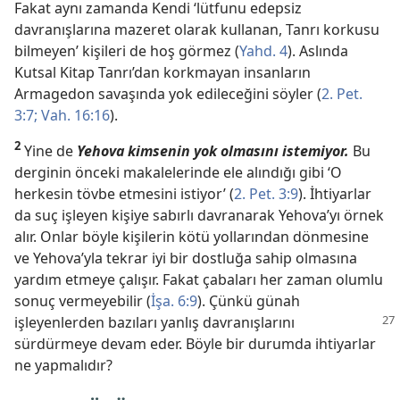
Fakat aynı zamanda Kendi ‘lütfunu edepsiz
davranışlarına mazeret olarak kullanan, Tanrı korkusu
bilmeyen’ kişileri de hoş görmez (
Yahd. 4
). Aslında
Kutsal Kitap Tanrı’dan korkmayan insanların
Armagedon savaşında yok edileceğini söyler (
2. Pet.
3:7;
Vah. 16:16
).
2
Yine de
Yehova kimsenin yok olmasını istemiyor.
Bu
derginin önceki makalelerinde ele alındığı gibi ‘O
herkesin tövbe etmesini istiyor’ (
2. Pet. 3:9
). İhtiyarlar
da suç işleyen kişiye sabırlı davranarak Yehova’yı örnek
alır. Onlar böyle kişilerin kötü yollarından dönmesine
ve Yehova’yla tekrar iyi bir dostluğa sahip olmasına
yardım etmeye çalışır. Fakat çabaları her zaman olumlu
sonuç vermeyebilir (
İşa. 6:9
). Çünkü günah
işleyenlerden bazıları
yanlış davranışlarını
sürdürmeye devam eder. Böyle bir durumda ihtiyarlar
ne yapmalıdır?