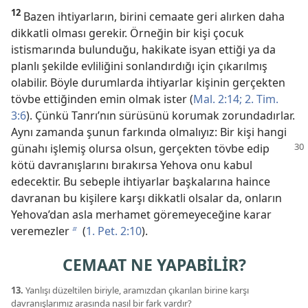
12
Bazen ihtiyarların, birini cemaate geri alırken daha
dikkatli olması gerekir. Örneğin bir kişi çocuk
istismarında bulunduğu, hakikate isyan ettiği ya da
planlı şekilde evliliğini sonlandırdığı için çıkarılmış
olabilir. Böyle durumlarda ihtiyarlar kişinin gerçekten
tövbe ettiğinden emin olmak ister (
Mal. 2:14;
2. Tim.
3:6
). Çünkü Tanrı’nın sürüsünü korumak zorundadırlar.
Aynı zamanda şunun farkında olmalıyız: Bir kişi hangi
günahı işlemiş olursa olsun, gerçekten tövbe
edip
kötü davranışlarını bırakırsa Yehova onu kabul
edecektir. Bu sebeple ihtiyarlar başkalarına haince
davranan bu kişilere karşı dikkatli olsalar da, onların
Yehova’dan asla merhamet göremeyeceğine karar
veremezler
(
1. Pet. 2:10
).
b
CEMAAT NE YAPABİLİR?
13.
Yanlışı düzeltilen biriyle, aramızdan çıkarılan birine karşı
davranışlarımız arasında nasıl bir fark vardır?