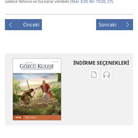
sadece Yehova ve İsa karar verebilir (
Mar. 3:29;
İbr. 10:26, 27
).
Önceki
Sonraki
İNDİRME SEÇENEKLERİ
Dijital
Ses
yayınları
kayıtlarını
indirme
indirme
seçenekleri
seçenekleri
GÖZCÜ
GÖZCÜ
KULESİ
KULESİ
(İNCELEME
(İNCELEME
BASKISI)
BASKISI)
Ağustos 2024
Ağustos 2024