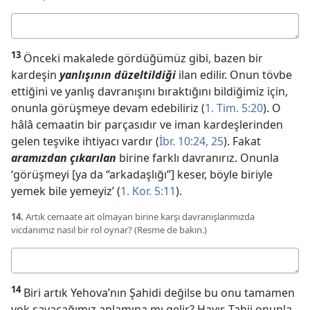
Cevabınız
13
Önceki makalede gördüğümüz gibi, bazen bir
kardeşin
yanlışının düzeltildiği
ilan edilir. Onun tövbe
ettiğini ve yanlış davranışını bıraktığını bildiğimiz için,
onunla görüşmeye devam edebiliriz (
1. Tim. 5:20
). O
hâlâ cemaatin bir parçasıdır ve iman kardeşlerinden
gelen teşvike ihtiyacı vardır (
İbr. 10:24, 25
). Fakat
aramızdan çıkarılan
birine farklı davranırız. Onunla
‘görüşmeyi [ya da “arkadaşlığı”] keser, böyle biriyle
yemek bile yemeyiz’ (
1. Kor. 5:11
).
14.
Artık cemaate ait olmayan birine karşı davranışlarımızda
vicdanımız nasıl bir rol oynar? (Resme de bakın.)
Cevabınız
14
Biri artık Yehova’nın Şahidi değilse bu onu tamamen
yok sayacağımız anlamına mı gelir? Hayır. Tabii onunla