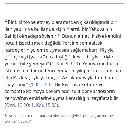
Cevabınız
4
Bir kişi tövbe etmeyip aramızdan çıkarıldığında bir
ilan yapılır ve bu ilanda kişinin artık bir Yehova’nın
Şahidi olmadığı söylenir.
Bunun amacı kişiye kendini
a
kötü hissettirmek değildir. Tersine cemaatteki
kardeşlerin şu emre uymasını sağlamaktır: “Kişiyle
görüşmeyi [ya da “arkadaşlığı”] kesin; böyle biriyle
yemek bile yemeyin” (
1. Kor. 5:9-11
). Yehova’nın bunu
istemesinin bir nedeni cemaatin iyiliğini düşünmesidir.
Elçi Pavlus şöyle yazmıştı: “Azıcık mayayla tüm hamur
mayalanır” (
1. Kor. 5:6
). Bir kişi tövbe etmez ve
cemaatte kalmaya devam ederse diğer kardeşlerin
Yehova’nın emirlerine uyma kararlılığını zayıflatabilir
(
Özd. 13:20;
1. Kor. 15:33
).
5.
Artık cemaatin bir parçası olmayan kişiyle ilgili bakış açımız ne
olmalı? Neden?