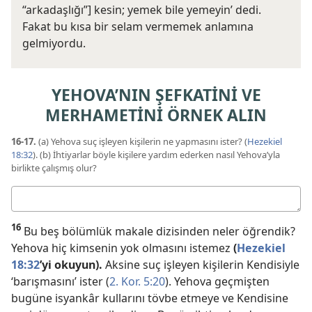
“arkadaşlığı”] kesin; yemek bile yemeyin’ dedi.
Fakat bu kısa bir selam vermemek anlamına
gelmiyordu.
YEHOVA’NIN ŞEFKATİNİ VE
MERHAMETİNİ ÖRNEK ALIN
16-17.
(a) Yehova suç işleyen kişilerin ne yapmasını ister? (
Hezekiel
18:32
). (b) İhtiyarlar böyle kişilere yardım ederken nasıl Yehova’yla
birlikte çalışmış olur?
Cevabınız
16
Bu beş bölümlük makale dizisinden neler öğrendik?
Yehova hiç kimsenin yok olmasını istemez
(
Hezekiel
18:32
’yi okuyun).
Aksine suç işleyen kişilerin Kendisiyle
‘barışmasını’ ister (
2. Kor. 5:20
). Yehova geçmişten
bugüne isyankâr kullarını tövbe etmeye ve Kendisine