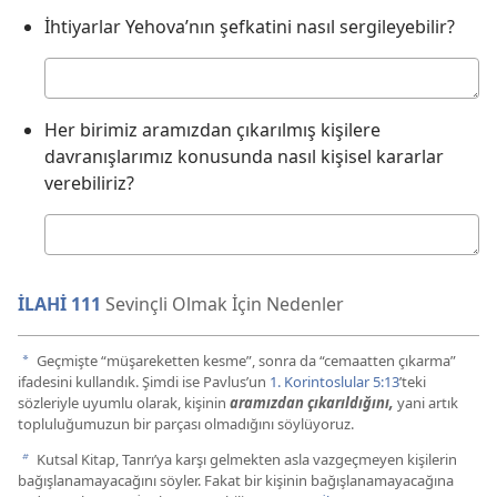
İhtiyarlar Yehova’nın şefkatini nasıl sergileyebilir?
Cevabınız
Her birimiz aramızdan çıkarılmış kişilere
davranışlarımız konusunda nasıl kişisel kararlar
verebiliriz?
Cevabınız
İLAHİ 111
Sevinçli Olmak İçin Nedenler
Geçmişte “müşareketten kesme”, sonra da “cemaatten çıkarma”
a
ifadesini kullandık. Şimdi ise Pavlus’un
1. Korintoslular 5:13
’teki
sözleriyle uyumlu olarak, kişinin
aramızdan çıkarıldığını,
yani artık
topluluğumuzun bir parçası olmadığını söylüyoruz.
Kutsal Kitap, Tanrı’ya karşı gelmekten asla vazgeçmeyen kişilerin
b
bağışlanamayacağını söyler. Fakat bir kişinin bağışlanamayacağına