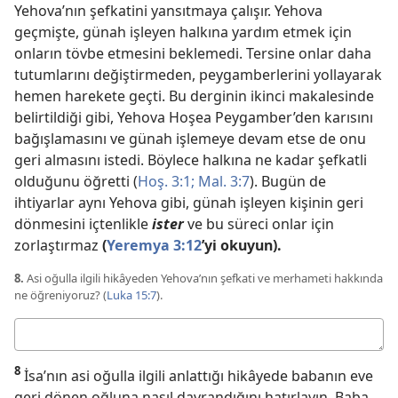
Yehova’nın şefkatini yansıtmaya çalışır. Yehova
geçmişte, günah işleyen halkına yardım etmek için
onların tövbe etmesini beklemedi. Tersine onlar daha
tutumlarını değiştirmeden, peygamberlerini yollayarak
hemen harekete geçti. Bu derginin ikinci makalesinde
belirtildiği gibi, Yehova Hoşea Peygamber’den karısını
bağışlamasını ve günah işlemeye devam etse de onu
geri almasını istedi. Böylece halkına ne kadar şefkatli
olduğunu öğretti (
Hoş. 3:1;
Mal. 3:7
). Bugün de
ihtiyarlar aynı Yehova gibi, günah işleyen kişinin geri
dönmesini içtenlikle
ister
ve bu süreci onlar için
zorlaştırmaz
(
Yeremya 3:12
’yi okuyun).
8.
Asi oğulla ilgili hikâyeden Yehova’nın şefkati ve merhameti hakkında
ne öğreniyoruz? (
Luka 15:7
).
Cevabınız
8
İsa’nın asi oğulla ilgili anlattığı hikâyede babanın eve
geri dönen oğluna nasıl davrandığını hatırlayın. Baba,