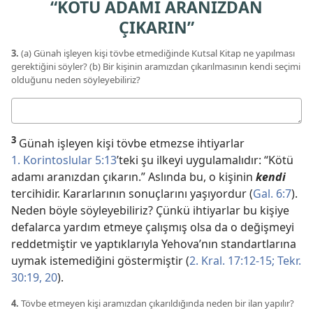
“KÖTÜ ADAMI ARANIZDAN
ÇIKARIN”
3.
(a) Günah işleyen kişi tövbe etmediğinde Kutsal Kitap ne yapılması
gerektiğini söyler? (b) Bir kişinin aramızdan çıkarılmasının kendi seçimi
olduğunu neden söyleyebiliriz?
Cevabınız
3
Günah işleyen kişi tövbe etmezse ihtiyarlar
1. Korintoslular 5:13
’teki şu ilkeyi uygulamalıdır: “Kötü
adamı aranızdan çıkarın.” Aslında bu, o kişinin
kendi
tercihidir. Kararlarının sonuçlarını yaşıyordur (
Gal. 6:7
).
Neden böyle söyleyebiliriz? Çünkü ihtiyarlar bu kişiye
defalarca yardım etmeye çalışmış olsa da o değişmeyi
reddetmiştir ve yaptıklarıyla Yehova’nın standartlarına
uymak istemediğini göstermiştir (
2. Kral. 17:12-15;
Tekr.
30:19, 20
).
4.
Tövbe etmeyen kişi aramızdan çıkarıldığında neden bir ilan yapılır?