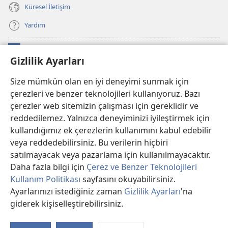
Küresel İletişim
Yardım
Bağışlar
(yeni
Gizlilik Ayarları
pencere
açar)
Watchtower ONLINE KÜTÜPHANE
Size mümkün olan en iyi deneyimi sunmak için
(yeni
çerezleri ve benzer teknolojileri kullanıyoruz. Bazı
pencere
®
JW Hub
açar)
çerezler web sitemizin çalışması için gereklidir ve
(yeni
pencere
reddedilemez. Yalnızca deneyiminizi iyileştirmek için
®
JW Library
Uygulaması
açar)
kullandığımız ek çerezlerin kullanımını kabul edebilir
veya reddedebilirsiniz. Bu verilerin hiçbiri
®
Watchtower Library
satılmayacak veya pazarlama için kullanılmayacaktır.
Daha fazla bilgi için
Çerez ve Benzer Teknolojileri
Kullanım Politikası
sayfasını okuyabilirsiniz.
Ayarlarınızı istediğiniz zaman
Gizlilik Ayarları
'na
Copyright
© 2026 Watch Tower Bible and Tract Society of PA.
giderek kişiselleştirebilirsiniz.
İç
KULLANIM ŞARTLARI
|
GİZLİLİK POLİTİKASI
|
GİZLİLİK AYARLARI
Kı