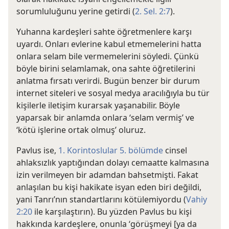
sorumluluğunu yerine getirdi (
2. Sel. 2:7
).
Yuhanna kardeşleri sahte öğretmenlere karşı
uyardı. Onları evlerine kabul etmemelerini hatta
onlara selam bile vermemelerini söyledi. Çünkü
böyle birini selamlamak, ona sahte öğretilerini
anlatma fırsatı verirdi. Bugün benzer bir durum
internet siteleri ve sosyal medya aracılığıyla bu tür
kişilerle iletişim kurarsak yaşanabilir. Böyle
yaparsak bir anlamda onlara ‘selam vermiş’ ve
‘kötü işlerine ortak olmuş’ oluruz.
Pavlus ise,
1. Korintoslular 5. bölümde
cinsel
ahlaksızlık yaptığından dolayı cemaatte kalmasına
izin verilmeyen bir adamdan bahsetmişti. Fakat
anlaşılan bu kişi hakikate isyan eden biri değildi,
yani Tanrı’nın standartlarını kötülemiyordu (
Vahiy
2:20
ile karşılaştırın). Bu yüzden Pavlus bu kişi
hakkında kardeşlere, onunla ‘görüşmeyi [ya da