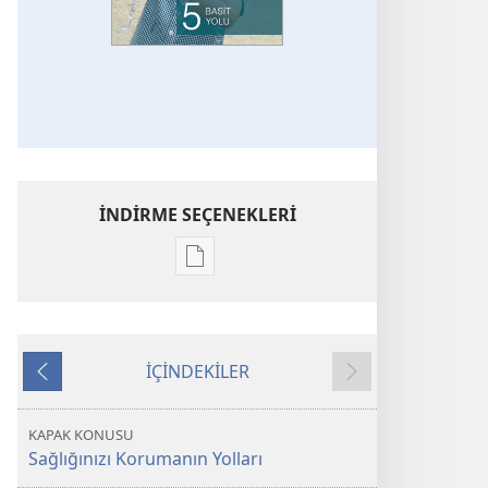
İNDİRME SEÇENEKLERİ
Dijital
yayınları
indirme
seçenekleri
İÇİNDEKİLER
UYANIŞ!
Önceki
Sonraki
Sağlığınızı
Korumanın
KAPAK KONUSU
5
Sağlığınızı Korumanın Yolları
Basit