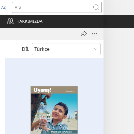
 Aç
Ara
ere
HAKKIMIZDA
)
DİL