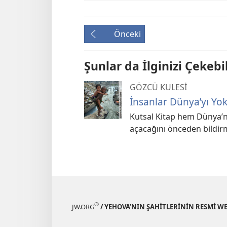
Önceki
Şunlar da İlginizi Çekebil
GÖZCÜ KULESİ
İnsanlar Dünya’yı Yo
Kutsal Kitap hem Dünya’n
açacağını önceden bildirm
®
JW.ORG
/ YEHOVA’NIN ŞAHİTLERİNİN RESMİ WE