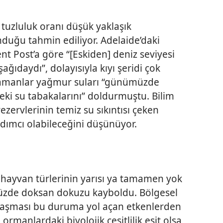
 tuzluluk oranı düşük yaklaşık
duğu tahmin ediliyor. Adelaide’daki
nt Post’a göre “[Eskiden] deniz seviyesi
ıdaydı”, dolayısıyla kıyı şeridi çok
amanlar yağmur suları “günümüzde
eki su tabakalarını” doldurmuştu. Bilim
rezervlerinin temiz su sıkıntısı çeken
dımcı olabileceğini düşünüyor.
hayvan türlerinin yarısı ya tamamen yok
yüzde doksan dokuzu kayboldu. Bölgesel
gınlaşması bu duruma yol açan etkenlerden
 ormanlardaki biyolojik çeşitlilik eşit olsa