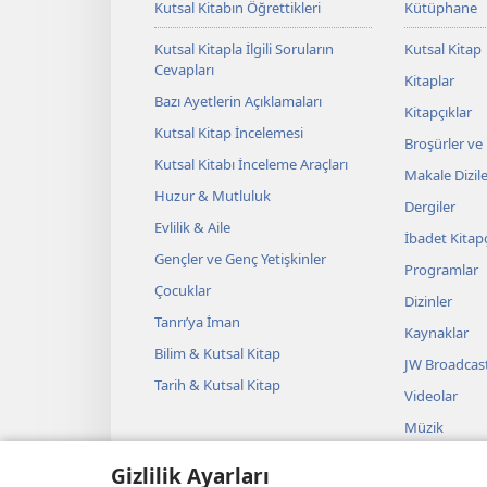
Kutsal Kitabın Öğrettikleri
Kütüphane
Kutsal Kitapla İlgili Soruların
Kutsal Kitap
Cevapları
Kitaplar
Bazı Ayetlerin Açıklamaları
Kitapçıklar
Kutsal Kitap İncelemesi
Broşürler ve
Kutsal Kitabı İnceleme Araçları
Makale Dizile
Huzur & Mutluluk
Dergiler
Evlilik & Aile
İbadet Kitapç
Gençler ve Genç Yetişkinler
Programlar
Çocuklar
Dizinler
Tanrı’ya İman
Kaynaklar
Bilim & Kutsal Kitap
JW Broadcas
Tarih & Kutsal Kitap
Videolar
Müzik
Sesli Temsille
Gizlilik Ayarları