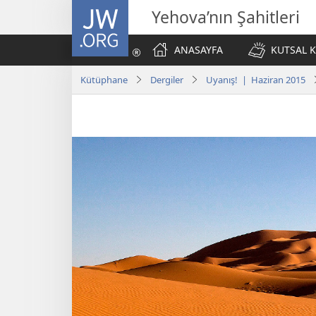
JW.ORG
Yehova’nın Şahitleri
ANASAYFA
KUTSAL K
Kütüphane
Dergiler
Uyanış! | Haziran 2015