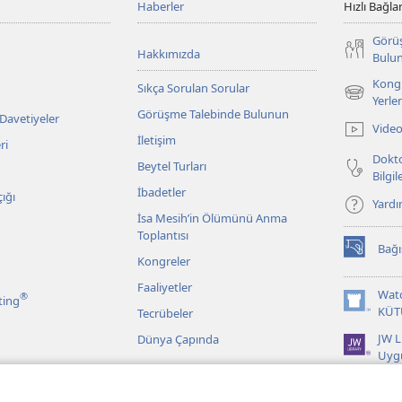
Haberler
Hızlı Bağlan
Görü
Hakkımızda
Bulu
Kongr
Sıkça Sorulan Sorular
(yeni
Yerler
Görüşme Talebinde Bulunun
pencere
 Davetiyeler
Video
açar)
İletişim
ri
Dokto
Beytel Turları
Bilgi
İbadetler
ığı
Yard
İsa Mesih’in Ölümünü Anma
Toplantısı
Bağı
(yeni
Kongreler
pencere
Faaliyetler
açar)
Wat
®
ting
(yeni
KÜT
Tecrübeler
pencere
JW L
Dünya Çapında
açar)
Uyg
r