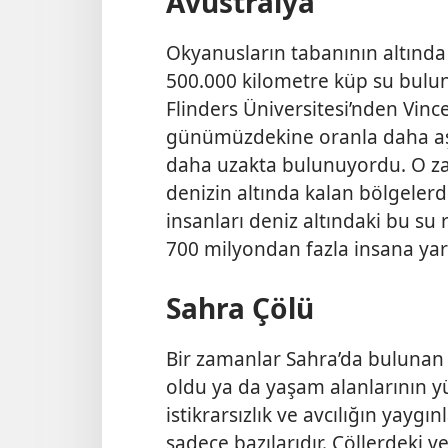
Avustralya
Okyanusların tabanının altında
500.000 kilometre küp su bulun
Flinders Üniversitesi’nden Vince
günümüzdekine oranla daha aşağ
daha uzakta bulunuyordu. O z
denizin altında kalan bölgelerd
insanları deniz altındaki bu su 
700 milyondan fazla insana yar
Sahra Çölü
Bir zamanlar Sahra’da bulunan 
oldu ya da yaşam alanlarının 
istikrarsızlık ve avcılığın yay
sadece bazılarıdır. Çöllerdeki ve