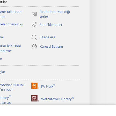
tılar
şme Talebinde
İbadetlerin Yapıldığı
(yeni
nun
Yerler
pencere
elerin Yapıldığı
Son Eklenenler
açar)
lar
Sitede Ara
rlar İçin Tıbbi
Küresel İletişim
lendirme
ım
şlar
chtower ONLINE
®
JW Hub
(yeni
ÜPHANE
pencere
®
ibrary
®
açar)
Watchtower Library
ulaması