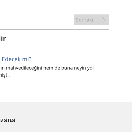
Sonraki
ir
k Edecek mi?
ın mahvedileceğini hem de buna neyin yol
işti.
B SİTESİ