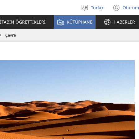
Türkçe
Oturum
Dil
(yeni
seçin
penc
İTABIN ÖĞRETTİKLERİ
KÜTÜPHANE
HABERLER
açar
Çevre