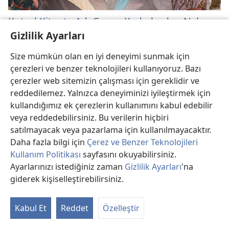
Kutsal Kitapta Adı Geçen Kadınlardan Neler
Öğrenebiliriz?
Gizlilik Ayarları
Tanrı’yı memnun eden kadınlarla O’na itaatsizlik eden
Size mümkün olan en iyi deneyimi sunmak için
kadınların arasındaki farkı görebilirsiniz.
çerezleri ve benzer teknolojileri kullanıyoruz. Bazı
çerezler web sitemizin çalışması için gereklidir ve
reddedilemez. Yalnızca deneyiminizi iyileştirmek için
kullandığımız ek çerezlerin kullanımını kabul edebilir
veya reddedebilirsiniz. Bu verilerin hiçbiri
satılmayacak veya pazarlama için kullanılmayacaktır.
Daha fazla bilgi için
Çerez ve Benzer Teknolojileri
Kullanım Politikası
sayfasını okuyabilirsiniz.
Ayarlarınızı istediğiniz zaman
Gizlilik Ayarları
'na
giderek kişiselleştirebilirsiniz.
Meryem Tanrı’nın Annesi mi?
Kabul Et
Reddet
Özelleştir
Hem Kutsal Yazılar hem de Hıristiyanlığın tarihi bu
inanış konusunda kesin bir cevap veriyor.