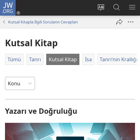
JW.ORG
Oturum
Aç
Site
Sitede
ME
(yeni
dilini
Ara
GÖ
Kutsal Kitapla İlgili Soruların Cevapları
pencere
değiştir
açar)
Kutsal Kitap
Tümü
Tanrı
Kutsal Kitap
İsa
Tanrı’nın Krallığı
Yazarı ve Doğruluğu