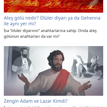
Ateş gölü nedir? Ölüler diyarı ya da Gehenna
ile aynı yer mi?
İsa “ölüler diyarının” anahtarlarına sahip. Onda ateş
gölünün anahtarları da var mı?
Zengin Adam ve Lazar Kimdi?