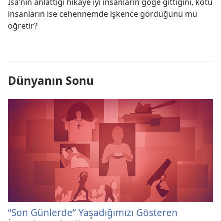
İsa’nın anlattığı hikâye iyi insanların göğe gittiğini, kötü
insanların ise cehennemde işkence gördüğünü mü
öğretir?
Dünyanın Sonu
“Son Günlerde” Yaşadığımızı Gösteren