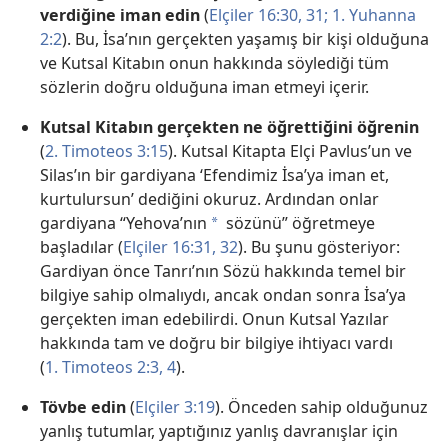
verdiğine iman edin
(
Elçiler 16:30, 31;
1. Yuhanna
2:2
). Bu, İsa’nın gerçekten yaşamış bir kişi olduğuna
ve Kutsal Kitabın onun hakkında söylediği tüm
sözlerin doğru olduğuna iman etmeyi içerir.
Kutsal Kitabın gerçekten ne öğrettiğini öğrenin
(
2. Timoteos 3:15
). Kutsal Kitapta Elçi Pavlus’un ve
Silas’ın bir gardiyana ‘Efendimiz İsa’ya iman et,
kurtulursun’ dediğini okuruz. Ardından onlar
gardiyana “Yehova’nın
sözünü” öğretmeye
a
başladılar (
Elçiler 16:31, 32
). Bu şunu gösteriyor:
Gardiyan önce Tanrı’nın Sözü hakkında temel bir
bilgiye sahip olmalıydı, ancak ondan sonra İsa’ya
gerçekten iman edebilirdi. Onun Kutsal Yazılar
hakkında tam ve doğru bir bilgiye ihtiyacı vardı
(
1. Timoteos 2:3, 4
).
Tövbe edin
(
Elçiler 3:19
). Önceden sahip olduğunuz
yanlış tutumlar, yaptığınız yanlış davranışlar için