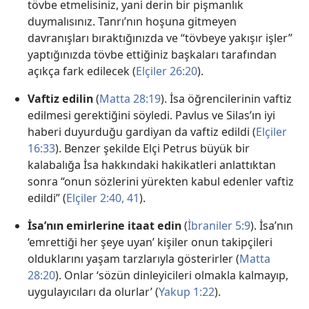
tövbe etmelisiniz, yani derin bir pişmanlık
duymalısınız. Tanrı’nın hoşuna gitmeyen
davranışları bıraktığınızda ve “tövbeye yakışır işler”
yaptığınızda tövbe ettiğiniz başkaları tarafından
açıkça fark edilecek (
Elçiler 26:20
).
Vaftiz edilin
(
Matta 28:19
). İsa öğrencilerinin vaftiz
edilmesi gerektiğini söyledi. Pavlus ve Silas’ın iyi
haberi duyurduğu gardiyan da vaftiz edildi (
Elçiler
16:33
). Benzer şekilde Elçi Petrus büyük bir
kalabalığa İsa hakkındaki hakikatleri anlattıktan
sonra “onun sözlerini yürekten kabul edenler vaftiz
edildi” (
Elçiler 2:40, 41
).
İsa’nın emirlerine itaat edin
(
İbraniler 5:9
). İsa’nın
‘emrettiği her şeye uyan’ kişiler onun takipçileri
olduklarını yaşam tarzlarıyla gösterirler (
Matta
28:20
). Onlar ‘sözün dinleyicileri olmakla kalmayıp,
uygulayıcıları da olurlar’ (
Yakup 1:22
).