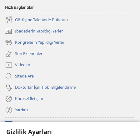
Hızlı Bağlantılar
Görüşme Talebinde Bulunun
İbadetlerin Yapıldığı Yerler
(yeni
pencere
Kongrelerin Yapıldığı Yerler
(yeni
açar)
pencere
Son Eklenenler
açar)
Videolar
Sitede Ara
Doktorlar İçin Tıbbi Bilgilendirme
Küresel İletişim
Yardım
Bağışlar
(yeni
Gizlilik Ayarları
pencere