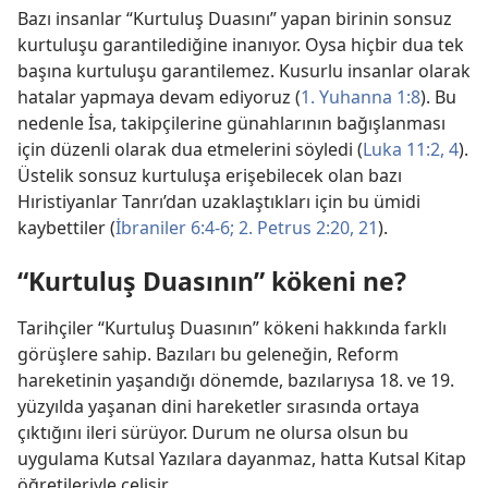
Bazı insanlar “Kurtuluş Duasını” yapan birinin sonsuz
kurtuluşu garantilediğine inanıyor. Oysa hiçbir dua tek
başına kurtuluşu garantilemez. Kusurlu insanlar olarak
hatalar yapmaya devam ediyoruz (
1. Yuhanna 1:8
). Bu
nedenle İsa, takipçilerine günahlarının bağışlanması
için düzenli olarak dua etmelerini söyledi (
Luka 11:2,
4
).
Üstelik sonsuz kurtuluşa erişebilecek olan bazı
Hıristiyanlar Tanrı’dan uzaklaştıkları için bu ümidi
kaybettiler (
İbraniler 6:4-6;
2. Petrus 2:20, 21
).
“Kurtuluş Duasının” kökeni ne?
Tarihçiler “Kurtuluş Duasının” kökeni hakkında farklı
görüşlere sahip. Bazıları bu geleneğin, Reform
hareketinin yaşandığı dönemde, bazılarıysa 18. ve 19.
yüzyılda yaşanan dini hareketler sırasında ortaya
çıktığını ileri sürüyor. Durum ne olursa olsun bu
uygulama Kutsal Yazılara dayanmaz, hatta Kutsal Kitap
öğretileriyle çelişir.