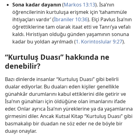
Sona kadar dayanın
(
Markos 13:13
). İsa’nın
öğrencilerinin kurtuluşa erişmek için ‘tahammüle
ihtiyaçları vardır’ (
İbraniler 10:36
). Elçi Pavlus İsa’nın
öğrettiklerine tam olarak itaat etti ve Tanrı’ya vefalı
kaldı. Hıristiyan olduğu günden yaşamının sonuna
kadar bu yoldan ayrılmadı (
1. Korintoslular 9:27
).
“Kurtuluş Duası” hakkında ne
denebilir?
Bazı dinlerde insanlar “Kurtuluş Duası” gibi belirli
dualar ediyorlar. Bu duaları eden kişiler genellikle
günahkâr durumlarını kabul ettiklerini dile getirir ve
İsa’nın günahları için öldüğüne olan imanlarını ifade
eder. Onlar ayrıca İsa’nın yüreklerine ya da yaşamlarına
girmesini diler. Ancak Kutsal Kitap “Kurtuluş Duası” gibi
basmakalıp bir duadan ne söz eder ne de böyle bir
duayı onaylar.