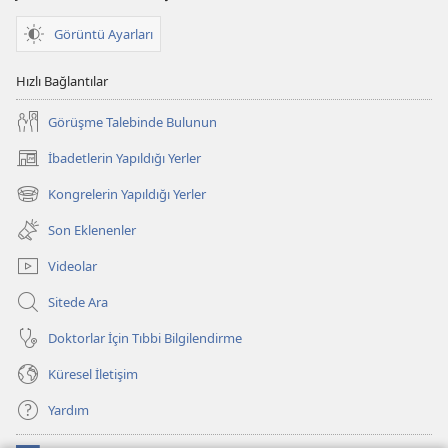
Görüntü Ayarları
Hızlı Bağlantılar
Görüşme Talebinde Bulunun
İbadetlerin Yapıldığı Yerler
(yeni
pencere
Kongrelerin Yapıldığı Yerler
(yeni
açar)
pencere
Son Eklenenler
açar)
Videolar
Sitede Ara
Doktorlar İçin Tıbbi Bilgilendirme
Küresel İletişim
Yardım