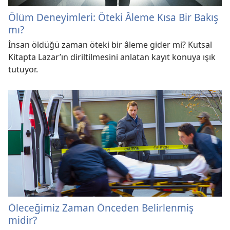
Ölüm Deneyimleri: Öteki Âleme Kısa Bir Bakış
mı?
İnsan öldüğü zaman öteki bir âleme gider mi? Kutsal
Kitapta Lazar’ın diriltilmesini anlatan kayıt konuya ışık
tutuyor.
Öleceğimiz Zaman Önceden Belirlenmiş
midir?