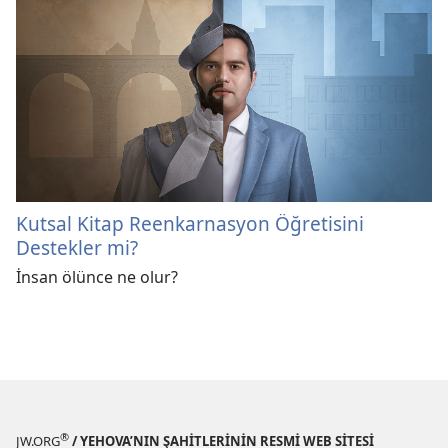
Kutsal Kitap Reenkarnasyon Öğretisini
Destekler mi?
İnsan ölünce ne olur?
®
JW.ORG
/ YEHOVA’NIN ŞAHİTLERİNİN RESMİ WEB SİTESİ