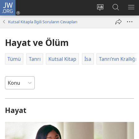
JW.ORG
Oturum
Aç
Site
Sitede
ME
(yeni
dilini
Ara
GÖ
Kutsal Kitapla İlgili Soruların Cevapları
pencere
değiştir
açar)
Hayat ve Ölüm
Tümü
Tanrı
Kutsal Kitap
İsa
Tanrı’nın Krallığı
Hayat