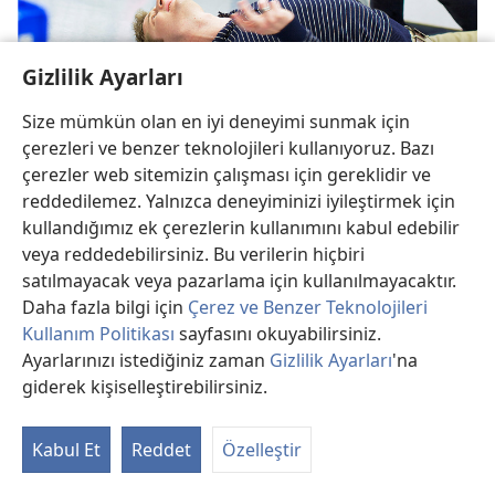
Gizlilik Ayarları
Size mümkün olan en iyi deneyimi sunmak için
çerezleri ve benzer teknolojileri kullanıyoruz. Bazı
Sara Hastalığı Hakkında Bilmeniz Gerekenler
çerezler web sitemizin çalışması için gereklidir ve
Bu hastalık hakkındaki bazı gerçekleri inceleyelim.
reddedilemez. Yalnızca deneyiminizi iyileştirmek için
kullandığımız ek çerezlerin kullanımını kabul edebilir
veya reddedebilirsiniz. Bu verilerin hiçbiri
satılmayacak veya pazarlama için kullanılmayacaktır.
Daha fazla bilgi için
Çerez ve Benzer Teknolojileri
Kullanım Politikası
sayfasını okuyabilirsiniz.
Ayarlarınızı istediğiniz zaman
Gizlilik Ayarları
'na
giderek kişiselleştirebilirsiniz.
Kabul Et
Reddet
Özelleştir
Dişeti Hastalığı: Siz de Risk Altında mısınız?