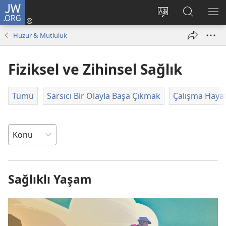
JW.ORG
Oturum
Aç
Site
Sitede
ME
(yeni
dilini
Ara
GÖ
Huzur & Mutluluk
pencere
değiştir
açar)
Fiziksel ve Zihinsel Sağlık
Tümü
Sarsıcı Bir Olayla Başa Çıkmak
Çalışma Hayat
Sağlıklı Yaşam