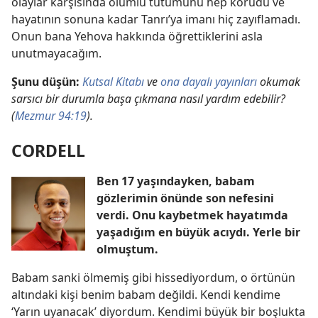
olaylar karşısında olumlu tutumunu hep korudu ve
hayatının sonuna kadar Tanrı’ya imanı hiç zayıflamadı.
Onun bana Yehova hakkında öğrettiklerini asla
unutmayacağım.
Şunu düşün:
Kutsal Kitabı
ve
ona dayalı yayınları
okumak
sarsıcı bir durumla başa çıkmana nasıl yardım edebilir?
(
Mezmur 94:19
).
CORDELL
Ben 17 yaşındayken, babam
gözlerimin önünde son nefesini
verdi. Onu kaybetmek hayatımda
yaşadığım en büyük acıydı. Yerle bir
olmuştum.
Babam sanki ölmemiş gibi hissediyordum, o örtünün
altındaki kişi benim babam değildi. Kendi kendime
‘Yarın uyanacak’ diyordum. Kendimi büyük bir boşlukta