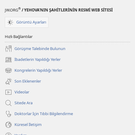
®
JW.ORG
/ YEHOVA’NIN ŞAHİTLERİNİN RESMİ WEB SİTESİ
Görüntü Ayarları
Hızlı Bağlantılar
Görüşme Talebinde Bulunun
İbadetlerin Yapıldığı Yerler
(yeni
pencere
Kongrelerin Yapıldığı Yerler
(yeni
açar)
pencere
Son Eklenenler
açar)
Videolar
Sitede Ara
Doktorlar İçin Tıbbi Bilgilendirme
Küresel İletişim