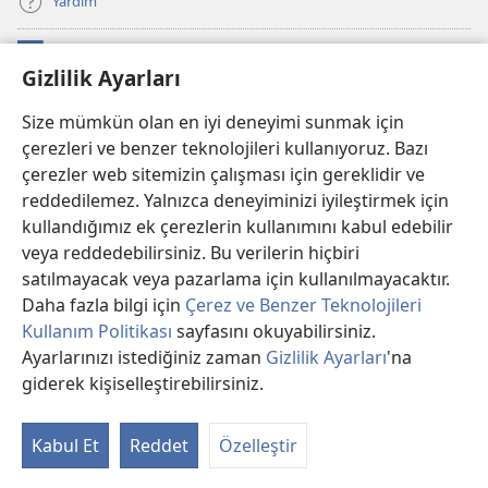
Yardım
Bağışlar
(yeni
Gizlilik Ayarları
pencere
açar)
Watchtower ONLINE KÜTÜPHANE
Size mümkün olan en iyi deneyimi sunmak için
(yeni
çerezleri ve benzer teknolojileri kullanıyoruz. Bazı
pencere
®
JW Hub
açar)
çerezler web sitemizin çalışması için gereklidir ve
(yeni
pencere
reddedilemez. Yalnızca deneyiminizi iyileştirmek için
®
JW Library
Uygulaması
açar)
kullandığımız ek çerezlerin kullanımını kabul edebilir
veya reddedebilirsiniz. Bu verilerin hiçbiri
®
Watchtower Library
satılmayacak veya pazarlama için kullanılmayacaktır.
Daha fazla bilgi için
Çerez ve Benzer Teknolojileri
Kullanım Politikası
sayfasını okuyabilirsiniz.
Ayarlarınızı istediğiniz zaman
Gizlilik Ayarları
'na
Copyright
© 2026 Watch Tower Bible and Tract Society of PA.
giderek kişiselleştirebilirsiniz.
KULLANIM ŞARTLARI
|
GİZLİLİK POLİTİKASI
|
GİZLİLİK AYARLARI
Kabul Et
Reddet
Özelleştir