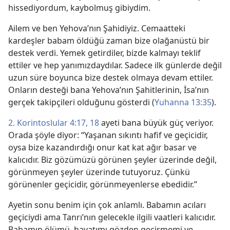
hissediyordum, kaybolmuş gibiydim.
Ailem ve ben Yehova’nın Şahidiyiz. Cemaatteki
kardeşler babam öldüğü zaman bize olağanüstü bir
destek verdi. Yemek getirdiler, bizde kalmayı teklif
ettiler ve hep yanımızdaydılar. Sadece ilk günlerde değil
uzun süre boyunca bize destek olmaya devam ettiler.
Onların desteği bana Yehova’nın Şahitlerinin, İsa’nın
gerçek takipçileri olduğunu gösterdi (
Yuhanna 13:35
).
2. Korintoslular 4:17, 18
ayeti bana büyük güç veriyor.
Orada şöyle diyor: “Yaşanan sıkıntı hafif ve geçicidir,
oysa bize kazandırdığı onur kat kat ağır basar ve
kalıcıdır. Biz gözümüzü görünen şeyler üzerinde değil,
görünmeyen şeyler üzerinde tutuyoruz. Çünkü
görünenler geçicidir, görünmeyenlerse ebedidir.”
Ayetin sonu benim için çok anlamlı. Babamın acıları
geçiciydi ama Tanrı’nın gelecekle ilgili vaatleri kalıcıdır.
Babamın ölümü, hayatımı gözden geçirmemi ve