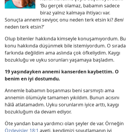
‘Bu gerçek olamaz, babamın sadece
biraz yalnız kalmaya ihtiyacı var.
Sonuçta annemi seviyor, onu neden terk etsin ki?
Beni
neden terk etsin?’
Olup bitenler hakkında kimseyle konuşamıyordum. Bu
konu hakkında düşünmek bile istemiyordum. O sırada
farkında değildim ama aslında çok öfkeliydim. Kaygı
bozukluğu ve uyku sorunları yaşamaya başladım.
19 yaşındayken annemi kanserden kaybettim. O
benim en iyi dostumdu.
Annemle babamın boşanması beni sarsmıştı ama
annemin ölümüyle tamamen yıkıldım. Bunun acısını
hâlâ atlatamadım. Uyku sorunlarım iyice arttı, kaygı
bozukluğum da devam ediyor.
Öte yandan bana yardımcı olan şeyler de var. Örneğin
Özdeyişler 18:1
ayeti, kendimizi soyutlamanın iyi