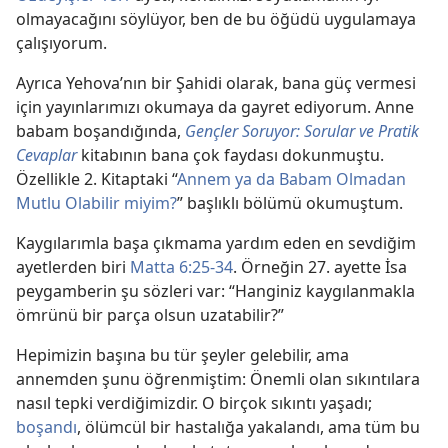
olmayacağını söylüyor, ben de bu öğüdü uygulamaya
çalışıyorum.
Ayrıca Yehova’nın bir Şahidi olarak, bana güç vermesi
için yayınlarımızı okumaya da gayret ediyorum. Anne
babam boşandığında,
Gençler Soruyor: Sorular ve Pratik
Cevaplar
kitabının bana çok faydası dokunmuştu.
Özellikle 2. Kitaptaki “
Annem ya da Babam Olmadan
Mutlu Olabilir miyim?
” başlıklı bölümü okumuştum.
Kaygılarımla başa çıkmama yardım eden en sevdiğim
ayetlerden biri
Matta 6:25-34
. Örneğin 27. ayette İsa
peygamberin şu sözleri var: “Hanginiz kaygılanmakla
ömrünü bir parça olsun uzatabilir?”
Hepimizin başına bu tür şeyler gelebilir, ama
annemden şunu öğrenmiştim: Önemli olan sıkıntılara
nasıl tepki verdiğimizdir. O birçok sıkıntı yaşadı;
boşandı
, ölümcül bir hastalığa yakalandı, ama tüm bu