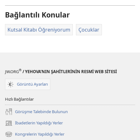
Bağlantılı Konular
Kutsal Kitabı Öğreniyorum
Çocuklar
®
JW.ORG
/ YEHOVA’NIN ŞAHİTLERİNİN RESMİ WEB SİTESİ
Görüntü Ayarları
Hızlı Bağlantılar
Görüşme Talebinde Bulunun
İbadetlerin Yapıldığı Yerler
(yeni
pencere
Kongrelerin Yapıldığı Yerler
(yeni
açar)