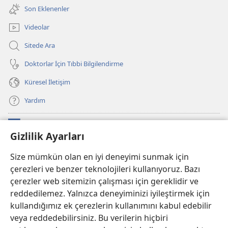
pencere
Son Eklenenler
açar)
Videolar
Sitede Ara
Doktorlar İçin Tıbbi Bilgilendirme
Küresel İletişim
Yardım
Bağışlar
(yeni
Gizlilik Ayarları
pencere
açar)
Watchtower ONLINE KÜTÜPHANE
Size mümkün olan en iyi deneyimi sunmak için
(yeni
çerezleri ve benzer teknolojileri kullanıyoruz. Bazı
pencere
®
JW Hub
açar)
çerezler web sitemizin çalışması için gereklidir ve
(yeni
pencere
reddedilemez. Yalnızca deneyiminizi iyileştirmek için
®
JW Library
Uygulaması
açar)
kullandığımız ek çerezlerin kullanımını kabul edebilir
veya reddedebilirsiniz. Bu verilerin hiçbiri
®
Watchtower Library