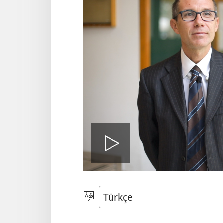
Videoyu
oynat
Bir
Dil