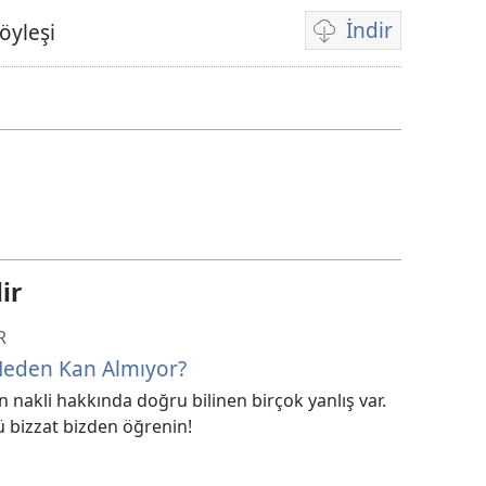
İndir
öyleşi
Video
kayıtlarını
indirme
seçenekleri
ir
R
 Neden Kan Almıyor?
n nakli hakkında doğru bilinen birçok yanlış var.
bizzat bizden öğrenin!