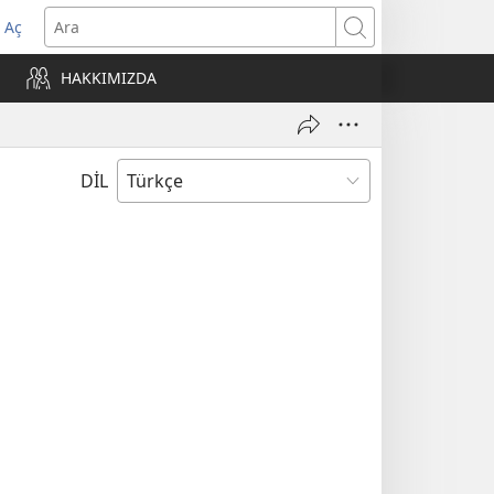
 Aç
Ara
ere
HAKKIMIZDA
)
DİL