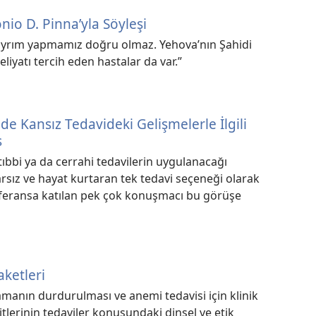
io D. Pinna’yla Söyleşi
 ayrım yapmamız doğru olmaz. Yehova’nın Şahidi
iyatı tercih eden hastalar da var.”
de Kansız Tedavideki Gelişmelerle İlgili
s
tıbbi ya da cerrahi tedavilerin uygulanacağı
arsız ve hayat kurtaran tek tedavi seçeneği olarak
feransa katılan pek çok konuşmacı bu görüşe
aketleri
anın durdurulması ve anemi tedavisi için klinik
hitlerinin tedaviler konusundaki dinsel ve etik