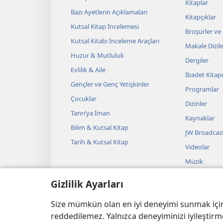
Kitaplar
Bazı Ayetlerin Açıklamaları
Kitapçıklar
Kutsal Kitap İncelemesi
Broşürler ve
Kutsal Kitabı İnceleme Araçları
Makale Dizile
Huzur & Mutluluk
Dergiler
Evlilik & Aile
İbadet Kitapç
Gençler ve Genç Yetişkinler
Programlar
Çocuklar
Dizinler
Tanrı’ya İman
Kaynaklar
Bilim & Kutsal Kitap
JW Broadcas
Tarih & Kutsal Kitap
Videolar
Müzik
Sesli Temsille
Gizlilik Ayarları
Kutsal Kitap
Okumalar
Size mümkün olan en iyi deneyimi sunmak için ç
reddedilemez. Yalnızca deneyiminizi iyileştirme