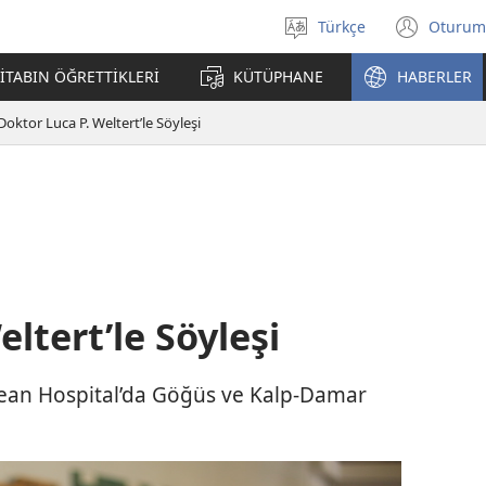
Türkçe
Oturum
Dil
(yeni
seçin
penc
İTABIN ÖĞRETTİKLERİ
KÜTÜPHANE
HABERLER
açar
Doktor Luca P. Weltert’le Söyleşi
ltert’le Söyleşi
ean Hospital’da Göğüs ve Kalp-Damar