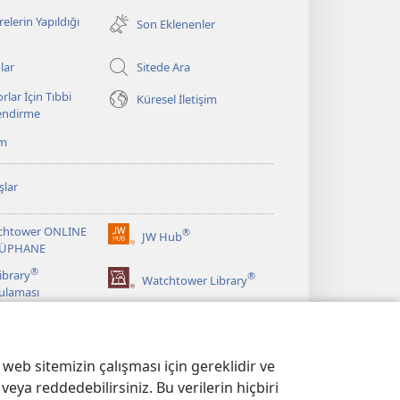
pencere
elerin Yapıldığı
Son Eklenenler
açar)
lar
Sitede Ara
rlar İçin Tıbbi
Küresel İletişim
lendirme
ım
şlar
chtower ONLINE
®
JW Hub
(yeni
ÜPHANE
pencere
®
ibrary
®
açar)
Watchtower Library
ulaması
web sitemizin çalışması için gereklidir ve
veya reddedebilirsiniz. Bu verilerin hiçbiri