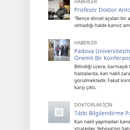
HABERLER
Profesör Doktor Anton
“Bence dinsel açıdan bir
olmadığı halde kansız amel
HABERLER
Padova Üniversitesi’n
Önemli Bir Konferan
Bilindiği üzere, karmaşık 
hastalarda, kan nakli zar
görülmektedir. Fakat kon
karşı çıktı.
DOKTORLAR İÇİN
Tıbbi Bilgilendirme P
Kan nakli yapmadan kanam
stratejiler. Yehova’nın Şa