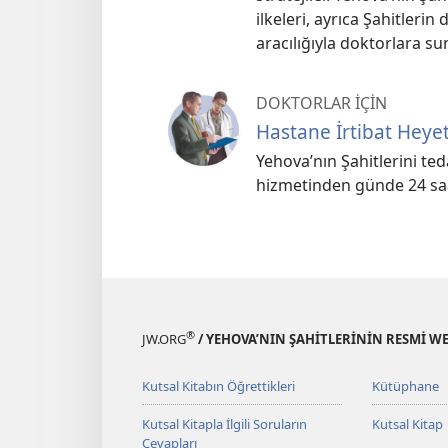
ilkeleri, ayrıca Şahitleri
aracılığıyla doktorlara su
DOKTORLAR İÇİN
Hastane İrtibat Heyeti
Yehova’nın Şahitlerini te
hizmetinden günde 24 saat
®
JW.ORG
/ YEHOVA’NIN ŞAHİTLERİNİN RESMİ WE
Kutsal Kitabın Öğrettikleri
Kütüphane
Kutsal Kitapla İlgili Soruların
Kutsal Kitap
Cevapları