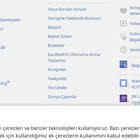
Kongr
Sıkça Sorulan Sorular
(yeni
Yerler
Görüşme Talebinde Bulunun
pencere
 Davetiyeler
Video
açar)
İletişim
ri
Dokto
Beytel Turları
Bilgi
İbadetler
ığı
Yard
İsa Mesih’in Ölümünü Anma
Toplantısı
Bağı
(yeni
Kongreler
pencere
Faaliyetler
açar)
Wat
®
ting
(yeni
KÜT
Tecrübeler
pencere
JW L
Dünya Çapında
açar)
Uyg
r
 Kayıtlarından
erezleri ve benzer teknolojileri kullanıyoruz. Bazı çerezler 
k için kullandığımız ek çerezlerin kullanımını kabul edebilir 