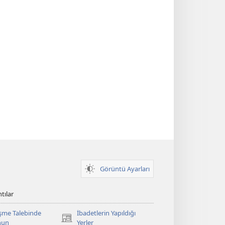
Görüntü Ayarları
tılar
şme Talebinde
İbadetlerin Yapıldığı
(yeni
nun
Yerler