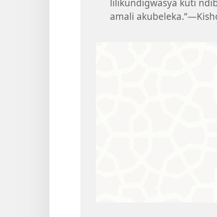
lilikundigwasya kuti nd
amali akubeleka.”—Kish