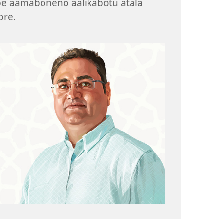
ibe aamaboneno aalikabotu atala
ore.