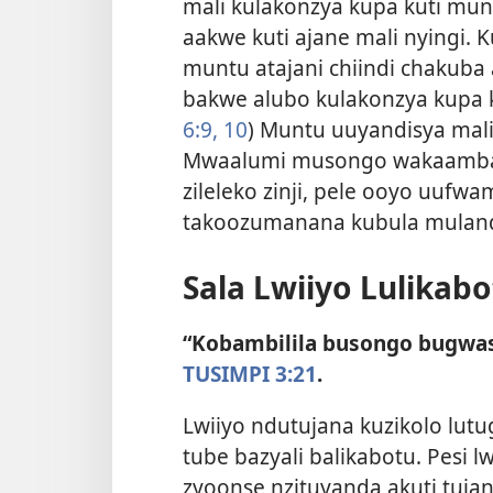
mali kulakonzya kupa kuti mu
aakwe kuti ajane mali nyingi. 
muntu atajani chiindi chaku
bakwe alubo kulakonzya kupa k
6:9, 10
) Muntu uuyandisya mali
Mwaalumi musongo wakaamba 
zileleko zinji, pele ooyo uuf
takoozumanana kubula mulan
Sala Lwiiyo Lulikab
“Kobambilila busongo bugwa
TUSIMPI 3:21
.
Lwiiyo ndutujana kuzikolo lut
tube bazyali balikabotu. Pesi lw
zyoonse nzituyanda akuti tuja