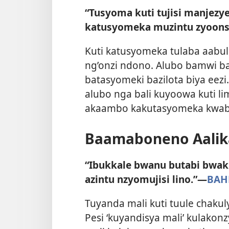
“Tusyoma kuti tujisi manjezy
katusyomeka muzintu zyoon
Kuti katusyomeka tulaba aabul
ng’onzi ndono. Alubo bamwi b
batasyomeki bazilota biya eezi
alubo nga bali kuyoowa kuti l
akaambo kakutasyomeka kwab
Baamaboneno Aalika
“Ibukkale bwanu butabi bwak
azintu nzyomujisi lino.”—
BAH
Tuyanda mali kuti tuule chaku
Pesi ‘kuyandisya mali’ kulako