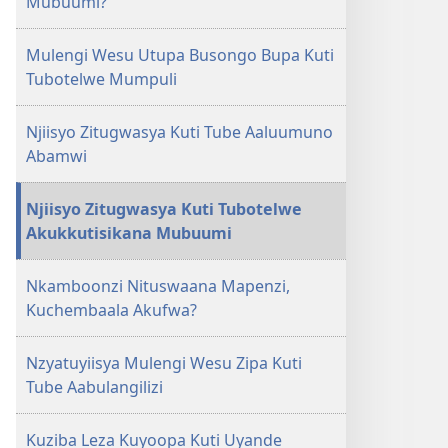
Mubuumi?
Kukugwasya
Mubuumi
Mulengi Wesu Utupa Busongo Bupa Kuti
Akupa
Tubotelwe Mumpuli
Kuti
Ubotelwe
Njiisyo Zitugwasya Kuti Tube Aaluumuno
Abamwi
Njiisyo Zitugwasya Kuti Tubotelwe
Akukkutisikana Mubuumi
Nkamboonzi Nituswaana Mapenzi,
Kuchembaala Akufwa?
Nzyatuyiisya Mulengi Wesu Zipa Kuti
Tube Aabulangilizi
Kuziba Leza Kuyoopa Kuti Uyande