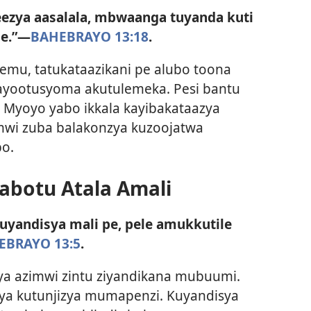
eezya aasalala, mbwaanga tuyanda kuti
se.”—
BAHEBRAYO 13:18
.
emu, tatukataazikani pe alubo toona
ayootusyoma akutulemeka. Pesi bantu
. Myoyo yabo ikkala kayibakataazya
imwi zuba balakonzya kuzoojatwa
o.
botu Atala Amali
uyandisya mali pe, pele amukkutile
EBRAYO 13:5
.
lya azimwi zintu ziyandikana mubuumi.
nzya kutunjizya mumapenzi. Kuyandisya