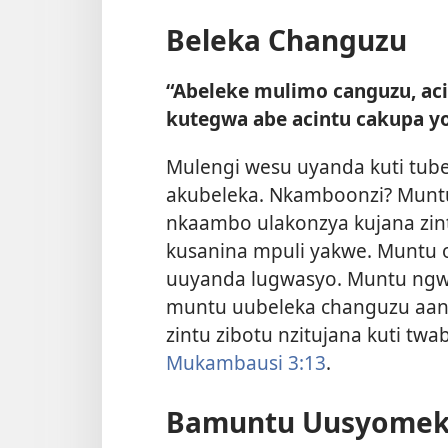
Beleka Changuzu
“Abeleke mulimo canguzu, a
kutegwa abe acintu cakupa y
Mulengi wesu uyanda kuti tub
akubeleka. Nkamboonzi? Munt
nkaambo ulakonzya kujana zi
kusanina mpuli yakwe. Muntu
uuyanda lugwasyo. Muntu ngwa
muntu uubeleka changuzu aan
zintu zibotu nzitujana kuti tw
Mukambausi 3:13
.
Bamuntu Uusyome