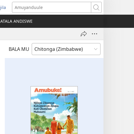
jila
opens
Amuyanduule
ew
ATALA ANDISWE
indow)
BALA MU