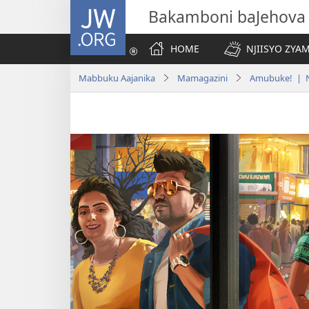
JW.ORG
Bakamboni baJehova
HOME
NJIISYO ZYA
Mabbuku Aajanika
Mamagazini
Amubuke! | N