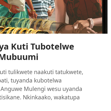
ya Kuti Tubotelwe
 Mubuumi
ti tulikwete naakuti tatukwete,
apati, tuyanda kubotelwa
. Anguwe Mulengi wesu uyanda
utisikane. Nkinkaako, wakatupa