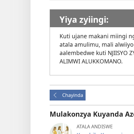
Yiya zyiingi:
Kuti ujane makani miingi 
atala amulimu, mali alwiiy
aalembedwe kuti NJIISYO 
ALIMWI ALUKKOMANO
.
Chayinda
Mulakonzya Kuyanda Az
ATALA ANDISWE