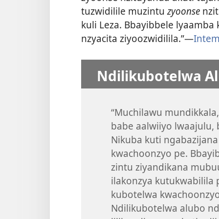
tuzwidilile muzintu
zyoonse
nzi
kuli Leza. Bbayibbele lyaamba 
nzyacita ziyoozwidilila.”—
Intem
Ndilikubotelwa Al
“Muchilawu mundikkala, 
babe aalwiiyo lwaajulu
Nikuba kuti ngabazijana 
kwachoonzyo pe. Bbayib
zintu ziyandikana mubuu
ilakonzya kutukwabilila 
kubotelwa kwachoonzyo 
Ndilikubotelwa alubo n