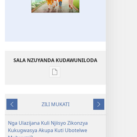
SALA NZUYANDA KUDAWUNILODA
Sala
naa
uyanda
kukkopa
ZILI MUKATI
zyakamwayigwa
Chayinda
Chitobela
zilekkodedwe
AMUBUKE!
Nga Ulazijana Kuli Njiisyo Zikonzya
Njiisyo
Kukugwasya Akupa Kuti Ubotelwe
Zikonzya