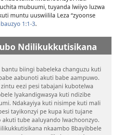
tuchita mubuumi, tuyanda lwiiyo luzwa
kuti muntu uuswiilila Leza “zyoonse
bauzyo 1:1-3
.
ubo Ndilikukkutisikana
bantu biingi babeleka changuzu kuti
, babe aabunoti akuti babe aampuwo.
zintu eezi pesi tabajani kubotelwa
bele lyakandigwasya kuti ndizibe
mi. Ndakayiya kuti nisimpe kuti mali
pesi tayikonzyi pe kupa kuti tujane
akuti tube aaluyando lwachoonzyo.
dilikukkutisikana nkaambo Bbayibbele