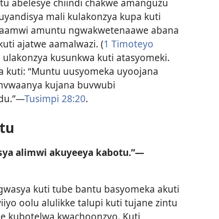
ntu abelesye chiindi chakwe amanguzu
Kuyandisya mali kulakonzya kupa kuti
ba aamwi amuntu ngwakwetenaawe abana
uti ajatwe aamalwazi. (
1 Timoteyo
 ulakonzya kusunkwa kuti atasyomeki.
kuti: “Muntu uusyomeka uyoojana
wamvwaanya kujana buvwubi
du.”—
Tusimpi 28:20
.
otu
sya alimwi akuyeeya kabotu.”—
ugwasya kuti tube bantu basyomeka akuti
iiyo oolu alulikke talupi kuti tujane zintu
ne kubotelwa kwachoonzyo. Kuti