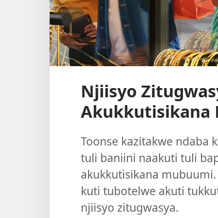
Njiisyo Zitugwas
Akukkutisikana
Toonse kazitakwe ndaba ku
tuli baniini naakuti tuli b
akukkutisikana mubuumi
kuti tubotelwe akuti tukk
njiisyo zitugwasya.