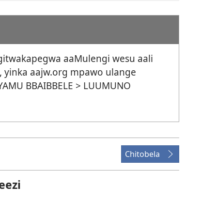
ngitwakapegwa aaMulengi wesu aali
o, yinka aajw.org mpawo ulange
ZYAMU BBAIBBELE >
LUUMUNO
Chitobela
eezi