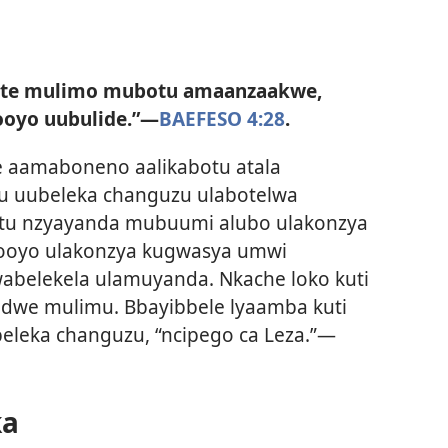
cite mulimo mubotu amaanzaakwe,
ooyo uubulide.”—
BAEFESO 4:28
.
e aamaboneno aalikabotu atala
u uubeleka changuzu ulabotelwa
ntu nzyayanda mubuumi alubo ulakonzya
 ooyo ulakonzya kugwasya umwi
belekela ulamuyanda. Nkache loko kuti
dwe mulimu. Bbayibbele lyaamba kuti
abeleka changuzu, “ncipego ca Leza.”—
ka