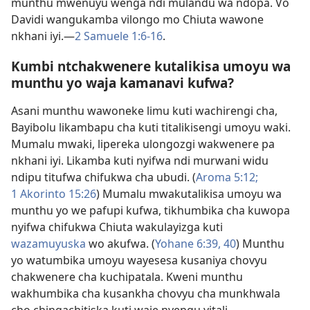
munthu mwenuyu wenga ndi mulandu wa ndopa. Vo
Davidi wangukamba vilongo mo Chiuta wawone
nkhani iyi.—
2 Samuele 1:​6-​16
.
Kumbi ntchakwenere kutalikisa umoyu wa
munthu yo waja kamanavi kufwa?
Asani munthu wawoneke limu kuti wachirengi cha,
Bayibolu likambapu cha kuti titalikisengi umoyu waki.
Mumalu mwaki, lipereka ulongozgi wakwenere pa
nkhani iyi. Likamba kuti nyifwa ndi murwani widu
ndipu titufwa chifukwa cha ubudi. (
Aroma 5:12;
1 Akorinto 15:26
) Mumalu mwakutalikisa umoyu wa
munthu yo we pafupi kufwa, tikhumbika cha kuwopa
nyifwa chifukwa Chiuta wakulayizga kuti
wazamuyuska
wo akufwa. (
Yohane 6:​39, 40
) Munthu
yo watumbika umoyu wayesesa kusaniya chovyu
chakwenere cha kuchipatala. Kweni munthu
wakhumbika cha kusankha chovyu cha munkhwala
cho chingachitiska kuti waje nyengu yitali