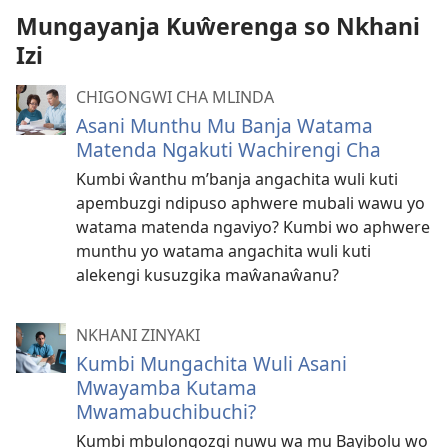
Mungayanja Kuŵerenga so Nkhani
Izi
CHIGONGWI CHA MLINDA
Asani Munthu Mu Banja Watama
Matenda Ngakuti Wachirengi Cha
Kumbi ŵanthu m’banja angachita wuli kuti
apembuzgi ndipuso aphwere mubali wawu yo
watama matenda ngaviyo? Kumbi wo aphwere
munthu yo watama angachita wuli kuti
alekengi kusuzgika maŵanaŵanu?
NKHANI ZINYAKI
Kumbi Mungachita Wuli Asani
Mwayamba Kutama
Mwamabuchibuchi?
Kumbi mbulongozgi nuwu wa mu Bayibolu wo