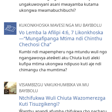
ungakuwovyani asani mwayamba kutama
ukongwa mwamabuchibuchi?
KUKONKHOSKA MAVESI NGA MU BAYIBOLU
Vo Lemba la Afilipi 4:6, 7 Likonkhoska
—“Mungafipanga Mtima ndi Chinthu
Chechosi Cha”
Kumbi ndi mapempheru nga mtundu wuli ngo
ngangawovya ateŵeti aku Chiuta kuti aleki
kufipa mtima ukongwa ndipuso kuti aje ndi
chimangu cha mumtima?
VISAMBIZGU VAKUKHUMBIKA VA MU
BAYIBOLU
Ntchifukwa Wuli Chiuta Wazomerezga
Kuti Tisuzgikengi?
Ŵanthu anandi afumba chifukwa cho pacharu