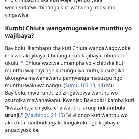
wechendafwi chinanga kuti wafwengi mosi mo
vingaŵiya.
Kumbi Chiuta wangamugowoke munthu yo
wajibaya?
Bayibolu likambapu cha kuti Chiuta
wangaŵagowoke
cha wo akujibaya
. Chinanga kuti kujibaya mbubudi
ukulu,
Chiuta waziŵa umampha vo vichitiska kuti
b
munthu wajibayi nge kuzunguliya mutu, kusuzgika
ukongwa maŵanaŵanu pamwenga masuzgu ngo
munthu wakuwa nangu. (
Sumu 103:13, 14
) Mu
Bayibolu, mwe fundu zo
zingawovya ŵanthu wo
asuzgika maŵanaŵanu
. Kweniso Bayibolu likamba kuti
“kwazamuja chiyuka cha ŵanthu arunji
ndi ambula
urunji.”
(
Machitidu 24:15
) Ivi vilongo kuti ŵanthu wo
akuchita maubudi ngakulungakulu nge kujibaya
angaziyuskika.