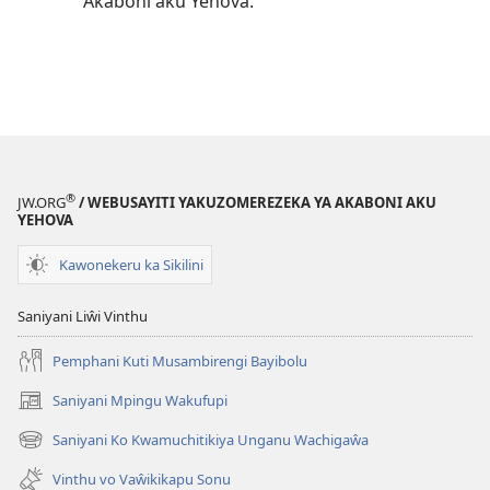
Akaboni aku Yehova.
®
JW.ORG
/ WEBUSAYITI YAKUZOMEREZEKA YA AKABONI AKU
YEHOVA
Kawonekeru ka Sikilini
Saniyani Liŵi Vinthu
Pemphani Kuti Musambirengi Bayibolu
Saniyani Mpingu Wakufupi
(Lajula
Peji
Saniyani Ko Kwamuchitikiya Unganu Wachigaŵa
(Lajula
Linyaki)
Peji
Vinthu vo Vaŵikikapu Sonu