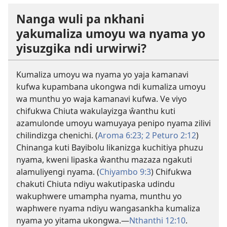
Nanga wuli pa nkhani
yakumaliza umoyu wa nyama yo
yisuzgika ndi urwirwi?
Kumaliza umoyu wa nyama yo yaja kamanavi
kufwa kupambana ukongwa ndi kumaliza umoyu
wa munthu yo waja kamanavi kufwa. Ve viyo
chifukwa Chiuta wakulayizga ŵanthu kuti
azamulonde umoyu wamuyaya penipo nyama zilivi
chilindizga chenichi. (
Aroma 6:23;
2 Peturo 2:​12
)
Chinanga kuti Bayibolu likanizga kuchitiya phuzu
nyama, kweni lipaska ŵanthu mazaza ngakuti
alamuliyengi nyama. (
Chiyambo 9:3
) Chifukwa
chakuti Chiuta ndiyu wakutipaska udindu
wakuphwere umampha nyama, munthu yo
waphwere nyama ndiyu wangasankha kumaliza
nyama yo yitama ukongwa.​—
Nthanthi 12:10
.