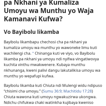
pa Nkhani ya Kumaliza
Umoyu wa Munthu yo Waja
Kamanavi Kufwa?
Vo Bayibolu likamba
Bayibolu likambapu chechosi cha pa nkhani ya
kumaliza umoyu wa munthu yo wawoneke limu kuti
wachilengi cha.
Chinanga kuti ve viyo, vo Bayibolu
a
likamba pa nkhani ya umoyu ndi nyifwa vingatiwovya
kuchita vinthu mwakwenere. Kubaya munthu
nkhunanga, kweni palivi dangu lakutalikisa umoyu wa
munthu yo wepafupi kufwa.
Bayibolu likamba kuti Chiuta ndi Mulengi widu ndipuso
“chisimi cha umoyu.” (
Sumu 36:9;
Machitidu 17:28
)
Chiuta wawona kuti umoyu ngwakuzirwa ukongwa.
Ndichu chifukwa chaki watinkha kujibaya kweniso