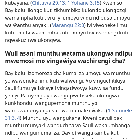
kubayana. (
Chituwa 20:13;
1 Yohane 3:​15
) Kweniso
Bayibolu lilongo kuti tikhumbika kulondo ulongozgi
wamampha kuti tivikiliyi umoyu widu ndipuso umoyu
wa ŵanthu anyaki. (
Marangu 22:8
) Ivi viwoneke limu
kuti Chiuta wakhumba kuti umoyu tiwuwonengi kuti
ngwakuzirwa ukongwa.
Wuli asani munthu watama ukongwa ndipu
mwemosi mo vingaŵiya wachirengi cha?
Bayibolu lizomereza cha kumaliza umoyu wa munthu
yo wawoneke limu kuti wafwengi. Vo vinguchitikiya
Sauli fumu ya Isirayeli vingatiwovya kuvwisa fundu
yeniyi. Pa nyengu yo wangupwetekeka ukongwa
kunkhondu, wangupempha munthu yo
wamuwoneriyanga kuti wamumalizi ŵaka. (
1 Samuele
31:​3, 4
) Munthu uyu wangukana. Kweni pavuli paki,
munthu munyaki wanguchita vo Sauli wakhumbanga
ndipu wangumumaliza. Davidi wangukamba kuti