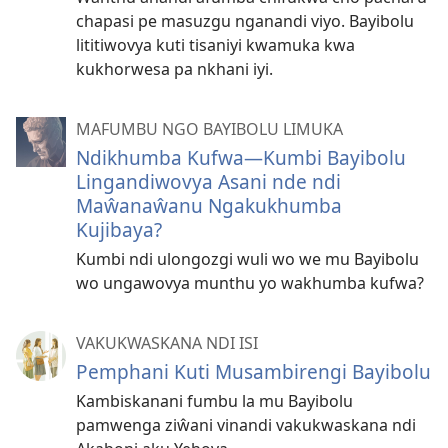
chapasi pe masuzgu nganandi viyo. Bayibolu
lititiwovya kuti tisaniyi kwamuka kwa
kukhorwesa pa nkhani iyi.
MAFUMBU NGO BAYIBOLU LIMUKA
Ndikhumba Kufwa—Kumbi Bayibolu
Lingandiwovya Asani nde ndi
Maŵanaŵanu Ngakukhumba
Kujibaya?
Kumbi ndi ulongozgi wuli wo we mu Bayibolu
wo ungawovya munthu yo wakhumba kufwa?
VAKUKWASKANA NDI ISI
Pemphani Kuti Musambirengi Bayibolu
Kambiskanani fumbu la mu Bayibolu
pamwenga ziŵani vinandi vakukwaskana ndi