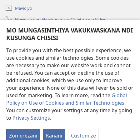
Linyaki)
Mavidiyo
Mavidiyo ngo Akonkhoska vo Vichitika mu Vidiyo
MO MUNGASINTHIYA VAKUKWASKANA NDI
Fufuzani
KUSUNGA CHISISI
Kupereka Vakupereka
(Lajula
To provide you with the best possible experience, we
Peji
use cookies and similar technologies. Some cookies
Linyaki)
LAYIBULARE YA PA INTANETI
are necessary to make our website work and cannot
(Lajula
be refused. You can accept or decline the use of
Peji
®
JW Hub
Linyaki)
additional cookies, which we use only to improve
(Lajula
Peji
your experience. None of this data will ever be sold or
Linyaki)
used for marketing. To learn more, read the
Global
Policy on Use of Cookies and Similar Technologies
.
You can customize your settings at any time by going
Copyright
© 2026 Watch Tower Bible and Tract Society of Pennsylvania.
FUNDU ZO MUKHUMBIKA KULONDO
|
KUSUNGA CHISISI
|
MO
to
Privacy Settings
.
MUNGASINTHIYA VAKUKWASKANA NDI KUSUNGA CHISISI
Zomerezani
Kanani
Customize