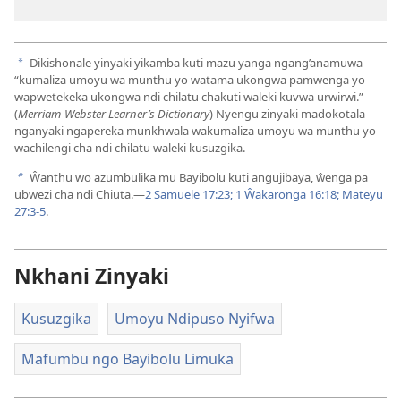
Dikishonale yinyaki yikamba kuti mazu yanga ngang’anamuwa
a
“kumaliza umoyu wa munthu yo watama ukongwa pamwenga yo
wapwetekeka ukongwa ndi chilatu chakuti waleki kuvwa urwirwi.”
(
Merriam-Webster Learner’s Dictionary
) Nyengu zinyaki madokotala
nganyaki ngapereka munkhwala wakumaliza umoyu wa munthu yo
wachilengi cha ndi chilatu waleki kusuzgika.
Ŵanthu wo azumbulika mu Bayibolu kuti angujibaya, ŵenga pa
b
ubwezi cha ndi Chiuta.​—
2 Samuele 17:23;
1 Ŵakaronga 16:18;
Mateyu
27:​3-5
.
Nkhani Zinyaki
Kusuzgika
Umoyu Ndipuso Nyifwa
Mafumbu ngo Bayibolu Limuka